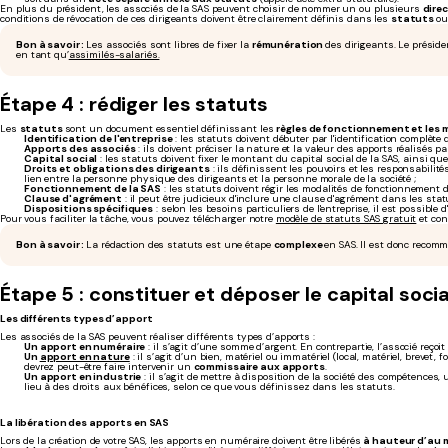
En plus du président, les associés de la SAS peuvent choisir de nommer un ou plusieurs
dire
conditions de révocation de ces dirigeants doivent être clairement définis dans les
statuts
ou
Bon à savoir :
Les associés sont libres de fixer la
rémunération
des dirigeants. Le préside
en tant qu’
assimilés-salariés.
Étape 4 : rédiger les statuts
Les
statuts
sont un document essentiel définissant les
règles de fonctionnement et les 
Identification de l'entreprise
: les statuts doivent débuter par l'identification complète d
Apports des associés
: ils doivent préciser la nature et la valeur des apports réalisés 
Capital social
: les statuts doivent fixer le montant du capital social de la SAS, ainsi que
Droits et obligations des dirigeants
: ils définissent les pouvoirs et les responsabilit
lien entre la personne physique des dirigeants et la personne morale de la société ;
Fonctionnement de la SAS
: les statuts doivent régir les modalités de fonctionnement de
Clause d'agrément
: il peut être judicieux d'inclure une clause d'agrément dans les sta
Dispositions spécifiques
: selon les besoins particuliers de l'entreprise, il est possib
Pour vous faciliter la tâche, vous pouvez télécharger notre
modèle de statuts SAS gratuit
et con
Bon à savoir :
La rédaction des statuts est une étape
complexe
en SAS. Il est donc reco
Étape 5 : constituer et déposer le capital soc
Les différents types d’apport
Les associés de la SAS peuvent réaliser différents types d’apports :
Un apport en numéraire
: il s’agit d’une somme d’argent. En contrepartie, l’associé reçoit
Un
apport en nature
: il s’agit d’un bien, matériel ou immatériel (local, matériel, breve
devrez peut-être faire intervenir un
commissaire aux apports
.
Un apport en industrie
: il s’agit de mettre à disposition de la société des compétences, 
lieu à des droits aux bénéfices, selon ce que vous définissez dans les statuts.
La libération des apports en SAS
Lors de la création de votre SAS, les apports en numéraire doivent être libérés
à hauteur d’au 