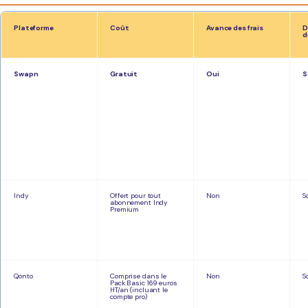
Plateforme
Coût
Avance des frais
D
d
Swapn
Gratuit
Oui
S
Indy
Offert pour tout
Non
S
abonnement Indy
Premium
Qonto
Comprise dans le
Non
S
Pack Basic 169 euros
HT/an (incluant le
compte pro)