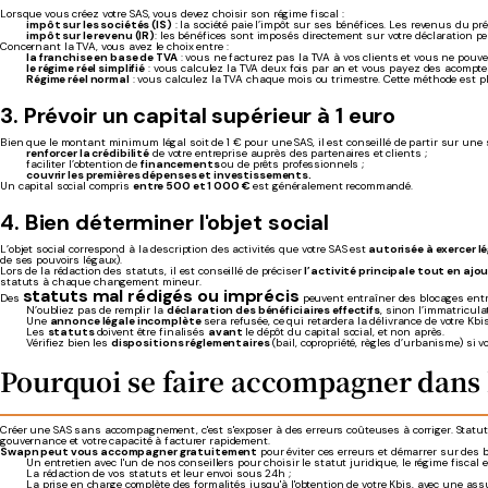
Lorsque vous créez votre SAS, vous devez choisir son régime fiscal :
impôt sur les sociétés (IS)
: la société paie l’impôt sur ses bénéfices. Les revenus du p
impôt sur le revenu (IR)
: les bénéfices sont imposés directement sur votre déclaration pe
Concernant la TVA, vous avez le choix entre :
la franchise en base de TVA
: vous ne facturez pas la TVA à vos clients et vous ne pouv
le régime réel simplifié
: vous calculez la TVA deux fois par an et vous payez des acomptes
Régime réel normal
: vous calculez la TVA chaque mois ou trimestre. Cette méthode est plus
3. Prévoir un capital supérieur à 1 euro
Bien que le montant minimum légal soit de 1 € pour une SAS, il est conseillé de partir sur une
renforcer la crédibilité
de votre entreprise auprès des partenaires et clients ;
faciliter l’obtention de
financements
ou de prêts professionnels ;
couvrir les premières dépenses et investissements.
Un capital social compris
entre 500 et 1 000 €
est généralement recommandé.
4. Bien déterminer l'objet social
L’objet social correspond à la description des activités que votre SAS est
autorisée à exercer 
de ses pouvoirs légaux).
Lors de la rédaction des statuts, il est conseillé de préciser
l’activité principale tout en ajo
statuts à chaque changement mineur.
statuts mal rédigés ou imprécis
Des
peuvent entraîner des blocages entr
N’oubliez pas de remplir la
déclaration des bénéficiaires effectifs
, sinon l’immatricula
Une
annonce légale incomplète
sera refusée, ce qui retardera la délivrance de votre Kbis
Les
statuts
doivent être finalisés
avant
le dépôt du capital social, et non après.
Vérifiez bien les
dispositions réglementaires
(bail, copropriété, règles d’urbanisme) si 
Pourquoi se faire accompagner dans l
Créer une SAS sans accompagnement, c'est s'exposer à des erreurs coûteuses à corriger. Statuts m
gouvernance et votre capacité à facturer rapidement.
Swapn peut vous accompagner gratuitement
pour éviter ces erreurs et démarrer sur des b
Un entretien avec l'un de nos conseillers pour choisir le statut juridique, le régime fiscal e
La rédaction de vos statuts et leur envoi sous 24h
;
La prise en charge complète des formalités jusqu'à l'obtention de votre Kbis, avec une assu