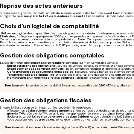
Reprise des actes antérieurs
Si vous avez signé des contrats, acheté du matériel ou émis des factures avant l’immatriculati
enregistrée pour
récupérer la TVA
ou
la déduire du résultat imposable
. De même, des reven
Choix d’un logiciel de comptabilité
Utiliser un logiciel de comptabilité n’est pas obligatoire, mais devient indispensable avec la ré
l’
émission
, l’obligation s’applique dès 2026 pour les grandes entreprises, puis s’étendra aux 
Certains entrepreneurs tiennent leur comptabilité sur
Excel
. Cette pratique est autorisée ma
Parmi les solutions recommandées pour la création de devis et de facturation pour les SAS en l
matière de facturation.
Pour moins de 18 € HT par mois, vous n'aurez plus aucun souci de factur
Gestion des obligations comptables
La SAS doit tenir une
comptabilité régulière
conforme au Plan Comptable Général :
Enregistrement des opérations
: toutes les ventes, achats, paiements et encaissements
Établissement des comptes annuels
: bilan, compte de résultat et annexes à la clôture 
Conservation des documents comptables
: factures, relevés bancaires et livres com
Tenue des registres légaux
: registre des décisions, registre des actions et registre des bé
Nomination d’un commissaire aux comptes
: obligatoire seulement si certains seuils 
Bon à savoir
: le service de comptabilité Swapn est accessible dès
29€ HT/mois,
bilan annu
Gestion des obligations fiscales
Si votre SAS est soumise à l’impôt sur les sociétés (IS), vous devez :
effectuer les
déclarations fiscales annuelles
: liasse fiscale et déclaration de résultat p
gérer la TVA
: déclarer la TVA selon le régime applicable (réel normal ou simplifié) et régle
déclarer et verser les
cotisations sociales du président
et des salariés via la
Déclarat
vous acquitter des
autres taxes
, telles que la taxe sur les salaires, la contribution écono
Bon à savoir :
Vous devez choisir votre régime fiscal (IS ou IR) et votre régime de TVA lorsq