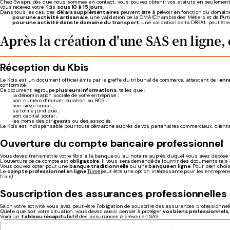
Chez Swapn, dès que nous sommes en contact, vous pouvez obtenir vos statuts en seulement 24 à
vous recevez votre Kbis
sous 10 à 15 jours
.
Dans tous les cas, des
délais supplémentaires
peuvent être à prévoir en fonction du domaine 
pour une activité artisanale
, une validation de la CMA (Chambre des Métiers et de l'Art
pour une activité dans le domaine du transport
, une validation de la DREAL peut êtr
Après la création d'une SAS en ligne, q
Réception du Kbis
Le Kbis est un document officiel émis par le greffe du tribunal de commerce, attestant de l'
enr
conformité.
Ce document regroupe
plusieurs informations
, telles que :
la dénomination sociale de votre entreprise ;
son numéro d'immatriculation au RCS ;
son siège social ;
sa forme juridique ;
son capital social ;
les noms des dirigeants ou des associés.
Le Kbis est indispensable pour toute démarche auprès de vos partenaires commerciaux, clients, a
Ouverture du compte bancaire professionnel
Vous devez transmettre votre Kbis à la banque ou au notaire auprès duquel vous avez déposé vo
L’ouverture de ce compte est
obligatoire
. Il vous sera demandé de fournir des documents tels qu
Vous pouvez opter pour une
banque traditionnelle
ou une
banque en ligne
. Pour bien choi
Le
compte professionnel en ligne
Tiime
peut être une option intéressante pour les entrepren
frais).
Souscription des assurances professionnelles
Selon votre activité, vous avez peut-être l’obligation de souscrire des assurances professionn
Quelle que soit votre situation, vous devez aussi penser à protéger
vos biens professionnels,
Voici un
tableau récapitulatif
des assurances à prévoir en SAS :