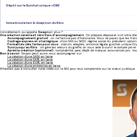
Dépôt sur le Guichet unique + DBE
Immatriculation & réception du Kbis
Concrètement, qu’apporte
Swapn
en plus ?
Une
création sereine et zéro frais d’accompagnement.
On prépare, dépose et suit votre do
Accompagnement gratuit
: on ne facture pas d’honoraires. Vous ne payez que les frais 
Cadrage express
et
stratégique
: choix SAS ou SASU, régime social du président, optio
Formalités clés, faites pour vous
: statuts adaptés, annonce légale, guichet unique (In
Suivi jusqu’au Kbis
: on gère les retours du greffe, on vous aide à ouvrir le compte pro 
Après la création (optionnel)
: comptabilité, paie, dépôt de marque, assurances pro : to
Bon à savoir
: Swapn peut aussi vous accompagner sur :
La création d'une SASU en ligne
La création d'une SARL en ligne
La création d'une EURL en ligne
La création d'une entreprise en ligne
N'hésitez pas à consulter notre vidéo sur la SAS pour tout comprendre sur ce statut juridique