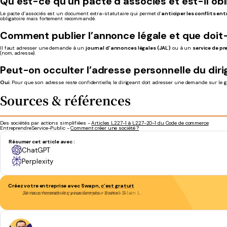
Qu’est-ce qu’un pacte d’associés et est-il obl
Le pacte d’associés est un document extra-statutaire qui permet d’
anticiper les conflits ent
obligatoire mais fortement recommandé.
Comment publier l’annonce légale et que doit-
Il faut adresser une demande à un
journal d’annonces légales (JAL)
ou à un
service de pr
(nom, adresse).
Peut-on occulter l’adresse personnelle du dir
Oui
. Pour que son adresse reste confidentielle, le dirigeant doit adresser une demande sur le 
Sources & références
Des sociétés par actions simplifiées -
Articles L227-1 à L227-20-1 du Code de commerce
Entreprendre.Service-Public -
Comment créer une société ?
Résumer cet article avec :
ChatGPT
Perplexity
Créez votre entreprise avec Swapn,
c’est gratuit
Je recommande les yeux fermés
- Bartali S.