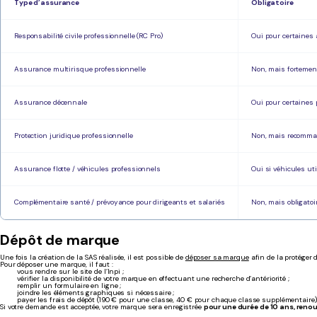
Type d’assurance
Obligatoire
Responsabilité civile professionnelle (RC Pro)
Oui pour certaines 
Assurance multirisque professionnelle
Non, mais forteme
Assurance décennale
Oui pour certaines
Protection juridique professionnelle
Non, mais recomm
Assurance flotte / véhicules professionnels
Oui si véhicules util
Complémentaire santé / prévoyance pour dirigeants et salariés
Non, mais obligatoir
Dépôt de marque
Une fois la création de la SAS réalisée, il est possible de
déposer sa marque
afin de la protéger 
Pour déposer une marque, il faut :
vous rendre sur le site de l’Inpi ;
vérifier la disponibilité de votre marque en effectuant une recherche d’antériorité ;
remplir un formulaire en ligne ;
joindre les éléments graphiques si nécessaire ;
payer les frais de dépôt (190 € pour une classe, 40 € pour chaque classe supplémentaire)
Si votre demande est acceptée, votre marque sera enregistrée
pour une durée de 10 ans, reno