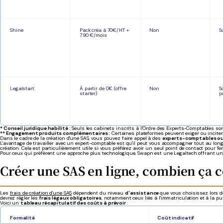
Shine
Pack créa à 70€/HT +
Non
S
7.90 €/mois
Legalstart
À partir de 0€ (offre
Non
S
starter)
p
* Conseil juridique habilité :
Seuls les cabinets inscrits à l’Ordre des Experts-Comptables son
** Engagement produits complémentaires :
Certaines plateformes peuvent exiger ou inciter 
Dans le cadre de la création d'une SAS, vous pouvez faire appel à des
experts-comptables ou 
L'avantage de travailler avec un expert-comptable est qu'il peut vous accompagner tout au long
création. Cela est particulièrement utile si vous préférez avoir un seul point de contact pour l'e
Pour ceux qui préfèrent une approche plus technologique, Swapn est une Legaltech offrant une sol
Créer une SAS en ligne, combien ça c
Les
frais de création d'une SAS
dépendent du niveau
d'assistance
que vous choisissez lors d
devrez régler les
frais légaux obligatoires
, notamment ceux liés à l'immatriculation et à la p
Voici un
tableau récapitulatif des coûts à prévoir
:
Formalité
Coût indicatif