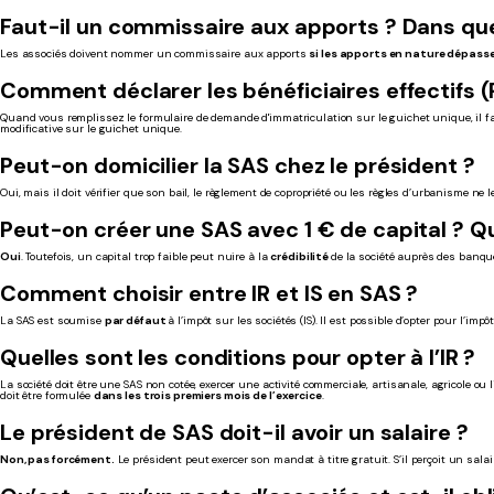
Faut-il un commissaire aux apports ? Dans que
Les associés doivent nommer un commissaire aux apports
si les apports en nature dépass
Comment déclarer les bénéficiaires effectifs (
Quand vous remplissez le formulaire de demande d'immatriculation sur le guichet unique, il 
modificative sur le guichet unique.
Peut-on domicilier la SAS chez le président ?
Oui, mais il doit vérifier que son bail, le règlement de copropriété ou les règles d’urbanisme ne l
Peut-on créer une SAS avec 1 € de capital ? Qu
Oui
. Toutefois, un capital trop faible peut nuire à la
crédibilité
de la société auprès des banque
Comment choisir entre IR et IS en SAS ?
La SAS est soumise
par défaut
à l’impôt sur les sociétés (IS). Il est possible d’opter pour l’im
Quelles sont les conditions pour opter à l’IR ?
La société doit être une SAS non cotée, exercer une activité commerciale, artisanale, agricole ou 
doit être formulée
dans les trois premiers mois de l’exercice
.
Le président de SAS doit-il avoir un salaire ?
Non, pas forcément.
Le président peut exercer son mandat à titre gratuit. S’il perçoit un salai