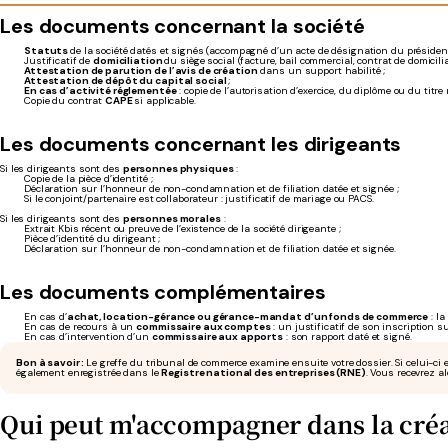
Les documents concernant la société
Statuts
de la société datés et signés (accompagné d’un acte de désignation du présiden
Justificatif de
domiciliation
du siège social (facture, bail commercial, contrat de domiciliat
Attestation de parution de l’avis de création
dans un support habilité ;
Attestation de dépôt du capital social
;
En cas d’activité réglementée
: copie de l’autorisation d’exercice, du diplôme ou du titre 
Copie du contrat
CAPE
si applicable.
Les documents concernant les dirigeants
Si les dirigeants sont des
personnes physiques
:
Copie de la pièce d’identité ;
Déclaration sur l’honneur de non-condamnation et de filiation datée et signée ;
Si le conjoint/partenaire est collaborateur : justificatif de mariage ou PACS.
Si les dirigeants sont des
personnes morales
:
Extrait Kbis récent ou preuve de l’existence de la société dirigeante ;
Pièce d’identité du dirigeant ;
Déclaration sur l’honneur de non-condamnation et de filiation datée et signée.
Les documents complémentaires
En cas d’
achat, location-gérance ou gérance-mandat d’un fonds de commerce
: la
En cas de recours à un
commissaire aux comptes
: un justificatif de son inscription su
En cas d’intervention d’un
commissaire aux apports
: son rapport daté et signé.
Bon à savoir :
Le greffe du tribunal de commerce examine ensuite votre dossier. Si celui-ci e
également enregistrée dans le
Registre national des entreprises (RNE)
. Vous recevrez a
Qui peut m'accompagner dans la créa