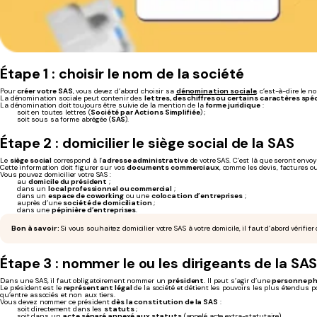
Étape 1 : choisir le nom de la société
Pour
créer votre SAS
, vous devez d’abord choisir sa
dénomination sociale
, c’est-à-dire le 
La dénomination sociale peut contenir des
lettres, des chiffres ou certains caractères spé
La dénomination doit toujours être suivie de la mention de la
forme juridique
:
soit en toutes lettres (
Société par Actions Simplifiée
) ;
soit sous sa forme abrégée (
SAS
).
Étape 2 : domicilier le siège social de la SAS
Le
siège social
correspond à l’
adresse administrative
de votre SAS. C’est là que seront envoyé
Cette information doit figurer sur vos
documents commerciaux
, comme les devis, factures o
Vous pouvez domicilier votre SAS :
au
domicile du président
;
dans un
local professionnel ou commercial
;
dans un
espace de coworking
ou une
colocation d’entreprises
;
auprès d’une
société de domiciliation
;
dans une
pépinière d’entreprises
.
Bon à savoir :
Si vous souhaitez domicilier votre SAS à votre domicile, il faut d’abord vérifier
Étape 3 : nommer le ou les dirigeants de la SA
Dans une SAS, il faut obligatoirement nommer un
président
. Il peut s’agir d’une
personne p
Le président est le
représentant légal
de la société et détient les pouvoirs les plus étendus p
qu’entre associés et non aux tiers.
Vous devez nommer ce président
dès la constitution de la SAS
:
soit directement dans les
statuts
;
soit dans un
acte séparé annexé aux statuts
(appelé acte extra-statutaire).