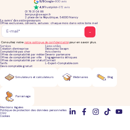
5/5
Google
+800 avis
4,9
Trustpilot
+372 avis
01 76 31 04 86
bonjour@swapn.fr
2 place de la République, 54000 Nancy
La news' des entrepreneurs
Offres exclusives, conseils, astuces : chaque mois dans votre boite mail
Consultez notre
notre politique de confidentialité
pour en savoir plus.
Services
Liens utiles
Création d'entreprise
Découvrez Swapn
Comptabilité pas cher
Avis clients
Offres de comptabilité par métier
Devenir partenaire
Offres de comptabilité par ville
Engagements éthiques
Offres de comptabilité par statut
Contact
Tarifs
L-Expert-Comptable.com
Devis comptable gratuit
Simulateurs et calculateurs
Webinaires
Blog
Parrainage
Mentions légales
Politique de protection des données personnelles
CGU
Cookies