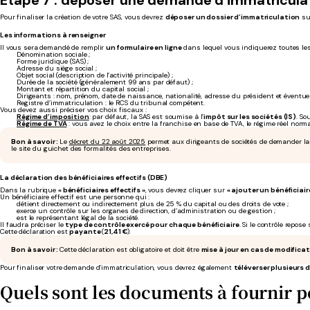
Pour finaliser la création de votre SAS, vous devrez
déposer un dossier d’immatriculation
su
Les informations à renseigner
Il vous sera demandé de remplir
un formulaire en ligne
dans lequel vous indiquerez toutes les 
Dénomination sociale ;
Forme juridique (SAS) ;
Adresse du siège social ;
Objet social (description de l’activité principale) ;
Durée de la société (généralement 99 ans par défaut) ;
Montant et répartition du capital social ;
Dirigeants : nom, prénom, date de naissance, nationalité, adresse du président et éventue
Registre d’immatriculation : le RCS du tribunal compétent.
Vous devez aussi préciser vos choix fiscaux :
Régime d’imposition
: par défaut, la SAS est soumise à l’
impôt sur les sociétés (IS)
. So
Régime de TVA
: vous avez le choix entre la franchise en base de TVA, le régime réel normal
Bon à savoir :
Le
décret du 22 août 2025
permet aux dirigeants de sociétés de demander l
le site du guichet des formalités des entreprises.
La déclaration des bénéficiaires effectifs (DBE)
Dans la rubrique
« bénéficiaires effectifs »
, vous devrez cliquer sur
« ajouter un bénéficiaire
Un bénéficiaire effectif est une personne qui :
détient directement ou indirectement plus de 25 % du capital ou des droits de vote ;
exerce un contrôle sur les organes de direction, d’administration ou de gestion ;
est le représentant légal de la société.
Il faudra préciser le
type de contrôle exercé pour chaque bénéficiaire
. Si le contrôle repose
Cette déclaration est
payante
(
21,41 €
).
Bon à savoir :
Cette déclaration est obligatoire et doit être
mise à jour en cas de modificat
Pour finaliser votre demande d’immatriculation, vous devrez également
téléverser plusieurs
Quels sont les documents à fournir p