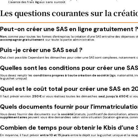
L'avance des frais légaux sans surcoût.
Les questions courantes sur la créati
Peut-on créer une SAS en ligne gratuitement 
Non
, comme pour toutes les formes d'entreprise, la création d'une SAS entraîne des dépenses
accompagner
gratuitement
sur toute la partie administrative.
Puis-je créer une SAS seul ?
Oui
, c’est possible. Cependant les démarches pour créer une SAS sont complexes, notamment 
Quelles sont les conditions pour créer une SAS
Vous devez remplir les
conditions propres à toute création de société
(âge, nationalité, i
le guichet unique).
Quel est le coût total pour créer une SAS en 2
Il faut prévoir environ
250 €
si vous réalisez toutes les démarches
seul, jusqu’à 450 €
si vo
Quels documents fournir pour l’immatriculatio
Vous devez fournir des documents sur la
société
(statuts, justificatif de domiciliation, att
supplémentaires
peuvent vous être demandées selon votre situation (location-gérance, commi
Combien de temps pour obtenir le Kbis d’une 
En moyenne, il faut prévoir
entre 10 et 15 jours
entre le dépôt sur le guichet unique et la réce