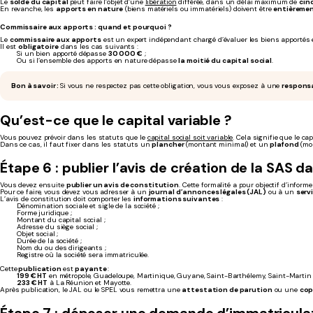
Le
solde du capital
peut faire l’objet d’une
libération
différée, dans un délai maximum de
cin
En revanche, les
apports en nature
(biens matériels ou immatériels) doivent être
entièrement
Commissaire aux apports : quand et pourquoi ?
Le
commissaire aux apports
est un expert indépendant chargé d’évaluer les biens apportés e
Il est
obligatoire
dans les cas suivants :
Si un bien apporté dépasse
30 000 €
;
Ou si l’ensemble des apports en nature dépasse
la moitié du capital social
.
Bon à savoir :
Si vous ne respectez pas cette obligation, vous vous exposez à une
responsa
Qu’est-ce que le capital variable ?
Vous pouvez prévoir dans les statuts que le
capital social soit variable
. Cela signifie que le ca
Dans ce cas, il faut fixer dans les statuts un
plancher
(montant minimal) et un
plafond
(mon
Étape 6 : publier l’avis de création de la SAS
Vous devez ensuite
publier un avis de constitution
. Cette formalité a pour objectif d’informe
Pour ce faire, vous devez vous adresser à un
journal d’annonces légales (JAL)
ou à un
serv
L’avis de constitution doit comporter les
informations suivantes
:
Dénomination sociale et sigle de la société ;
Forme juridique ;
Montant du capital social ;
Adresse du siège social ;
Objet social ;
Durée de la société ;
Nom du ou des dirigeants ;
Registre où la société sera immatriculée.
Cette
publication
est
payante
:
199 € HT
en métropole, Guadeloupe, Martinique, Guyane, Saint-Barthélemy, Saint-Martin
233 € HT
à La Réunion et Mayotte.
Après publication, le JAL ou le SPEL vous remettra une
attestation de parution
ou une
cop
Étape 7 : déposer une demande d’immatriculatio