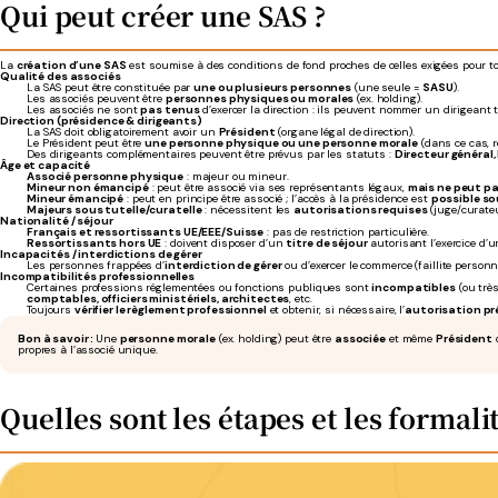
Qui peut créer une SAS ?
La
création d’une SAS
est soumise à des conditions de fond proches de celles exigées pour to
Qualité des associés
La SAS peut être constituée par
une ou plusieurs personnes
(une seule =
SASU
).
Les associés peuvent être
personnes physiques ou morales
(ex. holding).
Les associés ne sont
pas tenus
d’exercer la direction : ils peuvent nommer un dirigeant t
Direction (présidence & dirigeants)
La SAS doit obligatoirement avoir un
Président
(organe légal de direction).
Le Président peut être
une personne physique ou une personne morale
(dans ce cas, r
Des dirigeants complémentaires peuvent être prévus par les statuts :
Directeur général
Âge et capacité
Associé personne physique
: majeur ou mineur.
Mineur non émancipé
: peut être associé via ses représentants légaux,
mais ne peut p
Mineur émancipé
: peut en principe être associé ; l’accès à la présidence est
possible so
Majeurs sous tutelle/curatelle
: nécessitent les
autorisations requises
(juge/curateu
Nationalité / séjour
Français et ressortissants UE/EEE/Suisse
: pas de restriction particulière.
Ressortissants hors UE
: doivent disposer d’un
titre de séjour
autorisant l’exercice d’un
Incapacités / interdictions de gérer
Les personnes frappées d’
interdiction de gérer
ou d’exercer le commerce (faillite person
Incompatibilités professionnelles
Certaines professions réglementées ou fonctions publiques sont
incompatibles
(ou très
comptables, officiers ministériels, architectes
, etc.
Toujours
vérifier le règlement professionnel
et obtenir, si nécessaire, l’
autorisation pr
Bon à savoir :
Une
personne morale
(ex. holding) peut être
associée
et même
Président
d
propres à l’associé unique.
Quelles sont les étapes et les formali