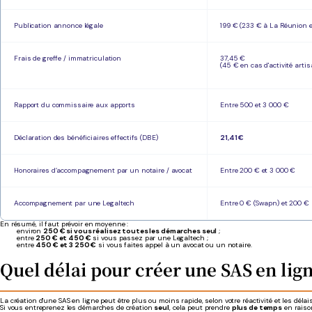
Publication annonce légale
199 € (233 € à La Réunion e
Frais de greffe / immatriculation
37,45 €
(45 € en cas d'activité arti
Rapport du commissaire aux apports
Entre 500 et 3 000 €
Déclaration des bénéficiaires effectifs (DBE)
21,41 €
Honoraires d’accompagnement par un notaire / avocat
Entre 200 € et 3 000 €
Accompagnement par une Legaltech
Entre 0 € (Swapn) et 200 €
En résumé, il faut prévoir en moyenne :
environ
250 € si vous réalisez toutes les démarches seul
;
entre
250 € et 450 €
si vous passez par une Legaltech ;
entre
450 € et 3 250 €
si vous faites appel à un avocat ou un notaire.
Quel délai pour créer une SAS en lign
La création d'une SAS en ligne peut être plus ou moins rapide, selon votre réactivité et les déla
Si vous entreprenez les démarches de création
seul
, cela peut prendre
plus de temps
en raiso