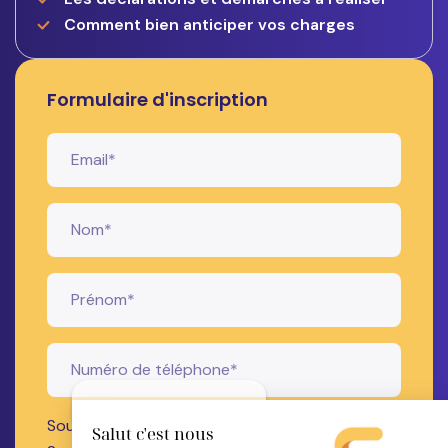
Comment bien anticiper vos charges
Formulaire d'inscription
Continuer sans accepter
Sous quel délai voulez-vous créer votre société
Salut c'est nous