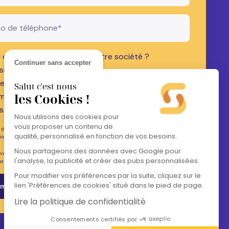
 délai voulez-vous créer votre société ?
Continuer sans accepter
s tôt possible
les 3 mois
Salut c'est nous
les Cookies !
moins d'un an
 sais pas encore
Nous utilisons des cookies pour
vous proposer un contenu de
 plus sur la gestion de vos données personnelles et pour exercer vos droits,
qualité, personnalisé en fonction de vos besoins.
itons à prendre connaissance de notre
Politique de protection des données
Nous partageons des données avec Google pour
ivant, vous acceptez que vos données soient partagées au partenaire qui
l'analyse, la publicité et créer des pubs personnalisées.
er.
Pour modifier vos préférences par la suite, cliquez sur le
lien 'Préférences de cookies' situé dans le pied de page.
Lire la politique de confidentialité
Consentements certifiés par