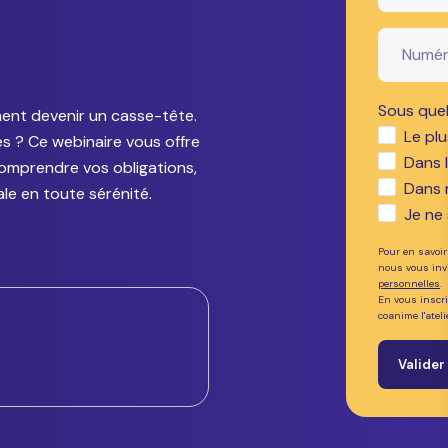
Sous quel
ment devenir un casse-tête.
Le plu
 ? Ce webinaire vous offre
Dans 
comprendre vos obligations,
Dans 
le en toute sérénité.
Je ne
Pour en savoir
nous vous inv
personnelles
.
En vous inscr
coanime l'ateli