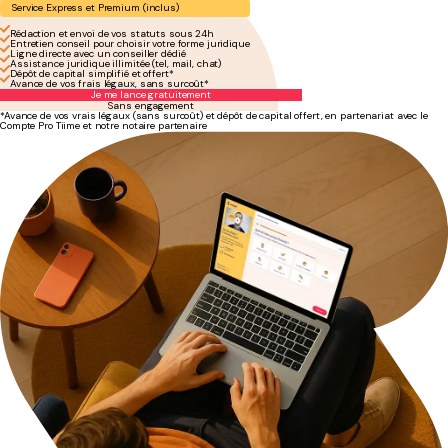
Service Express et Premium (inclus)
Rédaction et envoi de vos statuts sous 24h
Entretien conseil pour choisir votre forme juridique
Ligne directe avec un conseiller dédié
Assistance juridique illimitée (tel, mail, chat)
Dépôt de capital simplifié et offert*
Avance de vos frais légaux, sans surcoût*
Je me lance gratuitement
Sans engagement
*Avance de vos vrais légaux (sans surcoût) et dépôt de capital offert, en partenariat avec le
Compte Pro Tiime et notre notaire partenaire