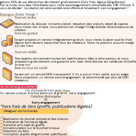
gérons 100% de vos démarches de création gratuitement (hors frais légaux obligatoires).
Par la suite, vous êtes libre d'opter pour notre accompagnement comptable dès 29€ HT/mois. À
vous de décider : la création de votre société reste offerte et totalement sans engagement !
Serein et confiant tout au long du processus
- Antoine J.
Pourquoi
choisir Swapn ?
Tout est inclus
Réalisation du dossier, immatriculation, rédaction des statuts, dépot de capital.
Vous n'avez rien à faire, nous prenons en charge l'intégralité de votre processus de
création.
Tout est gratuit
Swapn propose un service intégralement gratuit, vous n'avez à payer que les frais
légaux dont doivent s'acquitter tous les créateurs. Nous ne prenons aucune marge
sur ces frais.
Tout est vérifié
Nos experts connaissent toutes les spécifications liées à votre secteur, et nous
proposons gratuitement une garantie anti rejet. Votre dossier est validé par le Greffe
à coup sur.
Rien ne vous est caché
Swapn est un service 100% transparent. Il n'y a aucun frais caché, aucun piège.
Nous proposons un service sans engagement, et recommandé par plus de 1000
créateurs.
Serein et confiant tout au long du processus
- Antoine J.
Je me lance gratuitement
On s’occupe de tout
pour vous
Un service unique, à la fois premium et gratuit, sans engagement
Création d’entreprise
0€
Sans engagement
*hors frais de tiers (greffe, publications légales)
Déléguez vos formalités
Réalisation du dossier complet et des statuts
Publication de l'annonce légale
Garantie anti-rejet du greffe
Immatriculation sur le Guichet Unique
Obtention du Kbis
Inscription auprès d'organismes spécifiques