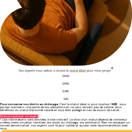
*
Nos experts vous aident à choisir le
statut idéal
pour votre projet
SASU
SARL
EURL
SAS
Pour conserver vos droits au chômage.
C'est le statut idéal si vous touchez l'
ARE
: vous
pouvez maintenir une partie de vos allocations en ne vous versant pas de salaire. Vous
bénéficiez du statut d'assimilé salarié et vous êtes protégé en cas de soucis de santé.
Être contacté par un expert
Pour maximiser vos revenus entre associés.
Pour ceux qui veulent se rémunérer à 100%.
Pour s'associer tout en gardant vos aides.
* Ces informations sont données à titre indicatif. Le choix d'un statut dépend de nombreux
Comme pour la SASU, ce statut permet aux
Vous lancez un projet à deux ou plus avec
C'est la version solo de la SARL. Vous bénéficiez
l'objectif de
du statut de Travailleur Non Salarié (TNS). Vous pouvez vous rémunérer comme vous le
associés qui touchent des cotisations sociales
critères (votre situation familiale, vos droits au chômage, vos ambitions). Rien ne remplace un
vous rémunérer rapidement
. Vous payez moins de charges sociales,
de pourvoir les conserver tout en développant
ce qui vous
permet de toucher un meilleur salaire net. Et en plus, ce statut vous permet de séparer votre
souhaitez, sans fiche de paie. Grâce à ce statut, vous évitez la prise de dividendes trop
leur entreprise. Seul le dirigeant possède le statut d'assimilé salarié. Grâce à ce statut, le
conseil personnalisé : nos experts sont là pour valider et ajuster cette recommandation avec
patrimoine personnel de celui de l'entreprise.
taxées.
patrimoine personnel de tous les associés est protégé.
vous.