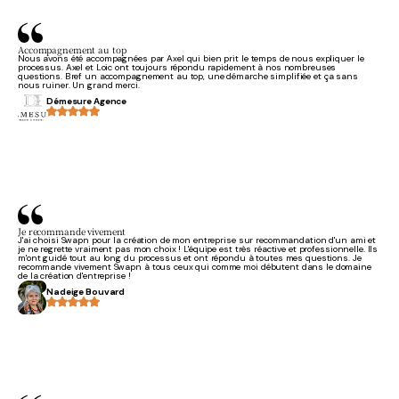
Accompagnement au top
Nous avons été accompagnées par Axel qui bien prit le temps de nous expliquer le
processus. Axel et Loic ont toujours répondu rapidement à nos nombreuses
questions. Bref un accompagnement au top, une démarche simplifiée et ça sans
nous ruiner. Un grand merci.
Démesure Agence
Je recommande vivement
J'ai choisi Swapn pour la création de mon entreprise sur recommandation d'un ami et
je ne regrette vraiment pas mon choix ! L'équipe est très réactive et professionnelle. Ils
m'ont guidé tout au long du processus et ont répondu à toutes mes questions. Je
recommande vivement Swapn à tous ceux qui comme moi débutent dans le domaine
de la création d'entreprise !
Nadeige Bouvard