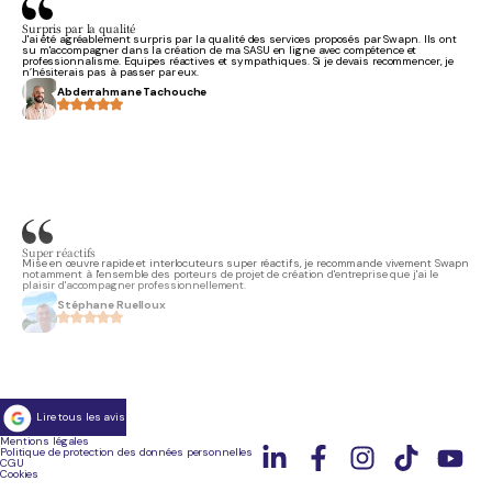
Surpris par la qualité
J'ai été agréablement surpris par la qualité des services proposés par Swapn. Ils ont
su m'accompagner dans la création de ma SASU en ligne avec compétence et
professionnalisme. Equipes réactives et sympathiques. Si je devais recommencer, je
n’hésiterais pas à passer par eux.
Abderrahmane Tachouche
Super réactifs
Mise en œuvre rapide et interlocuteurs super réactifs, je recommande vivement Swapn
notamment à l'ensemble des porteurs de projet de création d'entreprise que j'ai le
plaisir d'accompagner professionnellement.
Stéphane Ruelloux
Lire tous les avis
Mentions légales
Politique de protection des données personnelles
CGU
Professionnalisme remarquable
Cookies
J'ai découvert cette entreprise lors d'une présentation de statuts via le pôle emploi.
C'était clair, précis. J'ai échangé ensuite avec un conseiller abordable, accessible et