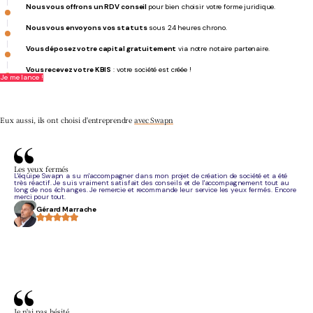
Nous vous offrons un RDV conseil
pour bien choisir votre forme juridique.
Nous vous envoyons vos statuts
sous 24 heures chrono.
Vous déposez votre capital gratuitement
via notre notaire partenaire.
Vous recevez votre KBIS
: votre société est créée !
Je me lance !
Serein et confiant tout au long du processus
- Antoine J.
Eux aussi, ils ont choisi d'entreprendre
avec Swapn
Les yeux fermés
L'équipe Swapn a su m'accompagner dans mon projet de création de société et a été
très réactif. Je suis vraiment satisfait des conseils et de l'accompagnement tout au
long de nos échanges. Je remercie et recommande leur service les yeux fermés. Encore
merci pour tout.
Gérard Marrache
Je n'ai pas hésité