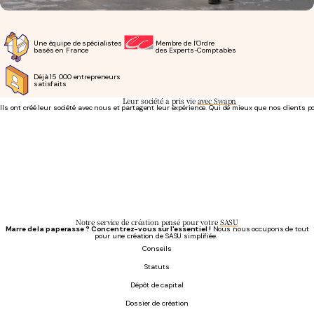
Une équipe de spécialistes
Membre de l’Ordre
basés en France
des Experts-Comptables
Déjà 15 000 entrepreneurs
satisfaits
Leur société a pris vie
avec Swapn
Ils ont créé leur société avec nous et partagent leur expérience. Qui de mieux que nos clients p
Se concentrer pleinement sur son activité
- Phil T.
Création d'entreprise à 0€
Tout a été professionnel, fluide, et SWAPN est à l'écoute ! La création d'entreprise s'est fait
C.C Services
Notre service de création pensé pour votre
SASU
Marre de la paperasse ? Concentrez-vous sur l'essentiel !
Nous nous occupons de tout
pour une création de SASU simplifiée.
Conseils
Statuts
Dépôt de capital
Dossier de création