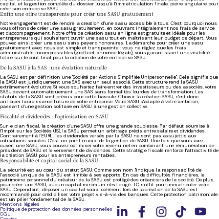
capital, et la gestion complète du dossier jusqu'à l'immatriculation finale, pierre angulaire pour
créer son entreprise SASU.
Enfin une offre transparente pour créer une SASU gratuitement
Notre engagement est de rendre la creation d'une sasu accessible à tous. C'est pourquoi nous
vous offrons de créer une sasu gratuitement, en couvrant intégralement nos frais de service
et d'accompagnement. Notre offre de création sasu en ligne est gratuite et idéale pour les
entrepreneurs qui souhaitent ouvrir une sasu tout en maîtrisant leur budget de départ. Vous
pouvez ainsi créer une sasu sans payer d'honoraires. La démarche pour créer une sasu
gratuitement avec nous est simple et transparente : vous ne réglez que les frais
administratifs incompressibles (greffe et annonce légale), vous garantissant une visibilité
totale sur le coût final pour la création de votre entreprise SASU.
De la SASU à la SAS : une évolution naturelle
La SASU est par définition une "Société par Actions Simplifiée Unipersonnelle". Cela signifie que
la SASU est juridiquement une SAS avec un seul associé. Cette structure rend la SASU
extrêmement évolutive. Si vous souhaitez faire entrer des investisseurs ou des associés, votre
SASU devient automatiquement une SAS sans formalités lourdes de transformation. Les
statuts de la SASU sont prévus pour cette bascule. Choisir la création SASU, c'est donc
anticiper la croissance future de votre entreprise. Votre SASU s'adapte à votre ambition,
passant d'une gestion solitaire en SASU à une gestion collective.
Fiscalité et dividendes : l'optimisation en SASU
Sur le plan fiscal, la création d'une SASU offre une grande souplesse. Par défaut soumise à
l'Impôt sur les Sociétés (IS), la SASU permet un arbitrage précis entre salaire et dividendes.
Contrairement à l'EURL, les dividendes versés par la SASU ne sont pas assujettis aux
cotisations sociales. C'est un point crucial de la gestion de SASU. Une fois que vous avez
ouvert une SASU, vous pouvez optimiser votre revenu net en combinant une rémunération de
président de SASU et le versement de dividendes. Cette stratégie fiscale renforce l'attractivité de
la création SASU pour les entrepreneurs rentables.
Responsabilité et capital social de la SASU
La sécurité est au cœur du statut SASU. Comme son nom l'indique, la responsabilité de
l'associé unique de la SASU est limitée à ses apports. En cas de difficultés financières, le
patrimoine personnel du créateur de la SASU est protégé des créanciers de la société. De plus,
pour créer une SASU, aucun capital minimum n'est exigé : 1€ suffit pour immatriculer votre
SASU. Cependant, déposer un capital social cohérent lors de la création de la SASU est
recommandé pour crédibiliser votre projet vis-à-vis des banques. Cette protection patrimoniale
est un pilier fondamental de la SASU.
Mentions légales
Politique de protection des données personnelles
CGU
Cookies