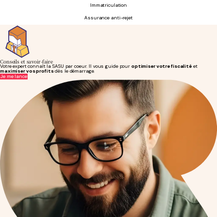
Immatriculation
Assurance anti-rejet
Conseils et savoir-faire
Votre expert connaît la SASU par coeur. Il vous guide pour
optimiser votre fiscalité
et
maximiser vos profits
dès le démarrage.
Je me lance