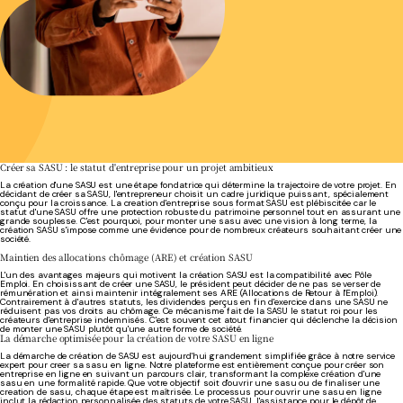
Créer sa SASU : le statut d'entreprise pour un projet ambitieux
La création d'une SASU est une étape fondatrice qui détermine la trajectoire de votre projet. En
décidant de créer sa SASU, l'entrepreneur choisit un cadre juridique puissant, spécialement
conçu pour la croissance. La creation d'entreprise sous format SASU est plébiscitée car le
statut d'une SASU offre une protection robuste du patrimoine personnel tout en assurant une
grande souplesse. C'est pourquoi, pour monter une sasu avec une vision à long terme, la
création SASU s'impose comme une évidence pour de nombreux créateurs souhaitant créer une
société.
Maintien des allocations chômage (ARE) et création SASU
L'un des avantages majeurs qui motivent la création SASU est la compatibilité avec Pôle
Emploi. En choisissant de créer une SASU, le président peut décider de ne pas se verser de
rémunération et ainsi maintenir intégralement ses ARE (Allocations de Retour à l'Emploi).
Contrairement à d'autres statuts, les dividendes perçus en fin d'exercice dans une SASU ne
réduisent pas vos droits au chômage. Ce mécanisme fait de la SASU le statut roi pour les
créateurs d'entreprise indemnisés. C'est souvent cet atout financier qui déclenche la décision
de monter une SASU plutôt qu'une autre forme de société.
La démarche optimisée pour la création de votre SASU en ligne
La démarche de création de SASU est aujourd'hui grandement simplifiée grâce à notre service
expert pour creer sa sasu en ligne. Notre plateforme est entièrement conçue pour créer son
entreprise en ligne en suivant un parcours clair, transformant la complexe création d'une
sasu en une formalité rapide. Que votre objectif soit d'ouvrir une sasu ou de finaliser une
creation de sasu, chaque étape est maîtrisée. Le processus pour ouvrir une sasu en ligne
inclut la rédaction personnalisée des statuts de votre SASU, l'assistance pour le dépôt de