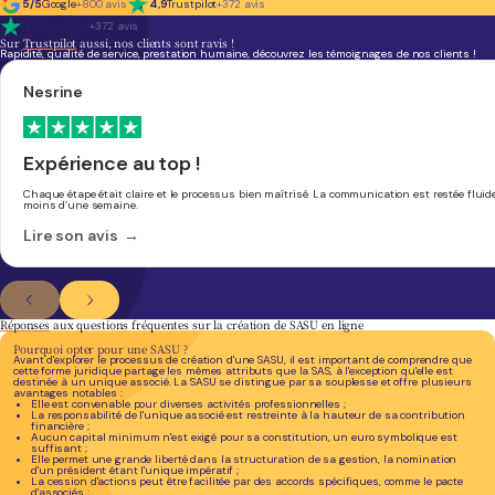
5/5
Google
+800 avis
4,9
Trustpilot
+372 avis
4,9
Trustpilot
+372 avis
Sur
Trustpilot
aussi, nos clients sont ravis !
Rapidité, qualité de service, prestation humaine, découvrez les témoignages de nos clients !
Nesrine
Expérience au top !
Chaque étape était claire et le processus bien maîtrisé. La communication est restée fluide
moins d’une semaine.
Lire son avis →
Réponses
aux questions fréquentes sur la création de SASU en ligne
Pourquoi opter pour une SASU ?
Avant d'explorer le processus de création d'une SASU, il est important de comprendre que
cette forme juridique partage les mêmes attributs que la SAS, à l'exception qu'elle est
destinée à un unique associé. La SASU se distingue par sa souplesse et offre plusieurs
avantages notables :
Elle est convenable pour diverses activités professionnelles ;
La responsabilité de l'unique associé est restreinte à la hauteur de sa contribution
financière ;
Aucun capital minimum n'est exigé pour sa constitution, un euro symbolique est
suffisant ;
Elle permet une grande liberté dans la structuration de sa gestion, la nomination
d'un président étant l'unique impératif ;
La cession d'actions peut être facilitée par des accords spécifiques, comme le pacte
d'associés ;