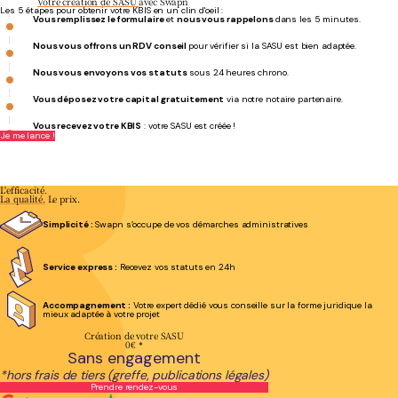
Votre création de SASU
avec Swapn
Les 5 étapes pour obtenir votre KBIS en un clin d'oeil :
Vous remplissez le formulaire
et
nous vous rappelons
dans les 5 minutes.
Nous vous offrons un RDV conseil
pour vérifier si la SASU est bien adaptée.
Nous vous envoyons vos statuts
sous 24 heures chrono.
Vous déposez votre capital gratuitement
via notre notaire partenaire.
Vous recevez votre KBIS
: votre SASU est créée !
Je me lance !
Service de Swapn exceptionnel pour la création de ma SASU
- Vanessa V.
L'efficacité.
La qualité.
Le prix.
Simplicité :
Swapn s’occupe de vos démarches administratives
Service express :
Recevez vos statuts en 24h
Accompagnement :
Votre expert dédié vous conseille sur la forme juridique la
mieux adaptée à votre projet
Création de votre SASU
0€
*
Sans engagement
*hors frais de tiers (greffe, publications légales)
Prendre rendez-vous