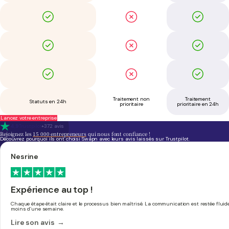
Traitement non
Traitement
Statuts en 24h
prioritaire
prioritaire en 24h
Lancez votre entreprise
4,9
Trustpilot
+372 avis
Rejoignez les
15 000 entrepreneurs
qui nous font confiance !
Découvrez pourquoi ils ont choisi Swapn avec leurs avis laissés sur Trustpilot.
Nesrine
Expérience au top !
Chaque étape était claire et le processus bien maîtrisé. La communication est restée fluide
moins d’une semaine.
Lire son avis →