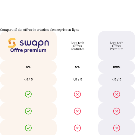
Tout a été professionnel, fluide, et SWAPN est à l'écoute ! La création d'entreprise s'est fait
C.C Services
Comparatif des offres de création d'entreprise en ligne
Legaltech
Legaltech
Offres
Offres
Gratuites
Premium
0€
0€
199€
4,9 / 5
4,5 / 5
4,5 / 5