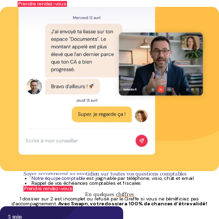
Prendre rendez-vous
Soyez accompagné au quotidien sur toutes vos questions comptables
Notre équipe comptable
est
joignable par téléphone, visio, chat et email
Rappel de vos échéances comptables et fiscales
Prendre rendez-vous
En quelques
chiffres
1 dossier sur 2 est incomplet ou refusé par le Greffe si vous ne bénéficiez pas
d’accompagnement.
Avec Swapn, votre dossier a 100% de chances d’être validé !
5
min