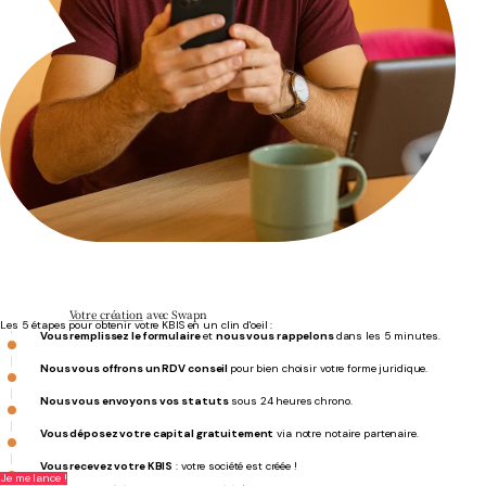
Votre création
avec Swapn
Les 5 étapes pour obtenir votre KBIS en un clin d'oeil :
Vous remplissez le formulaire
et
nous vous rappelons
dans les 5 minutes.
Nous vous offrons un RDV conseil
pour bien choisir votre forme juridique.
Nous vous envoyons vos statuts
sous 24 heures chrono.
Vous déposez votre capital gratuitement
via notre notaire partenaire.
Vous recevez votre KBIS
: votre société est créée !
Je me lance !