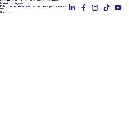
lancement officiel de votre
cabinet conseil
.
Mentions légales
Politique de protection des données personnelles
CGU
Cookies