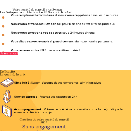
Votre société de conseil
avec Swapn
Les 5 étapes pour obtenir votre KBIS en un clin d'oeil :
Vous remplissez le formulaire
et
nous vous rappelons
dans les 5 minutes.
Nous vous offrons un RDV conseil
pour bien choisir votre forme juridique.
Nous vous envoyons vos statuts
sous 24 heures chrono.
Vous déposez votre capital gratuitement
via notre notaire partenaire.
Vous recevez votre KBIS
: votre société est créée !
Je me lance !
Se concentrer pleinement sur son activité
- Phil T.
L'efficacité.
La qualité.
Le prix.
Simplicité :
Swapn s’occupe de vos démarches administratives
Service express :
Recevez vos statuts en 24h
Accompagnement :
Votre expert dédié vous conseille sur la forme juridique la
mieux adaptée à votre projet
Création de votre société de conseil
0€
*
Sans engagement