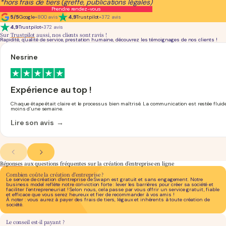
*hors frais de tiers (greffe, publications légales)
Prendre rendez-vous
5/5
Google
+800 avis
4,9
Trustpilot
+372 avis
4,9
Trustpilot
+372 avis
Sur
Trustpilot
aussi, nos clients sont ravis !
Rapidité, qualité de service, prestation humaine, découvrez les témoignages de nos clients !
Nesrine
Expérience au top !
Chaque étape était claire et le processus bien maîtrisé. La communication est restée fluide
moins d’une semaine.
Lire son avis →
Réponses
aux questions fréquentes sur la création d’entreprise en ligne
Combien coûte la création d'entreprise ?
Le service de création d'entreprise de Swapn est gratuit et sans engagement. Notre
business model reflète notre conviction forte : lever les barrières pour créer sa société et
faciliter l’entrepreneuriat ! Selon nous, cela passe par vous offrir un service gratuit, fiable
et efficace que vous serez heureux et fier de recommander à vos amis !
À noter : vous aurez à payer des frais de tiers, légaux et inhérents à toute création de
société.
Le conseil est-il payant ?
Absolument pas, nos conseils sont inclus dans notre service de création. Chez Swapn,