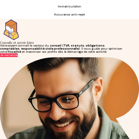
Immatriculation
Assurance anti-rejet
Conseils et savoir-faire
Votre expert connaît le secteur du
conseil
(
TVA
,
statuts
,
obligations
comptables
,
responsabilité civile professionnelle
). Il vous guide pour optimiser
votre
fiscalité
et maximiser vos profits dès le démarrage de votre activité.
Je me lance