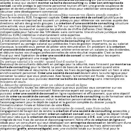
adaptée à ceux qui veulent
monter sa boîte de consulting
ou
créer son entreprise de
conseil
, car elle protège le patrimoine personnel tout en offrant une grande souplesse de
gestion et de rémunération. C'est une solution de choix pour crédibiliser votre expertise et
sécuriser votre développement commercial.
Pourquoi la création d'une société de consulting rassure vos clients grands comptes ?
Dans le monde du B2B, l'image est capitale.
Créer une société de conseil
(plutôt que de
rester en micro-entreprise) est souvent un prérequis pour référencer vos services auprès des
directions achats des grands groupes. La
création d'une société de consulting
structure
votre activité, vous permet de récupérer la TVA sur vos frais (déplacements, matériel
informatique, bureaux) et supprime les plafonds de chiffre d'affaires. C'est l'étape
indispensable pour facturer des TJM élevés sans contrainte. Une structure juridique solide
(SASU ou EURL) crédibilise instantanément votre expertise.
Optimisation fiscale : l'avantage de monter sa boîte de consulting
La motivation première pour
monter sa boîte de consulting
est souvent financière.
Contrairement au portage salarial qui prélève des frais de gestion importants, ou au salariat
classique, la société vous permet de piloter votre rémunération. En procédant à la
création
d'une société de consulting
, vous pouvez arbitrer entre verser un salaire ou des dividendes,
et déduire toutes vos charges professionnelles de votre résultat imposable. C’est ce levier
fiscal qui rend l'opération de
créer une société de conseil
si rentable pour les experts
indépendants générant une marge forte.
Du portage salarial à la société : quand faut-il sauter le pas ?
Beaucoup de consultants débutent en portage pour la sécurité, mais finissent par
monter sa
boîte de consulting
pour la liberté. Le point de bascule se situe souvent quand votre
clientèle est fidélisée et récurrente. À ce stade, les frais de portage deviennent un frein à votre
enrichissement personnel.
Créer une société de conseil
devient alors la suite logique pour
conserver la valeur que vous produisez. Avec Swapn, la transition est fluide : nous gérons la
paperasse pour que vous puissiez
monter sa boîte de consulting
sans interrompre vos
missions en cours.
La démarche optimisée pour créer un cabinet conseil en ligne
Nous simplifions toutes les démarches pour que vous puissiez vous concentrer sur vos
clients plutôt que sur l'administratif. Notre service expert est conçu pour que vous
puissiez
créer une société de conseil
en ligne rapidement et efficacement, que votre objectif
soit de
créer sa société de conseil
, de
monter sa boîte de consulting
ou de formaliser votre
activité d'expertise. Le processus inclut la rédaction personnalisée des
statuts
,
l'accompagnement pour le dépôt de capital et la gestion complète du dossier jusqu'à
l'immatriculation finale et l'obtention de votre
Kbis
.
Une offre transparente pour créer son entreprise de conseil, sans frais cachés
L'engagement de Swapn est de rendre la
création d'une société de consulting
accessible, y
compris pour ceux qui souhaitent
créer un cabinet conseil
avec un budget de départ limité.
C'est pour cela que la
création de votre société
est proposée à
0 €
, avec une prise en charge
intégrale de nos frais de service et d'accompagnement. Notre offre de
création en ligne
est
idéale pour un consultant qui veut développer son
entreprise de conseil
en bénéficiant d'une
vraie structure juridique et fiscale optimisée. Vous ne réglez que les frais administratifs
obligatoires (
greffe
,
annonce légale
), avec une visibilité totale sur le coût final pour le