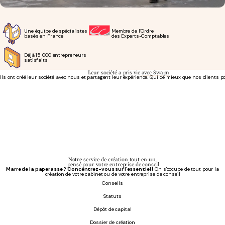
Une équipe de spécialistes
Membre de l’Ordre
basés en France
des Experts-Comptables
Déjà 15 000 entrepreneurs
satisfaits
Leur société a pris vie
avec Swapn
Ils ont créé leur société avec nous et partagent leur expérience. Qui de mieux que nos clients p
Se concentrer pleinement sur son activité
- Phil T.
Création d'entreprise à 0€
Tout a été professionnel, fluide, et SWAPN est à l'écoute ! La création d'entreprise s'est fait
C.C Services
Notre service de création tout-en-un,
pensé pour votre
entreprise de conseil
Marre de la paperasse ? Concentrez-vous sur l'essentiel !
On s'occupe de tout pour la
création de votre cabinet ou de votre entreprise de conseil
Conseils
Statuts
Dépôt de capital
Dossier de création