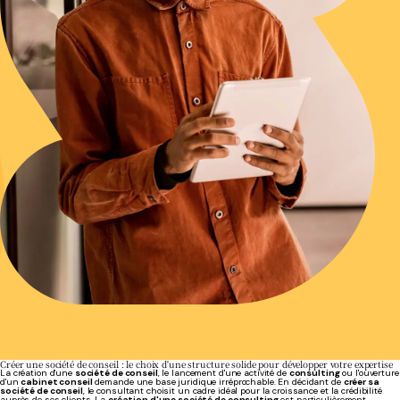
Créer une société de conseil : le choix d'une structure solide pour développer votre expertise
La création d'une
société de conseil
, le lancement d'une activité de
consulting
ou l'ouverture
d'un
cabinet conseil
demande une base juridique irréprochable. En décidant de
créer sa
société de conseil
, le consultant choisit un cadre idéal pour la croissance et la crédibilité
auprès de ses clients. La
création d'une société de consulting
est particulièrement