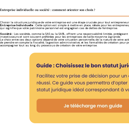
Entreprise individuelle ou société : comment orienter son choix ?
Choisir la structure juridique de votre entreprise est une étape cruciale pour tout entrepreneur à
Entreprise Individuelle :
Cette option est simple à mettre en place, idéale pour les entrepreneur
qui signifie que votre patrimoine personnel est engagé en cas de dettes de l'entreprise.
Société :
Les sociétés, comme la SAS ou la SARL, offrent une responsabilité limitée, protégeant 
investisseurs et sont souvent préférées pour les entreprises de taille moyenne à grande.
Le choix entre ces deux options dépend de votre situation personnelle, de la nature de votre activ
de prendre en compte la fiscalité, la gestion administrative, et les formalités de création pour 
accompagner tout au long du processus de création de votre entreprise.