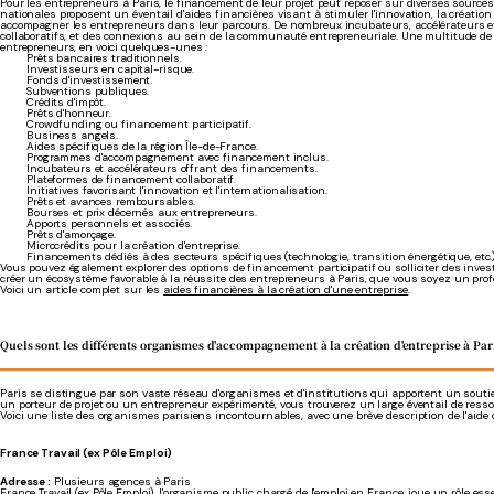
Pour les entrepreneurs à Paris, le financement de leur projet peut reposer sur diverses sources
nationales proposent un éventail d'aides financières visant à stimuler l'innovation, la création d
accompagner les entrepreneurs dans leur parcours. De nombreux incubateurs, accélérateurs et
collaboratifs, et des connexions au sein de la communauté entrepreneuriale. Une multitude 
entrepreneurs, en voici quelques-unes :
Prêts bancaires traditionnels.
Investisseurs en capital-risque.
Fonds d'investissement.
Subventions publiques.
Crédits d'impôt.
Prêts d'honneur.
Crowdfunding ou financement participatif.
Business angels.
Aides spécifiques de la région Île-de-France.
Programmes d'accompagnement avec financement inclus.
Incubateurs et accélérateurs offrant des financements.
Plateformes de financement collaboratif.
Initiatives favorisant l'innovation et l'internationalisation.
Prêts et avances remboursables.
Bourses et prix décernés aux entrepreneurs.
Apports personnels et associés.
Prêts d'amorçage.
Microcrédits pour la création d'entreprise.
Financements dédiés à des secteurs spécifiques (technologie, transition énergétique, etc.)
Vous pouvez également explorer des options de financement participatif ou solliciter des inves
créer un écosystème favorable à la réussite des entrepreneurs à Paris, que vous soyez un pro
Voici un article complet sur les
aides financières à la création d'une entreprise
.
Quels sont les différents organismes d'accompagnement à la création d'entreprise à Pari
Paris se distingue par son vaste réseau d'organismes et d'institutions qui apportent un sout
un porteur de projet ou un entrepreneur expérimenté, vous trouverez un large éventail de res
Voici une liste des organismes parisiens incontournables, avec une brève description de l'aide q
France Travail (ex Pôle Emploi)
Adresse :
Plusieurs agences à Paris
France Travail (ex Pôle Emploi), l'organisme public chargé de l'emploi en France, joue un rôle 