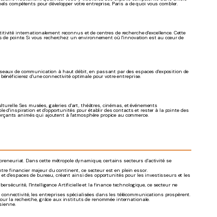
els compétents pour développer votre entreprise, Paris a de quoi vous combler.
tivité internationalement reconnus et de centres de recherche d'excellence. Cette
es de pointe. Si vous recherchez un environnement où l'innovation est au cœur de
éseaux de communication à haut débit, en passant par des espaces d'exposition de
énéficierez d'une connectivité optimale pour votre entreprise.
lturelle. Ses musées, galeries d'art, théâtres, cinémas, et événements
 d'inspiration et d'opportunités pour établir des contacts et rester à la pointe des
erçants animés qui ajoutent à l'atmosphère propice au commerce.
epreneuriat. Dans cette métropole dynamique, certains secteurs d'activité se
ntre financier majeur du continent, ce secteur est en plein essor.
t d'espaces de bureau, créant ainsi des opportunités pour les investisseurs et les
sécurité, l'Intelligence Artificielle et la finance technologique, ce secteur ne
 connectivité, les entreprises spécialisées dans les télécommunications prospèrent.
our la recherche, grâce aux instituts de renommée internationale.
isienne.