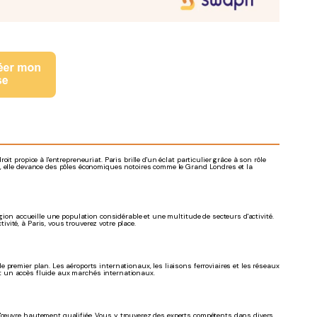
t propice à l'entrepreneuriat. Paris brille d'un éclat particulier grâce à son rôle
, elle devance des pôles économiques notoires comme le Grand Londres et la
gion accueille une population considérable et une multitude de secteurs d'activité.
tivité, à Paris, vous trouverez votre place.
premier plan. Les aéroports internationaux, les liaisons ferroviaires et les réseaux
t un accès fluide aux marchés internationaux.
d'œuvre hautement qualifiée. Vous y trouverez des experts compétents dans divers