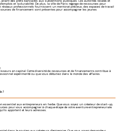
, allant des prêts bancaires aux subventions publiques. Les autorités locales et
'emplois et la durabilité. De plus, la ville de Paris regorge de ressources pour
 réseaux professionnels fournissent un mentorat précieux, des espaces de travail
de sources de financement sont présentes pour accompagner les jeunes
.
tisseurs en capital. Cette diversité de ressources et de financements contribue à
fessionnel expérimenté ou que vous débutiez dans le monde des affaires.
s ?
ien essentiel aux entrepreneurs en herbe. Que vous soyez un créateur de start-up,
sources pour vous accompagner à chaque étape de votre aventure entrepreneuriale.
u'ils apportent et leurs adresses.
essentiel dans le soutien aux créateurs d'entreprise. Que vous soyez demandeur