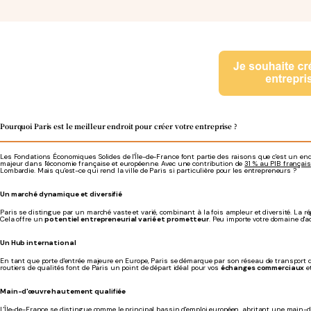
Pourquoi Paris est le meilleur endroit pour créer votre entreprise ?
Les Fondations Économiques Solides de l'Île-de-France font partie des raisons que c'est un endroi
majeur dans l'économie française et européenne. Avec une contribution de
31 % au PIB français
Lombardie. Mais qu'est-ce qui rend la ville de Paris si particulière pour les entrepreneurs ?
Un marché dynamique et diversifié
Paris se distingue par un marché vaste et varié, combinant à la fois ampleur et diversité. La ré
Cela offre un
potentiel entrepreneurial varié et prometteur
. Peu importe votre domaine d'ac
Un Hub international
En tant que porte d'entrée majeure en Europe, Paris se démarque par son réseau de transport de 
routiers de qualités font de Paris un point de départ idéal pour vos
échanges commerciaux
e
Main-d'œuvre
hautement qualifiée
L'Île-de-France se distingue comme le principal bassin d'emploi européen, abritant une main-