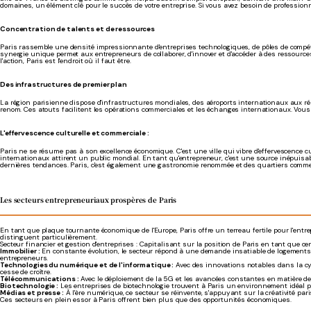
domaines, un élément clé pour le succès de votre entreprise. Si vous avez besoin de professionn
Concentration de talents et de ressources
Paris rassemble une densité impressionnante d'entreprises technologiques, de pôles de compéti
synergie unique permet aux entrepreneurs de collaborer, d'innover et d'accéder à des ressourc
l'action, Paris est l'endroit où il faut être.
Des infrastructures de premier plan
La région parisienne dispose d'infrastructures mondiales, des aéroports internationaux aux r
renom. Ces atouts facilitent les opérations commerciales et les échanges internationaux. Vous b
L'effervescence culturelle et commerciale :
Paris ne se résume pas à son excellence économique. C'est une ville qui vibre d'effervescence cu
internationaux attirent un public mondial. En tant qu'entrepreneur, c'est une source inépuisable
dernières tendances. Paris, c'est également une gastronomie renommée et des quartiers comm
Les secteurs entrepreneuriaux prospères de Paris
En tant que plaque tournante économique de l'Europe, Paris offre un terreau fertile pour l'entr
distinguent particulièrement.
Secteur financier et gestion d'entreprises : Capitalisant sur la position de Paris en tant que ce
Immobilier :
En constante évolution, le secteur répond à une demande insatiable de logements e
entrepreneurs.
Technologies du numérique et de l'informatique :
Avec des innovations notables dans la cyber
cesse de croître.
Télécommunications :
Avec le déploiement de la 5G et les avancées constantes en matière de
Biotechnologie :
Les entreprises de biotechnologie trouvent à Paris un environnement idéal p
Médias et presse :
À l'ère numérique, ce secteur se réinvente, s'appuyant sur la créativité par
Ces secteurs en plein essor à Paris offrent bien plus que des opportunités économiques.