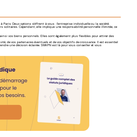
 Paris. Deux options s'offrent à vous : l'entreprise individuelle ou la société.
s solitaires. Cependant, elle implique une responsabilité personnelle illimitée, ce
ainsi vos biens personnels. Elles sont également plus flexibles pour attirer des
ité, de vos partenaires éventuels et de vos objectifs de croissance. Il est essentiel
prendre une décision éclairée. SWAPN est là pour vous conseiller et vous