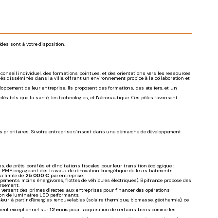
des sont à votre disposition.
seil individuel, des formations pointues, et des orientations vers les ressources
és disséminés dans la ville, offrant un environnement propice à la collaboration et
ppement de leur entreprise. Ils proposent des formations, des ateliers, et un
lés tels que la santé, les technologies, et l'aéronautique. Ces pôles favorisent
s prioritaires. Si votre entreprise s'inscrit dans une démarche de développement
 de prêts bonifiés et d'incitations fiscales pour leur transition écologique :
 et PME engageant des travaux de rénovation énergétique de leurs bâtiments
la limite de
25 000 €
par entreprise.
pements moins énergivores, flottes de véhicules électriques), Bpifrance propose des
ursement.
 versent des primes directes aux entreprises pour financer des opérations
ion de luminaires LED performants.
eur à partir d'énergies renouvelables (solaire thermique, biomasse, géothermie), ce
ment exceptionnel sur
12 mois
pour l'acquisition de certains biens comme les