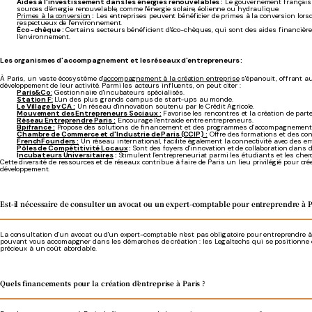
Aides à l'investissement dans les énergies renouvelables :
Le gouvernement français p
sources d'énergie renouvelable, comme l'énergie solaire, éolienne ou hydraulique.
Primes à la conversion
:
Les entreprises peuvent bénéficier de primes à la conversion lors
respectueux de l'environnement.
Éco-chèque :
Certains secteurs bénéficient d'éco-chèques, qui sont des aides financière
l'environnement.
Les organismes d'accompagnement et les réseaux d'entrepreneurs :
À Paris, un vaste écosystème d'
accompagnement à la création entreprise
s'épanouit, offrant a
développement de leur activité. Parmi les acteurs influents, on peut citer :
Paris&Co
:
Gestionnaire d'incubateurs spécialisés.
Station F
:
L'un des plus grands campus de start-ups au monde.
Le Village by CA :
Un réseau d'innovation soutenu par le Crédit Agricole.
Mouvement des Entrepreneurs Sociaux :
Favorise les rencontres et la création de part
Réseau Entreprendre Paris :
Encourage l'entraide entre entrepreneurs.
Bpifrance :
Propose des solutions de financement et des programmes d'accompagnement p
Chambre de Commerce et d'Industrie de Paris (CCIP) :
Offre des formations et des con
FrenchFounders :
Un réseau international, facilite également la connectivité avec des 
Pôles de Compétitivité Locaux
:
Sont des foyers d'innovation et de collaboration dans d
I
ncubateurs Universitaires
:
Stimulent l'entrepreneuriat parmi les étudiants et les cher
Cette diversité de ressources et de réseaux contribue à faire de Paris un lieu privilégié pour c
développement.
Est-il nécessaire de consulter un avocat ou un expert-comptable pour entreprendre à P
La consultation d'un avocat ou d'un expert-comptable n'est pas obligatoire pour entreprendre à
pouvant vous accomapgner dans les démarches de création : les Legaltechs qui se positionne 
précieux à un coût abordable.
Quels financements pour la création d'entreprise à Paris ?