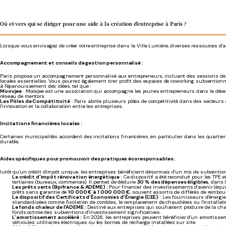
Où et vers qui se diriger pour une aide à la création d'entreprise à Paris ?
Lorsque vous envisagez de créer votre entreprise dans la Ville Lumière, diverses ressources d'ai
Accompagnement et conseils de gestion personnalisé :
Paris propose un accompagnement personnalisé aux entrepreneurs, incluant des sessions de con
locales essentielles. Vous pourrez également tirer profit des espaces de coworking subventionn
à l'épanouissement des idées, tel que :
Moovjee
: Moovjee est une association qui accompagne les jeunes entrepreneurs dans le dévelo
réseau de mentors.
Les Pôles de Compétitivité
: Paris abrite plusieurs pôles de compétitivité dans des secteurs c
l'innovation et la collaboration entre les entreprises.
Incitations financières locales :
Certaines municipalités accordent des incitations financières, en particulier dans les quartier
durable,
Aides spécifiques pour promouvoir des pratiques écoresponsables :
lutôt qu'un crédit d'impôt unique, les entreprises bénéficient désormais d'un mix de subventions,
Le crédit d'impôt rénovation énergétique :
Ce dispositif a été reconduit pour les TPE
tertiaires (bureaux, commerces). Il permet de déduire
30 % des dépenses éligibles
, dans 
Les prêts verts (Bpifrance & ADEME) :
Pour financer des investissements d'avenir (équi
prêts sans garantie de
10 000 € à 1 000 000 €
, souvent assortis de différés de rembo
Le dispositif des Certificats d'Économies d'Énergie (CEE) :
Les fournisseurs d'énergie
standardisées comme l'isolation de combles, le remplacement de chaudières ou l'installat
Le fonds chaleur de l'ADEME :
Destiné aux entreprises qui souhaitent produire de la chal
fonds octroie des subventions d'investissement significatives.
L'amortissement accéléré :
En 2026, les entreprises peuvent bénéficier d'un amortisse
véhicules utilitaires électriques ou les bornes de recharge installées sur site.