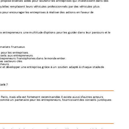
ropose diverses aides pour soutenir les entreprises qui investissent dans des
qu'elles remplacent leurs véhicules professionnels par des véhicules plus
s pour encourager les entreprises à réaliser des actions en faveur de
ux entrepreneurs une multitude d'options pour les guider dans leur parcours et le
enariats fructueux.
our les entreprises.
seils aux entrepreneurs.
entrepreneurs francophones dans le monde entier.
es secteurs clés.
cheurs.
réer et développer une entreprise, grâce à un soutien adapté à chaque stade de
aris ?
 Paris, mais elle est fortement recommandée.
Il existe aussi d'autres acteurs
comme un partenaire pour les entrepreneurs, fournissant des conseils juridiques