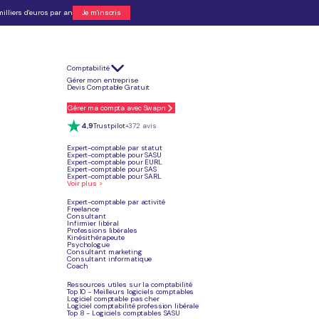
!
illiers d'euros par an
Je m'inscris
hes.
+ de 15 000 créateurs d'entreprise accompagnés
avis
Un conseiller vous rappelle en moins de 5min pendant nos
horaires d'ouverture : du lundi au vendredi de 9h à 18h.
L'accompagnement Swapn c'est :
Comptabilité
Un expert dédié à votre projet
Des conseils sur le choix du statut juridique
Gérer mon entreprise
Une avance des frais de tiers obligatoires
Devis Comptable Gratuit
Gérer ma compta avec Swapn
4,9
Trustpilot
+372 avis
Expert-comptable par statut
Expert-comptable pour SASU
Expert-comptable pour EURL
Expert-comptable pour SAS
Expert-comptable pour SARL
Voir plus >
Expert-comptable par activité
Freelance
Consultant
Infirmier libéral
Professions libérales
Kinésithérapeute
Psychologue
Consultant marketing
Consultant informatique
Coach
Ressources utiles sur la comptabilité
Top 10 - Meilleurs logiciels comptables
Logiciel comptable pas cher
Logiciel comptabilité profession libérale
Top 8 - Logiciels comptables SASU