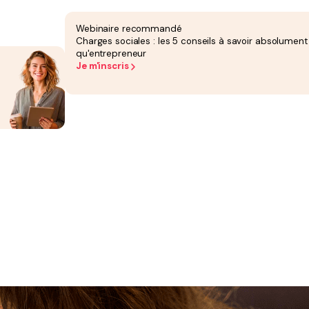
Webinaire recommandé
Charges sociales : les 5 conseils à savoir absolument
nversion professionnelle, projet de vie, constitution de son propre emploi...
Swapn s’engage pour
.
qu'entrepreneur
Je m'inscris
i à transformer votre création d’entreprise en véritable expérience :
moderne, simple, transparen