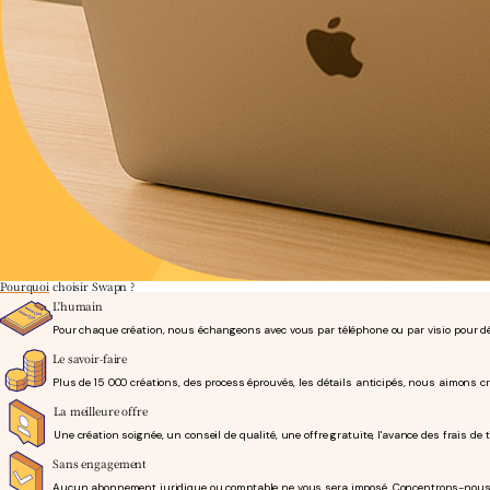
Pourquoi
choisir Swapn ?
L'humain
Pour chaque création, nous échangeons avec vous par téléphone ou par visio pour déco
Le savoir-faire
Plus de 15 000 créations, des process éprouvés, les détails anticipés, nous aimons cré
La meilleure offre
Une création soignée, un conseil de qualité, une offre gratuite, l'avance des frais de 
Sans engagement
Aucun abonnement juridique ou comptable ne vous sera imposé. Concentrons-nous sur