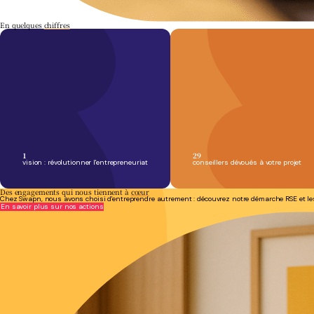
En quelques
chiffres
1
29
vision
: révolutionner l'entrepreneuriat
conseillers
dévoués à votre projet
Des engagements qui nous tiennent à
cœur
Chez Swapn, nous avons choisi d'entreprendre autrement : découvrez notre démarche RSE et le
En savoir plus sur nos actions