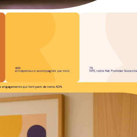
400
70
entrepreneurs
accompagnés par mois
NPS
, notre Net Promoter Score c
s engagements qui font parti de notre ADN.