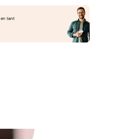
 en tant
 permettre à chacun de pouvoir entreprendre plus facilement tout en étant bien accompagné.
te et fiable.