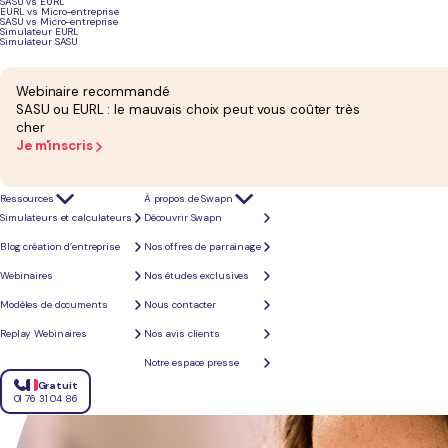
SASU vs EURL
EURL vs Micro-entreprise
SASU vs Micro-entreprise
Simulateur EURL
Simulateur SASU
Notre
raison
d'être
Chez Swapn, nous avons une conviction forte : l’entrepreneuriat est un réel enjeu sociétal.
Reco
Nous sommes heureux de vous apporter tout le conseil nécessaire pour concrétiser votre projet
Webinaire recommandé
Avant Swapn, la création d’entreprise était encore obscure, fastidieuse ou même coûteuse.
SASU ou EURL : le mauvais choix peut vous coûter très
cher
Grâce à notre expertise et notre connaissance des entrepreneurs, nous avons réuss
Je m'inscris
Ressources
À propos de Swapn
Simulateurs et calculateurs
Découvrir Swapn
Blog création d’entreprise
Nos offres de parrainage
Webinaires
Nos études exclusives
Modèles de documents
Nous contacter
Replay Webinaires
Nos avis clients
Notre espace presse
Gratuit
01 76 31 04 86