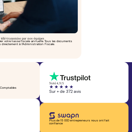
le télé-transmise par nos équipes
r votre liasse fiscale annuelle. Tous les documents
s directement à l'Administration Fiscale.
Noté 4,9/5
ts-Comptables
Sur + de 372 avis
Plus de 15 000 entrepreneurs nous ont fait
confiance