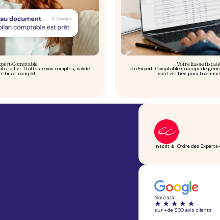
Expert-Comptable
Votre liasse fisca
re bilan. Il
atteste vos comptes, valide
Un Expert-Comptable s'occupe de génére
re bilan complet.
sont vérifiés puis transmi
Inscrit à l'Ordre des Exper
Noté 5/5
sur + de 800 avis clients