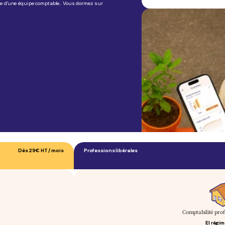
nce d'une équipe comptable.. Vous dormez sur
Dès
29€
HT / mois
Professions libérales
Comptabilité prof
EI régi