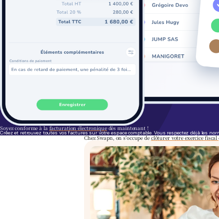
Soyez conforme à la
facturation électronique
dès maintenant !
Créez et retrouvez toutes vos factures sur votre espace comptable. Vous respectez déjà les nor
Chez Swapn, on s'occupe de
clôturer votre exercice fiscal