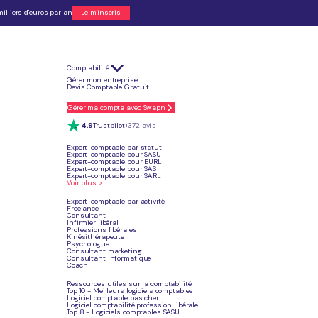
illiers d'euros par an
Je m'inscris
lité. Un service tout-en-un, pensé pour vous libérer.
372 avis
Comptabilité
Gérer mon entreprise
Comptabilité
Devis Comptable Gratuit
29€
Dès
HT / mois
ble au quotidien.
Sans engagement
Gérer ma compta avec Swapn
Démarrer
4,9
Trustpilot
+372 avis
sous 24h.
Expert-comptable par statut
Expert-comptable pour SASU
Expert-comptable pour EURL
Expert-comptable pour SAS
Expert-comptable pour SARL
Voir plus >
Expert-comptable par activité
Freelance
Consultant
sonnalisée, bilan et liasse fiscale certifiés par un Expert.
Infirmier libéral
Professions libérales
Kinésithérapeute
Psychologue
Consultant marketing
Consultant informatique
mptables sont disponibles et répondent à toutes vos questions.
Coach
Ressources utiles sur la comptabilité
Top 10 - Meilleurs logiciels comptables
Logiciel comptable pas cher
ous bénéficiez du compte pro intégré. Plateforme Agréée Facturation électronique.
Logiciel comptabilité profession libérale
Top 8 - Logiciels comptables SASU