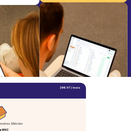
29€
HT / mois
essions libérales
me BNC