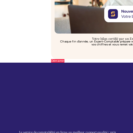
Votre bilan certifié par un 
Chaque fin d'année, un Expert-Comptable prépare vot
vos chiffres et vous remet vot
Démarrer
Le service de comptabilité en ligne au meilleur rapport qualité / prix.