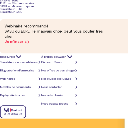
SASU vs EURL
EURL vs Micro-entreprise
Gain de temps assuré
SASU vs Micro-entreprise
Simulateur EURL
Grâce à notre service de comptabilité, vous gagnez en moyenne 5h par mois. Vous 
Simulateur SASU
Webinaire recommandé
SASU ou EURL : le mauvais choix peut vous coûter très
cher
Je m'inscris
Ressources
À propos de Swapn
Simulateurs et calculateurs
Découvrir Swapn
Toutes vos obligations fiscales gérées : TVA, bilan et liasse fiscale
Blog création d’entreprise
Nos offres de parrainage
Vos déclarations de TVA réalisées par un comptable : calcul et transmission
Bilan annuel attesté par un Expert-Comptable
Calcul et télé-déclaration de votre liasse fiscale
Webinaires
Nos études exclusives
Prendre rendez-vous
Modèles de documents
Nous contacter
Replay Webinaires
Nos avis clients
Notre espace presse
Gratuit
01 76 31 04 86