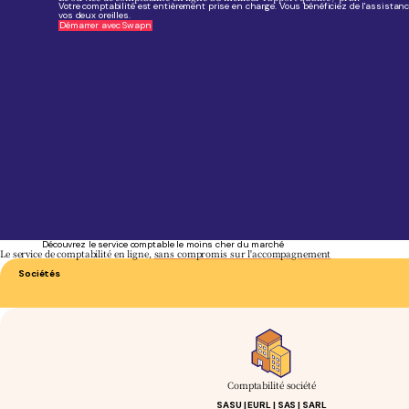
Votre comptabilité est entièrement prise en charge. Vous bénéficiez de l'assista
vos deux oreilles.
Démarrer avec Swapn
Découvrez le service comptable le moins cher du marché
Le service de comptabilité en ligne,
sans compromis sur l'accompagnement
Sociétés
Comptabilité société
SASU | EURL | SAS | SARL