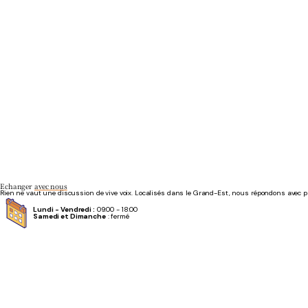
Echanger
avec nous
Rien ne vaut une discussion de vive voix.
Localisés dans le Grand-Est, nous répondons avec pla
Lundi
- Vendredi :
09:00 - 18:00
Samedi et Dimanche
: fermé