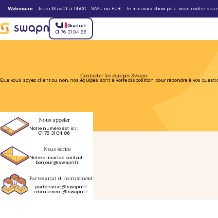
Webinaire
- Jeudi 13 août à 17h00 - SASU ou EURL : le mauvais choix peut vous coûter des m
Gratuit
01 76 31 04 86
Contacter
les équipes Swapn
Que vous soyez client ou non, nos équipes sont à votre disposition pour répondre à vos questi
Nous appeler
Notre numéro est ici :
01 76 31 04 86
Nous écrire
Notre e-mail de contact :
bonjour@swapn.fr
Partenariat et recrutement
partenariat@swapn.fr
recrutement@swapn.fr