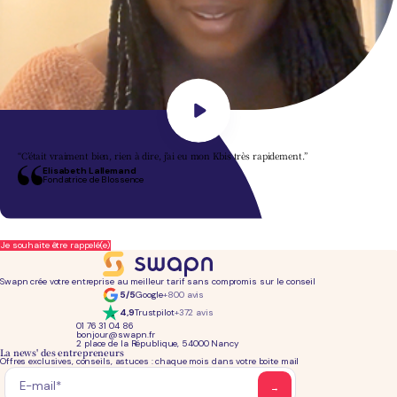
“C’était vraiment bien, rien à dire, j’ai eu mon Kbis très rapidement.”
Elisabeth Lallemand
Fondatrice de Blossence
Je souhaite être rappelé(e)
Swapn crée votre entreprise au meilleur tarif sans compromis sur le conseil
5/5
Google
+800 avis
4,9
Trustpilot
+372 avis
01 76 31 04 86
bonjour@swapn.fr
2 place de la République, 54000 Nancy
La news' des entrepreneurs
Offres exclusives, conseils, astuces : chaque mois dans votre boite mail