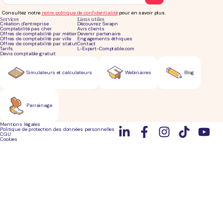
Consultez notre
notre politique de confidentialité
pour en savoir plus.
Services
Liens utiles
Création d'entreprise
Découvrez Swapn
Comptabilité pas cher
Avis clients
Offres de comptabilité par métier
Devenir partenaire
Offres de comptabilité par ville
Engagements éthiques
Offres de comptabilité par statut
Contact
Tarifs
L-Expert-Comptable.com
Devis comptable gratuit
Simulateurs et calculateurs
Webinaires
Blog
Parrainage
Mentions légales
Politique de protection des données personnelles
CGU
Cookies