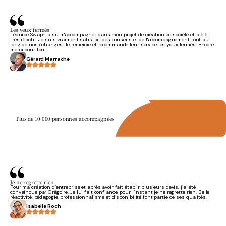
Les yeux fermés
L'équipe Swapn a su m'accompagner dans mon projet de création de société et a été
très réactif. Je suis vraiment satisfait des conseils et de l'accompagnement tout au
long de nos échanges. Je remercie et recommande leur service les yeux fermés. Encore
merci pour tout.
Gérard Marrache
Plus de 10 000 personnes accompagnées
Je ne regrette rien
Pour ma création d’entreprise et après avoir fait établir plusieurs devis, j’ai été
convaincue par Grégoire. Je lui fait confiance, pour l’instant je ne regrette rien. Belle
réactivité, pédagogie, professionnalisme et disponibilité font partie de ses qualités.
Isabelle Roch