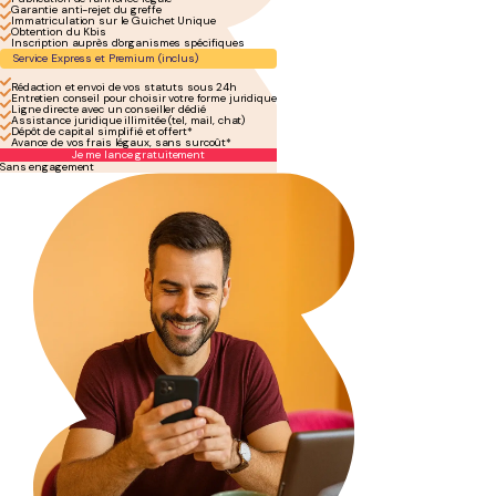
Garantie anti-rejet du greffe
Immatriculation sur le Guichet Unique
Obtention du Kbis
Inscription auprès d'organismes spécifiques
Service Express et Premium (inclus)
Rédaction et envoi de vos statuts sous 24h
Entretien conseil pour choisir votre forme juridique
Ligne directe avec un conseiller dédié
Assistance juridique illimitée (tel, mail, chat)
Dépôt de capital simplifié et offert*
Avance de vos frais légaux, sans surcoût*
Je me lance gratuitement
Sans engagement