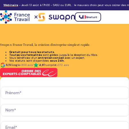
Webinaire
- Jeudi 13 août à 17h00 - SASU ou EURL : le mauvais choix peut vous coûter des mi
Gratuit
Swapn x France Travail, la création d'entreprise simple et rapide.
Gratuit pour tous les statuts.
Toutes vos formalités
sont gérées jusqu'à la réception du Kbis.
Vous bénéficiez d'un
entretien conseil
avec un expert.
Vos statuts sont disponibles
sous 24h.
5/5
Google
+800 avis
4,9
Trustpilot
+372 avis