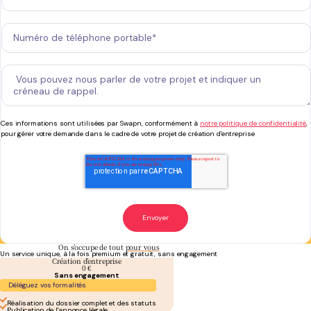
Ces informations sont utilisées par Swapn, conformément à
notre politique de confidentialité
,
pour gérer votre demande dans le cadre de votre projet de création d'entreprise
On s’occupe de tout
pour vous
Un service unique, à la fois premium et gratuit, sans engagement
Création d’entreprise
0 €
Sans engagement
Déléguez vos formalités
Réalisation du dossier complet et des statuts
Publication de l'annonce légale