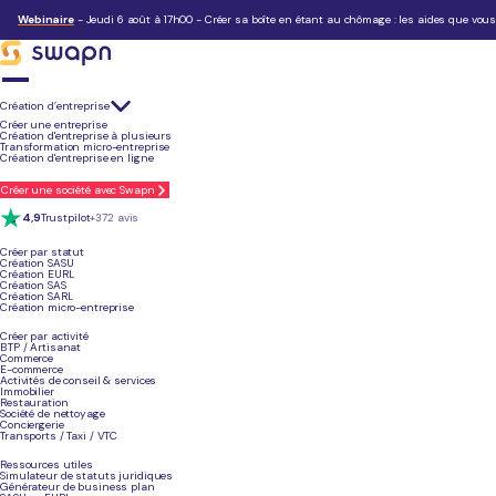
Chois
Depuis nos débuts en 2022, nous avons fait de la RSE notre priorité. En tant que jeune entrep
Webinaire
- Jeudi 6 août à 17h00 - Créer sa boîte en étant au chômage : les aides que vous 
Découvrir nos engagements
Création d’entreprise
Créer une entreprise
Construire ensemble une aventure entrepreneuriale
respon
Création d'entreprise à plusieurs
Chez Swapn, on est convaincus que notre rôle ne s’arrête pa
Transformation micro-entreprise
Création d'entreprise en ligne
Et cet engagement, c’est avant tout
nos équipes qui le font v
Créer une société avec Swapn
4,9
Trustpilot
+372 avis
Créer par statut
Création SASU
Création EURL
Création SAS
Création SARL
Création micro-entreprise
Créer par activité
BTP / Artisanat
Commerce
E-commerce
Activités de conseil & services
Immobilier
Restauration
Société de nettoyage
Conciergerie
Transports / Taxi / VTC
Ressources utiles
Simulateur de statuts juridiques
Générateur de business plan