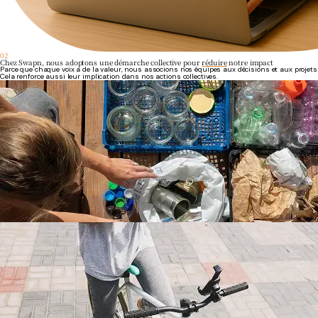
02
Chez Swapn, nous adoptons une démarche collective pour
réduire
notre impact
Parce que chaque voix a de la valeur, nous associons nos équipes aux décisions et aux proje
Cela renforce aussi leur implication dans nos actions collectives.