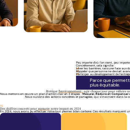
Peu importe d’où l’on vient, peu import
Concrètement, cela signifie :
Lever les barrières, rassurer face aux d
Rappeler que personne ne devrait avanc
Participer au développement de l’entrep
Parce que permettre
plus équitable.
Protéger
l'environnement :
agir chaque jour pour réduire n
Nous mettons en œuvre un plan d’action clair en 3 étapes :
Mesurer, Réduire et Compenser
Nous suivons des actions concrètes et partagées, qui s’inscrivent dans la c
01
Des chiffres concrets pour
mesurer
notre impact en 2024
En 2024, nous avons pu effectuer notre tout premier bilan carbone. Ces résultats marquent une é