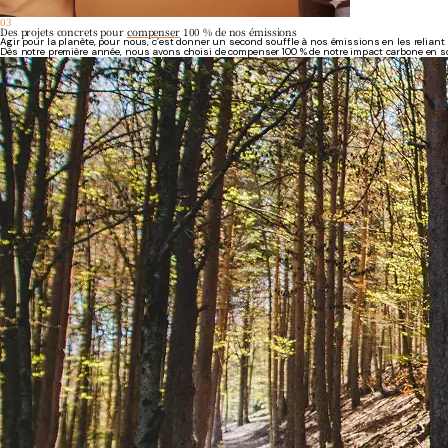
03
Des projets concrets pour
compenser
100 % de nos émissions
Agir pour la planète, pour nous, c’est donner un second souffle à nos émissions en les reliant 
Dès notre première année, nous avons choisi de compenser 100 % de notre impact carbone en sou