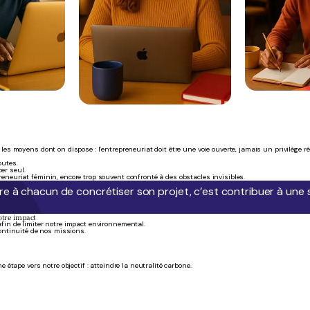
e les moyens dont on dispose : l’entrepreneuriat doit être une voie ouverte, jamais un privilège 
outes.
er seul.
reneuriat féminin, encore trop souvent confronté à des obstacles invisibles.
 à chacun de concrétiser son projet, c’est contribuer à une s
otre impact
afin de limiter notre impact environnemental.
ontinuité de nos missions.
tape vers notre objectif : atteindre la neutralité carbone.