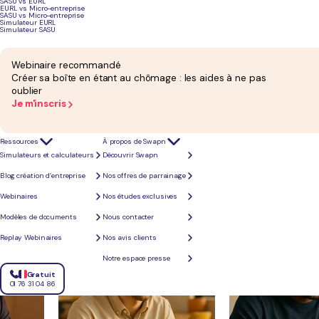
SASU vs EURL
EURL vs Micro-entreprise
SASU vs Micro-entreprise
Simulateur EURL
Simulateur SASU
Webinaire recommandé
Créer sa boîte en étant au chômage : les aides à ne pas
oublier
Je m'inscris
Des engagements
sociétaux
forts, au
Agir au quotidi
Ressources
À propos de Swapn
Chaque jour, nous
Simulateurs et calculateurs
Découvrir Swapn
Nous croyons que
Blog création d’entreprise
Nos offres de parrainage
Webinaires
Nos études exclusives
Modèles de documents
Nous contacter
Replay Webinaires
Nos avis clients
Notre espace presse
Gratuit
01 76 31 04 86