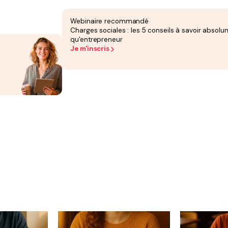
Webinaire recommandé
Charges sociales : les 5 conseils à savoir absolu
qu'entrepreneur
Je m'inscris
 cœur de notre ADN
en pour la société et pour aider les entrepreneurs
 suivons une mission précise : démocratiser l’accès à l’entrepr
 chacun, chacune, porte en soi la capacité d’entreprendre.