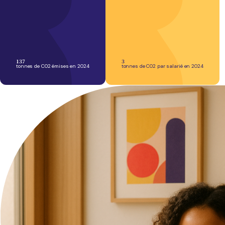
137
3
tonnes de C02 émises en 2024
tonnes de C02 par salarié en 2024