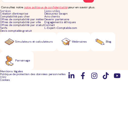
Consultez notre
notre politique de confidentialité
pour en savoir plus.
Services
Liens utiles
Création d'entreprise
Découvrez Swapn
Comptabilité pas cher
Avis clients
Offres de comptabilité par métier
Devenir partenaire
Offres de comptabilité par ville
Engagements éthiques
Offres de comptabilité par statut
Contact
Tarifs
L-Expert-Comptable.com
Devis comptable gratuit
Simulateurs et calculateurs
Webinaires
Blog
Parrainage
Mentions légales
Politique de protection des données personnelles
CGU
Cookies