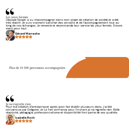
Les yeux fermés
L'équipe Swapn a su m'accompagner dans mon projet de création de société et a été
très réactif. Je suis vraiment satisfait des conseils et de l'accompagnement tout au
long de nos échanges. Je remercie et recommande leur service les yeux fermés. Encore
merci pour tout.
Gérard Marrache
Plus de 10 000 personnes accompagnées
Je ne regrette rien
Pour ma création d’entreprise et après avoir fait établir plusieurs devis, j’ai été
convaincue par Grégoire. Je lui fait confiance, pour l’instant je ne regrette rien. Belle
réactivité, pédagogie, professionnalisme et disponibilité font partie de ses qualités.
Isabelle Roch