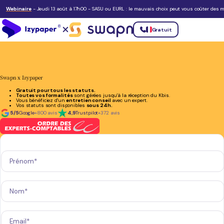
Webinaire
- Jeudi 13 août à 17h00 - SASU ou EURL : le mauvais choix peut vous coûter des mi
Gratuit
Swapn x Izypaper
Gratuit pour tous les statuts.
Toutes vos formalités
sont gérées jusqu'à la réception du Kbis.
Vous bénéficiez d'un
entretien conseil
avec un expert.
Vos statuts sont disponibles
sous 24h.
5/5
Google
+800 avis
4,9
Trustpilot
+372 avis