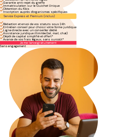
Garantie anti-rejet du greffe
Immatriculation sur le Guichet Unique
Obtention du Kbis
Inscription auprès d'organismes spécifiques
Service Express et Premium (inclus)
Rédaction et envoi de vos statuts sous 24h
Entretien conseil pour choisir votre forme juridique
Ligne directe avec un conseiller dédié
Assistance juridique illimitée (tel, mail, chat)
Dépôt de capital simplifié et offert*
Avance de vos frais légaux, sans surcoût*
Je me lance gratuitement
Sans engagement