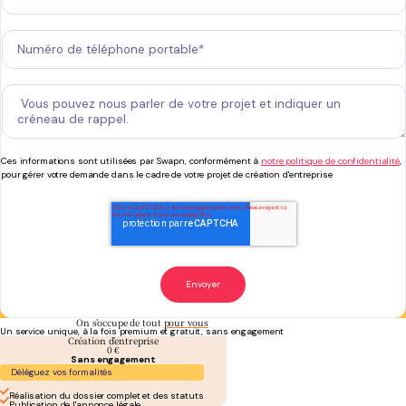
Ces informations sont utilisées par Swapn, conformément à
notre politique de confidentialité
,
pour gérer votre demande dans le cadre de votre projet de création d'entreprise
On s’occupe de tout
pour vous
Un service unique, à la fois premium et gratuit, sans engagement
Création d’entreprise
0 €
Sans engagement
Déléguez vos formalités
Réalisation du dossier complet et des statuts
Publication de l'annonce légale