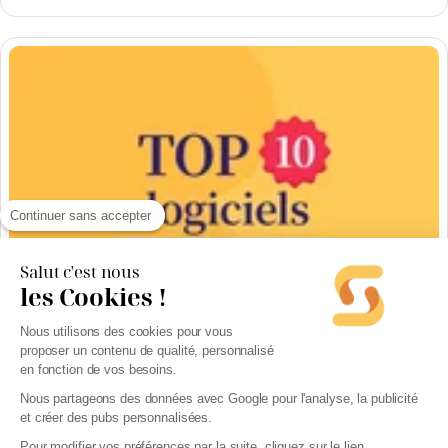
Continuer sans accepter
Salut c'est nous
les Cookies !
Nous utilisons des cookies pour vous
proposer un contenu de qualité, personnalisé
en fonction de vos besoins.
Logiciel comptable
Top 10 - Meilleurs logiciels de comptabilité en 2026
Nous partageons des données avec Google pour l'analyse, la publicité
et créer des pubs personnalisées.
Pour modifier vos préférences par la suite, cliquez sur le lien