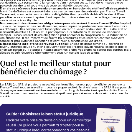
est destinée aux personnes à la recherche d'un nouveau poste, il est donc impossible de
percevoir ces droits si vous vivez de votre activité d'entrepreneur.
Dans le cas où vous êtes en micro-entreprise en fonction du chiffre d'affaires généré
:
le chiffre d'affaires est considéré dans ce cas comme une rémunération par France Travail.
Cependant, sous certaines conditions d'éligibilité, il est possible de bénéficier des ARE en
parallèle de sa micro-entreprise. Il est cependant nécessaire de contacter l'organisme pour
savoir si vous êtes éligible.
Non-respect des démarches obligatoires pour s'inscrire à France Travail (Pôle-Emploi)
:
Si vous ne respectez pas ces démarches, vous risquez de perdre temporairement vos droits
au chômage. Elles comprennent l'inscription en tant que demandeur d'emploi, la déclaration
mensuelle de votre situation, et la participation aux entretiens et actions de recherche
d'emploi. Le non-respect de ces obligations peut entraîner la suspension ou la réduction de
vos allocations. Il est important de suivre les procédures et de rester en contact avec votre
conseiller pour éviter ces sanctions et continuer à bénéficier de vos droits.
Dépassement du plafond de revenu autorisé :
En cas de dépassement du plafond de
revenu autorisé, deux situations peuvent faire face : France Travail réduira les droits que le
chômeur perçoit ou il stoppera intégralement vos droits. Vos droits ne seront pas perdus, mais
décalés et être récupérés ultérieurement sous un certain laps de temps.
Quel est le meilleur statut pour
bénéficier du chômage ?
La
SASU
(ou SAS, si plusieurs associés) est le meilleur statut pour bénéficier de ses droits
France Travail tout en travaillant pour sa propre société. En choisissant la SASU, il est possible
de ne payer
aucune cotisation sociale
tout au long de l'année, tant que les droits France
Travail couvrent les besoins personnels et qu'il n'est pas nécessaire de se rémunérer avec la
société.