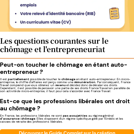
Les questions courantes sur le
chômage et l'entrepreneuriat
Peut-on toucher
le chômage en
étant auto-
entrepreneur
?
Il est
partiellement
possible de toucher le
chômage
en étant auto-entrepreneur. En
micro-
entreprise, le chiffre d'affaires est perçu comme une
rémunération
. Par conséquent, France
Travail comprend que vous obtenez un
revenu
et décidez donc de décaler vos droits.
Cependant, il est possible de percevoir une partie de ses droits
France Travail en parallèle de
son activité de micro-entreprise, il faut pour cela s'accorder avec France Travail.
Est-ce que
les
professions libérales
ont
droit
au chômage ?
En France, les professions libérales ne sont
pas assujetties
au régime général
d'assurance-chômage
. Elles disposent d'un régime spécifique géré par l'Unédic et les
caisses de retraite des professions libérales.
Découvrez le Guide Complet sur la création