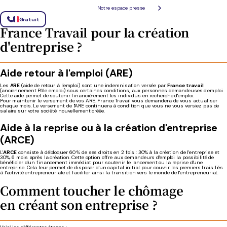
Notre espace presse
Quelles sont les différentes aides de
Gratuit
France Travail pour la création
d'entreprise ?
Aide retour à l'emploi (ARE)
Les
ARE
(aide de retour à l'emploi) sont une indemnisation versée par
France travail
(anciennement Pôle emploi) sous certaines conditions, aux personnes demandeuses d'emploi.
Cette aide permet de soutenir financièrement les individus en recherche d'emploi.
Pour maintenir le versement de vos ARE, France Travail vous demandera de vous actualiser
chaque mois. Le versement de l'ARE continuera à condition que vous ne vous versiez pas de
salaire sur votre société nouvellement créée.
Aide à la reprise ou à la création d'entreprise
(ARCE)
L'
ARCE
consiste à débloquer 60 % de ses droits en 2 fois : 30% à la création de l'entreprise et
30%, 6 mois après la création. Cette option offre aux demandeurs d'emploi la possibilité de
bénéficier d'un financement immédiat pour soutenir le lancement ou la reprise d'une
entreprise. Cela leur permet de disposer d'un capital initial pour couvrir les premiers frais liés
à l'activité entrepreneuriale et faciliter ainsi la transition vers le monde de l'entrepreneuriat.
Comment toucher
le chômage
en
créant
son entreprise ?