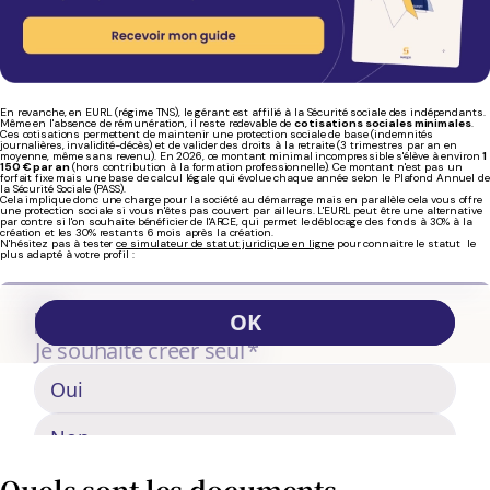
En revanche, en EURL (régime TNS), le gérant est affilié à la Sécurité sociale des indépendants.
Même en l'absence de rémunération, il reste redevable de
cotisations sociales minimales
.
Ces cotisations permettent de maintenir une protection sociale de base (indemnités
journalières, invalidité-décès) et de valider des droits à la retraite (3 trimestres par an en
moyenne, même sans revenu). En 2026, ce montant minimal incompressible s'élève à environ
1
150 € par an
(hors contribution à la formation professionnelle). Ce montant n'est pas un
forfait fixe mais une base de calcul légale qui évolue chaque année selon le Plafond Annuel de
la Sécurité Sociale (PASS).
Cela implique donc une charge pour la société au démarrage mais en parallèle cela vous offre
une protection sociale si vous n'êtes pas couvert par ailleurs. L'EURL peut être une alternative
par contre si l'on souhaite bénéficier de l'ARCE, qui permet le déblocage des fonds à 30% à la
création et les 30% restants 6 mois après la création.
N'hésitez pas à tester
ce simulateur de statut juridique en ligne
pour connaitre le statut le
plus adapté à votre profil :
Quels sont les documents