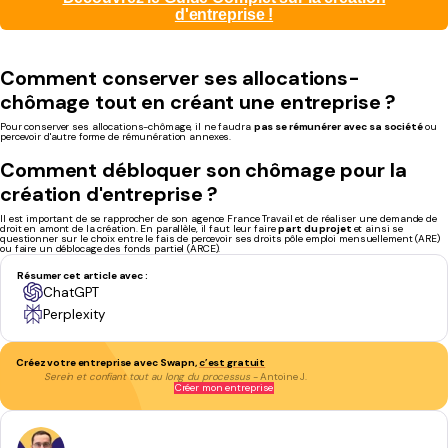
d'entreprise !
Comment conserver
ses allocations-
chômage
tout
en créant une entreprise ?
Pour conserver ses allocations-chômage, il ne faudra
pas se rémunérer avec sa société
ou
percevoir d'autre forme de rémunération annexes.
Comment débloquer
son chômage pour la
création d'entreprise ?
Il est important de se rapprocher de son agence France Travail et de réaliser une demande de
droit en amont de la création. En parallèle, il faut leur faire
part du projet
et ainsi se
questionner sur le choix entre le fais de percevoir ses droits pôle emploi mensuellement (ARE)
ou faire un déblocage des fonds partiel (ARCE).
Résumer cet article avec :
ChatGPT
Perplexity
Créez votre entreprise avec Swapn,
c’est gratuit
Serein et confiant tout au long du processus
- Antoine J.
Créer mon entreprise