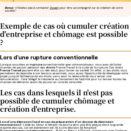
Bonus
: n'hésitez pas à contacter
Swapn
pour être accompagné sur la création de votre
société !
Exemple de cas où cumuler création
d'entreprise et chômage est possible
?
Lors d'une rupture conventionnelle
Lorsque vous êtes en
rupture
conventionnelle avec votre employeur, vous avez de fortes
chances de pouvoir percevoir des
droits
France Travail à la suite de la rupture. Ces droits
France Travail
peuvent être un réel atout pour lancer sa société. En effet, si ces droits vous
permettent de répondre à vos besoins essentiels, vous aurez l'opportunité de développer votre
projet jusqu'à l'échéance de vos droits sans avoir la nécessité de vous verser une
rémunération. Cela "allège" la trésorerie au lancement de l'activité pour lui laisser toutes les
chances de démarrer avant de pouvoir en vivre de votre côté.
Les cas dans lesquels il n'est pas
possible de cumuler chômage et
création d'entreprise.
Lors d'une démission (sauf en cas de préparation d'un dossier de démission
reconversion) :
L'aide au retour à l'emploi ne pourra donc pas être perçue dans la grande
majorité des cas, car cet événement est lié à une décision de l'employé.
Si vous percevez une rémunération
: l'Aide au Retour à l'Emploi, comme son nom l'indique,