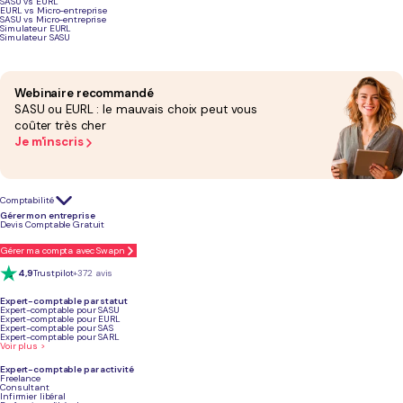
SASU vs EURL
EURL vs Micro-entreprise
SASU vs Micro-entreprise
Simulateur EURL
Simulateur SASU
Podcast sur les aides financières
Webinaire recommandé
SASU ou EURL : le mauvais choix peut vous
coûter très cher
Je m'inscris
Comptabilité
Gérer mon entreprise
Devis Comptable Gratuit
Gérer ma compta avec Swapn
4,9
Trustpilot
+372 avis
Expert-comptable par statut
Expert-comptable pour SASU
Expert-comptable pour EURL
Expert-comptable pour SAS
Expert-comptable pour SARL
Voir plus >
Expert-comptable par activité
Cumuler chômage et création
Freelance
Consultant
Infirmier libéral