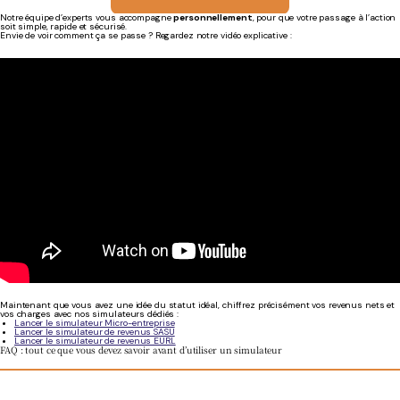
Notre équipe d’experts vous accompagne
personnellement
, pour que votre passage à l’action
soit simple, rapide et sécurisé.
Envie de voir comment ça se passe ? Regardez notre vidéo explicative :
Maintenant que vous avez une idée du statut idéal, chiffrez précisément vos revenus nets et
vos charges avec nos simulateurs dédiés :
Lancer le simulateur Micro-entreprise
Lancer le simulateur de revenus SASU
Lancer le simulateur de revenus EURL
FAQ : tout ce que vous devez savoir avant d’utiliser un simulateur