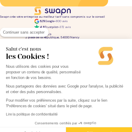
Swapn crée votre entreprise au meilleur tarif sans compromis sur le conseil
5/5
Google
+800 avis
4,9
Trustpilot
+372 avis
01 76 31 04 86
Continuer sans accepter
bonjour@swapn.fr
2 place de la République, 54000 Nancy
La news' des entrepreneurs
Offres exclusives, conseils, astuces : chaque mois dans votre boite mail
Salut c'est nous
les Cookies !
Consultez notre
notre politique de confidentialité
pour en savoir plus.
Services
Liens utiles
Nous utilisons des cookies pour vous
Création d'entreprise
Découvrez Swapn
proposer un contenu de qualité, personnalisé
Comptabilité pas cher
Avis clients
Offres de comptabilité par métier
Devenir partenaire
en fonction de vos besoins.
Offres de comptabilité par ville
Engagements éthiques
Offres de comptabilité par statut
Contact
Tarifs
L-Expert-Comptable.com
Nous partageons des données avec Google pour l'analyse, la publicité
Devis comptable gratuit
et créer des pubs personnalisées.
Simulateurs et calculateurs
Webinaires
Blog
Pour modifier vos préférences par la suite, cliquez sur le lien
'Préférences de cookies' situé dans le pied de page.
Lire la politique de confidentialité
Parrainage
Consentements certifiés par
Mentions légales
Politique de protection des données personnelles