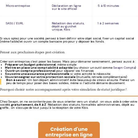
Micro-entreprise
Déclaration en ligne
5 à 10 minutes
sur le site officiel
SASU / EURL
Rédaction des statuts,
1 à 2 semaines
dépôt au guichet
unique, Kbis
Si vous optez pour une société, pensez à bien définir votre objet social, fixer un capital social
(même faible) et ouvrir un compte bancaire pro pour y déposer les fonds.
Penser aux prochaines étapes post-création
Créer son entreprise, c’est poser les bases. Mais pour démarrer sereinement, pensez aussi à :
Préparer un budget prévisionnel
, même simple
Mettre en place une comptabilité adaptée
(ou choisir un outil comme
Swapn Compta
)
Ouvrir un compte professionnel
pour séparer vos finances
Souscrire une assurance professionnelle
si votre activité le nécessite
Vous renseigner sur votre protection sociale
(mutuelle, retraite complémentaire)
Bon à savoir :
Un bon départ administratif évite beaucoup de stress ensuite. Prenez un
peu de temps pour poser des bases solides, même si l’activité démarre doucement.
Pourquoi choisir notre accompagnement après votre simulation de statut juridique ?
Chez Swapn, on ne se contente pas de vous orienter vers un statut : on vous aide à créer votre
société,
gratuitement, de A à Z
. Rédaction des statuts, formalités administratives, dépôt au
greffe… on s’occupe de tout jusqu’à la réception de votre Kbis.