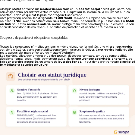
Chaque statut entraîne un
mode d’imposition
et un
statut social
spécifique. Certaines
structures vous permettent d’être imposé à l’
IR
(impôt sur le revenu) ou à l’
IS
(impôt sur les
sociétés), selon ce qui est le plus avantageux fiscalement.
Côté protection sociale, les dirigeants d’
EURL/SARL
relèvent du régime des travailleurs non
salariés
(TNS)
, avec des cotisations plus faibles mais une couverture plus basique. En
SASU
ou SAS
, vous êtes
assimilé salarié
, mieux protégé mais avec des charges plus élevées. Le bon
choix dépend donc de vos revenus, priorités de protection et volonté de réinvestir ou non.
Souplesse de gestion et obligations comptables
Toutes les structures n’impliquent pas le même niveau de formalités. Une
micro-entreprise
est simple à gérer, sans comptabilité complète ni statuts à rédiger. L’
entreprise individuelle
reste accessible, mais offre peu de marge d’évolution.
Les sociétés, elles, demandent plus de rigueur : dépôt des comptes, tenue de comptabilité,
décisions formalisées… mais permettent aussi de
structurer son activité à long terme
, de
faire entrer des associés
, ou encore de
lever des fonds
. Il faut donc arbitrer entre
simplicité
immédiate
et
souplesse future
.