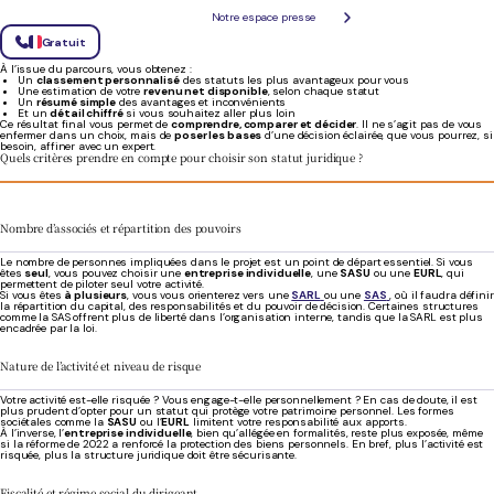
Notre espace presse
Des résultats clairs et comparables
Gratuit
À l’issue du parcours, vous obtenez :
Un
classement personnalisé
des statuts les plus avantageux pour vous
Une estimation de votre
revenu net disponible
, selon chaque statut
Un
résumé simple
des avantages et inconvénients
Et un
détail chiffré
si vous souhaitez aller plus loin
Ce résultat final vous permet de
comprendre, comparer et décider
. Il ne s’agit pas de vous
enfermer dans un choix, mais de
poser les bases
d’une décision éclairée, que vous pourrez, si
besoin, affiner avec un expert.
Quels critères prendre en compte pour choisir son statut juridique ?
Nombre d’associés et répartition des pouvoirs
Le nombre de personnes impliquées dans le projet est un point de départ essentiel. Si vous
êtes
seul
, vous pouvez choisir une
entreprise individuelle
, une
SASU
ou une
EURL
, qui
permettent de piloter seul votre activité.
Si vous êtes
à plusieurs
, vous vous orienterez vers une
SARL
ou une
SAS
, où il faudra définir
la répartition du capital, des responsabilités et du pouvoir de décision. Certaines structures
comme la SAS offrent plus de liberté dans l’organisation interne, tandis que la SARL est plus
encadrée par la loi.
Nature de l’activité et niveau de risque
Votre activité est-elle risquée ? Vous engage-t-elle personnellement ? En cas de doute, il est
plus prudent d’opter pour un statut qui protège votre patrimoine personnel. Les formes
sociétales comme la
SASU
ou l’
EURL
limitent votre responsabilité aux apports.
À l’inverse, l’
entreprise individuelle
, bien qu’allégée en formalités, reste plus exposée, même
si la réforme de 2022 a renforcé la protection des biens personnels. En bref, plus l’activité est
risquée, plus la structure juridique doit être sécurisante.
Fiscalité et régime social du dirigeant