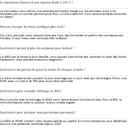
Le simulateur donne-t-il une réponse fiable à 100 % ?
Le simulateur vous donne une première estimation basée sur vos données, mais il ne
remplace pas un conseil personnalisé. Pour un choix définitif, il est recommandé de consulter
un expert.
Peut-on changer de statut juridique plus tard ?
Oui, c’est possible, mais cela entraîne des frais, des formalités et parfois des conséquences
fiscales. Il vaut mieux bien anticiper dès le départ.
Quel statut permet le plus de souplesse pour évoluer ?
La SASU est la forme la plus flexible : vous pouvez faire entrer des associés ou lever des fonds
facilement, mais elle demande plus de gestion.
Quel statut me permet de payer le moins de charges sociales ?
La micro-entreprise est souvent la plus avantageuse si vous avez peu de charges. Sinon, une
EURL avec un statut de TNS peut aussi être optimisée.
Quel statut pour cumuler chômage ou RSA ?
Pour cumuler avec le chômage, la SASU sans rémunération fonctionne bien. Pour le RSA, la
micro-entreprise reste la solution la plus simple à gérer.
Quel statut pour protéger mon patrimoine personnel ?
La SASU et l’EURL limitent votre responsabilité au capital. En micro-entreprise, vous bénéficiez
aussi d’une protection renforcée depuis 2022.