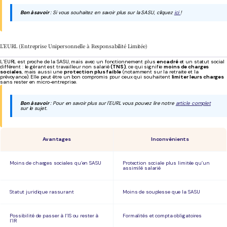
Bon à savoir
: Si vous souhaitez en savoir plus sur la SASU, cliquez
ici
!
L’EURL (Entreprise Unipersonnelle à Responsabilité Limitée)
L’EURL est proche de la SASU, mais avec un fonctionnement plus
encadré
et un statut social
différent : le gérant est travailleur non salarié
(TNS)
, ce qui signifie
moins de charges
sociales
, mais aussi une
protection plus faible
(notamment sur la retraite et la
prévoyance). Elle peut être un bon compromis pour ceux qui souhaitent
limiter leurs charges
sans rester en micro-entreprise.
Bon à savoir
: Pour en savoir plus sur l'EURL vous pouvez lire notre
article complet
sur le sujet.
Avantages
Inconvénients
Moins de charges sociales qu’en SASU
Protection sociale plus limitée qu’un
assimilé salarié
Statut juridique rassurant
Moins de souplesse que la SASU
Possibilité de passer à l’IS ou rester à
Formalités et compta obligatoires
l’IR