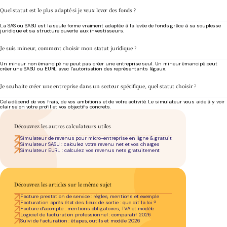
Quel statut est le plus adapté si je veux lever des fonds ?
La SAS ou SASU est la seule forme vraiment adaptée à la levée de fonds grâce à sa souplesse
juridique et sa structure ouverte aux investisseurs.
Je suis mineur, comment choisir mon statut juridique ?
Un mineur non émancipé ne peut pas créer une entreprise seul. Un mineur émancipé peut
créer une SASU ou EURL avec l’autorisation des représentants légaux.
Je souhaite créer une entreprise dans un secteur spécifique, quel statut choisir ?
Cela dépend de vos frais, de vos ambitions et de votre activité. Le simulateur vous aide à y voir
clair selon votre profil et vos objectifs concrets.
Découvrez les autres calculateurs utiles
Simulateur de revenus pour micro-entreprise en ligne & gratuit
Simulateur SASU : calculez votre revenu net et vos charges
Simulateur EURL : calculez vos revenus nets gratuitement
Découvrez les articles sur le même sujet
Facture prestation de service : règles, mentions et exemple
Facturation après état des lieux de sortie : que dit la loi ?
Facture d'acompte : mentions obligatoires, TVA et modèle
Logiciel de facturation professionnel : comparatif 2026
Suivi de facturation : étapes, outils et modèle 2026