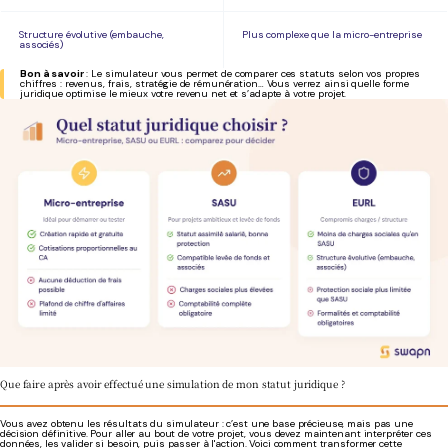
Structure évolutive (embauche,
Plus complexe que la micro-entreprise
associés)
Bon à savoir
: Le simulateur vous permet de comparer ces statuts selon vos propres
chiffres : revenus, frais, stratégie de rémunération… Vous verrez ainsi quelle forme
juridique optimise le mieux votre revenu net et s’adapte à votre projet.
Que faire après avoir effectué une simulation de mon statut juridique ?
Vous avez obtenu les résultats du simulateur : c’est une base précieuse, mais pas une
décision définitive. Pour aller au bout de votre projet, vous devez maintenant interpréter ces
données, les valider si besoin, puis passer à l'action. Voici comment transformer cette