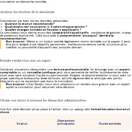
simulation en démarche concrète.
Analyser les résultats de la simulation
Commencez par bien lire les données présentées :
Quel est le statut recommandé ?
Quel revenu net vous reste-t-il selon chaque option ?
Quelles charges sociales et fiscales s’appliquent ?
Le simulateur vous donne aussi des
comparatifs qualitatifs
: souplesse de gestion, niveau
de protection, évolutivité… Cela vous aide à
comprendre le “pourquoi” derrière la
recommandation
.
Bon à savoir :
Même si un statut semble légèrement moins rentable sur le papier, il peut
être plus adapté à vos objectifs personnels : meilleure couverture santé, structure plus
crédible, ou possibilité d'accueillir des associés demain.
Prendre rendez-vous avec un expert
Certaines situations nécessitent une
lecture professionnelle
. Un échange avec un
expert-
comptable
ou un
conseiller juridique
peut vous permettre de vérifier la cohérence de votre
choix avec votre situation fiscale ou patrimoniale. Adapter la recommandation si vous avez un
projet spécifique (embauche, levée de fonds, activité réglementée) et anticiper des points
bloquants qui ne ressortent pas dans la simulation.
Bon à savoir :
Chez Swapn nous vous proposons un rendez-vous gratuit avec un expert
après la simulation, pour sécuriser votre décision.
Choisir son statut et entamer les démarches administratives
Une fois votre décision prise, place à l’action. Voici un aperçu des
formalités selon le statut
choisi
:
Démarches
Statut
principales
Durée estimée