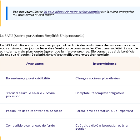
Bon à savoir :
Cliquez
ici pour découvrir notre article complet
sur la micro entreprise
qui vous aidera à vous lancer !
La SASU (Société par Actions Simplifiée Unipersonnelle)
La SASU est idéale si vous avez un
projet structuré
, des
ambitions de croissance
, ou si
vous envisagez un jour de
lever des fonds
ou de vous associer. C’est une société très souple
et moderne, mais plus lourde à gérer que la micro-entreprise. Elle permet aussi de bénéficier
du
statut d’assimilé salarié
, donc d’une
meilleure protection sociale
.
Avantages
Inconvénients
Bonne image pro et crédibilité
Charges sociales plus élevées
Statut d’assimilé salarié = bonne
Comptabilité complète obligatoire
protection
Possibilité de faire entrer des associés
Formalisme de création plus important
Compatible avec la levée de fonds
Coût plus élevé à la création et à la
gestion