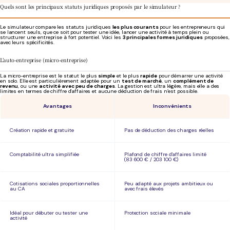
Quels sont les principaux statuts juridiques proposés par le simulateur ?
Le simulateur compare les statuts juridiques
les plus courants
pour les entrepreneurs qui
se lancent seuls, que ce soit pour tester une idée, lancer une activité à temps plein ou
structurer une entreprise à fort potentiel. Voici les
3 principales formes juridiques
proposées,
avec leurs spécificités.
L’auto-entreprise (micro-entreprise)
La micro-entreprise est le statut le plus
simple
et le plus
rapide
pour démarrer une activité
en solo. Elle est particulièrement adaptée pour un
test de marché
, un
complément de
revenu
, ou une
activité avec peu de charges
. La gestion est ultra légère, mais elle a des
limites en termes de chiffre d'affaires et aucune déduction de frais n’est possible.
Avantages
Inconvénients
Création rapide et gratuite
Pas de déduction des charges réelles
Comptabilité ultra simplifiée
Plafond de chiffre d'affaires limité
(83 600 € / 203 100 €)
Cotisations sociales proportionnelles
Peu adapté aux projets ambitieux ou
au CA
avec frais élevés
Idéal pour débuter ou tester une
Protection sociale minimale
activité