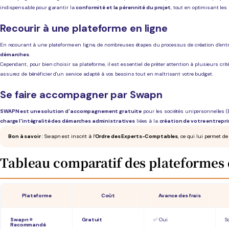
indispensable pour garantir la
conformité et la pérennité du projet
, tout en optimisant les
Recourir à une plateforme en ligne
En recourant à une plateforme en ligne, de nombreuses étapes du processus de création d’entr
démarches
.
Cependant, pour bien choisir sa plateforme, il est essentiel de prêter attention à plusieurs critè
assurez de bénéficier d'un service adapté à vos besoins tout en maîtrisant votre budget.
Se faire accompagner par Swapn
SWAPN est une solution d'accompagnement gratuite
pour les sociétés unipersonnelles (E
charge l'intégralité des démarches administratives
liées à la
création de votre entrepris
Bon à savoir
: Swapn est inscrit à l'
Ordre des Experts-Comptables
, ce qui lui permet d
Tableau comparatif des plateformes 
Plateforme
Coût
Avance des frais
Swapn ⭐
Gratuit
✅ Oui
S
Recommandé