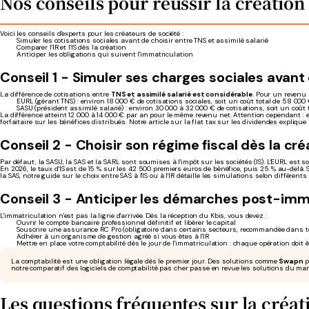
Nos conseils pour réussir la création
Voici les conseils d'experts pour les créateurs de société :
Simuler les cotisations sociales avant de choisir entre TNS et assimilé salarié
Comparer l'IR et l'IS dès la création
Anticiper les obligations qui suivent l'immatriculation
Conseil 1 - Simuler ses charges sociales avant 
La différence de cotisations entre
TNS et assimilé salarié est considérable
. Pour un revenu 
EURL (gérant TNS) : environ 18 000 € de cotisations sociales, soit un coût total de 58 000
SASU (président assimilé salarié) : environ 30 000 à 32 000 € de cotisations, soit un coût 
La différence atteint 12 000 à 14 000 € par an pour le même revenu net. Attention cependant : e
forfaitaire sur les bénéfices distribués. Notre article sur la flat tax sur les dividendes expliq
Conseil 2 - Choisir son régime fiscal dès la cré
Par défaut, la SASU, la SAS et la SARL sont soumises à l'impôt sur les sociétés (IS). L'EURL est s
En 2026, le taux d'IS est de 15 % sur les 42 500 premiers euros de bénéfice, puis 25 % au-delà. 
la SAS, notre guide sur le choix entre SAS à l'IS ou à l'IR détaille les simulations selon différent
Conseil 3 - Anticiper les démarches post-imm
L'immatriculation n'est pas la ligne d'arrivée. Dès la réception du Kbis, vous devez :
Ouvrir le compte bancaire professionnel définitif et libérer le capital
Souscrire une assurance RC Pro (obligatoire dans certains secteurs, recommandée dans t
Adhérer à un organisme de gestion agréé si vous êtes à l'IR
Mettre en place votre comptabilité dès le jour de l'immatriculation : chaque opération doit ê
La comptabilité est une obligation légale dès le premier jour. Des solutions comme
Swapn
p
notre comparatif des logiciels de comptabilité pas cher passe en revue les solutions du mar
Les questions fréquentes sur la créat