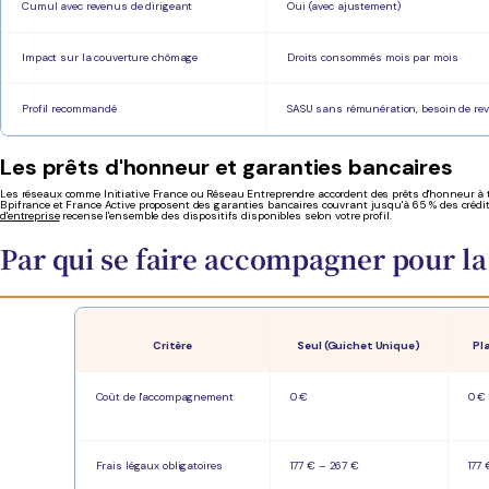
Cumul avec revenus de dirigeant
Oui (avec ajustement)
Impact sur la couverture chômage
Droits consommés mois par mois
Profil recommandé
SASU sans rémunération, besoin de rev
Les prêts d'honneur et garanties bancaires
Les réseaux comme Initiative France ou Réseau Entreprendre accordent des prêts d'honneur à taux
Bpifrance et France Active proposent des garanties bancaires couvrant jusqu'à 65 % des crédits
d'entreprise
recense l'ensemble des dispositifs disponibles selon votre profil.
Par qui se faire accompagner pour la 
Critère
Seul (Guichet Unique)
Pl
Coût de l'accompagnement
0 €
0 €
Frais légaux obligatoires
177 € – 267 €
177