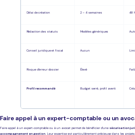
Délai de création
2 – 4 semaines
48 
Rédaction des statuts
Modèles génériques
Aut
Conseil juridique et fiscal
Aucun
Lim
Risque d'erreur dossier
Élevé
Faib
Profil recommandé
Budget serré, profil averti
Créa
Faire appel à un expert-comptable ou un avoc
Faire appel à un expert-comptable ou à un avocat permet de bénéficier d'une
sécurisation jur
accompagnement en gestion
. Leur expertise est particulièrement précieuse dans les proje