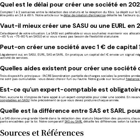
Quel est le délai pour créer une société en 20
Comptez 1 à 2 semaines entre la rédaction des statuts et la réception du Kbis. Le dépôt sur le
être prêts en 24 à 48 h. Notre article sur le
délai de création d'entreprise
détaille les facteurs q
Vaut-il mieux créer une SASU ou une EURL en 
Cela dépend de votre situation. La SASU est préférable si vous souhaitez maintenir vos alloca
~45 % vs ~75-80 % en SASU) et si vous n'avez pas besoin de flexibilité statutaire.
Peut-on créer une société avec 1 € de capital 
Légalement oui, en SASU, EURL, SAS et SARL. En pratique, un capital de 1 € envoie un signal 
activité de services.
Quelles aides existent pour créer une sociét
Trois dispositifs principaux : l'ACRE (exonération partielle de charges sociales la première année
ne sont pas cumulables : vous devez choisir l'un ou l'autre. Notre guide sur le cumul
freelance
Est-ce qu'un expert-comptable est obligatoire
Non, aucune loi n'impose de faire appel à un expert-comptable pour créer une société. En revanc
comptables en SASU
liste précisément ce que vous devez produire chaque année.
Quelle est la différence entre SAS et SARL pou
La SAS donne une grande liberté dans la rédaction des statuts (répartition des pouvoirs, clause
parts encadrées par la loi. Notre comparatif
SAS ou SARL
détaille les différences selon la taille et
Sources et Références