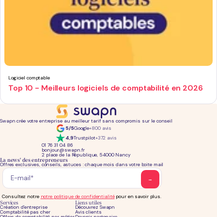
Logiciel comptable
Top 10 - Meilleurs logiciels de comptabilité en 2026
Swapn crée votre entreprise au meilleur tarif sans compromis sur le conseil
5/5
Google
+800 avis
4,9
Trustpilot
+372 avis
01 76 31 04 86
bonjour@swapn.fr
2 place de la République, 54000 Nancy
La news' des entrepreneurs
Offres exclusives, conseils, astuces : chaque mois dans votre boite mail
Consultez notre
notre politique de confidentialité
pour en savoir plus.
Services
Liens utiles
Création d'entreprise
Découvrez Swapn
Comptabilité pas cher
Avis clients
Offres de comptabilité par métier
Devenir partenaire