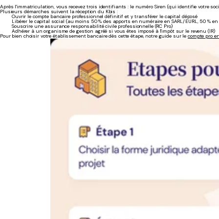
Après l'immatriculation, vous recevez trois identifiants : le numéro Siren (qui identifie votre soci
Plusieurs démarches suivent la réception du Kbis :
Ouvrir le compte bancaire professionnel définitif et y transférer le capital déposé
Libérer le capital social (au moins 50 % des apports en numéraire en SARL/EURL, 50 % en
Souscrire une assurance responsabilité civile professionnelle (RC Pro)
Adhérer à un organisme de gestion agréé si vous êtes imposé à l'impôt sur le revenu (IR)
Pour bien choisir votre établissement bancaire dès cette étape, notre guide sur le
compte pro e