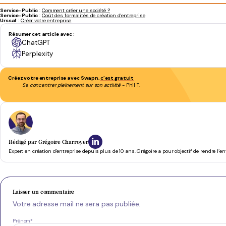
Service-Public
:
Comment créer une société ?
Service-Public
:
Coût des formalités de création d'entreprise
Urssaf
:
Créer votre entreprise
Résumer cet article avec :
ChatGPT
Perplexity
Créez votre entreprise avec Swapn,
c’est gratuit
Se concentrer pleinement sur son activité
- Phil T.
Rédigé par
Grégoire Charroyer
Expert en création d’entreprise depuis plus de 10 ans. Grégoire a pour objectif de rendre l’e
Laisser un commentaire
Votre adresse mail ne sera pas publiée.
Prénom
*