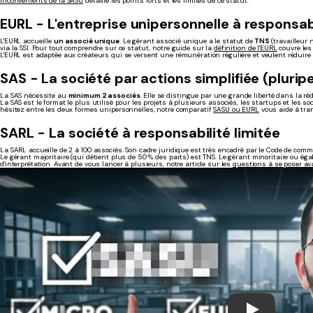
inconvénients de la SASU
détaille les points forts et les limites de ce statut.
EURL - L'entreprise unipersonnelle à responsabi
L'EURL accueille
un associé unique
. Le gérant associé unique a le statut de
TNS
(travailleur 
via la SSI. Pour tout comprendre sur ce statut, notre guide sur la
définition de l'EURL
couvre le
L'EURL est adaptée aux créateurs qui se versent une rémunération régulière et veulent réduire l
SAS - La société par actions simplifiée (plurip
La SAS nécessite au
minimum 2 associés
. Elle se distingue par une grande liberté dans la réd
La SAS est le format le plus utilisé pour les projets à plusieurs associés, les startups et les so
hésitez entre les deux formes unipersonnelles, notre comparatif
SASU ou EURL
vous aide à tran
SARL - La société à responsabilité limitée
La SARL accueille de 2 à 100 associés. Son cadre juridique est très encadré par le Code de comme
Le gérant majoritaire (qui détient plus de 50 % des parts) est TNS. Le gérant minoritaire ou ég
d'interprétation. Avant de vous lancer à plusieurs, notre article sur les
questions à se poser ava