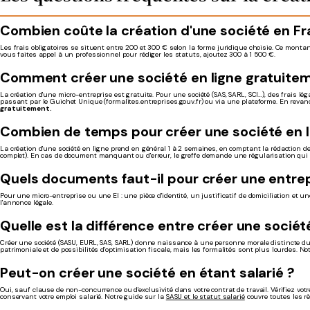
Combien coûte la création d'une société en F
Les frais obligatoires se situent entre 200 et 300 € selon la forme juridique choisie. Ce montant
vous faites appel à un professionnel pour rédiger les statuts, ajoutez 300 à 1 500 €.
Comment créer une société en ligne gratuite
La création d'une micro-entreprise est gratuite. Pour une société (SAS, SARL, SCI…), des frais lé
passant par le Guichet Unique (formalites.entreprises.gouv.fr) ou via une plateforme. En reva
gratuitement.
Combien de temps pour créer une société en l
La création d'une société en ligne prend en général 1 à 2 semaines, en comptant la rédaction des s
complet). En cas de document manquant ou d'erreur, le greffe demande une régularisation qui p
Quels documents faut-il pour créer une entrep
Pour une micro-entreprise ou une EI : une pièce d'identité, un justificatif de domiciliation et u
l'annonce légale.
Quelle est la différence entre créer une société
Créer une société (SASU, EURL, SAS, SARL) donne naissance à une personne morale distincte du cr
patrimoniale et de possibilités d'optimisation fiscale, mais les formalités sont plus lourdes. N
Peut-on créer une société en étant salarié ?
Oui, sauf clause de non-concurrence ou d'exclusivité dans votre contrat de travail. Vérifiez vo
conservant votre emploi salarié. Notre guide sur la
SASU et le statut salarié
couvre toutes les rè