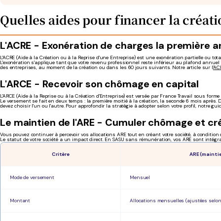
Quelles aides pour financer la créatio
L'ACRE - Exonération de charges la première 
L'ACRE (Aide à la Création ou à la Reprise d'une Entreprise) est une exonération partielle ou t
L'exonération s'applique tant que votre revenu professionnel reste inférieur au plafond annuel d
des entreprises, au moment de la création ou dans les 60 jours suivants. Notre article sur l'
AC
L'ARCE - Recevoir son chômage en capital
L'ARCE (Aide à la Reprise ou à la Création d'Entreprise) est versée par France Travail sous forme
Le versement se fait en deux temps : la première moitié à la création, la seconde 6 mois après. D
devez choisir l'un ou l'autre. Pour approfondir la stratégie à adopter selon votre profil, notre gui
Le maintien de l'ARE - Cumuler chômage et cr
Vous pouvez continuer à percevoir vos allocations ARE tout en créant votre société, à condition 
Le statut de votre société a un impact direct. En SASU sans rémunération, vos ARE sont intégral
Critère
ARE (mainti
Mode de versement
Mensuel
Montant
Allocations mensuelles (ajustées selo