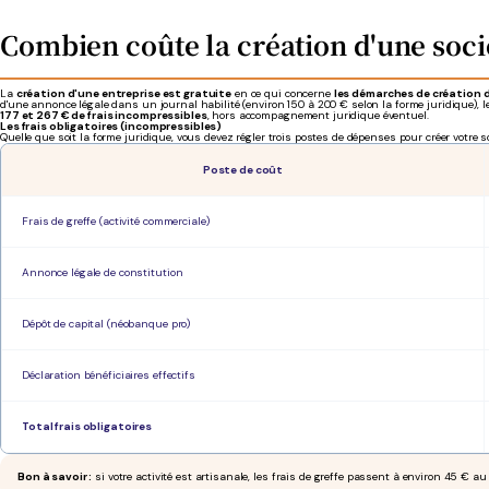
Combien coûte la création d'une soci
La
création d'une entreprise est gratuite
en ce qui concerne
les démarches de création 
d'une annonce légale dans un journal habilité (environ 150 à 200 € selon la forme juridique), le
177 et 267 € de frais incompressibles
, hors accompagnement juridique éventuel.
Les frais obligatoires (incompressibles)
Quelle que soit la forme juridique, vous devez régler trois postes de dépenses pour créer votre soc
Poste de coût
Frais de greffe (activité commerciale)
Annonce légale de constitution
Dépôt de capital (néobanque pro)
Déclaration bénéficiaires effectifs
Total frais obligatoires
Bon à savoir :
si votre activité est artisanale, les frais de greffe passent à environ 45 € au