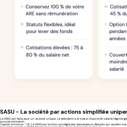
SASU - La société par actions simplifiée unipe
La SASU est faite pour un associé unique. Le président a le statut d'assimilé salarié (régime g
aucune cotisation.
Capital minimum : 1 €. La SASU est le choix privilégié des demandeurs d'emploi qui veulent maint