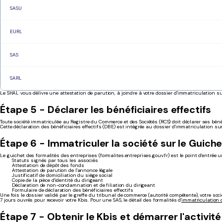
SASU
EURL
SAS
SARL
Le SHAL vous délivre une attestation de parution, à joindre à votre dossier d'immatriculation su
Étape 5 - Déclarer les bénéficiaires effectifs
Toute société immatriculée au Registre du Commerce et des Sociétés (RCS) doit déclarer ses bénéf
Cette déclaration des bénéficiaires effectifs (DBE) est intégrée au dossier d'immatriculation su
Étape 6 - Immatriculer la société sur le Guich
Le guichet des formalités des entreprises (formalites.entreprises.gouv.fr) est le point d'entrée 
Statuts signés par tous les associés
Attestation de dépôt des fonds
Attestation de parution de l'annonce légale
Justificatif de domiciliation du siège social
Copie de la pièce d'identité du dirigeant
Déclaration de non-condamnation et de filiation du dirigeant
Formulaire de déclaration des bénéficiaires effectifs
Une fois le dossier validé par le greffe du tribunal de commerce (autorité compétente), votre s
7 jours ouvrés pour recevoir votre Kbis. Pour une SAS, le détail des formalités d'
immatriculation 
Étape 7 - Obtenir le Kbis et démarrer l'activité