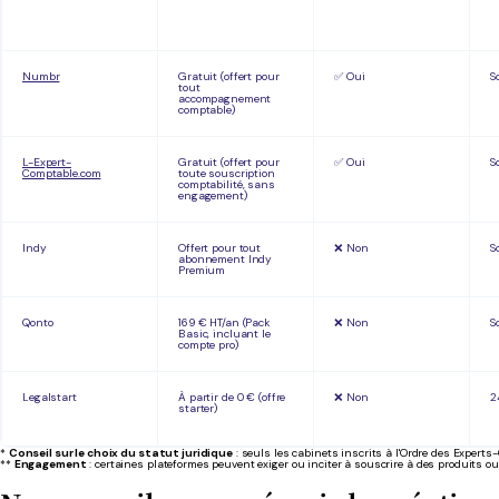
Numbr
Gratuit (offert pour
✅ Oui
S
tout
accompagnement
comptable)
L-Expert-
Gratuit (offert pour
✅ Oui
S
Comptable.com
toute souscription
comptabilité, sans
engagement)
Indy
Offert pour tout
❌ Non
S
abonnement Indy
Premium
Qonto
169 € HT/an (Pack
❌ Non
S
Basic, incluant le
compte pro)
Legalstart
À partir de 0 € (offre
❌ Non
2
starter)
*
Conseil sur le choix du statut juridique
: seuls les cabinets inscrits à l'Ordre des Expert
**
Engagement
: certaines plateformes peuvent exiger ou inciter à souscrire à des produits ou