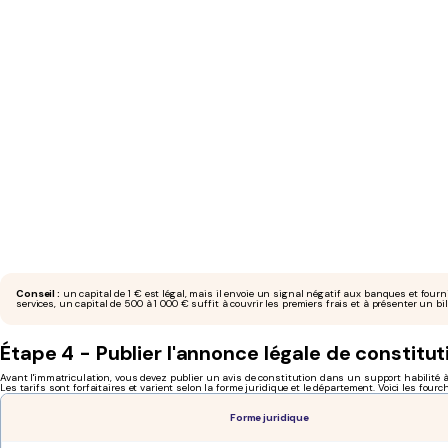
Conseil :
un capital de 1 € est légal, mais il envoie un signal négatif aux banques et fourn
services, un capital de 500 à 1 000 € suffit à couvrir les premiers frais et à présenter un bi
Étape 4 - Publier l'annonce légale de constitut
Avant l'immatriculation, vous devez publier un avis de constitution dans un support habilité à
Les tarifs sont forfaitaires et varient selon la forme juridique et le département. Voici les fourc
Forme juridique