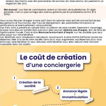
relation des clients avec des prestataires de services, les réservations, les paiements, et
la gestion des avis.
Bon à savoir
: Les frais de commissions varient en fonction de la plateforme. En règle
générale, c'est un pourcentage des revenus générés par les prestataires (entre 10 à
30%).
Vous aurez d'autres charges à votre actif dans le cadre de votre activité comme l'achat des
équipements et fournitures, des frais de déplacement, des potentielles formations et
certifications et éventuellement votre publicité.
Ces frais sont à prendre en compte dans la création de votre société. Cependant, l'avantage
lorsque vous êtes en société c'est que vous allez pouvoir
déduire ces charges
, afin de faire de
l'optimisation fiscale. C’est-à-dire
diminuer le montant d'impôt
sur les sociétés que vous
allez payer sur votre bénéfice.
Les bénéfices sont simplement calculés en soustrayant à votre chiffre d’affaires toutes tes
dépenses liées à la vie de votre société. Donc plus vous augmentez vos dépenses plus vous
diminuez votre bénéfice. Si vous réduisez votre bénéfice vous allez réduire votre montant
imposable, donc vos impôts.