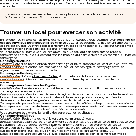
encore les banques de soutenir votre projet. Il doit contenir une analyse financière, un plan
marketing, et une stratégie de développement. Ce business plan peut être réalisé par un expert
comptable.
Si vous souhaitez préparer votre business plan, voici un article complet sur le sujet :
5 Conseils Pour Réussir Son Business Plan
Trouver un local pour exercer son activité
En fonction du type de conciergerie que vous souhaitez créer, vous pourriez avoir
besoin d'un
espace physique pour accueillir les clients
ou gérer les opérations. Trouver un emplacement
adapté est crucial. En effet il existe différents types de conciergeries qui ciblent une clientèle
différente et donc nécessite des besoins différents.
Vous trouverez ci-joint quelques exemples les plus courants de conciergerie privée ou
conciergerie particulière qui démontrent les besoins qui sont différents en fonction du type de
conciergerie :
Conciergerie AirBnb
:
Clientèle Cible
:
Les hôtes Airbnb cherchant à gérer leurs propriétés de location à court terme.
Besoins Associés
:
Gestion des réservations, accueil des voyageurs, nettoyage entre les
séjours, communication avec les invités…
Conciergerie Booking.com
:
Clientèle Cible
:
Hôtels,
chambres d'hôtes
et propriétaires de locations de vacances.
Besoins Associés
:
Gestion des réservations, visibilité en ligne, paiement des clients,
marketing…
Conciergerie en franchise les Cigales :
Clientèle Cible :
Les résidents locaux et les entreprises souhaitant offrir des services de
conciergerie à leurs employés.
Besoins Associés :
Gestion des tâches ménagères, livraison de courses, recherche de services
locaux, réservations de loisirs, gestion des déplacements professionnels, coordination
d'événements d'entreprise, gestion des services de bien-être au travail.
Cette approche permet à des entrepreneurs locaux de bénéficier de l'expertise, de la notoriété de
la marque, et du soutien du franchiseur pour développer une conciergerie prospère dans leur
région tout en répondant aux besoins variés de leur clientèle.
Vous trouverez également la famille des conciergeries publiques :
Conciergerie publique :
Clientèle Cible
:
Résidents d'une ville ou d'une communauté locale.
Besoins Associés
:
Services de renseignements et d'orientation, assistance administrative pour
les démarches auprès des services publics, informations sur les événements locaux,
réservation de services municipaux (par exemple, bibliothèques ou salles de réunion), conseils
sur les transports publics, soutien pour les demandes de logements sociaux, …
Dans le cadre de votre activité vous avez donc la possibilité de domicilier votre activité de