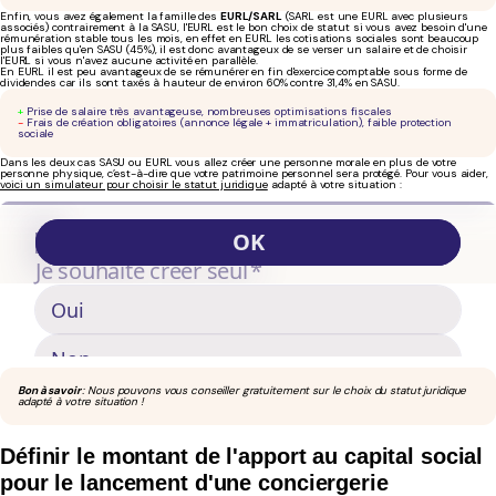
Enfin, vous avez également la famille des
EURL/SARL
(SARL est une EURL avec plusieurs
associés) contrairement à la SASU, l'EURL est le bon choix de statut si vous avez besoin d'une
rémunération stable tous les mois, en effet en EURL les cotisations sociales sont beaucoup
plus faibles qu'en SASU (45%), il est donc avantageux de se verser un salaire et de choisir
l'EURL si vous n'avez aucune activité en parallèle.
En EURL il est peu avantageux de se rémunérer en fin d'exercice comptable sous forme de
dividendes car ils sont taxés à hauteur de environ 60% contre 31,4% en SASU.
+
Prise de salaire très avantageuse, nombreuses optimisations fiscales
-
Frais de création obligatoires (annonce légale + immatriculation), faible protection
sociale
Dans les deux cas SASU ou EURL vous allez créer une personne morale en plus de votre
personne physique, c’est-à-dire que votre patrimoine personnel sera protégé. Pour vous aider,
voici un simulateur pour choisir le statut juridique
adapté à votre situation :
Bon à savoir
: Nous pouvons vous conseiller gratuitement sur le choix du statut juridique
adapté à votre situation !
Définir le montant de l'apport au capital social
pour le lancement d'une conciergerie