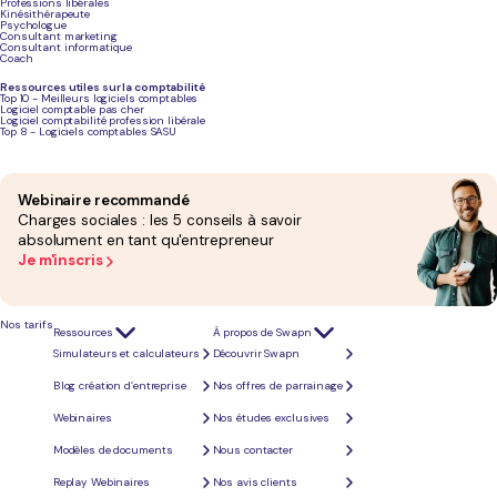
gestion des courses, etc.
Professions libérales
Les entreprises
: Les conciergeries d'entreprise sont conçues pour aider les employés à gérer
Kinésithérapeute
leur vie professionnelle et personnelle de manière plus efficace. Elles offrent des services tels
Psychologue
que la réservation de voyages d'affaires, la gestion des tâches administratives, etc.
Consultant marketing
Le tourisme
: Les conciergeries touristiques s'adressent aux voyageurs et aux touristes. Elles
Consultant informatique
proposent des services de réservation d'hébergement, de visites guidées, etc.
Coach
Comment créer une conciergerie ?
Ressources utiles sur la comptabilité
Top 10 - Meilleurs logiciels comptables
Logiciel comptable pas cher
Les étapes
Logiciel comptabilité profession libérale
Top 8 - Logiciels comptables SASU
Webinaire recommandé
Charges sociales : les 5 conseils à savoir
absolument en tant qu'entrepreneur
Je m'inscris
Nos tarifs
Play
Ressources
À propos de Swapn
Simulateurs et calculateurs
Découvrir Swapn
Blog création d’entreprise
Nos offres de parrainage
Webinaires
Nos études exclusives
Modèles de documents
Nous contacter
Replay Webinaires
Nos avis clients