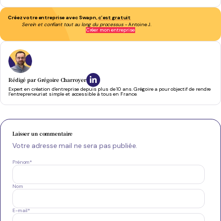
Créez votre entreprise avec Swapn,
c’est gratuit
Serein et confiant tout au long du processus
C'est un vrai gain de temps et de sérénité
- Minh Thanh N.
- Antoine J.
Créer mon entreprise
Rédigé par
Grégoire Charroyer
Expert en création d’entreprise depuis plus de 10 ans. Grégoire a pour objectif de rendre
l’entrepreneuriat simple et accessible à tous en France.
Laisser un commentaire
Votre adresse mail ne sera pas publiée.
Prénom
*
Nom
E-mail
*