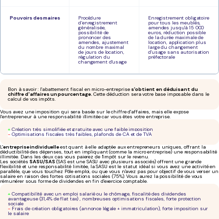
Pouvoirs des maires
Procédure
Enregistrement obligatoire
d’enregistrement
pour tous les meublés,
généralisée,
amendes jusqu'à 15 000
possibilité de
euros, réduction possible
prononcer des
de la durée maximale de
amendes, ajustement
location, application plus
du nombre maximal
large du changement
de jours de location,
d'usage sans autorisation
régulation du
préfectorale
changement d'usage
Bon à savoir : l'abattement fiscal en micro-entreprise
s'obtient en déduisant du
chiffre d'affaires un pourcentage.
Cette déduction sera votre base imposable dans le
calcul de vos impôts.
Vous avez une imposition qui sera basée sur le chiffre d'affaires, mais elle expose
l'entrepreneur à une responsabilité illimitée car vous êtes votre entreprise.
+
Création très simplifiée et gratuite avec une faible imposition
-
Optimisations fiscales très faibles, plafonds de CA et de TVA
L'
entreprise individuelle
est quant à elle adaptée aux entrepreneurs uniques, offrant la
déductibilité des dépenses, tout en impliquant (comme la micro entreprise) une responsabilité
illimitée. Dans les deux cas vous paierez de l'impôt sur le revenu.
Les sociétés
SASU/SAS
(SAS est une SASU avec plusieurs associés) offrent une grande
flexibilité et une responsabilité limitée, la SASU est le statut idéal si vous avez une activité en
parallèle, que vous touchez Pôle emploi, ou que vous n'avez pas pour objectif de vous verser un
salaire en raison des fortes cotisations sociales (75%). Vous aurez la possibilité de vous
rémunérer sous forme de dividendes en fin d'exercice comptable.
+
Compatibilité avec un emploi salarié ou le chômage, fiscalité des dividendes
avantageuse (31,4% de flat tax) , nombreuses optimisations fiscales, forte protection
sociale
-
Frais de création obligatoires (annonce légale + immatriculation), forte imposition sur
le salaire