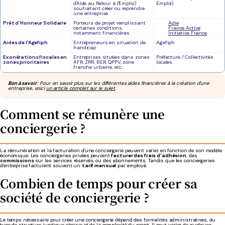
d'Aide au Retour à l'Emploi)
Emploi)
souhaitant créer ou reprendre
une entreprise
Prêt d'Honneur Solidaire
Porteurs de projet remplissant
Adie
certaines conditions,
France Active
notamment financières
Initiative France
Aides de l'Agefiph
Entrepreneurs en situation de
Agefiph
handicap
Exonérations fiscales en
Entreprises situées dans zones
Préfecture / Collectivités
zones prioritaires
AFR, ZRR, BER, QPPV, zone
locales
franche urbaine, etc.
Bon à savoir
: Pour en savoir plus sur les différentes aides financières à la création d'une
entreprise, voici
un article complet sur le sujet
.
Comment se rémunère une
conciergerie ?
La rémunération et la facturation d'une conciergerie peuvent varier en fonction de son modèle
économique. Les conciergeries privées peuvent
facturer des frais d'adhésion
, des
commissions
sur les services réservés, ou des abonnements.
Tandis que les conciergeries
d'entreprise facturent souvent un
tarif mensuel
par employé.
Combien de temps pour créer sa
société de conciergerie ?
Le temps nécessaire pour créer une conciergerie dépend des formalités administratives, du
type de structure juridique choisie et de la complexité du projet. Il peut varier de quelques