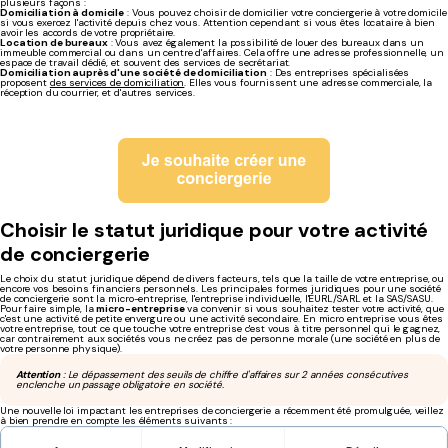
plusieurs façons :
Domiciliation à domicile
: Vous pouvez choisir de domicilier votre conciergerie à votre domicile
si vous exercez l'activité depuis chez vous. Attention cependant si vous êtes locataire à bien
avoir les accords de votre propriétaire.
Location de bureaux
: Vous avez également la possibilité de louer des bureaux dans un
immeuble commercial ou dans un centre d'affaires. Cela offre une adresse professionnelle, un
espace de travail dédié, et souvent des services de secrétariat.
Domiciliation auprès d'une société de domiciliation
: Des entreprises spécialisées
proposent
des services de domiciliation
. Elles vous fournissent une adresse commerciale, la
réception du courrier, et d'autres services.
Choisir le statut juridique pour votre activité
de conciergerie
Le choix du statut juridique dépend de divers facteurs, tels que la taille de votre entreprise, ou
encore vos besoins financiers personnels. Les principales formes juridiques pour une société
de conciergerie sont la micro-entreprise, l'entreprise individuelle, l'EURL/SARL et la SAS/SASU.
Pour faire simple, la
micro-entreprise
va convenir si vous souhaitez tester votre activité, que
c'est une activité de petite envergure ou une activité secondaire. En micro entreprise vous êtes
votre entreprise, tout ce que touche votre entreprise c'est vous à titre personnel qui le gagnez,
car contrairement aux sociétés vous ne créez pas de personne morale (une société en plus de
votre personne physique).
Attention
: Le dépassement des seuils de chiffre d'affaires sur 2 années consécutives
enclenche un passage obligatoire en société.
Une nouvelle loi impactant les entreprises de conciergerie a récemment été promulguée, veillez
à bien prendre en compte les éléments suivants :