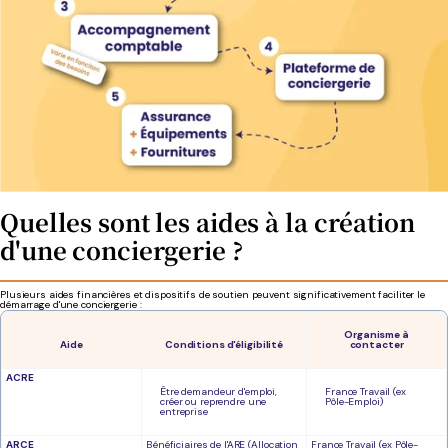
Quelles sont les aides à la création
d'une conciergerie ?
Plusieurs aides financières et dispositifs de soutien peuvent significativement faciliter le
démarrage d'une conciergerie :
Organisme à
Aide
Conditions d'éligibilité
contacter
ACRE
Être demandeur d'emploi,
France Travail (ex
créer ou reprendre une
Pôle-Emploi)
entreprise
ARCE
Bénéficiaires de l'ARE (Allocation
France Travail (ex Pôle-