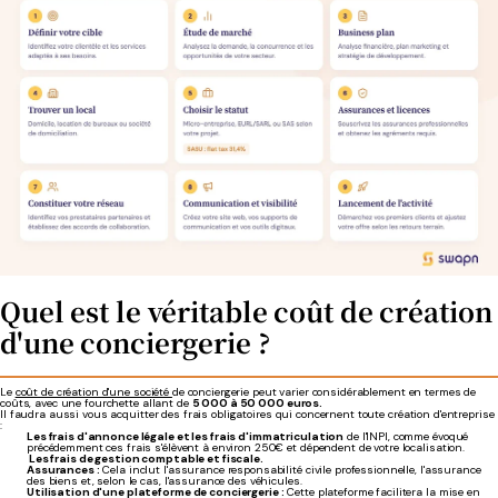
Quel est le véritable coût de création
d'une conciergerie ?
Le
coût de création d'une société
de conciergerie
peut varier considérablement en termes de
coûts, avec une fourchette allant de
5 000 à 50 000 euros.
Il faudra aussi vous acquitter des frais obligatoires qui concernent toute création d'entreprise
:
Les frais d'annonce légale et les frais d'immatriculation
de l'INPI, comme évoqué
précédemment ces frais s'élèvent à environ 250€ et dépendent de votre localisation.
Les frais de gestion comptable et fiscale.
Assurances :
Cela inclut l'assurance responsabilité civile professionnelle, l'assurance
des biens et, selon le cas, l'assurance des véhicules.
Utilisation d'une plateforme de conciergerie :
Cette plateforme facilitera la mise en