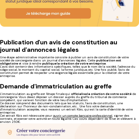
Publication d'un avis de constitution au
journal d'annonces légales
Une étape administrative importante consiste à publier un avis de constitution de votre
société de conciergerie dans un journal d'annonces légales. Cette
publication est
obligatoire
et vise à rendre
publique la création de votre entreprise
.
L'avis doit contenir des informations spécifiques, telles que le nom de la société, l'adresse du
siège social, le montant du capital social, la forme juridique, etc. Une fois publié, l'avis de
constitution permet de respecter une exigence légale essentielle pour la création de votre
entreprise.
Demande d'immatriculation au greffe
L'immatriculation au greffe est l'étape finale qui
officialise la création de votre société
de
conciergerie. Vous devez déposer un dossier auprès du greffe du tribunal de commerce
compétent, qui varie en fonction de votre lieu d'implantation.
Ce dossier comprend des documents tels que les statuts, l'avis de constitution, une
déclaration sur l'honneur de non-condamnation, etc... Une fois votre demande
d'immatriculation acceptée, vous recevrez un extrait Kbis, qui est la carte d'identité de votre
entreprise.
Cet extrait Kbis est nécessaire pour
ouvrir un compte bancaire professionnel
, signer des
contrats, et exercer votre activité en toute légalité. Ces coûts dépendent de l'Etat et s'élèvent à
environ 250€.