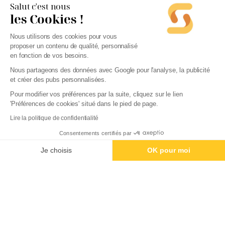
Salut c'est nous
les Cookies !
Logiciel comptable
Nous utilisons des cookies pour vous
Top 10 - Meilleurs logiciels de comptabilité en 2026
proposer un contenu de qualité, personnalisé
en fonction de vos besoins.
Nous partageons des données avec Google pour l'analyse, la publicité
et créer des pubs personnalisées.
Swapn crée votre entreprise au meilleur tarif sans compromis sur le conseil
5/5
Google
+800 avis
Pour modifier vos préférences par la suite, cliquez sur le lien
4,9
Trustpilot
+372 avis
'Préférences de cookies' situé dans le pied de page.
01 76 31 04 86
bonjour@swapn.fr
2 place de la République, 54000 Nancy
Lire la politique de confidentialité
La news' des entrepreneurs
Offres exclusives, conseils, astuces : chaque mois dans votre boite mail
Consentements certifiés par
Créer mon entreprise - 0€
Je choisis
OK pour moi
Consultez notre
notre politique de confidentialité
pour en savoir plus.
Services
Liens utiles
Plateforme de Gestion du Consentement : Personnalisez vos Options
Axeptio consent
Création d'entreprise
Découvrez Swapn
Notre plateforme vous permet d'adapter et de gérer vos paramètres de confidentialité, en garantiss
Comptabilité pas cher
Avis clients
Offres de comptabilité par métier
Devenir partenaire
Offres de comptabilité par ville
Engagements éthiques
Offres de comptabilité par statut
Contact
Tarifs
L-Expert-Comptable.com
Devis comptable gratuit
Simulateurs et calculateurs
Webinaires
Blog