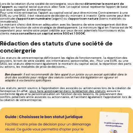
Lors de la création d'une société de conciergerie, vous devrez
déterminer le montant de
l'apport
au capital social que vous allez faire. Le capital social représente l'apport de base
que vous apportez à votre entreprise.
Pour une micro-entreprise, l'apport au capital social peut être minime. Contrairement à une
EURL ou une SASU, il est nécessaire de décider du montant à investir. Cette somme peut être
constituée d'
apports en numéraire
(argent) ou d'
apports en nature
(biens matériels ou
immatériels).
Le montant choisi doit être en adéquation avec les besoins de votre conciergerie et doit être
réfléchi en fonction de votre stratégie de développement. Le minimum légal en France est de 1€
cependant pour rendre votre projet crédible aux yeux de vos potentiels fournisseurs et/ou
clients
nous conseillons un capital entre 500 et 1 000€.
Rédaction des statuts d'une société de
conciergerie
Les statuts de votre entreprise définissent les règles de fonctionnement, la répartition des
pouvoirs, le nom de votre société, vos informations personnelles, etc... Pour une EURL ou une
SASU, les statuts déterminent également le montant du capital social, la répartition des parts
ou actions, les modalités de prise de décisions,…
Bon à savoir
: Il est recommandé de faire appel à un juriste ou un avocat spécialisé dans le
droit des sociétés pour rédiger des statuts conformes à la législation en vigueur et
adaptés à vos besoins spécifiques
Les statuts seront soumis à l'approbation des associés ou actionnaires lors de la création de
l'entreprise. En effet,
vous faire accompagner dans la rédaction des statuts
assure la
conformité légale et la personnalisation en fonction de vos besoins. Ils préviennent des
conflits potentiels entre associés ou actionnaires, et facilitent également l'approbation lors de
la création de votre entreprise.