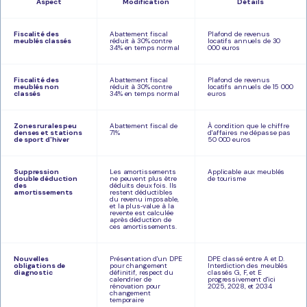
Aspect
Modification
Détails
Fiscalité des
Abattement fiscal
Plafond de revenus
meublés classés
réduit à 30% contre
locatifs annuels de 30
34% en temps normal
000 euros
Fiscalité des
Abattement fiscal
Plafond de revenus
meublés non
réduit à 30% contre
locatifs annuels de 15 000
classés
34% en temps normal
euros
Zones rurales peu
Abattement fiscal de
À condition que le chiffre
denses et stations
71%
d'affaires ne dépasse pas
de sport d'hiver
50 000 euros
Suppression
Les amortissements
Applicable aux meublés
double déduction
ne peuvent plus être
de tourisme
des
déduits deux fois. Ils
amortissements
restent déductibles
du revenu imposable,
et la plus‑value à la
revente est calculée
après déduction de
ces amortissements.
Nouvelles
Présentation d'un DPE
DPE classé entre A et D.
obligations de
pour changement
Interdiction des meublés
diagnostic
définitif, respect du
classés G, F, et E
calendrier de
progressivement d'ici
rénovation pour
2025, 2028, et 2034
changement
temporaire