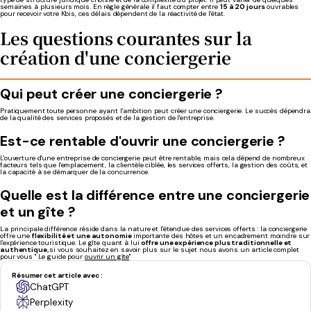
semaines à plusieurs mois. En règle générale il faut compter entre
15 à 20 jours
ouvrables
pour recevoir votre Kbis, ces délais dépendent de la réactivité de l'état.
Les questions courantes sur la
création d'une conciergerie
Qui peut créer une conciergerie ?
Pratiquement toute personne ayant l'ambition peut créer une conciergerie. Le succès dépendra
de la qualité des services proposés et de la gestion de l'entreprise.
Est-ce rentable d'ouvrir une conciergerie ?
L'ouverture d'une entreprise de conciergerie peut être rentable, mais cela dépend de nombreux
facteurs tels que l'emplacement, la clientèle ciblée, les services offerts, la gestion des coûts, et
la capacité à se démarquer de la concurrence.
Quelle est la différence entre une conciergerie
et un gîte ?
La principale différence réside dans la nature et l'étendue des services offerts : la conciergerie
offre
une
flexibilité et une autonomie
importante des hôtes et un encadrement moindre sur
l'expérience touristique.
Le gîte quant à lui
offre
une expérience plus traditionnelle et
authentique,
s
i vous souhaitez en savoir plus sur le sujet nous avons un article complet
pour vous " Le guide pour
ouvrir un gîte
"
Résumer cet article avec :
ChatGPT
Perplexity