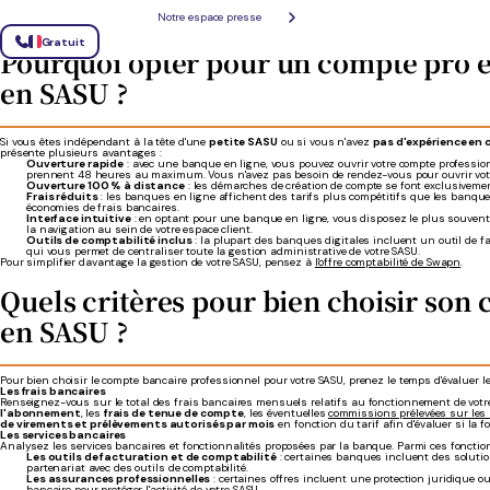
petites entreprises
une petite structure comme une SASU.
payez u
Notre espace presse
Gratuit
Pourquoi opter pour un compte pro e
en SASU ?
Si vous êtes indépendant à la tête d'une
petite SASU
ou si vous n'avez
pas d'expérience en 
présente plusieurs avantages :
Ouverture rapide
: avec une banque en ligne, vous pouvez ouvrir votre compte profess
prennent 48 heures au maximum. Vous n'avez pas besoin de rendez-vous pour ouvrir votr
Ouverture 100 % à distance
: les démarches de création de compte se font exclusiveme
Frais réduits
: les banques en ligne affichent des tarifs plus compétitifs que les banque
économies de frais bancaires.
Interface intuitive
: en optant pour une banque en ligne, vous disposez le plus souvent 
la navigation au sein de votre espace client.
Outils de comptabilité inclus
: la plupart des banques digitales incluent un outil de fac
qui vous permet de centraliser toute la gestion administrative de votre SASU.
Pour simplifier davantage la gestion de votre SASU, pensez à
l'offre comptabilité de Swapn
.
Quels critères pour bien choisir son
en SASU ?
Pour bien choisir le compte bancaire professionnel pour votre SASU, prenez le temps d'évaluer l
Les frais bancaires
Renseignez-vous sur le total des frais bancaires mensuels relatifs au fonctionnement de votr
l'abonnement
, les
frais de tenue de compte
, les éventuelles
commissions prélevées sur le
de virements et prélèvements autorisés par mois
en fonction du tarif afin d'évaluer si la 
Les services bancaires
Analysez les services bancaires et fonctionnalités proposées par la banque. Parmi ces fonction
Les outils de facturation et de comptabilité
: certaines banques incluent des solutio
partenariat avec des outils de comptabilité.
Les assurances professionnelles
: certaines offres incluent une protection juridique
bancaire pour protéger l'activité de votre SASU.