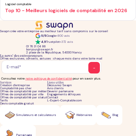
Logiciel comptable
Top 10 - Meilleurs logiciels de comptabilité en 2026
Swapn crée votre entreprise au meilleur tarif sans compromis sur le conseil
5/5
Google
+800 avis
4,9
Trustpilot
+372 avis
01 76 31 04 86
bonjour@swapn.fr
2 place de la République, 54000 Nancy
La news' des entrepreneurs
Offres exclusives, conseils, astuces : chaque mois dans votre boite mail
Consultez notre
notre politique de confidentialité
pour en savoir plus.
Services
Liens utiles
Création d'entreprise
Découvrez Swapn
Comptabilité pas cher
Avis clients
Offres de comptabilité par métier
Devenir partenaire
Offres de comptabilité par ville
Engagements éthiques
Offres de comptabilité par statut
Contact
Tarifs
L-Expert-Comptable.com
Devis comptable gratuit
Simulateurs et calculateurs
Webinaires
Blog
Parrainage