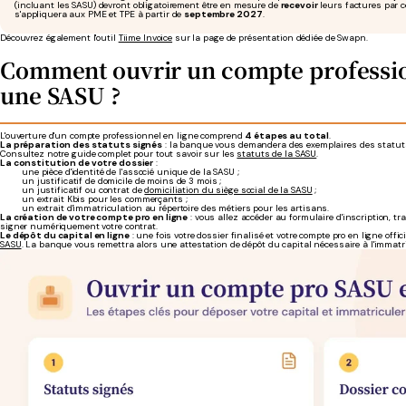
(incluant les SASU) devront obligatoirement être en mesure de
recevoir
leurs factures par ce
s'appliquera aux PME et TPE à partir de
septembre 2027
.
Découvrez également l'outil
Tiime Invoice
sur la page de présentation dédiée de Swapn.
Comment ouvrir un compte professio
une SASU ?
L'ouverture d'un compte professionnel en ligne comprend
4 étapes au total
.
La préparation des statuts signés
: la banque vous demandera des exemplaires des statuts
Consultez notre guide complet pour tout savoir sur les
statuts de la SASU
.
La constitution de votre dossier
:
une pièce d'identité de l'associé unique de la SASU ;
un justificatif de domicile de moins de 3 mois ;
un justificatif ou contrat de
domiciliation du siège social de la SASU
;
un extrait Kbis pour les commerçants ;
un extrait d'immatriculation au répertoire des métiers pour les artisans.
La création de votre compte pro en ligne
: vous allez accéder au formulaire d'inscription, tr
signer numériquement votre contrat.
Le dépôt du capital en ligne
: une fois votre dossier finalisé et votre compte pro en ligne offi
SASU
. La banque vous remettra alors une attestation de dépôt du capital nécessaire à l'immatri