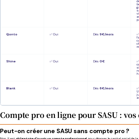
d
b
g
s
v
a
p
Qonto
✅ Oui
Dès
9 €/mois
✅
f
c
c
m
Shine
✅ Oui
Dès
0 €
✅
c
s
n
h
Blank
✅ Oui
Dès
6 €/mois
✅
U
j
a
Compte pro en ligne pour SASU : vos
Peut-on créer une SASU sans compte pro ?
Non. Il est
obligatoire d'ouvrir un compte professionnel
pour déposer le capital social de l