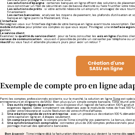
Les solutions d'épargne
: certaines banques en ligne offrent des solutions de placeme
vous constituer un filet de sécurité en cas de baisse d'activité ou faire fructifier votre tréso
Les solutions de prêts
: si votre activité nécessite un emprunt, envisagez de vous tour
financement.
Les cartes bancaires
: analysez les moyens de paiement, les plafonds d'utilisation et v
banque en ligne parmi la Mastercard, Visa…
L'interface
Renseignez-vous sur l'interface digitale de votre banque en ligne avant toute souscription. 
mobile intuitive
pour piloter vos comptes où que vous soyez. Privilégiez une
interface ergo
gestion.
Le service client
Examinez la
qualité du service client
: pour ce faire, consultez les
avis en ligne
d'autres clie
canaux de communication
: vous est-il possible de joindre un conseiller par téléphone ou u
réactif
ou vous faut-il attendre plusieurs jours pour avoir un retour ?
Exemple de compte pro en ligne adap
Parmi les comptes professionnels existants sur le marché, la solution en ligne
Tiime
est spéci
entrepreneurs et dirigeants de SASU. Bien plus qu'un simple compte bancaire, Tiime réunit prè
Des outils intégrés de gestion
: vous disposez d'un logiciel de facturation 100 % gratu
exigences légales. Gérez simplement vos dépenses avec le module de notes de frais 100 % c
piloter votre trésorerie et suivre l'évolution de votre chiffre d'affaires.
Une création rapide de votre entreprise
: avec un processus de création 100 % dématéria
votre capital en ligne en 4 étapes seulement.
Un compte pro intégré
: le compte pro de Tiime simplifie vos paiements. Le bonus, c'est q
Une synchronisation comptable
: connectez plus de 200 comptes professionnels pour ce
pointage manuel des opérations bancaires.
Bon à savoir
: Tiime intègre déjà la facturation électronique, qui devient la norme dès
sept