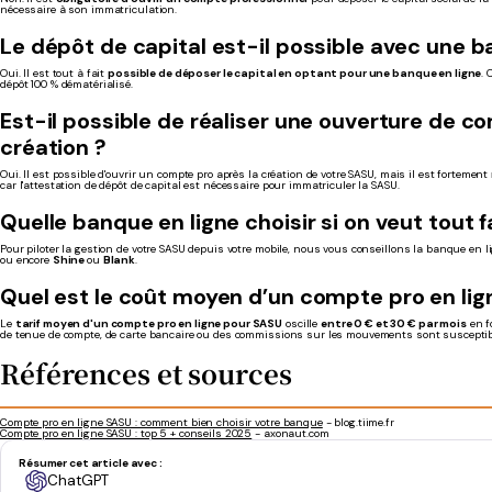
nécessaire à son immatriculation.
Le dépôt de capital est-il possible avec une b
Oui. Il est tout à fait
possible de déposer le capital en optant pour une banque en ligne
. 
dépôt 100 % dématérialisé.
Est-il possible de réaliser une ouverture de co
création ?
Oui. Il est possible d'ouvrir un compte pro après la création de votre SASU, mais il est fortement
car l'attestation de dépôt de capital est nécessaire pour immatriculer la SASU.
Quelle banque en ligne choisir si on veut tout 
Pour piloter la gestion de votre SASU depuis votre mobile, nous vous conseillons la banque en 
ou encore
Shine
ou
Blank
.
Quel est le coût moyen d’un compte pro en lig
Le
tarif moyen d'un compte pro en ligne pour SASU
oscille
entre 0 € et 30 € par mois
en f
de tenue de compte, de carte bancaire ou des commissions sur les mouvements sont susceptible
Références et sources
Compte pro en ligne SASU : comment bien choisir votre banque
- blog.tiime.fr
Compte pro en ligne SASU : top 5 + conseils 2025
- axonaut.com
Résumer cet article avec :
ChatGPT