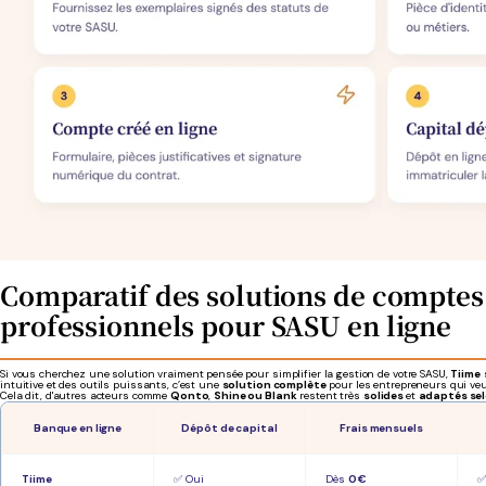
Comparatif des solutions de comptes
professionnels pour SASU en ligne
Si vous cherchez une solution vraiment pensée pour simplifier la gestion de votre SASU,
Tiime
s
intuitive et des outils puissants, c’est une
solution complète
pour les entrepreneurs qui veul
Cela dit, d'autres acteurs comme
Qonto
,
Shine ou Blank
restent très
solides
et
adaptés sel
Banque en ligne
Dépôt de capital
Frais mensuels
Tiime
✅ Oui
Dès
0 €
✅