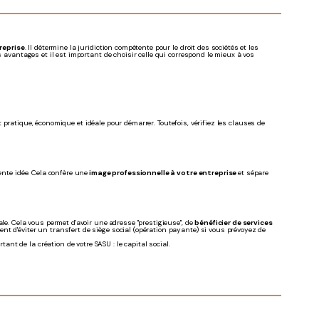
treprise
. Il détermine la juridiction compétente pour le droit des sociétés et les
s avantages et il est important de choisir celle qui correspond le mieux à vos
t pratique, économique et idéale pour démarrer. Toutefois, vérifiez les clauses de
ente idée. Cela confère une
image professionnelle à votre entreprise
et sépare
ale. Cela vous permet d'avoir une
adresse "prestigieuse", de
bénéficier de services
nt d'éviter un transfert de siège social (opération payante) si vous prévoyez de
t de la création de votre SASU : le capital social.