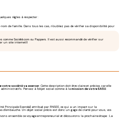
uelques règles à respecter :
nom de famille. Dans tous les cas, n'oubliez pas de vérifier sa disponibilité pour
ites comme Société.com ou Pappers. Il est aussi recommandé de vérifier sur
r un site internetIl
ue votre société va exercer
. Cette description doit être claire et précise, car elle
 administratifs. Pensez à l'objet social comme à la
mission de votre SASU
.
ité Principale Exercée) attribué par l'INSEE, ce qui a un impact sur la
as d'embauche. Un objet social précis est donc un gage de clarté pour vous, vos
suivons ensemble ce voyage entrepreneurial et découvrons la prochaine étape : La