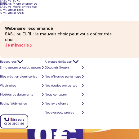
SASU vs EURL
EURL vs Micro-entreprise
SASU vs Micro-entreprise
Simulateur EURL
Simulateur SASU
Webinaire recommandé
SASU ou EURL : le mauvais choix peut vous coûter très
cher
Je m'inscris
Ressources
À propos de Swapn
Simulateurs et calculateurs
Découvrir Swapn
Blog création d’entreprise
Nos offres de parrainage
Webinaires
Nos études exclusives
Modèles de documents
Nous contacter
Replay Webinaires
Nos avis clients
Notre espace presse
Gratuit
01 76 31 04 86