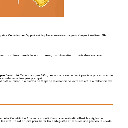
rise. Cette forme d'apport est la plus courante et la plus simple à réaliser. Elle
nt, un bien immobilier ou un brevet). Ils nécessitent une évaluation pour
par l'associé
. Cependant, en SASU, ces apports ne peuvent pas être pris en compte
r et cela reste très peu pratiqué.
prêt à franchir la prochaine étape de la création de votre société : La rédaction des
mme la "Constitution" de votre société. Ces documents détaillent les règles de
er les statuts est crucial pour éviter les ambiguïtés et assurer une gestion fluide de