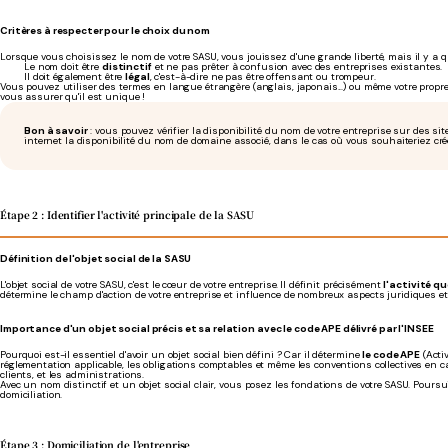
Critères à respecter pour le choix du nom
Lorsque vous choisissez le nom de votre SASU, vous jouissez d'une grande liberté, mais il y a q
Le nom doit être
distinctif
et ne pas prêter à confusion avec des entreprises existantes.
ll doit également être
légal
, c'est-à-dire ne pas être offensant ou trompeur.
Vous pouvez utiliser des termes en langue étrangère (anglais, japonais...) ou même votre propre 
vous assurer qu'il est unique !
Bon à savoir
: vous pouvez vérifier la disponibilité du nom de votre entreprise sur des s
internet la disponibilité du nom de domaine associé, dans le cas où vous souhaiteriez crée
Étape 2 : Identifier l'activité principale de la SASU
Définition de l'objet social de la SASU
L'objet social de votre SASU, c'est le
cœur de votre entreprise.
Il définit précisément
l'activité q
détermine le champ d'action de votre entreprise et influence de nombreux aspects juridiques et
Importance d'un objet social précis et sa relation avec le code APE délivré par l'INSEE
Pourquoi est-il essentiel d'avoir un objet social bien défini ? Car il détermine
le code APE
(Activ
réglementation applicable, les obligations comptables et même les conventions collectives en c
clients, et les administrations.
Avec un nom distinctif et un objet social clair, vous posez les fondations de votre SASU. Pour
domiciliation.
Étape 3 : Domiciliation de l'entreprise