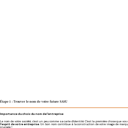
Étape 1 : Trouver le nom de votre future SASU
Importance du choix du nom de l'entreprise
Le nom de votre société, c'est un peu comme sa carte d'identité. C'est la première chose que vos c
l'esprit de votre entreprise
. Un bon nom contribue à la construction de votre image de marque 
cruciale !