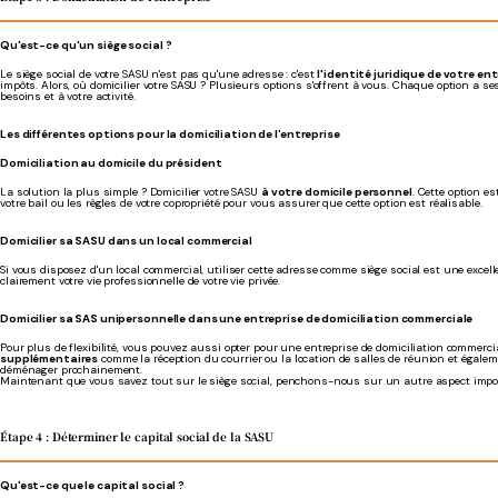
Qu'est-ce qu'un siège social ?
Le siège social de votre SASU n'est pas qu'une adresse : c'est
l'identité juridique de votre en
impôts. Alors, où domicilier votre SASU ? Plusieurs options s'offrent à vous. Chaque option a se
besoins et à votre activité.
Les différentes options pour la domiciliation de l'entreprise
Domiciliation au domicile du président
La solution la plus simple ? Domicilier votre SASU
à votre domicile personnel
. Cette option es
votre bail ou les règles de votre copropriété pour vous assurer que cette option est réalisable.
Domicilier sa SASU dans un local commercial
Si vous disposez d'un local commercial, utiliser cette adresse comme siège social est une excell
clairement votre vie professionnelle de votre vie privée.
Domicilier sa SAS unipersonnelle dans une entreprise de domiciliation commerciale
Pour plus de flexibilité, vous pouvez aussi opter pour une entreprise de domiciliation commerci
supplémentaires
comme la réception du courrier ou la location de salles de réunion et égaleme
déménager prochainement.
Maintenant que vous savez tout sur le siège social, penchons-nous sur un autre aspect importan
Étape 4 : Déterminer le capital social de la SASU
Qu'est-ce que le capital social ?