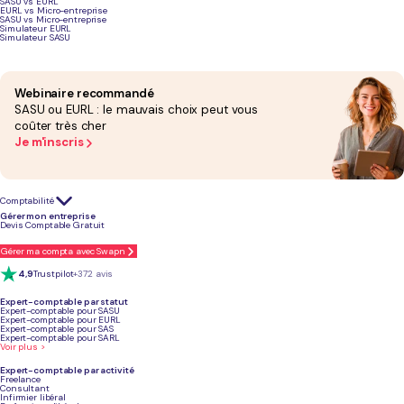
SASU vs EURL
EURL vs Micro-entreprise
SASU vs Micro-entreprise
Simulateur EURL
Simulateur SASU
Podcast sur les différents statuts juridiques
Webinaire recommandé
SASU ou EURL : le mauvais choix peut vous
coûter très cher
Je m'inscris
Comptabilité
Gérer mon entreprise
Devis Comptable Gratuit
Gérer ma compta avec Swapn
4,9
Trustpilot
+372 avis
Expert-comptable par statut
Expert-comptable pour SASU
Expert-comptable pour EURL
Expert-comptable pour SAS
Expert-comptable pour SARL
Voir plus >
Expert-comptable par activité
Freelance
Consultant
Infirmier libéral