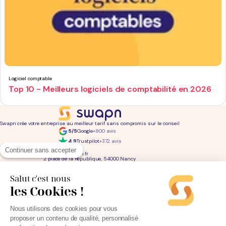
Logiciel comptable
Top 10 - Meilleurs logiciels de comptabilité en 2026
Swapn crée votre entreprise au meilleur tarif sans compromis sur le conseil
5/5
Google
+800 avis
4,9
Trustpilot
+372 avis
01 76 31 04 86
Continuer sans accepter
bonjour@swapn.fr
2 place de la République, 54000 Nancy
La news' des entrepreneurs
Offres exclusives, conseils, astuces : chaque mois dans votre boite mail
Salut c'est nous
les Cookies !
Consultez notre
notre politique de confidentialité
pour en savoir plus.
Services
Liens utiles
Nous utilisons des cookies pour vous
Création d'entreprise
Découvrez Swapn
proposer un contenu de qualité, personnalisé
Comptabilité pas cher
Avis clients
Offres de comptabilité par métier
Devenir partenaire