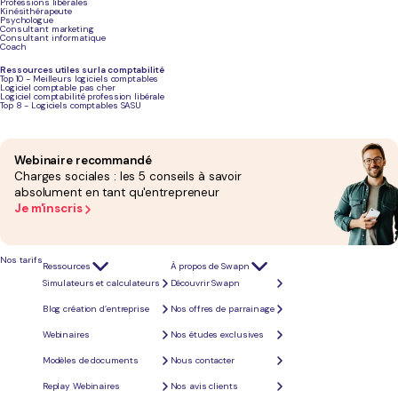
Professions libérales
Play
Kinésithérapeute
Psychologue
Consultant marketing
Consultant informatique
Coach
Ressources utiles sur la comptabilité
Top 10 - Meilleurs logiciels comptables
Logiciel comptable pas cher
Logiciel comptabilité profession libérale
Top 8 - Logiciels comptables SASU
Webinaire recommandé
Charges sociales : les 5 conseils à savoir
absolument en tant qu'entrepreneur
Je m'inscris
Nos tarifs
Ressources
À propos de Swapn
Simulateurs et calculateurs
Découvrir Swapn
Blog création d’entreprise
Nos offres de parrainage
Webinaires
Nos études exclusives
Modèles de documents
Nous contacter
Qu'est-ce qu'un auto-entrepreneur ?
Replay Webinaires
Nos avis clients