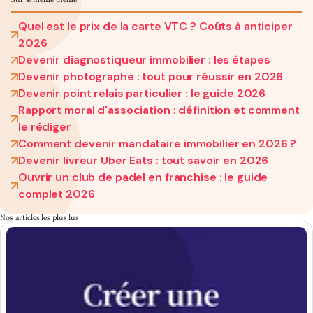
Quel est le prix de la carte VTC ? Coûts à anticiper
2026
Devenir diagnostiqueur immobilier : les étapes
Devenir photographe : tout pour réussir en 2026
Devenir point relais particulier : le guide 2026
Rapport moral d'association : définition et comment
le rédiger
Comment devenir mandataire immobilier en 2026 ?
Devenir livreur Uber Eats : tout savoir en 2026
Ouvrir un club de padel en franchise : le guide
complet 2026
Nos articles
les plus lus