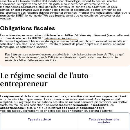
essentielle. Le livre de recettes doit mentionner chronologiquement toutes les recettes
encaissées. Le registre des achats, obligatoire pour certaines activités (vente de
marchandises, fournitures, etc.), doit recenser tous les achats liés à l'activité. De plus,
l'
émission de factures
avec mentions obligatoires et spécifiques à l'auto-entreprise est
indispensable. Les factures doivent comporter certaines informations obligatoires, telles que le
numéro de
SIRET
, le régime de
TVA applicable
, ainsi que les détails de l'acheteur et du
vendeur.
Obligations fiscales
Les auto-entrepreneurs doivent
déclarer
leur chiffre d'affaires régulièrement (mensuellement
ou trimestriellement) à l'URSSAF,
même si celui-ci est nul
.
Ils peuvent également bénéficier du régime
micro-fiscal
, simplifiant le calcul des impôts et
cotisations sociales. Le versement libératoire permet de payer l'impôt sur le revenu en même
temps que les cotisations sociales.
Bon à savoir
: Les auto-entrepreneurs bénéficient de la franchise en base de TVA, ce qui
signifie qu'ils ne facturent pas la TVA à leurs clients tant qu'ils restent en dessous des
seuils de chiffre d'affaires annuels fixés.
Le régime social de l'auto-
entrepreneur
Le
régime social
de l'auto-entrepreneur est conçu pour être simple et avantageux, facilitant
ainsi l'accès à l'entrepreneuriat. Les auto-entrepreneurs bénéficient d'un
régime social
simplifié
, qui regroupe les cotisations sociales en un seul paiement proportionnel au chiffre
d'affaires réalisé. Ces cotisations couvrent l'
assurance maladie
, la
maternité
, les
allocations familiales
, ainsi que la
retraite de base
et
complémentaire
.
Voici un tableau regroupant les charges sociales en fonction du secteur d'activité :
Type d'activité
Taux de cotisations
sociales