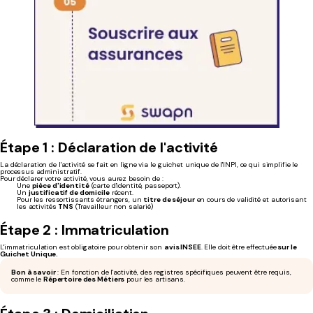
Étape 1 : Déclaration de l'activité
La déclaration de l'activité se fait en ligne via le guichet unique de l'INPI, ce qui simplifie le
processus administratif.
Pour déclarer votre activité, vous aurez besoin de :
Une
pièce d'identité
(carte d'identité, passeport).
Un
justificatif de domicile
récent.
Pour les ressortissants étrangers, un
titre de séjour
en cours de validité et autorisant
les activités
TNS
(Travailleur non salarié)
Étape 2 : Immatriculation
L'immatriculation est obligatoire pour obtenir son
avis INSEE
. Elle doit être effectuée
sur le
Guichet Unique.
Bon à savoir
: En fonction de l'activité, des registres spécifiques peuvent être requis,
comme le
Répertoire des Métiers
pour les artisans.