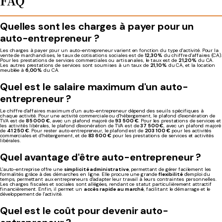
FAQ
Quelles sont les charges à payer pour un
auto-entrepreneur ?
Les charges à payer pour un auto-entrepreneur varient en fonction du type d'activité. Pour la
vente de marchandises, le taux de cotisations sociales est de
12,30%
du chiffre d'affaires (CA).
Pour les prestations de services commerciales ou artisanales, le taux est de
21,20%
du CA.
Les autres prestations de services sont soumises à un taux de
21,10%
du CA, et la location
meublée à
6,00%
du CA.
Quel est le salaire maximum d'un auto-
entrepreneur ?
Le chiffre d'affaires maximum d'un auto-entrepreneur dépend des seuils spécifiques à
chaque activité. Pour une activité commerciale ou d'hébergement, le plafond d'exonération de
TVA est de
85 000 €
, avec un plafond majoré de
93 500 €
. Pour les prestations de services et
les activités libérales, le plafond d'exonération de TVA est de
37 500 €
, avec un plafond majoré
de
41 250 €
. Pour rester auto-entrepreneur, le plafond est de
203 100 €
pour les activités
commerciales et d'hébergement, et de
83 600 €
pour les prestations de services et activités
libérales.
Quel avantage d'être auto-entrepreneur ?
L'auto-entreprise offre une
simplicité administrative
, permettant de gérer facilement les
formalités grâce à des démarches en ligne. Elle procure une grande
flexibilité
d'emploi du
temps, permettant aux entrepreneurs d'adapter leur travail à leurs contraintes personnelles.
Les charges fiscales et sociales sont allégées, rendant ce statut particulièrement attractif
financièrement. Enfin, il permet un
accès rapide au marché
, facilitant le démarrage et le
développement de l'activité.
Quel est le coût pour devenir auto-