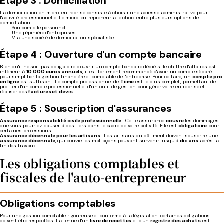
Étape 3 : Domiciliation
La domiciliation en micro-entreprise consiste à choisir une adresse administrative pour
l'activité professionnelle. Le micro-entrepreneur a le choix entre plusieurs options de
domiciliation :
Son domicile personnel
Une pépinière d'entreprises
Via une société de domiciliation spécialisée
Étape 4 : Ouverture d'un compte bancaire
Bien qu'il ne soit pas obligatoire d'ouvrir un compte bancaire dédié si le chiffre d'affaires est
inférieur à
10 000 euros annuels
, il est fortement recommandé d'avoir un compte séparé
pour simplifier la gestion financière et comptable de l'entreprise. Pour ce faire, un
compte pro
en ligne
est suffisant. Le compte professionnel de
Tiime
est le plus complet, permettant de
profiter d'un compte professionnel et d'un outil de gestion pour gérer votre entreprise et
réaliser des
factures et devis
.
Étape 5 : Souscription d'assurances
Assurance responsabilité civile professionnelle
: Cette assurance
couvre
les dommages
que vous pourriez causer à des tiers dans le cadre de votre activité. Elle est
obligatoire
pour
certaines professions.
Assurance décennale pour les artisans
: Les artisans du bâtiment doivent souscrire une
assurance décennale
, qui couvre les malfaçons pouvant survenir jusqu'à
dix ans
après la
fin des travaux.
Les obligations comptables et
fiscales de l'auto-entrepreneur
Obligations comptables
Pour une gestion comptable rigoureuse et conforme à la législation, certaines obligations
doivent être respectées. La tenue d'un
livre de recettes
et d'un
registre des achats
est