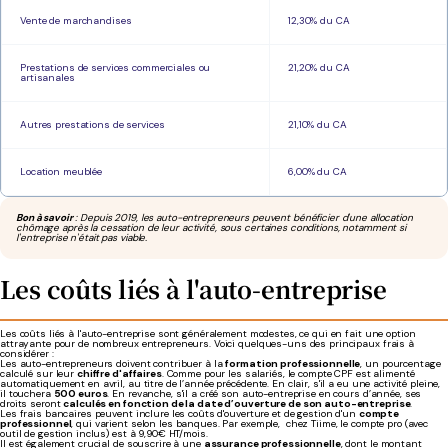
Vente de marchandises
12,30% du CA
Prestations de services commerciales ou
21,20% du CA
artisanales
Autres prestations de services
21,10% du CA
Location meublée
6,00% du CA
Bon à savoir
: Depuis 2019, les auto-entrepreneurs peuvent bénéficier d'une allocation
chômage après la cessation de leur activité, sous certaines conditions, notamment si
l'entreprise n'était pas viable.
Les coûts liés à l'auto-entreprise
Les coûts liés à l'auto-entreprise sont généralement modestes, ce qui en fait une option
attrayante pour de nombreux entrepreneurs. Voici quelques-uns des principaux frais à
considérer :
Les auto-entrepreneurs doivent contribuer à la
formation professionnelle
, un pourcentage
calculé sur leur
chiffre d'affaires
. Comme pour les salariés, le compte CPF est alimenté
automatiquement en avril, au titre de l’année précédente. En clair, s'il a eu une activité pleine,
il touchera
500 euros
. En revanche, s'il a créé son auto-entreprise en cours d’année, ses
droits seront
calculés en fonction de la date d’ouverture de son auto-entreprise
.
Les frais bancaires peuvent inclure les coûts d'ouverture et de gestion d'un
compte
professionnel
, qui varient selon les banques. Par exemple, chez Tiime, le compte pro (avec
outil de gestion inclus) est à 9,90€ HT/mois.
Il est également crucial de souscrire à une
assurance professionnelle
, dont le montant