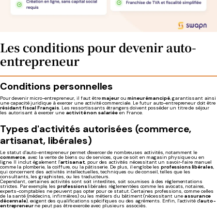
Les conditions pour devenir auto-
entrepreneur
Conditions personnelles
Pour devenir micro-entrepreneur, il faut être
majeur
ou
mineur émancipé
, garantissant ainsi
une capacité juridique à exercer une activité commerciale. Le futur auto-entrepreneur doit être
résidant fiscal Français
. Les ressortissants étrangers doivent posséder un titre de séjour
les autorisant à exercer une
activité non salariée
en France.
Types d'activités autorisées (commerce,
artisanat, libérales)
Le statut d'auto-entrepreneur permet d'exercer de nombreuses activités, notamment le
commerce
, avec la vente de biens ou de services, que ce soit en magasin physique ou en
ligne. Il inclut également l'
artisanat
, pour des activités nécessitant un savoir-faire manuel
comme la plomberie, la coiffure, ou la pâtisserie. De plus, il englobe les
professions libérales
,
qui concernent des activités intellectuelles, techniques ou de conseil, telles que les
consultants, les graphistes, ou les traducteurs.
Cependant, certaines activités sont soit interdites, soit soumises à des réglementations
strictes. Par exemple, les
professions
libérales réglementées comme les avocats, notaires,
experts-comptables ne peuvent pas opter pour ce statut. Certaines professions, comme celles
de la santé (médecins, infirmières) ou les métiers du bâtiment (nécessitant une
assurance
décennale
), exigent des qualifications spécifiques ou des agréments. Enfin, l'activité d'
auto-
entrepreneur
ne peut pas être exercée avec plusieurs associés.