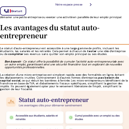
Notre espace presse
Un auto-entrepreneur est un entrepreneur individuel bénéficiant d'un régime simplifié pour la
Gratuit
création et la gestion de son activité professionnelle. Ce statut offre des
avantages
significatifs et des démarches simplifiées, notamment pour les personnes souhaitant
démarrer une petite entreprise ou exercer une activité en parallèle de leur emploi principal.
Les avantages du statut auto-
entrepreneur
Le statut d'auto-entrepreneur est accessible à une large gamme de profils, incluant les
étudiants, les salariés et les retraités. Cela permet à chacun de
tester
une idée d'entreprise
ou de
compléter
ses revenus sans quitter son emploi principal ou ses études.
Bon à savoir
: Ce statut offre la possibilité de cumuler l'activité auto-entrepreneuriale avec
un autre emploi, garantissant ainsi une sécurité financière tout en explorant de nouvelles
opportunités professionnelles.
La création d'une micro-entreprise est simple et rapide, avec des formalités en ligne, évitant
les déplacements inutiles. Contrairement à d'autres formes d'entreprise,
pas besoin de
capital social,
ce qui réduit les barrières à l'entrée. Les micro-entrepreneurs bénéficient de la
franchise en base de TVA, et d'abattements fiscaux spécifiques, simplifiant la gestion des
impôts. Ils peuvent également opter pour le versement libératoire de l'impôt, simplifiant la
gestion de leur fiscalité.