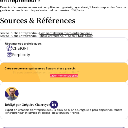
entrepreneur ?
Devenir micro-entrepreneur est complètement gratuit, cependant, il faut compter des frais de
gestion comme le compte professionnel pour environ 15€/mois.
Sources & Références
Service Public Entreprendre -
Comment devenir micro-entrepreneur ?
Service Public Entreprendre -
Micro-entrepreneur : ce qu'il faut savoir
Résumer cet article avec :
ChatGPT
Perplexity
Créez votre entreprise avec Swapn,
c’est gratuit
Se concentrer pleinement sur son activité
- Phil T.
Créer mon entreprise
Rédigé par
Grégoire Charroyer
Expert en création d’entreprise depuis plus de 10 ans. Grégoire a pour objectif de rendre
l’entrepreneuriat simple et accessible à tous en France.