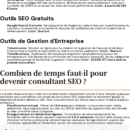
l'étude de la stratégie SEO des concurrents. SEObserver est particulièrement utile pour
surveiller les SERPs et analyser les sites de haute performance.
Coût : à partir de 149
€/mois
.
Outils SEO Gratuits
Google Search Console
: Service gratuit de Google qui aide à mesurer la performance du
site dans la recherche, à surveiller et résoudre les problèmes de crawl, et à optimiser le
référencement.
Coût : Gratuit
.
Outils de Gestion d'Entreprise
Tiime Invoice
: Solution en ligne pour la création et la gestion de factures et de devis.
Tiime Invoice simplifie la facturation et aide à suivre les paiements.
Coût : Gratuit
Tiime Business
: Application de compte pro et gestion comptable conçue pour les
entrepreneurs. Elle permet de synchroniser les transactions bancaires, de les catégoriser
automatiquemnet et de faciliter la gestion financière.
Coût : 14,90€ HT / mois avec le
premier mois offert.
Combien de temps faut-il pour
devenir consultant SEO ?
La durée nécessaire pour créer son entreprise est relativement courte il faut compter quelques
semaines pour concrétiser son projet de consultant SEO, cependant le lancement global va
dépendre de divers éléments clés. Voici une estimation du temps requis pour chaque étape du
processus :
Planification initiale
: Prévoir de
1 à 3 mois
pour élaborer un business plan solide,
déterminer votre spécialisation au sein du SEO et identifier les opportunités de clientèle
et créer une offre claire à proposer.
Enregistrement et démarches légales
: L'inscription de votre entreprise et les
formalités administratives peuvent prendre de
2 à 4 semaines
. Durant cette phase, vous
choisirez la forme juridique de votre entreprise, réaliserez l'enregistrement auprès des
instances appropriées et obtiendrez toutes les licences et autorisations nécessaires.