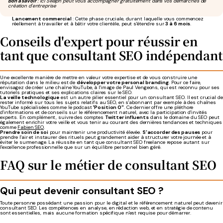
Bon à savoir
: ici Swapn peut vous accompagner gratuitement dans vos démarches de
création d'entreprise
Lancement commercial
: Cette phase cruciale, durant laquelle vous commencez
réellement à travailler et à bâtir votre clientèle, peut s'étendre sur
3 à 6 mois
.
Conseils d'expert pour réussir en
tant que consultant SEO indépendant
Une excellente manière de mettre en valeur votre expertise et de vous construire une
réputation dans le milieu est de
développer votre personal branding
. Pour ce faire,
envisagez de créer une chaîne YouTube, à l'image de Paul Vengeons, qui est reconnu pour ses
tutoriels pratiques et ses explications claires sur le SEO.
La veille technologique
est un autre pilier essentiel pour un consultant SEO. Il est crucial de
rester informé sur tous les sujets relatifs au SEO, en s'abonnant par exemple à des chaînes
YouTube spécialisées comme le podcast "
Position 0"
. Ce dernier offre une pléthore
d'informations et de conseils sur le référencement naturel, avec la participation d'invités
experts. En complément, suivre des comptes
Twitter influents
dans le domaine du SEO peut
également enrichir votre veille et vous tenir au courant des dernières tendances et techniques
comme
Fabien SEO
.
Prendre soin de soi
pour maintenir une productivité élevée.
S'accorder des pauses
pour
prendre l'air et instaurer des rituels peut grandement aider à structurer votre journée et à
éviter le surmenage. La réussite en tant que consultant SEO freelance repose autant sur
l'excellence professionnelle que sur un équilibre personnel bien géré.
FAQ sur le métier de consultant SEO
Qui peut devenir consultant SEO ?
Toute personne possédant une passion pour le digital et le référencement naturel peut devenir
consultant SEO. Les compétences en analyse, en rédaction web, et en stratégie de contenu
sont essentielles, mais aucune formation spécifique n'est requise pour démarrer.