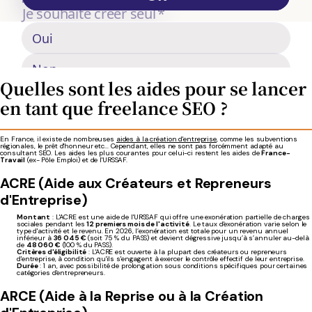
Quelles sont les aides pour se lancer
en tant que freelance SEO ?
En France, il existe de nombreuses
aides à la création d'entreprise
, comme les subventions
régionales, le prêt d'honneur etc... Cependant, elles ne sont pas forcémment adapté au
consultant SEO. Les aides les plus courantes pour celui-ci restent les aides de
France-
Travail
(ex- Pôle Emploi) et de l'URSSAF.
ACRE (Aide aux Créateurs et Repreneurs
d'Entreprise)
Montant
: L'ACRE est une aide de l'URSSAF qui offre une exonération partielle de charges
sociales pendant les
12 premiers mois de l'activité
. Le taux d'exonération varie selon le
type d'activité et le revenu. En 2026, l’exonération est totale pour un revenu annuel
inférieur à
36 045 €
(soit 75 % du PASS) et devient dégressive jusqu’à s’annuler au-delà
de
48 060 €
(100 % du PASS).
Critères d'éligibilité
: L'ACRE est ouverte à la plupart des créateurs ou repreneurs
d'entreprise, à condition qu'ils s'engagent à exercer le contrôle effectif de leur entreprise.
Durée
: 1 an, avec possibilité de prolongation sous conditions spécifiques pour certaines
catégories d'entrepreneurs.
ARCE (Aide à la Reprise ou à la Création