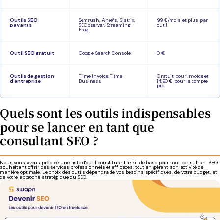
Outils SEO
Semrush, Ahrefs, Sistrix,
99 €/mois et plus par
payants
SEObserver, Screaming
outil
Frog
Outil SEO gratuit
Google Search Console
0 €
Outils de gestion
Tiime Invoice, Tiime
Gratuit pour Invoice et
d'entreprise
Business
14,90 € pour le compte
pro
Quels sont les outils indispensables
pour se lancer en tant que
consultant SEO ?
Nous vous avons préparé une liste d'outil constituant le kit de base pour tout consultant SEO
souhaitant offrir des services professionnels et efficaces, tout en gérant son activité de
manière optimale. Le choix des outils dépendra de vos besoins spécifiques, de votre budget, et
de votre approche stratégique du SEO.