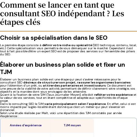
Comment se lancer en tant que
consultant SEO indépendant ? Les
étapes clés
Choisir sa spécialisation dans le SEO
La première étape consiste à
définir votre niche ou spécialité
(SEO technique, contenu, local,
etc.). Cette spécialisation vous permettra de vous démarquer sur le marché. Cependant il est
tout à fait possible d'être un expert SEO est de proposer des services sur l'ensemble des piliers
du SEO.
Élaborer un business plan solide et fixer un
TJM
Élaborer un business plan solide est une étape qui peut s'avérer nécessaire pour le
consultant SEO
désireux de structurer son projet,
rassurer les organismes bancaires
pour l’obtention d’un prêt, ou
attirer des partenaires et investisseurs
. Ce document est
une preuve de la viabilité de votre activité, permettant de définir clairement votre stratégie, vos
objectifs et la manière dont vous envisagez de les atteindre.
Quant à la fixation de votre TJM (Taux Journalier Moyen), elle doit
refléter votre expérience
et
la valeur de vos services, tout en étant compétitive et adaptée aux spécificités de chaque
projet.
Dans le consulting SEO le TJM
varie principalement selon l’expérience
. En effet, celui ci est
moins impacté par la géo-localité étant donné que c'est un métier qui peut s'exercer en
distanciel.
Selon une étude réalisée par Malt, voici une répartition des TJM constatés par année
d'expérience :
Années d'expérience
TJM moyen