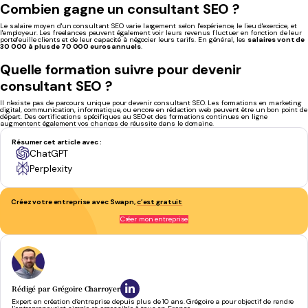
Combien gagne un consultant SEO ?
Le salaire moyen d'un consultant SEO varie largement selon l'expérience, le lieu d'exercice, et
l'employeur. Les freelances peuvent également voir leurs revenus fluctuer en fonction de leur
portefeuille clients et de leur capacité à négocier leurs tarifs. En général, les
salaires vont de
30 000 à plus de 70 000 euros annuels
.
Quelle formation suivre pour devenir
consultant SEO ?
Il n'existe pas de parcours unique pour devenir consultant SEO. Les formations en marketing
digital, communication, informatique, ou encore en rédaction web peuvent être un bon point de
départ. Des certifications spécifiques au SEO et des formations continues en ligne
augmentent également vos chances de réussite dans le domaine.
Résumer cet article avec :
ChatGPT
Perplexity
Créez votre entreprise avec Swapn,
c’est gratuit
Serein et confiant tout au long du processus
- Antoine J.
Créer mon entreprise
Rédigé par
Grégoire Charroyer
Expert en création d’entreprise depuis plus de 10 ans. Grégoire a pour objectif de rendre