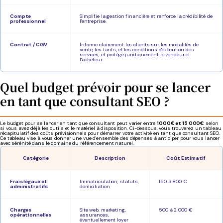
Compte
Simplifie la gestion financière et renforce la crédibilité de
professionnel
l'entreprise.
Contrat / CGV
Informe clairement les clients sur les modalités de
vente, les tarifs, et les conditions d'exécution des
services, et protège juridiquement le vendeur et
l'acheteur.
Quel budget prévoir pour se lancer
en tant que consultant SEO ?
Le budget pour se lancer en tant que consultant peut varier entre
1000€ et 15 000€
selon
si vous avez déjà les outils et le matériel à disposition. Ci-dessous, vous trouverez un tableau
récapitulatif des coûts prévisionnels pour démarrer votre activité en tant que consultant SEO.
Ce tableau vise à vous donner une vue d'ensemble des dépenses à anticiper pour vous lancer
avec sérénité dans le domaine du référencement naturel.
Catégorie
Description
Coût Estimatif
Frais légaux et
Immatriculation, statuts,
150 à 800 €
administratifs
domiciliation
Charges
Site web, marketing,
500 à 2 000 €
opérationnelles
assurances,
éventuellement loyer