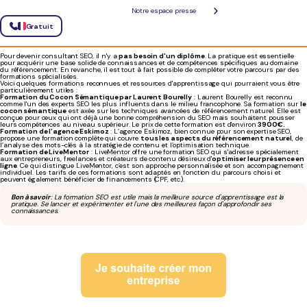
Quelles formations pour devenir
Notre espace presse
consultant SEO ?
Gratuit
Pour devenir consultant SEO, il n'y a
pas besoin d'un diplôme
. La pratique est essentielle
pour acquérir une base solide de connaissances et de compétences spécifiques au domaine
du référencement. En revanche, il est tout à fait possible de compléter votre parcours par des
formations spécialisées.
Voici quelques formations reconnues et ressources d'apprentissage qui pourraient vous être
particulièrement utiles :
Formation du Cocon Sémantique par Laurent Bourelly
: Laurent Bourelly est reconnu
comme l'un des experts SEO les plus influents dans le milieu francophone. Sa formation sur
le
cocon sémantique
est axée sur les techniques avancées de référencement naturel. Elle est
conçue pour ceux qui ont déjà une bonne compréhension du SEO mais souhaitent pousser
leurs compétences au niveau supérieur. Le prix de cette formation est d'environ
3900€.
Formation de l’agence Eskimoz
: L’agence Eskimoz, bien connue pour son expertise SEO,
propose une formation complète qui couvre
tous les aspects du référencement naturel
, de
l’analyse des mots-clés à la stratégie de contenu et l’optimisation technique.
Formation de LiveMentor
: LiveMentor offre une formation SEO qui s'adresse spécialement
aux entrepreneurs, freelances et créateurs de contenu désireux d'
optimiser leur présence en
ligne
. Ce qui distingue LiveMentor, c’est son approche personnalisée et son accompagnement
individuel. Les tarifs de ces formations sont adaptés en fonction du parcours choisi et
peuvent également bénéficier de financements (CPF, etc.).
Bon à savoir
: La formation SEO est utile mais la meilleure source d'apprentissage est la
pratique. Se lancer et expérimenter et l'une des meilleures façon d'approfondir ses
connaissances.