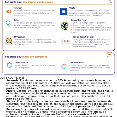
Outils SEO Payants
Semrush
: Plateforme tout-en-un pour le SEO, le marketing de contenu, la recherche
concurrentielle, et les campagnes PPC. Semrush aide à effectuer un audit complet du
site, à rechercher des mots-clés et à analyser la stratégie des concurrents.
Coût : à
partir de 99,95 €/mois
.
Ahrefs
: Cet outil offre des fonctionnalités puissantes pour l'analyse des backlinks, la
recherche de mots-clés, l'audit de site, et le suivi du positionnement. Ahrefs est
particulièrement reconnu pour la qualité de ses données sur les backlinks.
Coût : à
partir de 99 €/mois
.
Sistrix
: Fournit des insights précieux sur la visibilité des sites dans les moteurs de
recherche, l'analyse des mots-clés, et l'optimisation des pages. Sistrix est apprécié pour
ses modules dédiés à différents aspects du SEO.
Coût : à partir de 100 €/mois
.
Screaming Frog
: Logiciel de crawling de site web qui permet d'effectuer des audits SEO
techniques en profondeur, d'identifier les problèmes de crawl, les liens brisés, les
problèmes de redirection, et plus encore.
Coût : licence annuelle à 149 £
.
SEObserver
: Outil complet pour le suivi de positionnement, l'analyse de backlinks, et