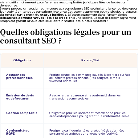
significatifs, notamment pour faire face aux complexités juridiques liées de la création
d'entreprise.
Swapn, propose un soutien sur-mesure aux consultants SEO souhaitant lancer ou développer
leur activité en tant que consultant freelance. Cet accompagnement couvre plusieurs aspects,
du
conseil sur le choix du statut juridique
, à l'accompagnement dans l'ensemble des
démarches administratives liées à la création
d'une société. Le coût de l'accompagnement
Swapn est gratuit si vous êtes seul, alors n'hésitez pas à nous contacter !
Quelles obligations légales pour un
consultant SEO ?
Obligation
Raison/But
Assurances
Protège contre les dommages causés à des tiers du fait
professionnelles
de l'activité professionnelle. (Pas obligatoire mais
vivement conseillé)
Émission de devis
Assure la transparence et la conformité dans les
et de factures
transactions commerciales.
Gestion comptable
Obligatoire pour les sociétés et recommandé pour les
auto-entrepreneurs pour garantir la conformité fiscale.
Conformité au
Protège la confidentialité et la sécurité des données
RGPD
personnelles traitées dans le cadre de l'activité.