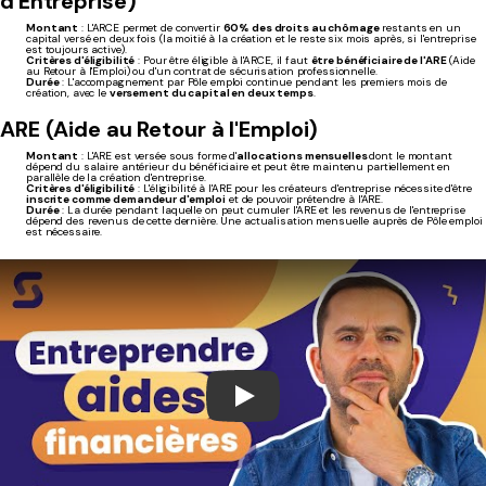
d'Entreprise)
Montant
: L'ARCE permet de convertir
60% des droits au chômage
restants en un
capital versé en deux fois (la moitié à la création et le reste six mois après, si l'entreprise
est toujours active).
Critères d'éligibilité
: Pour être éligible à l'ARCE, il faut
être bénéficiaire de l'ARE
(Aide
au Retour à l'Emploi) ou d'un contrat de sécurisation professionnelle.
Durée
: L'accompagnement par Pôle emploi continue pendant les premiers mois de
création, avec le
versement du capital en deux temps
.
ARE (Aide au Retour à l'Emploi)
Montant
: L'ARE est versée sous forme d'
allocations mensuelles
dont le montant
dépend du salaire antérieur du bénéficiaire et peut être maintenu partiellement en
parallèle de la création d'entreprise.
Critères d'éligibilité
: L'éligibilité à l'ARE pour les créateurs d'entreprise nécessite d'être
inscrite comme demandeur d'emploi
et de pouvoir prétendre à l'ARE.
Durée
: La durée pendant laquelle on peut cumuler l'ARE et les revenus de l'entreprise
dépend des revenus de cette dernière. Une actualisation mensuelle auprès de Pôle emploi
est nécessaire.
Play