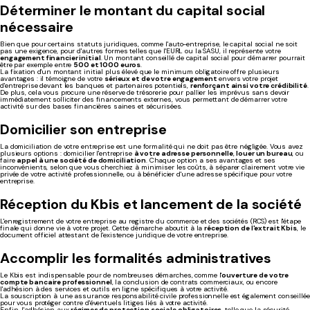
Déterminer le montant du capital social
nécessaire
Bien que pour certains statuts juridiques, comme l'auto-entreprise, le capital social ne soit
pas une exigence, pour d'autres formes telles que l'EURL ou la SASU, il représente votre
engagement financier initial
. Un montant conseillé de capital social pour démarrer pourrait
être par exemple entre
500 et 1000 euros
.
La fixation d'un montant initial plus élevé que le minimum obligatoire offre plusieurs
avantages : il témoigne de votre
sérieux et de votre engagement
envers votre projet
d'entreprise devant les banques et partenaires potentiels,
renforçant ainsi votre crédibilité
.
De plus, cela vous procure une réserve de trésorerie pour pallier les imprévus sans devoir
immédiatement solliciter des financements externes, vous permettant de démarrer votre
activité sur des bases financières saines et sécurisées.
Domicilier son entreprise
La domiciliation de votre entreprise est une formalité qui ne doit pas être négligée. Vous avez
plusieurs options : domicilier l'entreprise
à votre adresse personnelle
,
louer un bureau
, ou
faire
appel à une société de domiciliation
. Chaque option a ses avantages et ses
inconvénients, selon que vous cherchiez à minimiser les coûts, à séparer clairement votre vie
privée de votre activité professionnelle, ou à bénéficier d'une adresse spécifique pour votre
entreprise.
Réception du Kbis et lancement de la société
L'enregistrement de votre entreprise au registre du commerce et des sociétés (RCS) est l'étape
finale qui donne vie à votre projet. Cette démarche aboutit à la
réception de l'extrait Kbis
, le
document officiel attestant de l'existence juridique de votre entreprise.
Accomplir les formalités administratives
Le Kbis est indispensable pour de nombreuses démarches, comme l'
ouverture de votre
compte bancaire professionnel
, la conclusion de contrats commerciaux, ou encore
l'adhésion à des services et outils en ligne spécifiques à votre activité.
La souscription à une assurance responsabilité civile professionnelle est également conseillée
pour vous protéger contre d'éventuels litiges liés à votre activité.
Enfin, l'adhésion aux
régimes de protection sociale obligatoires
, telle que la sécurité