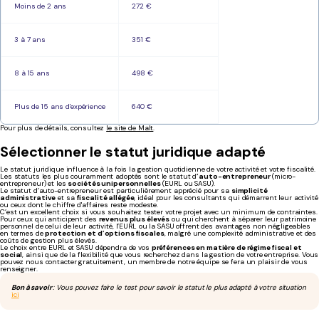
Moins de 2 ans
272 €
3 à 7 ans
351 €
8 à 15 ans
498 €
Plus de 15 ans d'expérience
640 €
Pour plus de détails, consultez
le site de Malt
.
Sélectionner le statut juridique adapté
Le statut juridique influence à la fois la gestion quotidienne de votre activité et votre fiscalité.
Les statuts les plus couramment adoptés sont le statut d
’auto-entrepreneur
(micro-
entrepreneur) et les
sociétés unipersonnelles
(EURL ou SASU).
Le statut d’auto-entrepreneur est particulièrement apprécié pour sa
simplicité
administrative
et sa
fiscalité allégée
, idéal pour les consultants qui démarrent leur activité
ou ceux dont le chiffre d'affaires reste modeste.
C’est un excellent choix si vous souhaitez tester votre projet avec un minimum de contraintes.
Pour ceux qui anticipent des
revenus plus élevés
ou qui cherchent à séparer leur patrimoine
personnel de celui de leur activité, l’EURL ou la SASU offrent des avantages non négligeables
en termes de
protection et d’options fiscales
, malgré une complexité administrative et des
coûts de gestion plus élevés.
Le choix entre EURL et SASU dépendra de vos
préférences en matière de régime fiscal et
social
, ainsi que de la flexibilité que vous recherchez dans la gestion de votre entreprise. Vous
pouvez nous contacter gratuitement, un membre de notre équipe se fera un plaisir de vous
renseigner.
Bon à savoir
: Vous pouvez faire le test pour savoir le statut le plus adapté à votre situation
ici