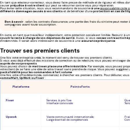
En tant que relecteur-correcteur, vous devez faire preuve de méthode et de rigueur et n'êtes do
causer
préjudice à votre client
qui peut se retourner contre vous pour réparation.
Pour éviter cette situation, nous vous recommandons de souscrire
à une
responsabilité civile 
différents dommages causés à vos clients
et de bénéficier d'une
protection en cas de liti
Bon à savoir
: selon les contrats d'assurance, une partie des frais du sinistre peut rester 
compagnies avant toute souscription.
En outre, en tant que travailleur indépendant, votre protection sociale est limitée. Recourir à u
couvrir le reste à charge de vos dépenses de santé
. Aussi, si vous
cessez votre activité
d'indemnités. Il serait alors intéressant de souscrire à une
assurance prévoyance
.
Trouver ses premiers clients
Une fois votre entreprise créée, le moment est venu de trouver vos premiers clients.
Si vous avez déjà effectué des missions de correction ou de relecture, vous pouvez envisager d
auprès de vos prospects
.
Vous pouvez choisir de
mettre en place une offre irrésistible
. Par exemple, vous pouvez pro
votre client de se faire une idée de votre travail sans prendre de risque. Vous pouvez suggérer
packs fidélité pour les commandes à fort volume
.
Une fois votre offre déterminée, commencez à chercher vos premiers clients. Pour débuter, vou
comme Malt, UpWork ou Fiverr
:
Plateforme
Points Forts
Fiverr
Services à prix fixe
Qual
Interface conviviale
Ten
Upwork
Vaste communauté internationale,
Frai
Large éventail de compétences
Con