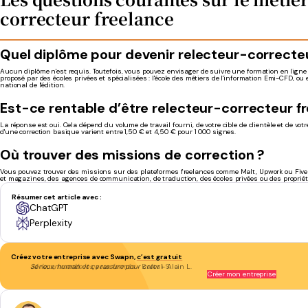
correcteur freelance
Quel diplôme pour devenir relecteur-correcte
Aucun diplôme n'est requis. Toutefois, vous pouvez envisager de suivre une formation en lign
proposé par des écoles privées et spécialisées : l'école des métiers de l'information Emi-CFD, ou 
national de l'édition.
Est-ce rentable d’être relecteur-correcteur f
La réponse est oui. Cela dépend du volume de travail fourni, de votre cible de clientèle et de vot
d'une correction basique varient entre 1,50 € et 4,50 € pour 1 000 signes.
Où trouver des missions de correction ?
Vous pouvez trouver des missions sur des plateformes freelances comme Malt, Upwork ou Fiver
et magazines, des agences de communication, de traduction, des écoles privées ou des propriéta
Résumer cet article avec :
ChatGPT
Perplexity
Créez votre entreprise avec Swapn,
c’est gratuit
Je recommande les yeux fermés
- Bartali S.
Créer mon entreprise