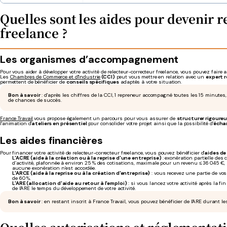
Quelles sont les aides pour devenir 
freelance ?
Les organismes d’accompagnement
Pour vous aider à développer votre activité de relecteur-correcteur freelance, vous pouvez faire 
Les
Chambres de Commerce et d'Industrie
(CCI)
peut vous mettre en relation avec un
expert r
permettent de bénéficier de
conseils spécifiques
adaptés à votre situation.
Bon à savoir
: d'après les chiffres de la CCI, 1 repreneur accompagné toutes les 15 minutes
de chances de succès.
France Travail
vous propose également un parcours pour vous assurer de
structurer rigoure
l'animation d'
ateliers en présentiel
pour consolider votre projet ainsi que la possibilité d'
échan
Les aides financières
Pour financer votre activité de relecteur-correcteur freelance, vous pouvez bénéficier d'
aides de 
L'ACRE (aide à la création ou à la reprise d'une entreprise)
: exonération partielle des
d’activité, plafonnée à environ 25 % des cotisations, maximale pour un revenu ≤ 36 045 €
aucune exonération n’est accordée.
L'ARCE (aide à la reprise ou à la création d'entreprise)
: vous recevez une partie de vo
de 60 %.
L'ARE (allocation d'aide au retour à l'emploi)
: si vous lancez votre activité après la fi
de l'ARE le temps du développement de votre activité.
Bon à savoir
: en restant inscrit à France Travail, vous pouvez bénéficier de l'ARE durant le