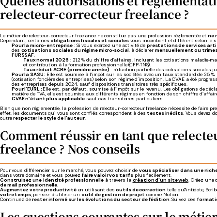
Quelles autorisations et réglementat
relecteur-correcteur freelance ?
Le métier de relecteur-correcteur freelance ne constitue pas une profession réglementée et
ne 
Cependant, certaines
obligations fiscales et sociales
vous incombent et diffèrent selon le st
Pour la micro-entreprise
: Si vous exercez une activité de
prestations de services art
des
cotisations sociales du régime micro‑social
, à déclarer
mensuellement ou trimes
l’URSSAF
.
Taux normal 2026
:
21,2 % du chiffre d’affaires, incluant les cotisations maladie‑mat
et contribution à la formation profession
nelle (CFP‑TNS).
Taux réduit ACRE (première année)
: réduction partielle des cotisations sociales j
Pour la SASU :
Elle est so
umise à l’impôt sur les sociétés avec un taux standard de 25 %. 
(cotisation foncière des entreprises) selon son régime d’imposition. La CVAE a été progre
des entreprises depuis 2024, sauf dispositions transitoires t
rès spécifiques.
Pour l’EURL :
Elle est, par défaut, sou
mise à l’impôt sur le revenu. Les obligations de décla
matière de TVA, elle est soumise aux différents régimes en fo
nction de son chiffre d’affai
CVAE n’étant plus applicable
sauf cas transitoires particuliers
Bien que non réglementée, la profession de relecteur-correcteur freelance nécessite de faire p
effet, les documents qui vous sont confiés correspondent à des
textes inédits
. Vous devez 
outre
respecter le style de l'auteur
.
Comment réussir en tant que relecte
freelance ? Nos conseils
Pour vous différencier sur le marché, vous pouvez choisir de
vous spécialiser dans une nich
dans votre domaine et vous pouvez
faire valoir vos tarifs
plus facilement.
Construisez une
identité professionnelle
à travers la
création d'un site web
. Créez une 
de mail professionnelle
.
Augmentez votre productivité
en utilisant des
outils de correction
telle qu'Antidote, Scr
votre temps
, pensez à utiliser un
outil de gestion de projet
comme Notion.
Continuez de
rester informé sur les évolutions du secteur de l'édition
. Suivez des
format
Les questions courantes sur le métier