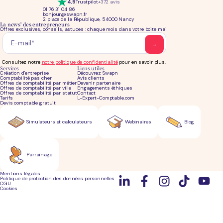
4,9
Trustpilot
+372 avis
01 76 31 04 86
bonjour@swapn.fr
2 place de la République, 54000 Nancy
La news' des entrepreneurs
Offres exclusives, conseils, astuces : chaque mois dans votre boite mail
Consultez notre
notre politique de confidentialité
pour en savoir plus.
Services
Liens utiles
Création d'entreprise
Découvrez Swapn
Comptabilité pas cher
Avis clients
Offres de comptabilité par métier
Devenir partenaire
Offres de comptabilité par ville
Engagements éthiques
Offres de comptabilité par statut
Contact
Tarifs
L-Expert-Comptable.com
Devis comptable gratuit
Simulateurs et calculateurs
Webinaires
Blog
Parrainage
Mentions légales
Politique de protection des données personnelles
CGU
Cookies