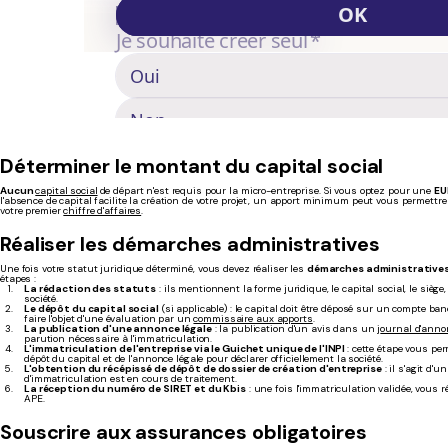
Déterminer le montant du capital social
Aucun
capital social
de départ n'est requis pour la micro-entreprise. Si vous optez pour une
EU
l'absence de capital facilite la création de votre projet, un apport minimum peut vous permettr
votre premier
chiffre d'affaires
.
Réaliser les démarches administratives
Une fois votre statut juridique déterminé, vous devez réaliser les
démarches administrative
étapes :
La rédaction des statuts
: ils mentionnent la forme juridique, le capital social, le sièg
société.
Le dépôt du capital social
(si applicable) : le capital doit être déposé sur un compte ba
faire l'objet d'une évaluation par un
commissaire aux apports
.
La publication d'une annonce légale
: la publication d'un avis dans un j
ournal d'anno
parution nécessaire à l'immatriculation.
L'immatriculation de l'entreprise via le Guichet unique de l'INPI
: cette étape vous pe
dépôt du capital et de l'annonce légale pour déclarer officiellement la société.
L'obtention du récépissé de dépôt de dossier de création d'entreprise
: il s'agit d'
d'immatriculation est en cours de traitement.
La réception du numéro de SIRET et du Kbis
: une fois l'immatriculation validée, vous 
APE.
Souscrire aux assurances obligatoires