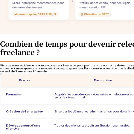
Combien de temps pour devenir rele
freelance ?
Vivre de votre activité de relecteur-correcteur freelance peut prendre plus ou moins de temps s
encore, le
temps
que vous consacrez à votre
prospection
. En moyenne, on estime que le dével
s'étend
de 3 semaines à 1 année
.
Étapes
Description
Formation
Acquérir les compétences nécessaires en relecture et cor
selon le niveau initial.
Création de l’entreprise
Effectuer les démarches administratives pour devenir fr
Développement d’une
Trouver des clients et établir un flux de travail stable.
clientèle