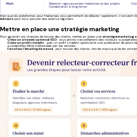
Malt
Sélection rigoureuse des freelances et des projets
Com
Collaboration à long terme
Bien que les plateformes pour freelances vous permettent de débuter rapidement, il convient 
éditeurs
pour vous assurer des revenus réguliers.
Mettre en place une stratégie marketing
Pour agrandir vos chances de trouver des clients, mettez en place une
stratégie marketing s
Créez un site web optimisé SEO
: vous attirez naturellement des visiteurs susceptibles 
Créez un profil LinkedIn
: avec un profil LinkedIn optimisé et une publication de posts r
susceptibles d'être intéressées par vos services.
Favorisez l'emailing de masse
: pour trouver des clients, rien de mieux que de les contac