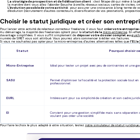
La stratégie de prospection et de fidélisation client
: c'est l'étape clé qui mène à la p
la manière dont vous allez l'aborder (bouche à oreille, réseaux sociaux, cartes de visites, cré
L'évolution possible de votre activité
: pour assurer une croissance à long terme de vot
d'évolution (recrutement d'autres correcteurs, diversification de vos prestations, propositi
Choisir le statut juridique et créer son entrepr
Pour lancer votre activité de relecteur-correcteur freelance, il vous faut
créer votre entreprise 
Au démarrage, la majorité des freelances optent pour le
statut de la
micro-entreprise
. En effe
davantage simplifiées. Il vous suffit simplement de
déposer votre dossier complet au
guich
numéro de SIRET vous soit attribué. Vous pourrez alors commencer à éditer vos factures.
Si vous ne souhaitez pas opter pour la micro-entreprise, d'autres alternatives telles que
l'EI, la
Statut
Pourquoi choisir ce
Micro-Entreprise
Idéal pour tester un projet avec peu de contraintes et une ges
SASU
Permet d’optimiser la fiscalité et la protection sociale tout e
professionnel.
EURL
Intéressant pour sa simplicité de création et son cadre jurid
EI
Convient pour une gestion simplifiée mais sans séparation 
voulant pas créer une société.
Pour faire le choix le plus adapté à votre situation, testez
notre simulateur de statut juridique 