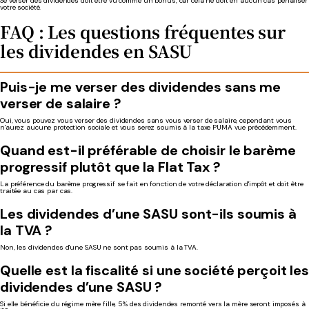
Se verser des dividendes doit être vu comme un bonus, car cela ne doit en aucun cas pénaliser
votre société.
FAQ : Les questions fréquentes sur
les dividendes en SASU
Puis-je me verser des dividendes sans me
verser de salaire ?
Oui, vous pouvez vous verser des dividendes sans vous verser de salaire, cependant vous
n'aurez aucune protection sociale et vous serez soumis à la taxe PUMA vue précédemment.
Quand est-il préférable de choisir le barème
progressif plutôt que la Flat Tax ?
La préférence du barème progressif se fait en fonction de votre déclaration d'impôt et doit être
traitée au cas par cas.
Les dividendes d’une SASU sont-ils soumis à
la TVA ?
Non, les dividendes d'une SASU ne sont pas soumis à la TVA.
Quelle est la fiscalité si une société perçoit le
dividendes d’une SASU ?
Si elle bénéficie du régime mère fille, 5% des dividendes remonté vers la mère seront imposés à