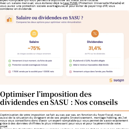
expert-comptable qui vous permettra d'optimiser au mieux votre fiscalité.
Avec un salaire mensuel, vous éviterez déjà la
taxe PUMA
(Protection Universelle Maladie) et
vous aurez une protection sociale avantageuse, et pour éviter de payer trop d'IR, vous
comblerez en dividende.
Optimiser l’imposition des
dividendes en SASU : Nos conseils
L'optimisation de votre imposition se fait au cas par cas, en fonction du foyer fiscal, mais
aussi de la situation du dirigeant et de ses projets (investissement, montage holding, etc.) et
nous vous conseillons donc d'avoir un expert-comptable qui vous permet de savoir exactement
grâce à des données chiffrées le plus intéressant pour vous et pour la pérennité de votre
projet.