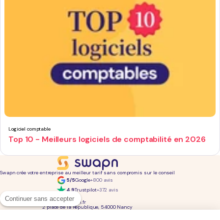
Logiciel comptable
Top 10 - Meilleurs logiciels de comptabilité en 2026
Swapn crée votre entreprise au meilleur tarif sans compromis sur le conseil
5/5
Google
+800 avis
4,9
Trustpilot
+372 avis
01 76 31 04 86
Continuer sans accepter
bonjour@swapn.fr
2 place de la République, 54000 Nancy
La news' des entrepreneurs
Offres exclusives, conseils, astuces : chaque mois dans votre boite mail