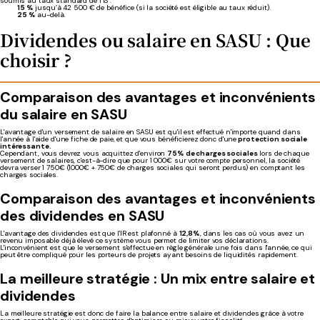
soumis au taux standard de l’IS :
15 %
jusqu’à 42 500 € de bénéfice (si la société est éligible au taux réduit).
25 %
au-delà.
Dividendes ou salaire en SASU : Que
choisir ?
Comparaison des avantages et inconvénients
du salaire en SASU
L'avantage d'un versement de salaire en SASU est qu'il est effectué n'importe quand dans
l'année à l'aide d'une fiche de paie, et que vous bénéficierez donc d'une
protection sociale
intéressante.
Cependant, vous devrez vous acquittez d'environ
75% de charges sociales
lors de chaque
versement de salaires, c'est-à-dire que pour 1 000€ sur votre compte personnel, la société
devra verser 1 750€ (1000€ + 750€ de charges sociales qui seront perdus) en comptant les
charges sociales.
Comparaison des avantages et inconvénients
des dividendes en SASU
L'avantage des dividendes est que l'IR est plafonné à
12,8%
, dans les cas où vous avez un
revenu imposable déjà élevé ce système vous permet de limiter vos déclarations.
L'inconvénient est que le versement s'effectue en règle générale une fois dans l'année, ce qui
peut être compliqué pour les porteurs de projets ayant besoins de liquidités rapidement.
La meilleure stratégie : Un mix entre salaire et
dividendes
La meilleure stratégie est donc de faire la balance entre salaire et dividendes grâce à votre