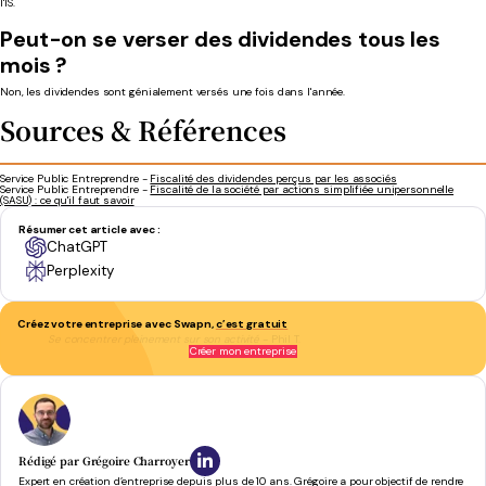
l'IS.
Peut-on se verser des dividendes tous les
mois ?
Non, les dividendes sont génialement versés une fois dans l'année.
Sources & Références
Service Public Entreprendre -
Fiscalité des dividendes perçus par les associés
Service Public Entreprendre -
Fiscalité de la société par actions simplifiée unipersonnelle
(SASU) : ce qu'il faut savoir
Résumer cet article avec :
ChatGPT
Perplexity
Créez votre entreprise avec Swapn,
c’est gratuit
Se concentrer pleinement sur son activité
- Phil T.
Créer mon entreprise
Rédigé par
Grégoire Charroyer
Expert en création d’entreprise depuis plus de 10 ans. Grégoire a pour objectif de rendre