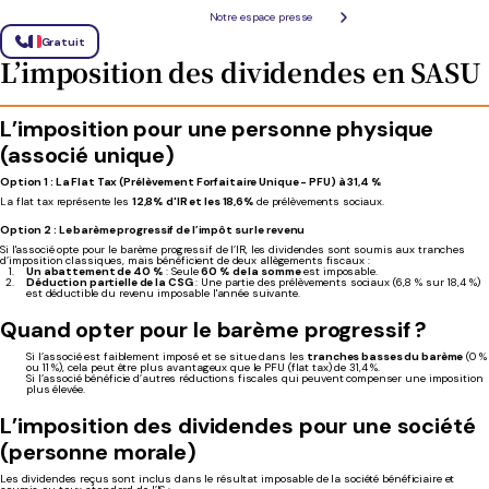
En termes de délais, l'associé unique doit approuver les comptes annuels dans un délai de 6
mois suivant la clôture de l'exercice comptable.
Notre espace presse
Les dividendes sont généralement versés dans les jours ou semaines suivant l'assemblée
générale.
Gratuit
L’imposition des dividendes en SASU
L’imposition pour une personne physique
(associé unique)
Option 1 : La Flat Tax (Prélèvement Forfaitaire Unique - PFU) à 31,4 %
La flat tax représente les
12,8% d'IR et les 18,6%
de prélèvements sociaux.
Option 2 : Le barème progressif de l’impôt sur le revenu
Si l'associé opte pour le barème progressif de l’IR, les dividendes sont soumis aux tranches
d’imposition classiques, mais bénéficient de deux allègements fiscaux :
Un abattement de 40 %
: Seule
60 % de la somme
est imposable.
Déduction partielle de la CSG
: Une partie des prélèvements sociaux (6,8 % sur 18,4 %)
est déductible du revenu imposable l'année suivante.
Quand opter pour le barème progressif ?
Si l’associé est faiblement imposé et se situe dans les
tranches basses du barème
(0 %
ou 11 %), cela peut être plus avantageux que le PFU (flat tax) de 31,4 %.
Si l’associé bénéficie d’autres réductions fiscales qui peuvent compenser une imposition
plus élevée.
L’imposition des dividendes pour une société
(personne morale)
Les dividendes reçus sont inclus dans le résultat imposable de la société bénéficiaire et