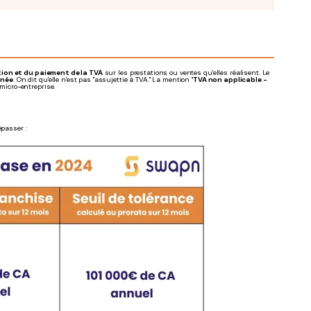
tion et du paiement de la TVA
sur les prestations ou ventes qu'elles réalisent. Le
nnée
. On dit qu'elle n'est pas "assujettie à TVA." La mention "
TVA non applicable -
micro-entreprise.
épasser :