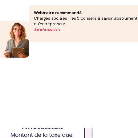
rix toutes taxes comprises (TTC)
Webinaire recommandé
Charges sociales : les 5 conseils à savoir absolument
qu'entrepreneur
'État. Cette a pour but de taxe
couvrir les charges liées aux services publics et à
Je m'inscris
 de la
TVA collectée
et celui de la
TVA déductible
.
s. C'est donc une taxe qui rentre dans votre poche mais qui n'est pas
s devrez la verser à l'Etat, vous n'êtes donc qu'un intermédiaire.
 facture des produits ou des services. Imaginons que vous payez 1 000€ TTC
pouvoir déduire soit 200€ de TVA déductible.
ière suivante :
tat.
 de TVA. Cela signifie que deux options s'offrent à vous. Soit, vous mettez ce
e cette dernière.