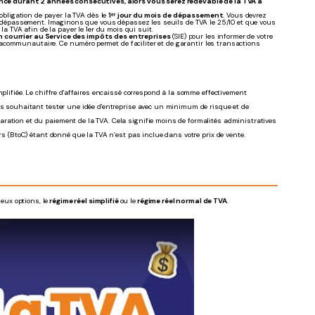
lérance durant 2 années consécutives, alors vous serez redevable de la TVA à
'obligation de payer la TVA dès le
1ᵉʳ jour du mois de dépassement
. Vous devrez
 de dépassement. Imaginons que vous dépassez les seuils de TVA le 25/10 et que vous
 la TVA afin de la payer le 1er du mois qui suit.
courrier au Service des impôts des entreprises
(SIE) pour les informer de votre
ntracommunautaire. Ce numéro
permet de faciliter et de garantir les transactions
plifiée. Le chiffre d'affaires encaissé correspond à la somme effectivement
s souhaitant tester une idée d'entreprise avec un minimum de risque et de
aration et du paiement de la TVA. Cela signifie moins de formalités administratives
rs (BtoC) étant donné que la TVA n’est pas inclue dans votre prix de vente.
deux options, le
régime réel simplifié
ou le
régime réel normal de TVA
.