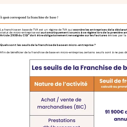
À quoi correspond la franchise de base ?
La franchise en base de TVA est un régime de TVA qui
exonère les entreprises de la déclara
statut de micro-entreprise est
automatiquement soumis à ce régime lors de la première a
Article 293B du CGI" doit être obligatoirement renseignée sur les factures
émises par la 
Quels sont les seuils de la franchise de base en micro-entreprise ?
Afin de bénéficier de la franchise de base en micro-entreprise, certains seuils sont à ne pas d