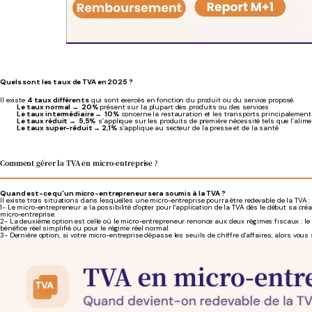
Quels sont les taux de TVA en 2025 ?
Il existe
4 taux différents
qui sont exercés en fonction du produit ou du service proposé.
Le taux normal → 20%
présent sur la plupart des produits ou des services
Le taux intermédiaire → 10%
concerne la restauration et les transports principalement
Le taux réduit → 5,5%
s’applique sur les produits de première nécessité tels que l’alime
Le taux super-réduit → 2,1%
s’applique au secteur de la presse et de la santé
Comment gérer la TVA en micro-entreprise ?
Quand est-ce qu'un micro-entrepreneur sera soumis à la TVA ?
Il existe trois situations dans lesquelles une micro-entreprise pourra être redevable de la TVA 
1- Le micro-entrepreneur a la possibilité d'opter pour l'application de la TVA dès le début sa créa
micro-entreprise.
2- La deuxième option est celle où le micro-entrepreneur renonce aux deux régimes fiscaux : le r
bénéfice réel simplifié ou pour le régime réel normal.
3- Dernière option, si votre micro-entreprise dépasse les seuils de chiffre d'affaires, alors vou