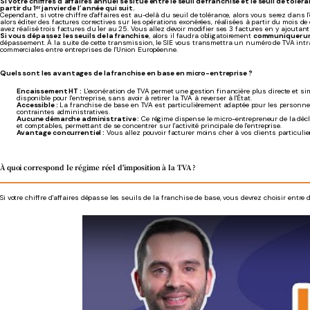
Si votre chiffres d'affaires annuel se situe entre le seuil de franchise et le seuil de to
partir du 1ᵉʳ janvier de l’année qui suit.
Cependant, si votre chiffre d'affaires est au-delà du seuil de tolérance, alors vous serez dans l
alors éditer des factures correctives sur les opérations exonérées, réalisées à partir du mois
avez réalisé trois factures du 1er au 25. Vous allez devoir modifier ses 3 factures en y ajoutant
Si vous dépassez les seuils de la franchise
, alors il faudra obligatoirement
communiquer un 
dépassement. À la suite de cette transmission, le SIE vous transmettra un numéro de TVA i
commerciales entre entreprises de l'Union Européenne.
Quels sont les avantages de la franchise en base en micro-entreprise ?
Encaissement HT :
L'exonération de TVA permet une gestion financière plus directe et sim
disponible pour l'entreprise, sans avoir à retirer la TVA à reverser à l'État.
Accessible :
La franchise de base en TVA est particulièrement adaptée pour les personne
contraintes administratives.
Aucune démarche administrative :
Ce régime dispense le micro-entrepreneur de la décl
et comptables, permettant de se concentrer sur l'activité principale de l'entreprise.
Avantage concurrentiel :
Vous allez pouvoir facturer moins cher à vos clients particulie
À quoi correspond le régime réel d'imposition à la TVA ?
Si votre chiffre d'affaires dépasse les seuils de la franchise de base, vous devrez choisir entre 