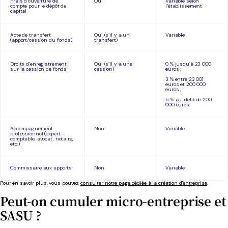
Frais d’ouverture de
Oui
Variable selon
compte pour le dépôt de
l’établissement
capital
Acte de transfert
Oui (s’il y a un
Variable
(apport/cession du fonds)
transfert)
Droits d’enregistrement
Oui (s’il y a une
0 % jusqu’à 23 000
sur la cession de fonds
cession)
euros ;
3 % entre 23 001
euros et 200 000
euros ;
5 % au-delà de 200
000 euros.
Accompagnement
Non
Variable
professionnel (expert-
comptable, avocat, notaire,
etc.)
Commissaire aux apports
Non
Variable
Pour en savoir plus, vous pouvez
consulter notre page dédiée à la création d'entreprise
.
Peut-on cumuler micro-entreprise et
SASU ?