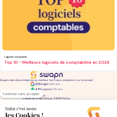
Logiciel comptable
Top 10 - Meilleurs logiciels de comptabilité en 2026
Swapn crée votre entreprise au meilleur tarif sans compromis sur le conseil
5/5
Google
+800 avis
4,9
Trustpilot
+372 avis
01 76 31 04 86
Continuer sans accepter
bonjour@swapn.fr
2 place de la République, 54000 Nancy
La news' des entrepreneurs
Offres exclusives, conseils, astuces : chaque mois dans votre boite mail
Salut c'est nous
les Cookies !