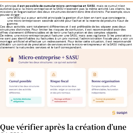
En principe,
il est possible de cumuler micro-entreprise et SASU
, mais ce cumul n’est
autorisé que si la micro-entreprise et la SASU n’exercent pas la même activité. Les clients, les
missions et l'organisation des deux structures doivent donc être distincts. Par exemple, vous
pouvez diriger :
une SASU qui a pour activité principale la gestion d'un bien en tant que conciergerie ;
une micro-entreprise en seconde activité pour l'achat et la revente de produits haut de
gamme.
Ces deux activités sont totalement différentes et il est préférable de les séparer avec deux
structures distinctes. Pour limiter les risques de confusion, il est recommandé d’avoir des
offres clairement différenciables et de tenir une facturation et des comptes séparés.
De même, une micro-entreprise peut facturer une SASU, mais avec vigilance. Si les prestations
ne sont pas identifiables ou facturées à un prix normal, l’administration fiscale peut y voir un
montage artificiel et effectuer un redressement. Pour éviter cette situation, il est recommandé
d’établir un contrat de prestation de services entre le micro-entrepreneur et la SASU indiquant
clairement la nature des services et le tarif correspondant.
Que vérifier après la création d’une