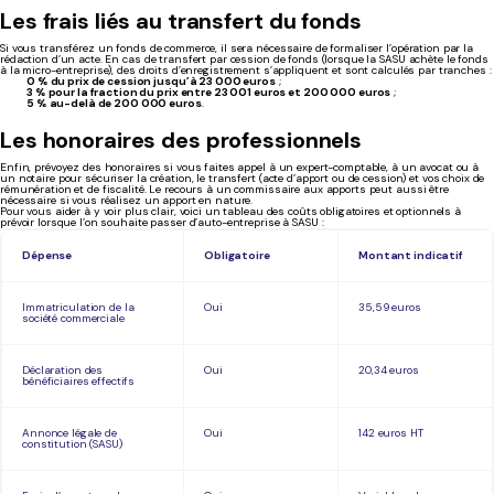
Les frais liés au transfert du fonds
Si vous transférez un fonds de commerce, il sera nécessaire de formaliser l’opération par la
rédaction d’un acte. En cas de transfert par cession de fonds (lorsque la SASU achète le fonds
à la micro-entreprise), des droits d’enregistrement s’appliquent et sont calculés par tranches :
0 % du prix de cession jusqu’à 23 000 euros
;
3 % pour la fraction du prix entre 23 001 euros et 200 000 euros
;
5 % au-delà de 200 000 euros
.
Les honoraires des professionnels
Enfin, prévoyez des honoraires si vous faites appel à un expert-comptable, à un avocat ou à
un notaire pour sécuriser la création, le transfert (acte d’apport ou de cession) et vos choix de
rémunération et de fiscalité. Le recours à un commissaire aux apports peut aussi être
nécessaire si vous réalisez un apport en nature.
Pour vous aider à y voir plus clair, voici un tableau des coûts obligatoires et optionnels à
prévoir lorsque l’on souhaite passer d’auto-entreprise à SASU :
Dépense
Obligatoire
Montant indicatif
Immatriculation de la
Oui
35,59 euros
société commerciale
Déclaration des
Oui
20,34 euros
bénéficiaires effectifs
Annonce légale de
Oui
142 euros HT
constitution (SASU)