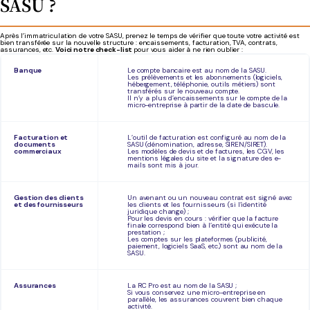
SASU ?
Après l’immatriculation de votre SASU, prenez le temps de vérifier que toute votre activité est
bien transférée sur la nouvelle structure : encaissements, facturation, TVA, contrats,
assurances, etc.
Voici notre check-list
pour vous aider à ne rien oublier :
Banque
Le compte bancaire est au nom de la SASU.
Les prélèvements et les abonnements (logiciels,
hébergement, téléphonie, outils métiers) sont
transférés sur le nouveau compte.
Il n’y a plus d’encaissements sur le compte de la
micro-entreprise à partir de la date de bascule.
Facturation et
L’outil de facturation est configuré au nom de la
documents
SASU (dénomination, adresse, SIREN/SIRET).
commerciaux
Les modèles de devis et de factures, les CGV, les
mentions légales du site et la signature des e-
mails sont mis à jour.
Gestion des clients
Un avenant ou un nouveau contrat est signé avec
et des fournisseurs
les clients et les fournisseurs (si l’identité
juridique change) ;
Pour les devis en cours : vérifier que la facture
finale correspond bien à l’entité qui exécute la
prestation ;
Les comptes sur les plateformes (publicité,
paiement, logiciels SaaS, etc.) sont au nom de la
SASU.
Assurances
La RC Pro est au nom de la SASU ;
Si vous conservez une micro-entreprise en
parallèle, les assurances couvrent bien chaque
activité.