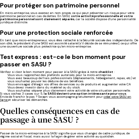
Pour protéger son patrimoine personnel
En micro-entreprise, vous exercez en nom propre, ce qui peut présenter un risque pour votre
patrimoine personnel en cas de dettes. En SASU,
votre activité professionnelle et votre
patrimoine personnel sont clairement séparés
, car la société dispose d’une personnalité
juridique distincte.
Pour une protection sociale renforcée
En tant que micro-entrepreneur, vous êtes rattaché à la Sécurité sociale des indépendants. De
son côté, le président d’une SASU est assimilé salarié (s’il décide de se rémunérer), ce qui offre
une couverture sociale plus protectrice qu’en micro-entreprise.
Test express : est-ce le bon moment pour
passer en SASU ?
Vérifiez si c’est le bon moment pour passer à la SASU grâce à notre
checklist
:
Vous vous rapprochez des plafonds autorisés pour la micro-entreprise.
Vous avez beaucoup de frais professionnels (déplacements, hébergement, repas, etc.) et
vous souhaitez pouvoir les déduire de vos bénéfices.
Vous envisagez d’élargir vos offres de services ou de produits et augmenter votre CA
Vous devez investir dans du matériel ou du stock.
Vous souhaitez séparer plus clairement votre activité de votre situation personnelle.
Si vous cochez 3 cases sur 5,
la SASU devient une option intéressante pour vous
.
Envie de franchir le pas ? Swapn vous accompagne gratuitement pour
créer votre SASU en
ligne
et sécuriser les démarches.
Quelles conséquences en cas de
passage à une SASU ?
Passer de la micro-entreprise à la SASU signifie que vous changez de cadre juridique, de
régime social et fiscal, mais aussi la façon de gérer votre activité au quotidien.