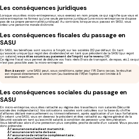
Les conséquences juridiques
Lorsque vous êtes micro-entrepreneur, vous exercez en nom propre, ce qui signifie que vous et
votre entreprise ne formez qu’une seule personne juridique (une micro-entreprise ne dispose
pas de sa propre personnalité juridique). Au contraire, lorsque vous passez en SASU, vous
créez une personne morale distincte.
Les conséquences fiscales du passage en
SASU
En SASU, les bénéfices sont soumis à l’impôt sur les sociétés (IS) par défaut. En tant
qu’associé unique (qui reçoit des dividendes) et en tant que président de la SASU (qui reçoit
un salaire),
vous êtes soumis au paiement de l’impôt sur le revenu
(IR).
Ce régime fiscal vous permet de déduire vos frais réels (frais de transport, de repas, etc.), ce qu
n’est pas possible avec la micro-entreprise.
Bon à savoir
: une SASU peut, sous conditions, opter pour l’IR. Dans ce cas, le résultat
est imposé directement à votre nom (au barème de l’IR) et l’option est limitée à 5
exercices maximum.
Les conséquences sociales du passage en
SASU
En micro-entreprise, vous êtes rattaché au régime des travailleurs non salariés (Sécurité
sociale des indépendants). Vos cotisations sociales sont calculées sur la base du chiffre
d’affaires déclaré mensuellement ou trimestriellement, après application d’un taux forfaitaire.
En créant une SASU, vous en devenez le président et êtes rattaché au régime général de la
Sécurité sociale en tant qu'assimilé salarié, à condition de percevoir une rémunération.
Vous bénéficiez alors d’une protection plus complète, proche de celle d’un salarié.
V
ous pouvez
donc prétendre :
À l’assurance maladie et maternité
;
À l’assurance retraite de base
;
À l’assurance de retraite complémentaire
;
Aux allocations familiales
.