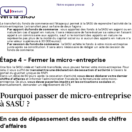
Notre espace presse
Étape 3 - Transférer le fonds de commerce
Gratuit
vers la SASU
Le transfert du fonds de commerce est l’étape qui permet à la SASU de reprendre l’activité de la
micro-entreprise. Le transfert peut se faire de deux façons :
Par apport du fonds de commerce
: vous apportez des fonds à la SASU en argent ou en
nature (en cas d’apport en nature, il sera nécessaire de faire évaluer sa valeur en faisant
appel à un commissaire aux apports, sauf si le montant des apports en nature ne
représente pas plus de la moitié du capital social ou si aucun des apports en nature n’a
une valeur supérieure à 30 000 euros) ;
Par cession du fonds de commerce
: la SASU achète le fonds à votre micro-entreprise
juste après sa constitution. Il sera alors nécessaire de rédiger un acte de cession de
fonds de commerce.
Étape 4 - Fermer la micro-entreprise
Une fois la SASU créée et l’activité transférée, vous pouvez fermer votre micro-entreprise. Pour
cela, il vous suffit de t
ransmettre une déclaration de cessation d’activité
à travers le
portail du guichet unique de l'INPI.
Dans un délai de 60 jours après la cessation d’activité,
vous devez déclarer votre dernier
chiffre d’affaires
et informer l’administration fiscale de la fermeture de votre micro-
entreprise. De plus,
vous devez payer les impôts et les cotisations sociales
et,
éventuellement, demander un dégrèvement de CFE.
Pourquoi passer de micro-entreprise
à SASU ?
En cas de dépassement des seuils de chiffre
d’affaires