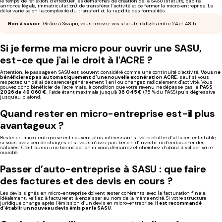
le temps de réflexion, d’effectuer les démarches de création de la SASU (statuts, capital,
annonce légale, immatriculation), de transférer l’activité et de fermer la micro-entreprise. Le
délai varie selon la complexité du transfert et la rapidité des formalités.
Bon à savoir
: Grâce à Swapn, vous recevez vos statuts rédigés entre 24 et 48 h.
Si je ferme ma micro pour ouvrir une SASU,
est-ce que j'ai le droit à l'ACRE ?
Attention, le passage en SASU est souvent considéré comme une continuité d'activité.
Vous ne
bénéficierez pas automatiquement d'une nouvelle exonération ACRE
, sauf si vous
respectez un délai de carence (généralement 1 an) ou changez radicalement d'activité. Vous
pouvez donc bénéficier de l'acre mais, à condition que votre revenu ne dépasse pas le
PASS
2026 de 48 060 €
, l'aide étant maximale jusqu'à
36 045 €
(75 % du PASS) puis dégressive
jusqu'au plafond.
Quand rester en micro-entreprise est-il plus
avantageux ?
Rester en micro-entreprise est souvent plus intéressant si votre chiffre d’affaires est stable,
si vous avez peu de charges et si vous n’avez pas besoin d’investir ni d’embaucher des
salariés. C’est aussi une bonne option si vous démarrez et cherchez d’abord à valider votre
marché.
Passer d’auto-entreprise à SASU : que faire
des factures et des devis en cours ?
Les devis signés en micro-entreprise doivent rester cohérents avec la facturation finale.
Idéalement, veillez à facturer et à encaisser au nom de la même entité. Si votre structure
juridique change après l’émission d’un devis en micro-entreprise,
il est recommandé
d’établir un nouveau devis émis par la SASU
.