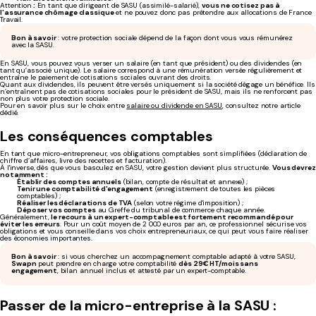
Attention
:
En tant que dirigeant de SASU (assimilé-salarié),
vous ne cotisez pas à
l'assurance chômage classique
et ne pouvez donc pas prétendre aux allocations de France
Travail.
Bon à savoir
: votre protection sociale dépend de la façon dont vous vous rémunérez
avec la SASU.
En SASU, vous pouvez vous verser un salaire (en tant que président) ou des dividendes (en
tant qu’associé unique). Le salaire correspond à une rémunération versée régulièrement et
entraîne le paiement de cotisations sociales ouvrant des droits.
Quant aux dividendes, ils peuvent être versés uniquement si la société dégage un bénéfice. Ils
n’entraînent pas de cotisations sociales pour le président de SASU, mais ils ne renforcent pas
non plus votre protection sociale.
Pour en savoir plus sur le choix entre
salaire ou dividende en SASU
, consultez notre article
dédié.
Les conséquences comptables
En tant que micro-entrepreneur, vos obligations comptables sont simplifiées (déclaration de
chiffre d’affaires, livre des recettes et facturation).
À l'inverse, dès que vous basculez en SASU, votre gestion devient plus structurée.
Vous devrez
notamment :
Établir des comptes annuels
(bilan, compte de résultat et annexe) ;
Tenir une comptabilité d'engagement
(enregistrement de toutes les pièces
comptables) ;
Réaliser les déclarations de TVA
(selon votre régime d'imposition) ;
Déposer vos comptes
au Greffe du tribunal de commerce chaque année.
Généralement,
le recours à un expert-comptable est fortement recommandé pour
éviter les erreurs
. Pour un coût moyen de 2 000 euros par an, ce professionnel sécurise vos
obligations et vous conseille dans vos choix entrepreneuriaux, ce qui peut vous faire réaliser
des économies importantes.
Bon à savoir
: si vous cherchez un accompagnement comptable adapté à votre SASU,
Swapn
peut prendre en charge votre comptabilité
dès 29€ HT/mois sans
engagement
, bilan annuel inclus et attesté par un expert-comptable.
Passer de la micro-entreprise à la SASU :