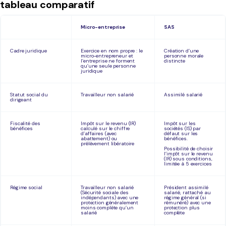
tableau comparatif
Micro-entreprise
SAS
Cadre juridique
Exercice en nom propre : le
Création d’une
micro-entrepreneur et
personne morale
l’entreprise ne forment
distincte
qu’une seule personne
juridique
Statut social du
Travailleur non salarié
Assimilé salarié
dirigeant
Fiscalité des
Impôt sur le revenu (IR)
Impôt sur les
bénéfices
calculé sur le chiffre
sociétés (IS) par
d’affaires (avec
défaut sur les
abattement) ou
bénéfices.
prélèvement libératoire
Possibilité de choisir
l’impôt sur le revenu
(IR) sous conditions,
limitée à 5 exercices
Régime social
Travailleur non salarié
Président assimilé
(Sécurité sociale des
salarié, rattaché au
indépendants) avec une
régime général (si
protection généralement
rémunéré) avec une
moins complète qu’un
protection plus
salarié
complète