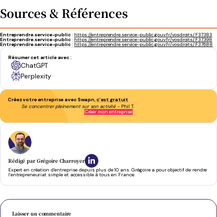
Sources & Références
Entreprendre.service-public
:
https://entreprendre.service-public.gouv.fr/vosdroits/F37383
Entreprendre.service-public
:
https://entreprendre.service-public.gouv.fr/vosdroits/F37398
Entreprendre.service-public
:
https://entreprendre.service-public.gouv.fr/vosdroits/F37688
Résumer cet article avec :
ChatGPT
Perplexity
Créez votre entreprise avec Swapn,
c’est gratuit
Se concentrer pleinement sur son activité
- Phil T.
Créer mon entreprise
Rédigé par
Grégoire Charroyer
Expert en création d’entreprise depuis plus de 10 ans. Grégoire a pour objectif de rendre
l’entrepreneuriat simple et accessible à tous en France.
Laisser un commentaire