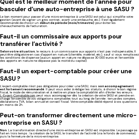
Quel est le meilleur moment de l’année pour
basculer d’une auto-entreprise à une SASU ?
Le bon moment pour passer d’une micro-entreprise à une SASU est celui qui simplifie votre
gestion (avant de signer un gros contrat, avant une embauche, etc.). Il est également
recommandé de choisir un
début de période (mois/trimestre)
pour éviter les
chevauchements de facturation.
Faut-il un commissaire aux apports pour
transférer l’activité ?
Selon votre situation
, le recours à un commissaire aux apports n’est pas indispensable, Il
peut être obligatoire en cas d’apport en nature (clientèle, matériel, etc.), sauf si vous remplisse
les conditions de dispense (aucun apport en nature ne dépasse 30 000 euros et l’ensemble
des apports en nature ne dépasse pas la moitié du capital).
Faut-il un expert-comptable pour créer une
SASU ?
L’expert-comptable n’est pas obligatoire pour créer une SASU, mais
son accompagnement
est fortement recommandé
. Il peut vous aider à rédiger les statuts, à choisir le bon régime
fiscal, le mode de rémunération et à mettre en place la comptabilité afin d’éviter les erreurs.
L-Expert-Comptable.com
peut vous accompagner dès la création de votre SASU et prendre en
charge l'ensemble de vos obligations comptables tout au long de l'année : tenue des comptes,
déclarations TVA, bilan annuel et conseil fiscal. Votre comptable dédié répond à vos questions
en moins de 2h.
Peut-on transformer directement une micro-
entreprise en SASU ?
Non
. La transformation directe d’une micro-entreprise en SASU est impossible. Le passage se
fait en trois temps : la création de la SASU, le transfert de l’activité (via le fonds de commerce),
puis la fermeture de la micro-entreprise.