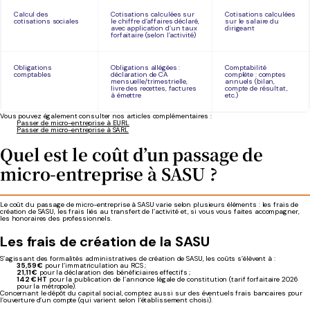
Calcul des
Cotisations calculées sur
Cotisations calculées
cotisations sociales
le chiffre d’affaires déclaré,
sur le salaire du
avec application d’un taux
dirigeant
forfaitaire (selon l’activité)
Obligations
Obligations allégées :
Comptabilité
comptables
déclaration de CA
complète : comptes
mensuelle/trimestrielle,
annuels (bilan,
livre des recettes, factures
compte de résultat,
à émettre
etc.)
Vous pouvez également consulter nos articles complémentaires :
Passer de micro-entreprise à EURL
Passer de micro-entreprise à SARL
Quel est le coût d’un passage de
micro-entreprise à SASU ?
Le coût du passage de micro-entreprise à SASU varie selon plusieurs éléments : les frais de
création de SASU, les frais liés au transfert de l’activité et, si vous vous faites accompagner,
les honoraires des professionnels.
Les frais de création de la SASU
S’agissant des formalités administratives de création de SASU, les coûts s’élèvent à :
35,59 €
pour l’immatriculation au RCS ;
21,11 €
pour la déclaration des bénéficiaires effectifs ;
142 € HT
pour la publication de l’annonce légale de constitution (tarif forfaitaire 2026
pour la métropole).
Concernant le dépôt du capital social, comptez aussi sur des éventuels frais bancaires pour
l’ouverture d’un compte (qui varient selon l’établissement choisi).