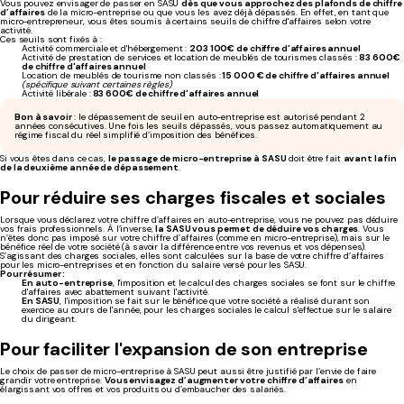
Vous pouvez envisager de passer en SASU
dès que vous approchez des plafonds de chiffre
d’affaires
de la micro-entreprise ou que vous les avez déjà dépassés. En effet, en tant que
micro-entrepreneur, vous êtes soumis à certains seuils de chiffre d'affaires selon votre
activité.
Ces seuils sont fixés à :
Activité commerciale et d'hébergement :
203 100€ de chiffre d'affaires annuel
Activité de prestation de services et location de meublés de tourismes classés :
83 600€
de chiffre d'affaires annuel
Location de meublés de tourisme non classés :
15 000 € de chiffre d'affaires annuel
(spécifique suivant certaines règles)
Activité libérale :
83 600€ de chiffre d'affaires annuel
Bon à savoir
: le dépassement de seuil en auto-entreprise est autorisé pendant 2
années consécutives. Une fois les seuils dépassés, vous passez automatiquement au
régime fiscal du réel simplifié d’imposition des bénéfices.
Si vous êtes dans ce cas,
le passage de micro-entreprise à SASU
doit être fait
avant la fin
de la deuxième année de dépassement
.
Pour réduire ses charges fiscales et sociales
Lorsque vous déclarez votre chiffre d’affaires en auto-entreprise, vous ne pouvez pas déduire
vos frais professionnels. À l’inverse,
la SASU vous permet de déduire vos charges
. Vous
n’êtes donc pas imposé sur votre chiffre d’affaires (comme en micro-entreprise), mais sur le
bénéfice réel de votre société (à savoir la différence entre vos revenus et vos dépenses).
S’agissant des charges sociales, elles sont calculées sur la base de votre chiffre d’affaires
pour les micro-entreprises et en fonction du salaire versé pour les SASU.
Pour résumer :
En auto-entreprise
, l'imposition et le calcul des charges sociales se font sur le chiffre
d'affaires avec abattement suivant l'activité.
En SASU
, l'imposition se fait sur le bénéfice que votre société a réalisé durant son
exercice au cours de l'année, pour les charges sociales le calcul s'effectue sur le salaire
du dirigeant.
Pour faciliter l'expansion de son entreprise
Le choix de passer de micro-entreprise à SASU peut aussi être justifié par l’envie de faire
grandir votre entreprise.
Vous envisagez d’augmenter votre chiffre d’affaires
en
élargissant vos offres et vos produits ou d’embaucher des salariés.