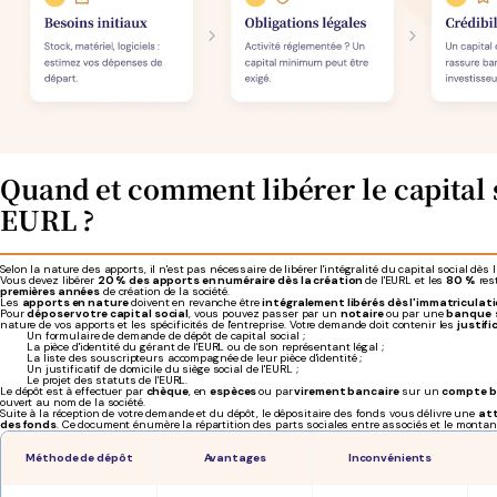
Quand et comment libérer le capital 
EURL ?
Selon la nature des apports, il n'est pas nécessaire de libérer l'intégralité du capital social dès l
Vous devez libérer
20 % des apports en numéraire dès la création
de l'EURL et les
80 %
res
premières années
de création de la société.
Les
apports en nature
doivent en revanche être
intégralement libérés dès l'immatriculati
Pour
déposer votre capital social
, vous pouvez passer par un
notaire
ou par une
banque
s
nature de vos apports et les spécificités de l'entreprise. Votre demande doit contenir les
justifi
Un formulaire de demande de dépôt de capital social ;
La pièce d'identité du gérant de l'EURL ou de son représentant légal ;
La liste des souscripteurs accompagnée de leur pièce d'identité ;
Un justificatif de domicile du siège social de l'EURL ;
Le projet des statuts de l'EURL.
Le dépôt est à effectuer par
chèque
, en
espèces
ou par
virement bancaire
sur un
compte b
ouvert au nom de la société.
Suite à la réception de votre demande et du dépôt, le dépositaire des fonds vous délivre une
at
des fonds
. Ce document énumère la répartition des parts sociales entre associés et le montant
Méthode de dépôt
Avantages
Inconvénients