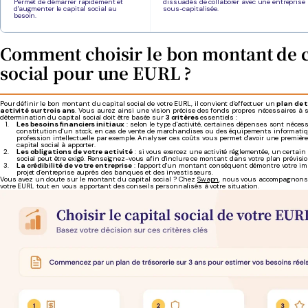
Permet de démarrer rapidement et
dissuadés de collaborer avec une entrepris
d'augmenter le capital social au
sous-capitalisée.
besoin.
Comment choisir le bon montant de c
social pour une EURL ?
Pour définir le bon montant du capital social de votre EURL, il convient d'effectuer un
plan de t
activité sur trois ans
. Vous aurez ainsi une vision précise des fonds propres nécessaires à
détermination du capital social doit être basée sur
3 critères
essentiels :
Les besoins financiers initiaux
: selon le type d'activité, certaines dépenses sont néces
constitution d'un stock, en cas de vente de marchandises ou des équipements informati
profession intellectuelle par exemple. Analyser ces coûts vous permet d'avoir une premiè
capital social à apporter.
Les obligations de votre activité
: si vous exercez une activité réglementée, un certain
social peut être exigé. Renseignez-vous afin d'inclure ce montant dans votre plan prévisio
La crédibilité de votre entreprise
: l'apport d'un montant conséquent démontre votre im
projet d'entreprise auprès des banques et des investisseurs.
Vous avez un doute sur le montant du capital social ? Chez
Swapn
, nous vous accompagnons 
votre EURL tout en vous apportant des conseils personnalisés à votre situation.