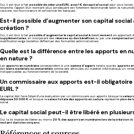
Oui, il est tout à fait
possible de créer une EURL avec 1 € de capital social
pour vous lancer
revanche, l'apport d'un montant plus conséquent est fortement recommandé selon la nature de 
rassurer vos fournisseurs et convaincre les banques.
Est-il possible d’augmenter son capital social 
création ?
Oui, il est tout à fait
possible d'augmenter le capital social à tout moment
en apportant 
supplémentaires
, en incorporant des
réserves ou des bénéfices
ou par une
compensation
modification exige toutefois d'effectuer des formalités administratives.
Quelle est la différence entre les apports en 
en nature ?
Les
apports en numéraire
correspondent à une
somme d'argent
tandis que les
apports e
des
biens matériels ou immatériels
comme des véhicules, du matériel informatique, un imm
Indispensables au fonctionnement de la société.
Un commissaire aux apports est-il obligatoire
EURL ?
Le capital doit faire l'objet d'une évaluation par un commissaire aux apports lorsque la
valeur 
dépasse 30 000 €
et lorsque la
valeur totale des apports en nature
représente
plus de l
social.
Le capital social peut-il être libéré en plusieurs
Oui, la loi impose de libérer au moins
20 % des apports en numéraire lors de la création
de 
restant dans les cinq ans
.
Références et sources