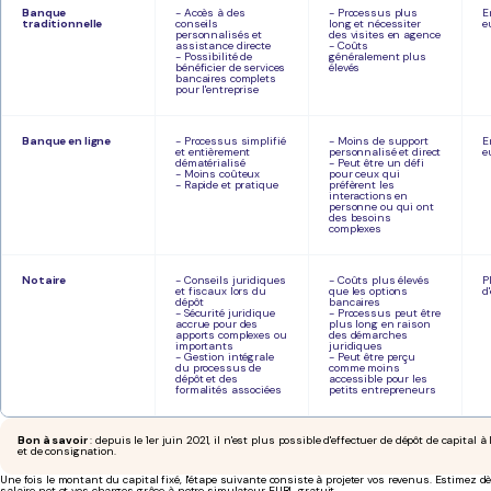
Banque
- Accès à des
- Processus plus
E
traditionnelle
conseils
long et nécessiter
e
personnalisés et
des visites en agence
assistance directe
- Coûts
- Possibilité de
généralement plus
bénéficier de services
élevés
bancaires complets
pour l'entreprise
Banque en ligne
- Processus simplifié
- Moins de support
E
et entièrement
personnalisé et direct
e
dématérialisé
- Peut être un défi
- Moins coûteux
pour ceux qui
- Rapide et pratique
préfèrent les
interactions en
personne ou qui ont
des besoins
complexes
Notaire
- Conseils juridiques
- Coûts plus élevés
P
et fiscaux lors du
que les options
d
dépôt
bancaires
- Sécurité juridique
- Processus peut être
accrue pour des
plus long en raison
apports complexes ou
des démarches
importants
juridiques
- Gestion intégrale
- Peut être perçu
du processus de
comme moins
dépôt et des
accessible pour les
formalités associées
petits entrepreneurs
Bon à savoir
: depuis le 1er juin 2021, il n'est plus possible d'effectuer de dépôt de capital 
et de consignation.
Une fois le montant du capital fixé, l'étape suivante consiste à projeter vos revenus. Estimez 
salaire net et vos charges grâce à notre
simulateur EURL gratuit.