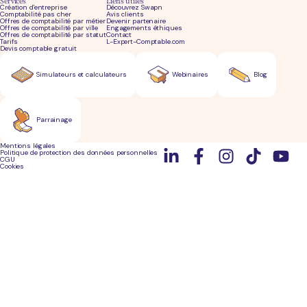
Services
Liens utiles
Création d'entreprise
Découvrez Swapn
Comptabilité pas cher
Avis clients
Offres de comptabilité par métier
Devenir partenaire
Offres de comptabilité par ville
Engagements éthiques
Offres de comptabilité par statut
Contact
Tarifs
L-Expert-Comptable.com
Devis comptable gratuit
Simulateurs et calculateurs
Webinaires
Blog
Parrainage
Mentions légales
Politique de protection des données personnelles
CGU
Cookies