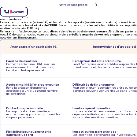
Notre espace presse
Depuis 2003, le
montant minimum du capital social
de départ requis pour créer une EURL 
abaissement est de faciliter la création d'une EURL pour son associé unique.
Gratuit
Toutefois, selon votre activité, un capital de 1 € peut s'avérer
insuffisant pour combler vos p
le cas par exemple pour une activité qui nécessite l'achat de matières premières ou du stock po
marchandises.
Le montant du capital (même 1 €) et la nature des apports (numéraire ou nature) doivent être 
et détaillés dans les
statuts de l'EURL
. Vous trouverez tous les articles dédiés à la composit
modèle de statuts EURL à jour
.
Un montant faible de capital peut
dissuader d'éventuels investisseurs
d'établir un partena
Avec 1 € de capital social, votre paraîtrez
moins crédible auprès de votre banque
qui sera mo
accorder un financement.
Avantages d'un capital de 1 €
Inconvénients d'un capital 
Facilité de création
Perception de faible crédibilité
Permet de créer une EURL avec un
Rend l'entreprise moins crédible auprès des
investissement initial quasi nul,
investisseurs et des partenaires commerciau
facilitant l'entrepreneuriat.
Accès simplifié à l'entrepreneuriat
Difficultés de financement
Rend la création d'entreprise
Peut compliquer l'obtention de prêts ou de cré
accessible à un plus grand nombre
banques peuvent voir un risque dans un capi
de personnes.
Protection personnelle
Limites opérationnelles
La responsabilité est limitée au
Un capital de 1 € peut s'avérer insuffisant p
montant des apports, minimisant les
dépenses initiales, surtout dans les activit
risques personnels.
stock ou des matières premières.
Flexibilité pour augmenter le
Impact sur les partenariats
capital plus tard
Les potentiels partenaires ou investisseurs 