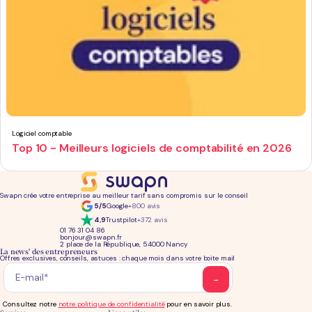
Logiciel comptable
Top 10 - Meilleurs logiciels de comptabilité en 2026
Swapn crée votre entreprise au meilleur tarif sans compromis sur le conseil
5/5
Google
+800 avis
4,9
Trustpilot
+372 avis
01 76 31 04 86
bonjour@swapn.fr
2 place de la République, 54000 Nancy
La news' des entrepreneurs
Offres exclusives, conseils, astuces : chaque mois dans votre boite mail
Consultez notre
notre politique de confidentialité
pour en savoir plus.