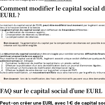
Comment modifier le capital social d
EURL ?
Le montant du capital social de l'EURL
peut être modifié à tout moment
par le gérant associ
revu à la hausse comme à la baisse.
L'
augmentation du capital social
peut s'effectuer de
3 manières
différentes :
La réalisation de nouveaux apports ;
L'incorporation de réserves ou bénéfices ;
La compensation de créances.
Bon à savoir
: l'augmentation du capital par la compensation de créances est possible à co
créance soit liquide et exigible.
La
réduction du capital social
peut être envisagée pour combler certaines
difficultés finan
restituer une partie de vos apports
.
Pour modifier le capital social de l'EURL, le gérant associé unique se doit d'effectuer quelques
f
administratives
en 4 étapes :
Formaliser la décision de modifier le capital dans un procès-verbal ;
Effectuer la publication d'un avis de modification dans un journal d'annonces légales ;
Constituer un formulaire de modification d'entreprise en ligne ;
Effectuer le dépôt de votre dossier sur le guichet unique de l'INPI.
Suite à cette modification, un
nouvel extrait Kbis
vous sera transmis par le greffe du tribun
Bon à savoir
: lors de la modification, des frais administratifs peuvent vous être demandés
FAQ sur le capital social d’une EURL
Peut-on créer une EURL avec 1 € de capital soc