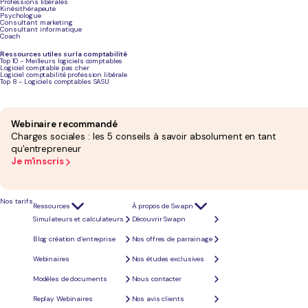
Professions libérales
Kinésithérapeute
Psychologue
Consultant marketing
Consultant informatique
Coach
Ressources utiles sur la comptabilité
Top 10 - Meilleurs logiciels comptables
Logiciel comptable pas cher
Logiciel comptabilité profession libérale
Top 8 - Logiciels comptables SASU
Webinaire recommandé
Charges sociales : les 5 conseils à savoir absolument en tant
qu'entrepreneur
Je m'inscris
Nos tarifs
Ressources
À propos de Swapn
Simulateurs et calculateurs
Découvrir Swapn
Blog création d’entreprise
Nos offres de parrainage
Webinaires
Nos études exclusives
Quel est le montant minimum du cap
Modèles de documents
Nous contacter
social pour une EURL ?
Replay Webinaires
Nos avis clients