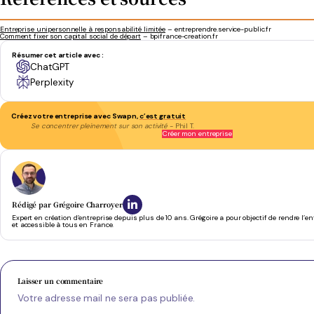
Entreprise unipersonnelle à responsabilité limitée
– entreprendre.service-public.fr
Comment fixer son capital social de départ
– bpifrance-creation.fr
Résumer cet article avec :
ChatGPT
Perplexity
Créez votre entreprise avec Swapn,
c’est gratuit
Se concentrer pleinement sur son activité
- Phil T.
Créer mon entreprise
Rédigé par
Grégoire Charroyer
Expert en création d’entreprise depuis plus de 10 ans. Grégoire a pour objectif de rendre l’e
et accessible à tous en France.
Laisser un commentaire
Votre adresse mail ne sera pas publiée.