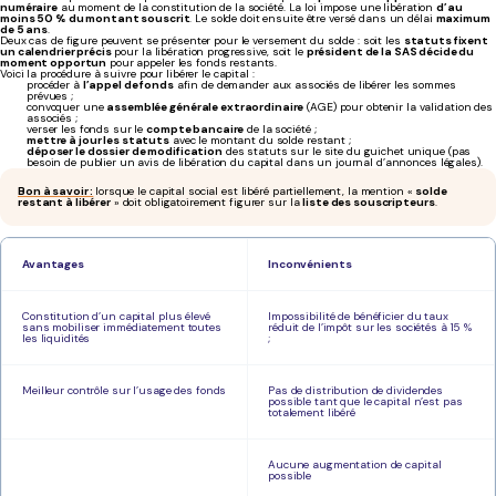
numéraire
au moment de la constitution de la société. La loi impose une libération
d’au
moins 50 % du montant souscrit
. Le solde doit ensuite être versé dans un délai
maximum
de 5 ans
.
Deux cas de figure peuvent se présenter pour le versement du solde : soit les
statuts fixent
un calendrier précis
pour la libération progressive, soit le
président de la SAS décide du
moment opportun
pour appeler les fonds restants.
Voici la procédure à suivre pour libérer le capital :
procéder à
l’appel de fonds
afin de demander aux associés de libérer les sommes
prévues ;
convoquer une
assemblée générale extraordinaire
(AGE) pour obtenir la validation des
associés ;
verser les fonds sur le
compte bancaire
de la société ;
mettre à jour les statuts
avec le montant du solde restant ;
déposer le dossier de modification
des statuts sur le site du guichet unique (pas
besoin de publier un avis de libération du capital dans un journal d’annonces légales).
Bon à savoir :
lorsque le capital social est libéré partiellement, la mention «
solde
restant à libérer
» doit obligatoirement figurer sur la
liste des souscripteurs
.
Avantages
Inconvénients
Constitution d’un capital plus élevé
Impossibilité de bénéficier du taux
sans mobiliser immédiatement toutes
réduit de l’impôt sur les sociétés à 15 %
les liquidités
;
Meilleur contrôle sur l’usage des fonds
Pas de distribution de dividendes
possible tant que le capital n’est pas
totalement libéré
Aucune augmentation de capital
possible