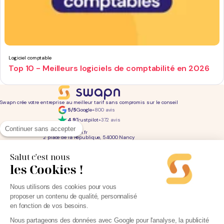
Logiciel comptable
Top 10 - Meilleurs logiciels de comptabilité en 2026
Swapn crée votre entreprise au meilleur tarif sans compromis sur le conseil
5/5
Google
+800 avis
4,9
Trustpilot
+372 avis
01 76 31 04 86
Continuer sans accepter
bonjour@swapn.fr
2 place de la République, 54000 Nancy
La news' des entrepreneurs
Offres exclusives, conseils, astuces : chaque mois dans votre boite mail
Salut c'est nous
les Cookies !
Consultez notre
notre politique de confidentialité
pour en savoir plus.
Services
Liens utiles
Nous utilisons des cookies pour vous
Création d'entreprise
Découvrez Swapn
proposer un contenu de qualité, personnalisé
Comptabilité pas cher
Avis clients
Offres de comptabilité par métier
Devenir partenaire
en fonction de vos besoins.
Offres de comptabilité par ville
Engagements éthiques
Offres de comptabilité par statut
Contact
Tarifs
L-Expert-Comptable.com
Nous partageons des données avec Google pour l'analyse, la publicité
Devis comptable gratuit