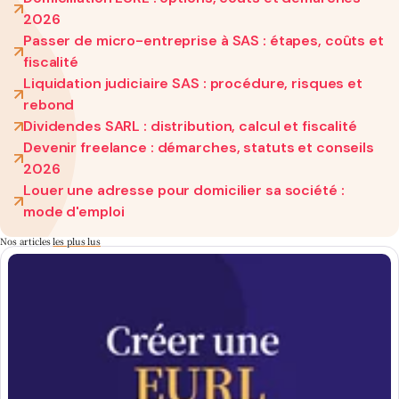
2026
Passer de micro-entreprise à SAS : étapes, coûts et
fiscalité
Liquidation judiciaire SAS : procédure, risques et
rebond
Dividendes SARL : distribution, calcul et fiscalité
Devenir freelance : démarches, statuts et conseils
2026
Louer une adresse pour domicilier sa société :
mode d'emploi
Nos articles
les plus lus