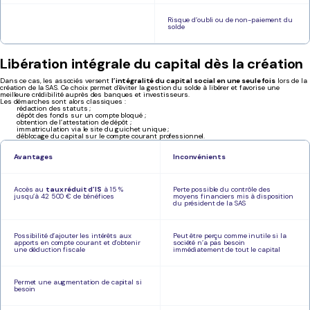
Risque d’oubli ou de non-paiement du
solde
Libération intégrale du capital dès la création
Dans ce cas, les associés versent
l’intégralité du capital social en une seule fois
lors de la
création de la SAS. Ce choix permet d’éviter la gestion du solde à libérer et favorise une
meilleure crédibilité auprès des banques et investisseurs.
Les démarches sont alors classiques :
rédaction des statuts ;
dépôt des fonds sur un compte bloqué ;
obtention de l’attestation de dépôt ;
immatriculation via le site du guichet unique ;
déblocage du capital sur le compte courant professionnel.
Avantages
Inconvénients
Accès au
taux réduit d’IS
à 15 %
Perte possible du contrôle des
jusqu’à 42 500 € de bénéfices
moyens financiers mis à disposition
du président de la SAS
Possibilité d’ajouter les intérêts aux
Peut être perçu comme inutile si la
apports en compte courant et d’obtenir
société n’a pas besoin
une déduction fiscale
immédiatement de tout le capital
Permet une augmentation de capital si
besoin