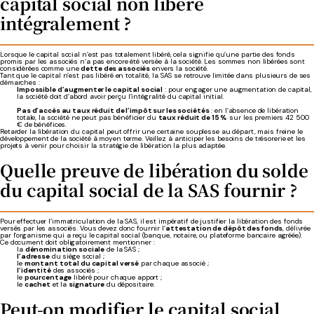
capital social non libéré
intégralement ?
Lorsque le capital social n’est pas totalement libéré, cela signifie qu’une partie des fonds
promis par les associés n’a pas encore été versée à la société. Les sommes non libérées sont
considérées comme une
dette des associés
envers la société.
Tant que le capital n’est pas libéré en totalité, la SAS se retrouve limitée dans plusieurs de ses
démarches :
Impossible d’augmenter le capital social
: pour engager une augmentation de capital,
la société doit d’abord avoir perçu l’intégralité du capital initial.
Pas d’accès au taux réduit de l’impôt sur les sociétés
: en l’absence de libération
totale, la société ne peut pas bénéficier du
taux réduit de 15 %
sur les premiers 42 500
€ de bénéfices.
Retarder la libération du capital peut offrir une certaine souplesse au départ, mais freine le
développement de la société à moyen terme. Veillez à anticiper les besoins de trésorerie et les
projets à venir pour choisir la stratégie de libération la plus adaptée.
Quelle preuve de libération du solde
du capital social de la SAS fournir ?
Pour effectuer l’immatriculation de la SAS, il est impératif de justifier la libération des fonds
versés par les associés. Vous devez donc fournir l’
attestation de dépôt des fonds
, délivrée
par l’organisme qui a reçu le capital social (banque, notaire, ou plateforme bancaire agréée).
Ce document doit obligatoirement mentionner :
la
dénomination sociale
de la SAS ;
l’adresse
du siège social ;
le
montant total du capital versé
par chaque associé ;
l’identité
des associés ;
le
pourcentage
libéré pour chaque apport ;
le
cachet
et la
signature
du dépositaire.
Peut-on modifier le capital social