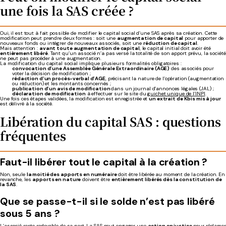
une fois la SAS créée ?
Oui, il est tout à fait possible de modifier le capital social d’une SAS après sa création. Cette
modification peut prendre deux formes : soit une
augmentation de capital
pour apporter de
nouveaux fonds ou intégrer de nouveaux associés, soit une
réduction de capital
.
Mais attention :
avant toute augmentation de capital
, le capital initial doit avoir été
entièrement libéré
. Tant qu’un associé n’a pas versé la totalité de son apport prévu, la société
ne peut pas procéder à une augmentation.
La modification du capital social implique plusieurs formalités obligatoires :
convocation d’une Assemblée Générale Extraordinaire (AGE)
des associés pour
voter la décision de modification ;
rédaction d’un procès-verbal d’AGE
, précisant la nature de l’opération (augmentation
ou réduction) et les montants concernés ;
publication d’un avis de modification
dans un journal d’annonces légales (JAL) ;
déclaration de modification
à effectuer sur le site du
guichet unique de l’INPI
.
Une fois ces étapes validées, la modification est enregistrée et
un extrait de Kbis mis à jour
est délivré à la société.
Libération du capital SAS : questions
fréquentes
Faut-il libérer tout le capital à la création ?
Non, seule
la moitié des apports en numéraire
doit être libérée au moment de la création. En
revanche, les
apports en nature
doivent être
entièrement libérés dès la constitution de
la SAS
.
Que se passe-t-il si le solde n’est pas libéré
sous 5 ans ?
L’associé reste redevable de sa part. La SAS peut engager une
action en justice
pour réclamer