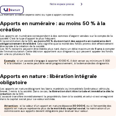
quel montant minimum libérer ?
Notre espace presse
Gratuit
La loi distingue deux cas de figure selon la nature des apports : en numéraire ou en nature.
Le montant à libérer dépend donc du type d’apport concerné.
Apports en numéraire : au moins 50 % à la
création
Les apports en numéraire correspondent à des sommes d’argent versées sur le compte de la
société. C’est le type d’apport le plus fréquent.
À la constitution de la SAS,
au moins 50 % du montant des apports en numéraire doit
obligatoirement être libéré
. Cela signifie que la moitié des fonds promis doit effectivement
être versée à la création de la société.
Les 50 % restants peuvent être libérés plus tard, dans un délai maximum de
5 ans
à compter
de l’immatriculation. Cette décision appartient aux dirigeants, qui peuvent appeler les fonds
en une ou plusieurs fois.
Exemple
: si un associé s’engage à apporter 10 000 €, il doit verser au minimum 5 000
€ à la création. Le reste peut être versé progressivement, à la demande des dirigeants.
Apports en nature : libération intégrale
obligatoire
Les apports en nature désignent les biens matériels ou immatériels (ordinateur, véhicule,
brevet…) remis à la société. Dans ce cas,
la libération doit être totale et immédiate dès la
création
de la SAS.
L’associé transfère immédiatement la propriété du bien à la société, et celui-ci est enregistré
dans le capital social pour sa valeur estimée.
Attention
: si la valeur d’un apport en nature dépasse
30 000 €
, ou si l’ensemble des
apports en nature représente plus de
la moitié du capital social
, la nomination d’un
commissaire aux apports devient obligatoire pour évaluer leur valeur.