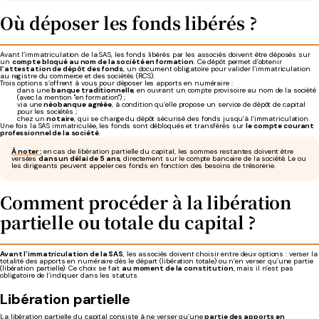
Où déposer les fonds libérés ?
Avant l’immatriculation de la SAS, les fonds libérés par les associés doivent être déposés sur
un
compte bloqué au nom de la société en formation
. Ce dépôt permet d’obtenir
l’attestation de dépôt des fonds
, un document obligatoire pour valider l’immatriculation
au registre du commerce et des sociétés (RCS).
Trois options s’offrent à vous pour déposer les apports en numéraire :
dans une
banque traditionnelle
, en ouvrant un compte provisoire au nom de la société
(avec la mention "en formation") ;
via une
néobanque agréée
, à condition qu’elle propose un service de dépôt de capital
pour les sociétés ;
chez un
notaire
, qui se charge du dépôt sécurisé des fonds jusqu’à l’immatriculation.
Une fois la SAS immatriculée, les fonds sont débloqués et transférés sur
le compte courant
professionnel de la société
.
À noter :
en cas de libération partielle du capital, les sommes restantes doivent être
versées
dans un délai de 5 ans
, directement sur le compte bancaire de la société. Le ou
les dirigeants peuvent appeler ces fonds en fonction des besoins de trésorerie.
Comment procéder à la libération
partielle ou totale du capital ?
Avant l’immatriculation de la SAS
, les associés doivent choisir entre deux options : verser la
totalité des apports en numéraire dès le départ (libération totale) ou n’en verser qu’une partie
(libération partielle). Ce choix se fait
au moment de la constitution
, mais il n’est pas
obligatoire de l’indiquer dans les statuts.
Libération partielle
La libération partielle du capital consiste à ne verser qu’une
partie des apports en