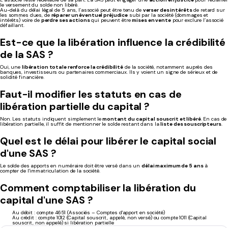
le versement du solde non libéré.
Au-delà du délai légal de 5 ans, l’associé peut être tenu de
verser des intérêts
de retard sur
les sommes dues, de
réparer un éventuel préjudice
subi par la société (dommages et
intérêts) voire de
perdre ses actions
qui peuvent être
mises en vente
pour exclure l’associé
défaillant.
Est-ce que la libération influence la crédibilité
de la SAS ?
Oui, une
libération totale renforce la crédibilité
de la société, notamment auprès des
banques, investisseurs ou partenaires commerciaux. Ils y voient un signe de sérieux et de
solidité financière.
Faut-il modifier les statuts en cas de
libération partielle du capital ?
Non. Les statuts indiquent simplement le
montant du capital souscrit et libéré
. En cas de
libération partielle, il suffit de mentionner le solde restant dans la
liste des souscripteurs
.
Quel est le délai pour libérer le capital social
d'une SAS ?
Le solde des apports en numéraire doit être versé dans un
délai maximum de 5 ans
à
compter de l’immatriculation de la société.
Comment comptabiliser la libération du
capital d'une SAS ?
Au débit : compte 4651 (Associés – Comptes d'apport en société)
Au crédit : compte 1012 (Capital souscrit, appelé, non versé) ou compte 1011 (Capital
souscrit, non appelé) si libération partielle