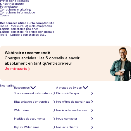
Professions libérales
Kinésithérapeute
Psychologue
Consultant marketing
Consultant informatique
Coach
Ressources utiles sur la comptabilité
Top 10 - Meilleurs logiciels comptables
Logiciel comptable pas cher
Logiciel comptabilité profession libérale
Top 8 - Logiciels comptables SASU
Webinaire recommandé
Charges sociales : les 5 conseils à savoir
absolument en tant qu'entrepreneur
Je m'inscris
Nos tarifs
Ressources
À propos de Swapn
Simulateurs et calculateurs
Découvrir Swapn
Blog création d’entreprise
Nos offres de parrainage
À noter
:
l’apport en industrie
, qui correspond à une mise à disposition de
compétences ou de savoir-faire, ne fait pas partie du capital social. Il n’est donc pas
concerné par la libération du capital.
Webinaires
Nos études exclusives
Modèles de documents
Nous contacter
Libération du capital social en SAS :
Replay Webinaires
Nos avis clients