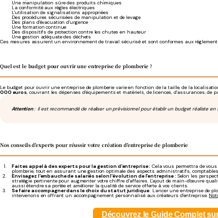
Une manipulation sûre des produits chimiques
La conformité aux règles électriques
L'utilisation de signalisations appropriées
Des procédures sécurisées de manipulation et de levage
Des plans d'évacuation d'urgence
Une formation continue
Des dispositifs de protection contre les chutes en hauteur
Une gestion adéquate des déchets
Ces mesures assurent un environnement de travail sécurisé et sont conformes aux réglementat
Quel est le budget
pour
ouvrir
une entreprise de
plomberie
?
Le budget pour ouvrir une entreprise de plomberie varie en fonction de la taille, de la localisat
000 euros
, couvrant les dépenses d'équipements et matériels, de licences, d'assurances, de p
Attention
: il est recommandé de réaliser un prévisionnel pour établir un budget réaliste en
Nos conseils d'experts pour réussir votre création d'entreprise de plomberie
Faites appel à des experts pour la gestion d'entreprise :
Cela vous permettra de vous c
plomberie, tout en assurant une gestion optimale des aspects administratifs, comptables, 
Envisagez l'embauche de salariés selon l'évolution de l'entreprise :
Selon les perspect
stratégie pertinente pour augmenter votre chiffre d'affaires. L'ajout de main-d'œuvre quali
aussi étendre sa portée et améliorer la qualité de service offerte à vos clients.
Se faire accompagner dans le choix du statut juridique
: Lancer une entreprise de plo
intervenons en offrant un accompagnement personnalisé aux créateurs d'entreprise.
Notr
Découvrez le Guide Complet sur l