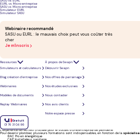
SASU vs EURL
EURL vs Micro-entreprise
SASU vs Micro-entreprise
Simulateur EURL
Simulateur SASU
Webinaire recommandé
SASU ou EURL : le mauvais choix peut vous coûter très
cher
Je m'inscris
Ressources
À propos de Swapn
Simulateurs et calculateurs
Découvrir Swapn
Blog création d’entreprise
Nos offres de parrainage
Webinaires
Nos études exclusives
Modèles de documents
Nous contacter
Replay Webinaires
Nos avis clients
Quelles sont les formations pour devenir plombier ?
Notre espace presse
Gratuit
Pour créer une entreprise dans le domaine de la plomberie, il est nécessaire :
D’être
titulaire d’un CAP, BEP
ou d’un diplôme de niveau équivalent ou supérieur, dans l
01 76 31 04 86
Ou de justifier d’une
expérience professionnelle
d’au moins 3 ans dans le secteur.
L’expérience terrain est cruciale pour le succès d'une entreprise de plomberie.
Pour devenir plombier, plusieurs formations sont indispensables, en fonction de la
spécialis
BAC Pro en énergétique
CAP Installateur sanitaire