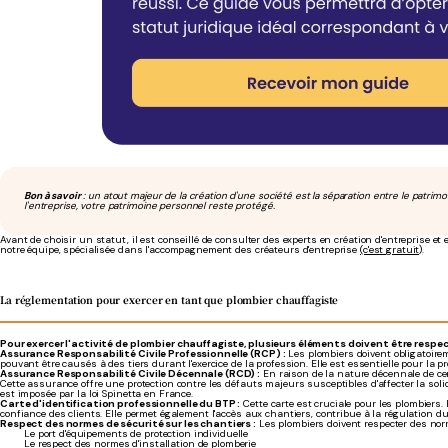
Bon à savoir
: un atout majeur de la création d'une société est la séparation entre le patrimoi
l'entreprise, votre patrimoine personnel reste protégé.
Avant de choisir un statut, il est conseillé de consulter des experts en création d'entreprise 
notre équipe, spécialisée dans l'accompagnement des créateurs d'entreprise
(c'est gratuit)
.
La réglementation pour exercer en tant que plombier chauffagiste
Pour exercer l'activité de plombier chauffagiste, plusieurs éléments doivent être respec
Assurance Responsabilité Civile Professionnelle (RCP) :
Les plombiers doivent obligatoir
pouvant être causés à des tiers durant l'exercice de la profession. Elle est essentielle pour la p
Assurance Responsabilité Civile Décennale (RCD) :
En raison de la nature décennale de ce
Cette assurance offre une protection contre les défauts majeurs susceptibles d'affecter la sol
est imposée par la loi Spinetta en France.
Carte d'identification professionnelle du BTP :
Cette carte est cruciale pour les plombiers. E
confiance des clients. Elle permet également l'accès aux chantiers, contribue à la régulation d
Respect des normes de sécurité sur les chantiers :
Les plombiers doivent respecter des norm
Le port d'équipements de protection individuelle
Le respect des normes d'installation de plomberie