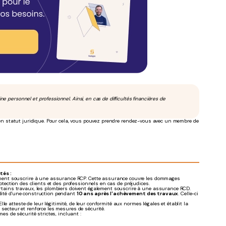
ne personnel et professionnel. Ainsi, en cas de difficultés financières de
et en statut juridique. Pour cela, vous pouvez prendre rendez-vous avec un membre de
tés :
ement souscrire à une assurance RCP. Cette assurance couvre les dommages
rotection des clients et des professionnels en cas de préjudices.
rtains travaux, les plombiers doivent également souscrire à une assurance RCD.
idité d'une construction pendant
10 ans après l'achèvement des travaux
. Celle-ci
lle atteste de leur légitimité, de leur conformité aux normes légales et établit la
u secteur et renforce les mesures de sécurité.
es de sécurité strictes, incluant :