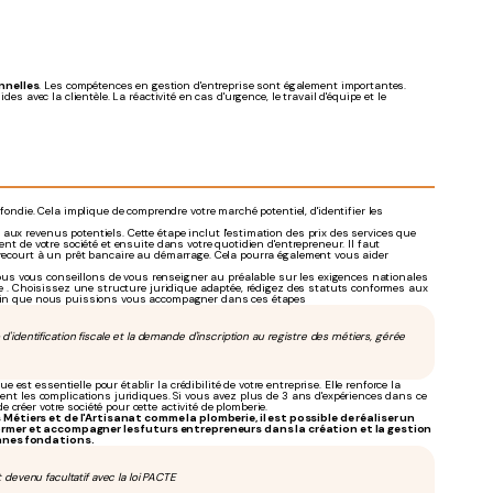
nnelles
. Les compétences en gestion d'entreprise sont également importantes.
des avec la clientèle. La réactivité en cas d'urgence, le travail d'équipe et le
ndie. Cela implique de comprendre votre marché potentiel, d'identifier les
 aux revenus potentiels. Cette étape inclut l'estimation des prix des services que
nt de votre société et ensuite dans votre quotidien d'entrepreneur. Il faut
r recourt à un prêt bancaire au démarrage. Cela pourra également vous aider
nous vous conseillons de vous renseigner au préalable sur les exigences nationales
que . Choisissez une structure juridique adaptée, rédigez des statuts conformes aux
in que nous puissions vous accompagner dans ces étapes
dentification fiscale et la demande d'inscription au registre des métiers, gérée
est essentielle pour établir la crédibilité de votre entreprise. Elle renforce la
ient les complications juridiques. Si vous avez plus de 3 ans d'expériences dans ce
créer votre société pour cette activité de plomberie.
Métiers et de l'Artisanat comme la plomberie, il est possible de réaliser un
former et accompagner les futurs entrepreneurs dans la création et la gestion
onnes fondations.
t devenu facultatif avec la loi PACTE