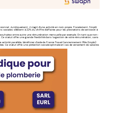
sionnel. Juridiquement, il s'agit d'une activité en nom propre. Fiscalement, l'impôt
ns sociales s'élèvent à 22% du chiffre d'affaires pour les prestations de service et à
 souhaitez entre autre une rémunération mensuelle par exemple. En tant que non-
e. Ce statut offre une grande flexibilité dans la gestion de votre rémunération, sans
 activité parallèle, bénéficiez d'aide de France Travail (anciennement Pôle Emploi)
des. Ce statut offre une protection sociale optimale en cas de versement de salaires