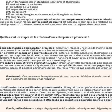
BEP en techniques des installations sanitaires et thermiques
BP en équipements sanitaires
BP en métiers de la piscine
BM en plomberie sanitaire
BMS en bâtiment
BTS en fluides, énergies, environnement, option génie sanitaire
MC en zinguerie
La création d'une entreprise de plomberie nécessite des
compétences techniques et relatio
Sur le plan relationnel, un
service client de qualité
est nécessaire pour bâtir des relations soli
développement d'un réseau professionnel sont aussi des atouts majeurs dans ce secteur.
Quelles sont les étapes de la création d'une entreprise en plomberie ?
Étude de marché et préparation préalable :
Avant tout, réalisez une étude de marché approfo
concurrents locaux et de s'informer sur leur communication et leur tarifs.
En parallèle,
effectuez une analyse des coûts
(matériels, déplacements, etc.) et comparez les
peuvent vous apporter les différents prestataires avec qui vous allez travailler avant le lanceme
également faire une estimation de vos besoins financiers et savoir si vous avez besoin d'avoi
à choisir le statut juridique approprié pour votre entreprise.
Procédure administrative et immatriculation :
Pour lancer votre entreprise de plomberie, 
en lien avec votre activité mais également s'il y a des spécificités selon votre zone géographi
normes légales, et procédez à l'immatriculation. Pour cela n'hésitez pas à passer par
Swapn
af
Bon à savoir
: Cela comprend l'enregistrement du nom commercial, l'obtention d'un numéro d'i
par la chambre de métiers et de l'artisanat
Justification de la qualification professionnelle :
Une qualification professionnelle reconnue 
confiance des clients et des partenaires, assure la conformité avec les réglementations et prév
secteur d'activité mais que vous n'avez pas les diplômes, vous serez quand même en capacité de 
Stage de préparation à l'installation (SPI) : Pour les métiers relevant de la Chambre des 
stage de préparation à l'installation. D'une durée moyenne de 8 jours, ce stage vise à 
d'une entreprise dans ce secteur. Il offre les bases essentielles pour démarrer sur de b
Pour la petite histoire :
Le stage de préparation à l'installation, historiquement obligatoire, es