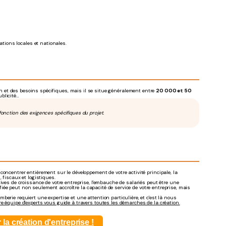
ions locales et nationales.
ion et des besoins spécifiques, mais il se situe généralement entre
20 000 et 50
ublicité…
 fonction des exigences spécifiques du projet.
oncentrer entièrement sur le développement de votre activité principale, la
fiscaux et logistiques.
ives de croissance de votre entreprise, l'embauche de salariés peut être une
fiée peut non seulement accroître la capacité de service de votre entreprise, mais
mberie requiert une expertise et une attention particulière, et c'est là nous
e équipe d'experts vous guide à travers toutes les démarches de la création.
a création d'entreprise !