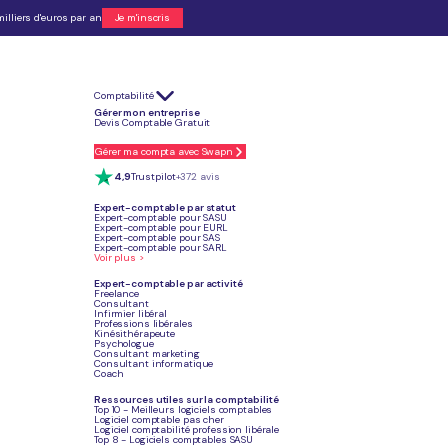
illiers d'euros par an
Je m'inscris
Comptabilité
ionnelle d'au moins 3 ans dans le secteur.
Gérer mon entreprise
pour l'équipement, l'assurance et les démarches administratives.
Devis Comptable Gratuit
l et de vos objectifs à court et long terme.
oires
pour exercer légalement.
ment de votre projet.
Gérer ma compta avec Swapn
 sécurité et un bon réseau professionnel.
4,9
Trustpilot
+372 avis
Expert-comptable par statut
Expert-comptable pour SASU
Expert-comptable pour EURL
Je crée mon entreprise
Expert-comptable pour SAS
Expert-comptable pour SARL
Voir plus >
Expert-comptable par activité
Freelance
Consultant
Infirmier libéral
Article mis à jour
Professions libérales
Le 23 juin 2026
Kinésithérapeute
Psychologue
Consultant marketing
Consultant informatique
Coach
Ressources utiles sur la comptabilité
Top 10 - Meilleurs logiciels comptables
Logiciel comptable pas cher
Logiciel comptabilité profession libérale
Top 8 - Logiciels comptables SASU