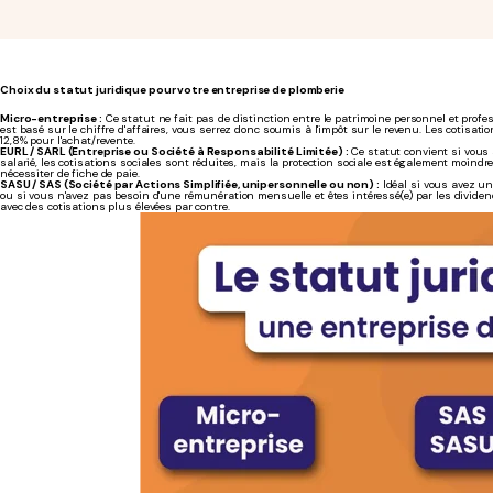
Choix du statut juridique pour votre entreprise de plomberie
Micro-entreprise :
Ce statut ne fait pas de distinction entre le patrimoine personnel et profes
est basé sur le chiffre d'affaires, vous serrez donc soumis à l'impôt sur le revenu. Les cotisatio
12,8% pour l'achat/revente.
EURL / SARL (Entreprise ou Société à Responsabilité Limitée) :
Ce statut convient si vous
salarié, les cotisations sociales sont réduites, mais la protection sociale est également moindr
nécessiter de fiche de paie.
SASU / SAS (Société par Actions Simplifiée, unipersonnelle ou non) :
Idéal si vous avez une
ou si vous n'avez pas besoin d'une rémunération mensuelle et êtes intéressé(e) par les dividen
avec des cotisations plus élevées par contre.