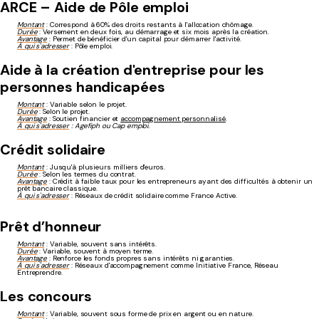
ARCE – Aide de Pôle emploi
Montant
: Correspond à 60% des droits restants à l'allocation chômage.
Durée
: Versement en deux fois, au démarrage et six mois après la création.
Avantage
: Permet de bénéficier d'un capital pour démarrer l'activité.
À qui s'adresser
: Pôle emploi.
Aide à la création d'entreprise pour les
personnes handicapées
Montant
: Variable selon le projet.
Durée
: Selon le projet.
Avantage
: Soutien financier et
accompagnement personnalisé
.
À qui s'adresser
: Agefiph ou Cap emploi.
Crédit solidaire
Montant
: Jusqu'à plusieurs milliers d'euros.
Durée
: Selon les termes du contrat.
Avantage
: Crédit à faible taux pour les entrepreneurs ayant des difficultés à obtenir un
prêt bancaire classique.
À qui s'adresser
: Réseaux de crédit solidaire comme France Active.
Prêt d’honneur
Montant
: Variable, souvent sans intérêts.
Durée
: Variable, souvent à moyen terme.
Avantage
: Renforce les fonds propres sans intérêts ni garanties.
À qui s'adresser
: Réseaux d'accompagnement comme Initiative France, Réseau
Entreprendre.
Les concours
Montant
: Variable, souvent sous forme de prix en argent ou en nature.