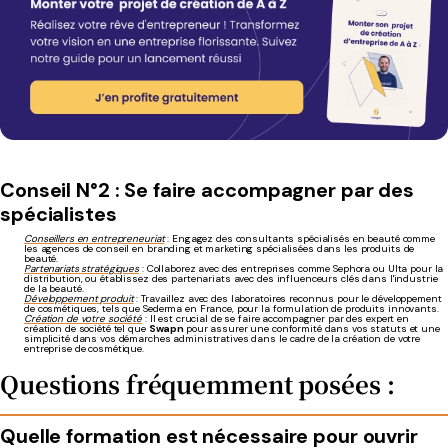
Conseil N°2 : Se faire accompagner par des
spécialistes
Conseillers en entrepreneuriat
: Engagez des consultants spécialisés en beauté comme
les agences de conseil en branding et marketing spécialisées dans les produits de
beauté.
Partenariats stratégiques
: Collaborez avec des entreprises comme Sephora ou Ulta pour la
distribution, ou établissez des partenariats avec des influenceurs clés dans l'industrie
de la beauté.
Développement produit
: Travaillez avec des laboratoires reconnus pour le développement
de cosmétiques, tels que Sederma en France, pour la formulation de produits innovants.
Création de votre société
: Il est crucial de se faire accompagner par des expert en
création de société tel que
Swapn
pour assurer une conformité dans vos statuts et une
simplicité dans vos démarches administratives dans le cadre de la création de votre
entreprise de cosmétique.
Questions fréquemment posées :
Quelle formation est nécessaire pour ouvrir