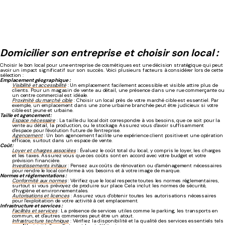
Domicilier son entreprise et choisir son local :
Choisir le bon local pour une entreprise de cosmétiques est une décision stratégique qui peut
avoir un impact significatif sur son succès. Voici plusieurs facteurs à considérer lors de cette
sélection :
Emplacement géographique :
Visibilité et accessibilité
: Un emplacement facilement accessible et visible attire plus de
clients. Pour un magasin de vente au détail, une présence dans une rue commerçante ou
un centre commercial est idéale.
Proximité du marché cible
: Choisir un local près de votre marché cible est essentiel. Par
exemple, un emplacement dans une zone urbaine branchée peut être judicieux si votre
cible est jeune et urbaine.
Taille et agencement :
Espace nécessaire
: La taille du local doit correspondre à vos besoins, que ce soit pour la
vente au détail, la production, ou le stockage. Assurez vous d'avoir suffisamment
d'espace pour l'évolution future de l'entreprise.
Agencement
: Un bon agencement facilite une expérience client positive et une opération
efficace, surtout dans un espace de vente.
Coût :
Loyer et charges associées
: Évaluez le coût total du local, y compris le loyer, les charges
et les taxes. Assurez vous que ces coûts sont en accord avec votre budget et votre
prévision financière.
Investissements initiaux
: Pensez aux coûts de rénovation ou d'aménagement nécessaires
pour rendre le local conforme à vos besoins et à votre image de marque.
Normes et réglementations :
Conformité aux normes
: Vérifiez que le local respecte toutes les normes réglementaires,
surtout si vous prévoyez de produire sur place. Cela inclut les normes de sécurité,
d'hygiène et environnementales.
Autorisations et licences
: Assurez vous d'obtenir toutes les autorisations nécessaires
pour l'exploitation de votre activité à cet emplacement.
Infrastructure et services :
Facilités et services
: La présence de services utiles comme le parking, les transports en
commun, et d'autres commerces peut être un atout.
Infrastructure technique
: Vérifiez la disponibilité et la qualité des services essentiels tels