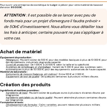
Pour ouvrir une entreprise de cosmétique le budget à prévoir pour votre matériel de base est
d'environ
95 000€.
ATTENTION
: Il est possible de se lancer avec peu de
fonds mais pour un projet d'envergure il faudra prévoir +
de 50k€ d'investissement. Nous allons vous détailler tous
les frais à anticiper, certains pouvant ne pas s'appliquer à
votre cas.
Achat de matériel
Équipement de production :
Mélangeurs
: Peuvent coûter de 500 € pour des modèles basiques à plus de 10 000 € pour
des équipements industriels de grande capacité.
Cuves de production
: De 1 000 € à 20 000 € selon la taille et la spécificité.
Systèmes de remplissage et d'emballage
: Varient de 5 000 € pour des systèmes semi-
automatiques à plus de 50 000 € pour des équipements automatisés de haute capacité.
Matériel de laboratoire :
Instruments de mesure (balances, pH-mètres)
: Entre 100 € et 2 000 €.
Équipement de test de qualité
: De quelques centaines à plusieurs milliers d'euros.
Création des produits
Ingrédients et matières premières :
Ingrédients de base
: Peuvent coûter de quelques euros à plusieurs dizaines d'euros par
kilogramme.
Ingrédients spécialisés ou de haute qualité
: Peuvent atteindre plusieurs centaines d'euros
par kilogramme.
Formulation et tests :
Développement de formules
: Coûts variables, pouvant nécessiter plusieurs milliers