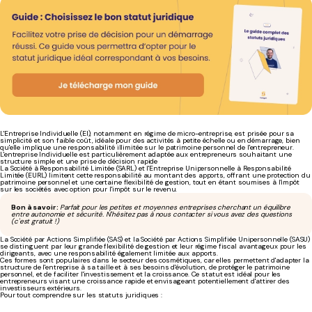
L'Entreprise Individuelle (EI), notamment en régime de micro-entreprise, est prisée pour sa
simplicité et son faible coût, idéale pour des activités à petite échelle ou en démarrage, bien
qu'elle implique une responsabilité illimitée sur le patrimoine personnel de l'entrepreneur.
L'entreprise Individuelle est particulièrement adaptée aux entrepreneurs souhaitant une
structure simple et une prise de décision rapide
La Société à Responsabilité Limitée (SARL) et l'Entreprise Unipersonnelle à Responsabilité
Limitée (EURL) limitent cette responsabilité au montant des apports, offrant une protection du
patrimoine personnel et une certaine flexibilité de gestion, tout en étant soumises à l'impôt
sur les sociétés avec option pour l'impôt sur le revenu.
Bon à savoir :
Parfait pour les petites et moyennes entreprises cherchant un équilibre
entre autonomie et sécurité. N'hésitez pas à nous contacter si vous avez des questions
(c'est gratuit !)
La Société par Actions Simplifiée (SAS) et la Société par Actions Simplifiée Unipersonnelle (SASU)
se distinguent par leur grande flexibilité de gestion et leur régime fiscal avantageux pour les
dirigeants, avec une responsabilité également limitée aux apports.
Ces formes sont populaires dans le secteur des cosmétiques, car elles permettent d'adapter la
structure de l'entreprise à sa taille et à ses besoins d'évolution, de protéger le patrimoine
personnel, et de faciliter l'investissement et la croissance. Ce statut est idéal pour les
entrepreneurs visant une croissance rapide et envisageant potentiellement d'attirer des
investisseurs extérieurs.
Pour tout comprendre sur les statuts juridiques :