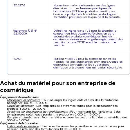
ISO 22716
Norme internationale fournissant des lignes
directrices pour les
bonnes pratiques de
fabrication
(BPF) des produits cosmétiques.
Couvre la production, le contrôle, le stockage et
l'expédition pour assurer la qualité et la sécurité.
Règlement (CE) N°
Définit les règles dans l'UE pour la sécurité, la
1223/2009
composition, l'étiquetage, et l'évaluation de la
sécurité des produits cosmétiques. Interdit
certaines substances et exige l'enregistrement des
produits dans le CPNP avant leur mise sur le
marché.
REACH
Règlement de l'UE pour la protection contre les
risques liés aux substances chimiques. Oblige les
entreprises à enregistrer les substances
chimiques et à prouver leur utilisation sécuritaire.
Achat du matériel pour son entreprise de
cosmétique
Équipement de production :
Mélangeurs et agitateurs
: Pour mélanger les ingrédients et créer des formulations
homogènes. 500 € - 10 000 €.
Cuves de fabrication
: Des récipients de différentes tailles pour la préparation des
produits. 1 000 € - 20 000 €.
Systèmes de chauffage et de refroidissement
: Pour maintenir les ingrédients à des
températures spécifiques pendant la production. 2 000 € - 15 000 €.
Pompes et distributeurs
: Pour transférer et doser les produits liquides ou semi-liquides.
500 € - 5 000 €.
Équipement de laboratoire :
Instruments de mesure
: Comme les balances, les pH-mètres et les viscosimètres pour
assurer la précision des formulations. 100 € - 3 000 €.