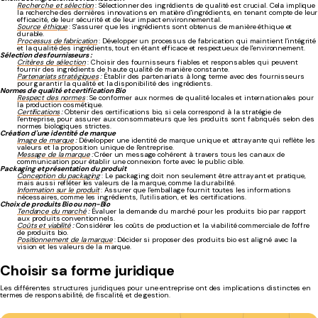
Recherche et sélection
: Sélectionner des ingrédients de qualité est crucial. Cela implique
la recherche des dernières innovations en matière d'ingrédients, en tenant compte de leur
efficacité, de leur sécurité et de leur impact environnemental.
Source éthique
: S'assurer que les ingrédients sont obtenus de manière éthique et
durable.
Processus de fabrication
: Développer un processus de fabrication qui maintient l'intégrité
et la qualité des ingrédients, tout en étant efficace et respectueux de l'environnement.
Sélection des fournisseurs :
Critères de sélection
: Choisir des fournisseurs fiables et responsables qui peuvent
fournir des ingrédients de haute qualité de manière constante.
Partenariats stratégiques
:
Établir des partenariats à long terme avec des fournisseurs
pour garantir la qualité et la disponibilité des ingrédients.
Normes de qualité et certification Bio
Respect des normes
: Se conformer aux normes de qualité locales et internationales pour
la production cosmétique.
Certifications
:
Obtenir des certifications bio, si cela correspond à la stratégie de
l'entreprise, pour assurer aux consommateurs que les produits sont fabriqués selon des
normes biologiques strictes.
Création d'une identité de marque
Image de marque
:
Développer une identité de marque unique et attrayante qui reflète les
valeurs et la proposition unique de l'entreprise.
Message de la marque
:
Créer un message cohérent à travers tous les canaux de
communication pour établir une connexion forte avec le public cible.
Packaging et présentation du produit
Conception du packaging
: Le packaging doit non seulement être attrayant et pratique,
mais aussi refléter les valeurs de la marque, comme la durabilité.
Information sur le produit
: Assurer que l'emballage fournit toutes les informations
nécessaires, comme les ingrédients, l'utilisation, et les certifications.
Choix de produits Bio ou non-Bio
Tendance du marché
:
Évaluer la demande du marché pour les produits bio par rapport
aux produits conventionnels.
Coûts et viabilité
:
Considérer les coûts de production et la viabilité commerciale de l'offre
de produits bio.
Positionnement de la marque
: Décider si proposer des produits bio est aligné avec la
vision et les valeurs de la marque.
Choisir sa forme juridique
Les différentes structures juridiques pour une entreprise ont des implications distinctes en
termes de responsabilité, de fiscalité, et de gestion.