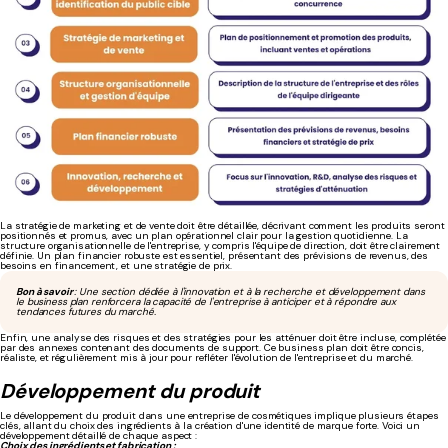
La stratégie de marketing et de vente doit être détaillée, décrivant comment les produits seront
positionnés et promus, avec un plan opérationnel clair pour la gestion quotidienne. La
structure organisationnelle de l'entreprise, y compris l'équipe de direction, doit être clairement
définie. Un plan financier robuste est essentiel, présentant des prévisions de revenus, des
besoins en financement, et une stratégie de prix.
Bon à savoir
: Une section dédiée à l'innovation et à la recherche et développement dans
le business plan renforcera la capacité de l'entreprise à anticiper et à répondre aux
tendances futures du marché.
Enfin, une analyse des risques et des stratégies pour les atténuer doit être incluse, complétée
par des annexes contenant des documents de support. Ce business plan doit être concis,
réaliste, et régulièrement mis à jour pour refléter l'évolution de l'entreprise et du marché.
Développement du produit
Le développement du produit dans une entreprise de cosmétiques implique plusieurs étapes
clés, allant du choix des ingrédients à la création d'une identité de marque forte. Voici un
développement détaillé de chaque aspect :
Choix des ingrédients et fabrication :