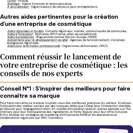
Durée
: Unique.
Avantage
: Apport financier et reconnaissance.
À qui s'adresser
: Organisateurs de concours pour entrepreneurs.
Autres aides pertinentes pour la création
d'une entreprise de cosmétique
Aides régionales et locales
: Conseils régionaux, mairies, communautés de communes.
Aides à l'innovation
: Bpifrance,
BPI France
, pôles de compétitivité.
Aides européennes
: Programmes comme Horizon Europe, FEDER.
Subventions pour le développement durable
: Agences de l'environnement, initiatives
écologiques régionales.
Aides pour la formation professionnelle
: Organismes de formation, OPCO.
Comment réussir le lancement de
votre entreprise de cosmétique : les
conseils de nos experts
Conseil N°1 : S'inspirer des meilleurs pour faire
connaître sa marque
Pour faire connaître sa marque, inspirez-vous des meilleures pratiques du secteur. Analysez
l'utilisation des médias sociaux par des marques telles que L'Oréal pour l'interaction clientèle,
et Glossier pour l'engagement client. En matière d'innovation produit, prenez exemple sur The
Ordinary pour leur transparence des ingrédients, et Fenty Beauty pour leur offre inclusive.
Enfin, étudiez les stratégies de marketing d'influence de NARS et les événements et
collaborations organisés par MAC Cosmetics.