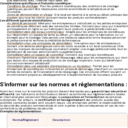
que l'électricité, l'eau, l'internet haut débit, etc.
Considérations spécifiques à l'industrie cosmétique :
Conditions de stockage
: Pour les produits cosmétiques, des conditions de stockage
spécifiques peuvent être nécessaires, comme le contrôle de la température et de
l'humidité.
Zones de démonstration et d'essai
: Si le local est destiné à la vente au détail, prévoyez des
espaces pour que les clients puissent tester les produits confortablement.
Les différents types de domiciliations :
Au domicile personnel
: Idéal pour les entrepreneurs individuels ou les petites entreprises
de cosmétiques débutant avec des ressources limitées. Convient pour ceux qui travaillent
principalement en ligne ou qui fabriquent leurs produits à petite échelle chez eux.
Domiciliation dans des locaux commerciaux
:
Adapté pour les entreprises de cosmétiques
qui nécessitent un espace de vente au détail, un laboratoire pour la fabrication, ou un
entrepôt pour le stockage. Cela permet une meilleure séparation entre l'espace personnel
et professionnel et renforce la crédibilité de l'entreprise.
Domiciliation chez une entreprise de domiciliation
: Une option pour les entrepreneurs
voulant une adresse prestigieuse sans les coûts associés à un local commercial. Utile
pour les marques de cosmétiques souhaitant projeter une image professionnelle, tout en
bénéficiant de services administratifs supplémentaires.
Domiciliation dans un espace de coworking
:
Convient aux startups cosmétiques
cherchant flexibilité et opportunités de réseautage. Idéal pour les entrepreneurs qui n'ont
pas besoin d'un espace de production ou de stockage important, mais qui bénéficient
d'un environnement collaboratif.
Domiciliation dans une pépinière d’entreprises ou un incubateur
: Parfait pour les
entreprises de cosmétiques innovantes en phase de démarrage, cherchant un soutien en
termes de conseils, de financement et de réseautage. Ces structures offrent souvent un
environnement propice au développement et à l'expérimentation de nouveaux produits.
S'informer sur les normes et réglementations :
Avant leur mise sur le marché, les produits doivent être testés pour
garantir leur sécurité et
efficacité
. Les fabricants et distributeurs doivent se conformer aux réglementations locales
et internationales concernant l'étiquetage, la
composition et l'interdiction
de certaines
substances. Par ailleurs, la
notification et l'enregistrement
des produits auprès des
autorités sanitaires locales sont souvent requis. Les entreprises portent la responsabilité de
la sécurité des produits commercialisés et sont sujettes à des conséquences en cas de non-
conformité ou de problèmes de sécurité.
Exemples de réglementations :
Norme/Règlement
Description