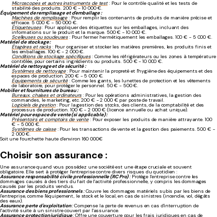
Microscopes et autres instruments de test
: Pour le contrôle qualité et les tests de
stabilité des produits. 200 € - 10 000 €.
Équipement de remplissage et d'emballage :
Machines de remplissage
: Pour remplir les contenants de produits de manière précise et
efficace. 5 000 € - 50 000 €.
Étiqueteuses
: Pour appliquer des étiquettes sur les emballages, incluant des
informations sur le produit et la marque. 500 € - 10 000 €.
Scelleuses ou soudeuses
: Pour fermer hermétiquement les emballages. 100 € - 5 000 €.
Matériel de stockage :
Étagères et racks
: Pour organiser et stocker les matières premières, les produits finis et
les emballages. 100 € - 2 000 €.
Conditions de stockage spécifiques
: Comme les réfrigérateurs ou les zones à température
contrôlée, pour certains ingrédients ou produits. 500 € - 10 000 €.
Matériel de nettoyage et de sécurité :
Systèmes de nettoyage
: Pour maintenir la propreté et l'hygiène des équipements et des
espaces de production. 200 € - 5 000 €.
Équipements de sécurité
: Comme les gants, les lunettes de protection et les vêtements
de laboratoire, pour protéger le personnel. 50 € - 500 €.
Mobilier et fournitures de bureau :
Bureaux, chaises et ordinateurs
: Pour les opérations administratives, la gestion des
commandes, le marketing, etc. 200 € - 2 000 € par poste de travail.
Logiciels de gestion
: Pour la gestion des stocks, des clients, de la comptabilité et des
processus de production. 100 € - 2 000 € (licence annuelle ou achat unique).
Matériel pour espace de vente (si applicable) :
Présentoirs et comptoirs de vente
: Pour exposer les produits de manière attrayante. 100
€ - 5 000 €.
Systèmes de caisse
: Pour les transactions de vente et la gestion des paiements. 500 € -
2 000 €.
Soit une fourchette haute d'environ 160 000€
Choisir son assurance :
Une assurance quand vous possédez une société est une étape cruciale et souvent
obligatoire. Elle sert à protéger l'entreprise contre divers risques du quotidien :
Assurance responsabilité civile professionnelle (RC Pro)
:
Protège l'entreprise contre les
dommages causés à des tiers du fait de l'activité professionnelle, y compris les dommages
causés par les produits vendus.
Assurance des biens professionnels
:
Couvre les dommages matériels subis par les biens de
l'entreprise, comme l'équipement, le stock et le local, en cas de sinistres (incendie, vol, dégâts
des eaux).
Assurance perte d'exploitation
:
Compense la perte de revenus en cas d'interruption de
l'activité suite à un sinistre couvert par l'assurance.
Assurance protection juridique
:
Offre une couverture pour les frais juridiques en cas de