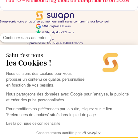
Top 10 - Meilleurs logiciels de comptabilité en 2026
Swapn crée votre entreprise au meilleur tarif sans compromis sur le conseil
5/5
Google
+800 avis
4,9
Trustpilot
+372 avis
01 76 31 04 86
Continuer sans accepter
bonjour@swapn.fr
2 place de la République, 54000 Nancy
La news' des entrepreneurs
Offres exclusives, conseils, astuces : chaque mois dans votre boite mail
Salut c'est nous
les Cookies !
Consultez notre
notre politique de confidentialité
pour en savoir plus.
Services
Liens utiles
Nous utilisons des cookies pour vous
Création d'entreprise
Découvrez Swapn
proposer un contenu de qualité, personnalisé
Comptabilité pas cher
Avis clients
Offres de comptabilité par métier
Devenir partenaire
en fonction de vos besoins.
Offres de comptabilité par ville
Engagements éthiques
Offres de comptabilité par statut
Contact
Tarifs
L-Expert-Comptable.com
Nous partageons des données avec Google pour l'analyse, la publicité
Devis comptable gratuit
et créer des pubs personnalisées.
Simulateurs et calculateurs
Webinaires
Blog
Pour modifier vos préférences par la suite, cliquez sur le lien
'Préférences de cookies' situé dans le pied de page.
Lire la politique de confidentialité
Parrainage
Consentements certifiés par
Créer mon entreprise - 0€