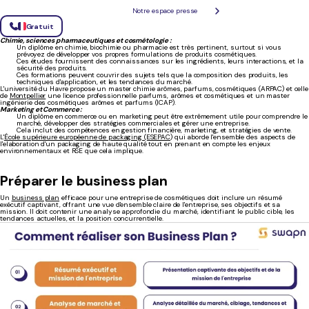
La formation : obligatoire ?
Notre espace presse
Pour commercialiser des produits cosmétiques, il n'y a pas de diplôme spécifique requis par la
Gratuit
loi. Cependant, certaines formations et compétences peuvent grandement aider à réussir
dans ce domaine. Voici quelques-unes des qualifications pertinentes :
Chimie, sciences pharmaceutiques et c
osmétologie
:
Un diplôme en chimie, biochimie ou pharmacie est très pertinent, surtout si vous
prévoyez de développer vos propres formulations de produits cosmétiques.
Ces études fournissent des connaissances sur les ingrédients, leurs interactions, et la
sécurité des produits.
Ces formations peuvent couvrir des sujets tels que la composition des produits, les
techniques d'application, et les tendances du marché.
L'université du Havre propose un
master chimie arômes, parfums, cosmétiques (ARPAC) et celle
de
Montpellier
une
licence professionnelle parfums, arômes et cosmétiques
et un
master
ingénierie des cosmétiques arômes et parfums (ICAP)
.
Marketing et Commerce :
Un diplôme en commerce ou en marketing peut être extrêmement utile pour comprendre le
marché, développer des stratégies commerciales et gérer une entreprise.
Cela inclut des compétences en gestion financière, marketing, et stratégies de vente.
L'
École supérieure européenne de packaging (ESEPAC
) qui aborde l'ensemble des aspects de
l'elaboration d'un packaging de haute qualité tout en prenant en compte les enjeux
environnementaux et RSE que cela implique.
Préparer le business plan
Un
business plan
efficace pour une entreprise de cosmétiques doit inclure un résumé
exécutif captivant, offrant une vue d'ensemble claire de l'entreprise, ses objectifs et sa
mission. Il doit contenir une analyse approfondie du marché, identifiant le public cible, les
tendances actuelles, et la position concurrentielle.