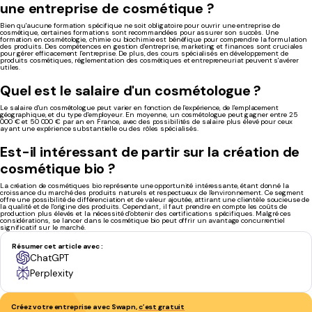
une entreprise de cosmétique ?
Bien qu'aucune formation spécifique ne soit obligatoire pour ouvrir une entreprise de
cosmétique, certaines formations sont recommandées pour assurer son succès. Une
formation en cosmétologie, chimie ou biochimie est bénéfique pour comprendre la formulation
des produits. Des compétences en gestion d'entreprise, marketing et finances sont cruciales
pour gérer efficacement l'entreprise. De plus, des cours spécialisés en développement de
produits cosmétiques, réglementation des cosmétiques et entrepreneuriat peuvent s'avérer
utiles.
Quel est le salaire d'un cosmétologue ?
Le salaire d'un cosmétologue peut varier en fonction de l'expérience, de l'emplacement
géographique, et du type d'employeur. En moyenne, un cosmétologue peut gagner entre 25
000 € et 50 000 € par an en France, avec des possibilités de salaire plus élevé pour ceux
ayant une expérience substantielle ou des rôles spécialisés.
Est-il intéressant de partir sur la création de
cosmétique bio ?
La création de cosmétiques bio représente une opportunité intéressante, étant donné la
croissance du marché des produits naturels et respectueux de l'environnement. Ce segment
offre une possibilité de différenciation et de valeur ajoutée, attirant une clientèle soucieuse de
la qualité et de l'origine des produits. Cependant, il faut prendre en compte les coûts de
production plus élevés et la nécessité d'obtenir des certifications spécifiques. Malgré ces
considérations, se lancer dans le cosmétique bio peut offrir un avantage concurrentiel
significatif sur le marché.
Résumer cet article avec :
ChatGPT
Perplexity
Créez votre entreprise avec Swapn,
c’est gratuit