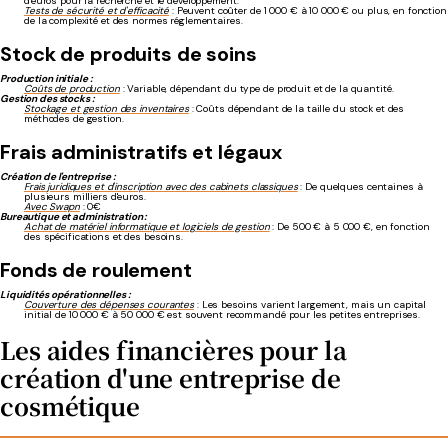
d'euros pour la recherche et le développement.
Tests de sécurité et d'efficacité
: Peuvent coûter de 1 000 € à 10 000 € ou plus, en fonction
de la complexité et des normes réglementaires.
Stock de produits de soins
Production initiale :
Coûts de production
: Variable, dépendant du type de produit et de la quantité.
Gestion des stocks :
Stockage et gestion des inventaires
: Coûts dépendant de la taille du stock et des
méthodes de gestion.
Frais administratifs et légaux
Création de l'entreprise :
Frais juridiques et d'inscription avec des cabinets classiques
: De quelques centaines à
plusieurs milliers d'euros.
Avec Swapn
: 0€
Bureautique et administration :
Achat de matériel informatique et logiciels de gestion
: De 500 € à 5 000 €, en fonction
des spécifications et des besoins.
Fonds de roulement
Liquidités opérationnelles :
Couverture des dépenses courantes
: Les besoins varient largement, mais un capital
initial de 10 000 € à 50 000 € est souvent recommandé pour les petites entreprises.
Les aides financières pour la
création d'une entreprise de
cosmétique