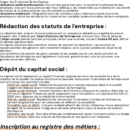
litiges liés à l'activité de l'entreprise.
Assurance santé et prévoyance
:
Fournit des garanties pour la santé et la prévoyance des
employés, incluant la couverture des frais médicaux, les indemnités journalières en cas d'arrêt
de travail, et la prévoyance en cas d'invalidité ou de décès.
Assurance employeur
:
Obligatoire dans de nombreux pays, cette assurance couvre les
employeurs contre les accidents du travail et les maladies professionnelles de leurs employés.
Rédaction des statuts de l'entreprise :
La rédaction des statuts d'une entreprise est un processus détaillé qui englobe plusieurs
aspects clés. Il débute par l'
identification de l'entreprise
, incluant son nom et adresse.
L'
objet social
précise l'activité principale, tandis que la durée, souvent
fixée à 99 ans
, définit
la période opérationnelle.
Le capital social est documenté en termes de montant et répartition. Les pouvoirs et
responsabilités des gérants sont clairement établis, ainsi que les procédures de prise de
décision.
Les conditions de cession de parts sociales et les procédures en cas de dissolution et
liquidation de l'entreprise sont également incluses, garantissant une structure et une
gouvernance bien définies.
Dépôt du capital social :
Le capital social représente un apport financier apporté par le ou les associés lors de la
création de la société. Ce capital constitue la base des ressources financières de l'entreprise et
sert à financer les activités initiales.
Dépôt du capital social
: Nécessite l'ouverture d'un compte bancaire dédié à la société.
L'argent est déposé avant l'immatriculation de l'entreprise.
Capital social minimum
: Varie en fonction de la forme juridique et du secteur d'activité. Le
minimum légal en France est de 1€ cependant nous conseillons un capital entre 500 à 1
000€ pour apporter de la crédibilité à votre société.
Rôle du capital social
: Représente les ressources financières initiales de l'entreprise,
servant de garantie pour les créanciers et reflétant la solvabilité.
Formalités pour le dépôt
: Incluent le dépôt effectif des fonds, l'obtention d'une attestation
de dépôt de la banque et l'intégration de cette attestation dans le dossier de création
d'entreprise.
Libération des fonds
: Peut être effectuée immédiatement après l'immatriculation ou étalée
dans le temps, selon les statuts de l'entreprise et ses besoins en trésorerie.
Inscription au registre des métiers :