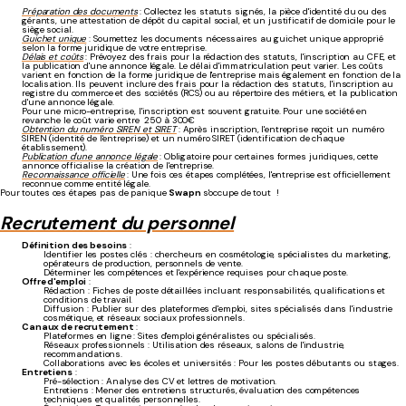
Préparation des documents
: Collectez les statuts signés, la pièce d'identité du ou des
gérants, une attestation de dépôt du capital social, et un justificatif de domicile pour le
siège social.
Guichet unique
: Soumettez les documents nécessaires au guichet unique approprié
selon la forme juridique de votre entreprise.
Délais et coûts
: Prévoyez des frais pour la rédaction des statuts, l'inscription au CFE, et
la publication d'une annonce légale. Le délai d'immatriculation peut varier. Les coûts
varient en fonction de la forme juridique de l'entreprise mais également en fonction de la
localisation. Ils peuvent inclure des frais pour la rédaction des statuts, l'inscription au
registre du commerce et des sociétés (RCS) ou au répertoire des métiers, et la publication
d'une annonce légale.
Pour une micro-entreprise, l'inscription est souvent gratuite. Pour une société en
revanche le coût varie entre 250 à 300€
Obtention du numéro SIREN et SIRET
: Après inscription, l'entreprise reçoit un numéro
SIREN (identité de l'entreprise) et un numéro SIRET (identification de chaque
établissement).
Publication d'une annonce légale
: Obligatoire pour certaines formes juridiques, cette
annonce officialise la création de l'entreprise.
Reconnaissance officielle
: Une fois ces étapes complétées, l'entreprise est officiellement
reconnue comme entité légale.
Pour toutes ces étapes pas de panique
Swapn
s'occupe de tout !
Recrutement du personnel
Définition des besoins
:
Identifier les postes clés : chercheurs en cosmétologie, spécialistes du marketing,
opérateurs de production, personnels de vente.
Déterminer les compétences et l'expérience requises pour chaque poste.
Offre d'emploi
:
Rédaction : Fiches de poste détaillées incluant responsabilités, qualifications et
conditions de travail.
Diffusion : Publier sur des plateformes d'emploi, sites spécialisés dans l'industrie
cosmétique, et réseaux sociaux professionnels.
Canaux de recrutement
:
Plateformes en ligne : Sites d'emploi généralistes ou spécialisés.
Réseaux professionnels : Utilisation des réseaux, salons de l'industrie,
recommandations.
Collaborations avec les écoles et universités : Pour les postes débutants ou stages.
Entretiens
:
Pré-sélection : Analyse des CV et lettres de motivation.
Entretiens : Mener des entretiens structurés, évaluation des compétences
techniques et qualités personnelles.