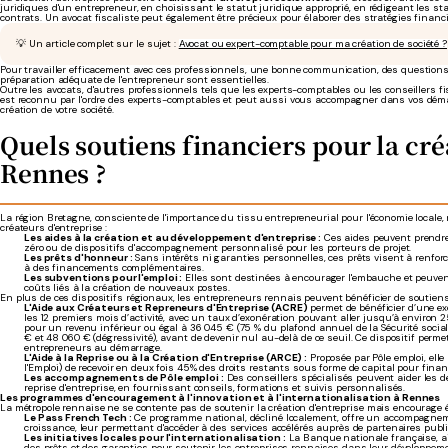
juridiques d'un entrepreneur, en choisissant le statut juridique approprié, en rédigeant les st
contrats. Un avocat fiscaliste peut également être précieux pour élaborer des stratégies financi
💡 Un article complet sur le sujet :
Avocat ou expert-comptable pour ma création de société ?
Pour travailler efficacement avec ces professionnels, une bonne communication, des questions
préparation adéquate de l'entrepreneur sont essentielles.
Outre les avocats, d'autres professionnels tels que les experts-comptables ou les conseillers 
est reconnu par l'ordre des experts-comptables et peut aussi vous accompagner dans vos déma
création de votre société.
Quels soutiens financiers pour la cré
Rennes ?
La région Bretagne, consciente de l'importance du tissu entrepreneurial pour l'économie locale
créateurs d'entreprise :
Les aides à la création et au développement d'entreprise :
Ces aides peuvent prendre 
zéro ou de dispositifs d'accompagnement personnalisé pour les porteurs de projet.
Les prêts d'honneur :
Sans intérêts ni garanties personnelles, ces prêts visent à renforce
à des financements complémentaires.
Les subventions pour l'emploi :
Elles sont destinées à encourager l'embauche et peuvent
coûts liés à la création de nouveaux postes.
En plus de ces dispositifs régionaux, les entrepreneurs rennais peuvent bénéficier de soutien
L'Aide aux Créateurs et Repreneurs d'Entrep
rise (ACRE)
permet de bénéficier d’une ex
les 12 premiers mois d’activité, avec un taux d’exonération pouvant aller jusqu’à environ
pour un revenu inférieur ou égal à 36 045 € (75 % du plafond annuel de la Sécurité soci
€ et 48 060 € (dégressivité), avant de devenir nul au-delà de ce seuil. Ce dispositif perme
entrepreneurs au démarrage.
L'Aide à la Reprise ou à la Création d'Entreprise (ARCE) :
Proposée par Pôle emploi, elle
l'Emploi) de recevoir en deux fois 45% des droits restants sous forme de capital pour financ
Les accompagnements de Pôle emploi :
Des conseillers spécialisés peuvent aider les d
reprise d'entreprise, en fournissant conseils, formations et suivis personnalisés.
Les programmes d'encouragement à l'innovation et à l'internationalisation à Rennes
La métropole rennaise ne se contente pas de soutenir la création d'entreprise mais encourage ég
Le Pass French Tech :
Ce programme national, décliné localement, offre un accompagnem
croissance, leur permettant d'accéder à des services accélérés auprès de partenaires public
Les initiatives locales pour l'internationalisation :
La Banque nationale française, ai
des prêts et des garanties pour soutenir les entreprises rennaises dans leur développemen