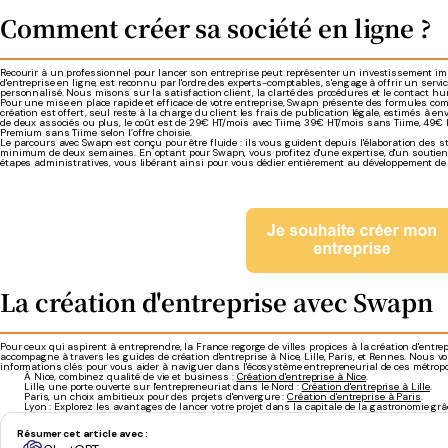
Comment créer sa société en ligne ?
Recourir à un professionnel pour lancer son entreprise peut représenter un investissement imp
d'entreprise en ligne, est reconnu par l'ordre des experts-comptables, s'engage à offrir un ser
personnalisé. Nous misons sur la satisfaction client, la clarté des procédures et le contact h
Pour une mise en place rapide et efficace de votre entreprise, Swapn présente des formules com
création est offert, seul reste à la charge du client les frais de publication légale, estimés à
de deux associés ou plus, le coût est de 29€ HT/mois avec Tiime, 39€ HT/mois sans Tiime, 49
Premium sans Tiime selon l’offre choisie
.
Le parcours avec Swapn est conçu pour être fluide : ils vous guident depuis l'élaboration des st
minimum de deux semaines. En optant pour Swapn, vous profitez d'une expertise, d'un soutien 
étapes administratives, vous libérant ainsi pour vous dédier entièrement au développement de v
La création d'entreprise avec Swapn
Pour ceux qui aspirent à entreprendre, la France regorge de villes propices à la création d'entr
accompagne à travers les guides de création d'entreprise à Nice, Lille, Paris, et Rennes. Nous 
informations clés pour vous aider à naviguer dans l'écosystème entrepreneurial de ces métropo
À Nice, combinez qualité de vie et business :
Création d'entreprise à Nice
.
Lille, une porte ouverte sur l'entrepreneuriat dans le Nord :
Création d'entreprise à Lille
.
Paris, un choix ambitieux pour des projets d'envergure :
Création d'entreprise à Paris
.
Lyon :
Explorez les avantages de lancer votre projet dans la capitale de la gastronomie grâ
Résumer cet article avec :