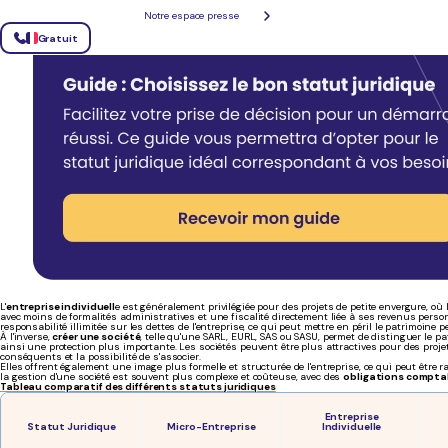
Notre espace presse
Gratuit
L'
entreprise individuell
e est généralement privilégiée pour des projets de petite envergure, où
avec moins de formalités administratives et une fiscalité directement liée à ses revenus pers
responsabilité illimitée sur les dettes de l'entreprise, ce qui peut mettre en péril le patrimoine 
À l'inverse,
créer une société
, telle qu'une SARL, EURL, SAS ou SASU, permet de distinguer le pat
ainsi une protection plus importante. Les sociétés peuvent être plus attractives pour des proj
conséquents et la possibilité de s'associer.
Elles offrent également une image plus formelle et structurée de l'entreprise, ce qui peut être
la gestion d'une société est souvent plus complexe et coûteuse, avec des
obligations comptab
Tableau comparatif des différents statuts juridiques
Entreprise
Statut Juridique
Micro-Entreprise
Individuelle