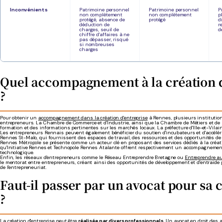
Inconvénients
Patrimoine personnel
Patrimoine personnel
P
non complètement
non complètement
p
protégé, absence de
protégé
d
déduction de
r
charges, seuil de
d
chiffre d'affaires à ne
pas dépasser, risqué
si nombreuses
charges
Quel accompagnement à la création d
?
Pour obtenir un
accompagnement dans la création d'entreprise
à Rennes, plusieurs institution
entrepreneurs. La Chambre de Commerce et d'Industrie, ainsi que la Chambre de Métiers et de l'A
formation et des informations pertinentes sur les marchés locaux. La préfecture d'Ille-et-Vilai
Les entrepreneurs Rennais peuvent également bénéficier du soutien d'incubateurs et d'accélér
Rennes St-Malo, qui fournissent des espaces de travail, des ressources et des opportunités de
Rennes Métropole se présente comme un acteur clé en proposant des services dédiés à la création 
qu'Initiative Rennes et Technopole Rennes Atalante offrent respectivement un accompagnement 
technologique.
Enfin, les réseaux d'entrepreneurs comme le Réseau Entreprendre Bretagne ou
Entreprendre a
le mentorat entre entrepreneurs, créant ainsi des opportunités de développement et d'entraid
de l'entrepreneuriat.
Faut-il passer par un avocat pour sa 
?
La création d'entreprise peut être
réalisée par divers professionnels
. Un avocat en droit des