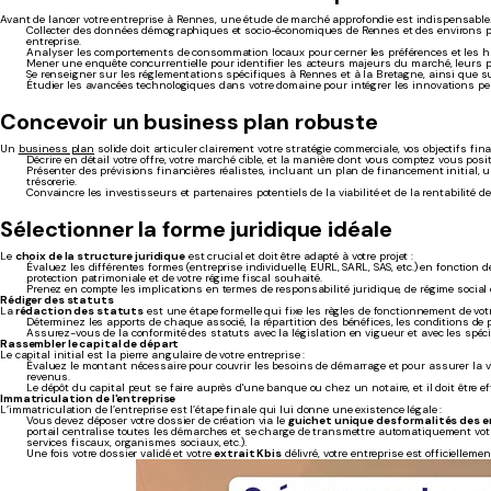
Avant de lancer votre entreprise à Rennes, une étude de marché approfondie est indispensable. 
Collecter des données démographiques et socio-économiques de Rennes et des environs pou
entreprise.
Analyser les comportements de consommation locaux pour cerner les préférences et les h
Mener une enquête concurrentielle pour identifier les acteurs majeurs du marché, leurs 
Se renseigner sur les réglementations spécifiques à Rennes et à la Bretagne, ainsi que sur
Étudier les avancées technologiques dans votre domaine pour intégrer les innovations pert
Concevoir un business plan robuste
Un
business plan
solide doit articuler clairement votre stratégie commerciale, vos objectifs financ
Décrire en détail votre offre, votre marché cible, et la manière dont vous comptez vous posi
Présenter des prévisions financières réalistes, incluant un plan de financement initial, 
trésorerie.
Convaincre les investisseurs et partenaires potentiels de la viabilité et de la rentabilité de 
Sélectionner la forme juridique idéale
Le
choix de la structure juridique
est crucial et doit être adapté à votre projet :
Évaluez les différentes formes (entreprise individuelle, EURL, SARL, SAS, etc.) en fonction de
protection patrimoniale et de votre régime fiscal souhaité.
Prenez en compte les implications en termes de responsabilité juridique, de régime social de
Rédiger des statuts
La
rédaction des statuts
est une étape formelle qui fixe les règles de fonctionnement de votr
Déterminez les apports de chaque associé, la répartition des bénéfices, les conditions de p
Assurez-vous de la conformité des statuts avec la législation en vigueur et avec les spécifi
Rassembler le capital de départ
Le capital initial est la pierre angulaire de votre entreprise :
Évaluez le montant nécessaire pour couvrir les besoins de démarrage et pour assurer la viab
revenus.
Le dépôt du capital peut se faire auprès d'une banque ou chez un notaire, et il doit être ef
Immatriculation de l'entreprise
L’immatriculation de l’entreprise est l’étape finale qui lui donne une existence légale :
Vous devez déposer votre dossier de création via le
guichet unique des formalités des e
portail centralise toutes les démarches et se charge de transmettre automatiquement vot
services fiscaux, organismes sociaux, etc.).
Une fois votre dossier validé et votre
extrait Kbis
délivré, votre entreprise est officielleme