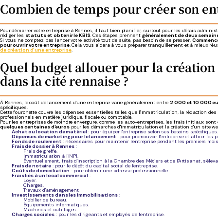
Combien de temps pour créer son ent
Pour démarrer votre entreprise à Rennes, il faut bien planifier, surtout pour les délais adminis
rédiger les
statuts et obtenir le KBIS
. Ces étapes prennent
généralement de deux semaine
Si vous ne comptez pas lancer votre activité tout de suite, pas besoin de se presser.
Commencez
pour ouvrir votre entreprise
. Cela vous aidera à vous préparer tranquillement et à mieux réu
de création d'une entreprise
.
Quel budget allouer pour la création
dans la cité rennaise ?
À Rennes, le coût de lancement d'une entreprise varie généralement entre
2 000 et 10 000 e
spécifiques.
Cette fourchette couvre les dépenses essentielles telles que l'immatriculation, la rédaction des 
professionnels en matière juridique, fiscale ou comptable.
Pour les entreprises de moindre envergure, comme les auto-entreprises, les frais initiaux sont
quelques centaines d'euros
pour les démarches d'immatriculation et la création d'un site we
Achat ou location de matériel
: pour équiper l'entreprise selon ses besoins spécifiques.
Dépenses de marketing pour le lancement
: pour promouvoir l'entreprise et attirer les p
Fonds de roulement
: nécessaires pour maintenir l'entreprise pendant les premiers mois
Frais de dossier à Rennes
:
Frais de greffe.
Immatriculation à l'INPI.
Éventuellement, frais d'inscription à la Chambre des Métiers et de l'Artisanat, s'él
Frais de notaire
: pour le dépôt du capital social de l'entreprise.
Coûts de domiciliation
: pour obtenir une adresse professionnelle.
Frais liés à un local commercial
:
Loyer.
Charges.
Travaux d'aménagement.
Investissements dans les immobilisations
:
Mobilier de bureau.
Équipements informatiques.
Machines et outillages.
Charges sociales
: pour les dirigeants et employés de l'entreprise.