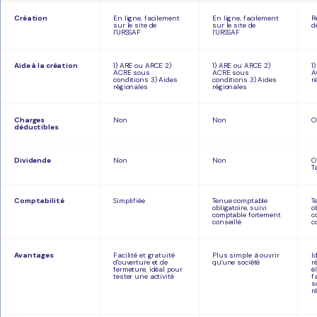
Création
En ligne, facilement
En ligne, facilement
R
sur le site de
sur le site de
d
l'URSSAF
l'URSSAF
Aide à la création
1) ARE ou ARCE 2)
1) ARE ou ARCE 2)
1
ACRE sous
ACRE sous
A
conditions 3) Aides
conditions 3) Aides
r
régionales
régionales
Charges
Non
Non
O
déductibles
Dividende
Non
Non
O
T
Comptabilité
Simplifiée
Tenue comptable
T
obligatoire, suivi
o
comptable fortement
c
conseillé
c
Avantages
Facilité et gratuité
Plus simple à ouvrir
I
d'ouverture et de
qu'une société
r
fermeture, idéal pour
é
tester une activité
f
s
r