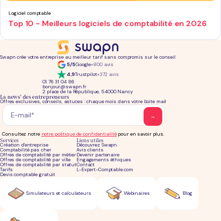
Logiciel comptable
Top 10 - Meilleurs logiciels de comptabilité en 2026
Swapn crée votre entreprise au meilleur tarif sans compromis sur le conseil
5/5
Google
+800 avis
4,9
Trustpilot
+372 avis
01 76 31 04 86
bonjour@swapn.fr
2 place de la République, 54000 Nancy
La news' des entrepreneurs
Offres exclusives, conseils, astuces : chaque mois dans votre boite mail
Consultez notre
notre politique de confidentialité
pour en savoir plus.
Services
Liens utiles
Création d'entreprise
Découvrez Swapn
Comptabilité pas cher
Avis clients
Offres de comptabilité par métier
Devenir partenaire
Offres de comptabilité par ville
Engagements éthiques
Offres de comptabilité par statut
Contact
Tarifs
L-Expert-Comptable.com
Devis comptable gratuit
Simulateurs et calculateurs
Webinaires
Blog