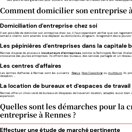
Comment domicilier son entreprise à
Domiciliation d'entreprise chez soi
Il est possible de domicilier son entreprise chez soi, il faut cependant vérifier que son logement
certains clients sont amenés à se déplacer au domicile du dirigeant, le logement devra pouvoir a
Les pépinières d'entreprises dans la capitale 
Rennes dispose de plusieurs
incubateurs d'entreprises
, comme la Technopole Rennes Atalan
croissance des jeunes entreprises. Ils offrent des bureaux, des services partagés et un réseau 
Les centres d'affaires
Les centres d'affaires à Rennes sont les suivants :
Regus
,
Now Coworking
ou
multiburo
. Ils p
réception, ...
La location de bureaux et d'espaces de travail
Rennes offre un choix varié de bureaux et d'espaces de travail en location, adaptés aussi bien
expansion.
Quelles sont les démarches pour la c
entreprise à Rennes ?
Effectuer une étude de marché pertinente