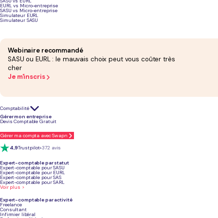
SASU vs EURL
EURL vs Micro-entreprise
SASU vs Micro-entreprise
Podcast sur la création d'entreprise
Simulateur EURL
Simulateur SASU
Webinaire recommandé
SASU ou EURL : le mauvais choix peut vous coûter très
cher
Je m'inscris
Comptabilité
Gérer mon entreprise
Devis Comptable Gratuit
Gérer ma compta avec Swapn
4,9
Trustpilot
+372 avis
Expert-comptable par statut
Expert-comptable pour SASU
Expert-comptable pour EURL
Expert-comptable pour SAS
Pourquoi Rennes est-elle le choix par
Expert-comptable pour SARL
Voir plus >
d'entreprise ?
Expert-comptable par activité
Freelance
Consultant
Infirmier libéral