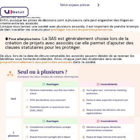
Les inconvénients de la création à plusieurs
Notre espace presse
Concernant les inconvénients, les prises de décisions sont forcément plus
longues et
complexes
lorsque l’on décide d’entreprendre avec des associés. En outre, la création et la
Gratuit
gestion de votre société sont plus
compliquées et coûteuses
car elles demandent plus de
démarches administratives.
Enfin, puisque les prises de décisions sont à plusieurs, cela peut engendrer des litiges en
interne entre les associés.
Lorsque vous lancez une société avec plusieurs associés, il est important de prendre le temps
de bien travailler vos statuts pour
protéger toutes les parties prenantes
.
La SAS est généralement choisie lors de la
🧠 Pour aller plus loins :
création de projets avec associés car elle permet d'ajouter des
clauses statutaires pour les protéger.
De plus, lors de la date de clôture comptable, les associés peuvent décider de se reverser les
bénéfices sous forme de dividendes. Ainsi, chaque part des dividendes sera versée
proportionnellement aux parts des associés
dans la société.