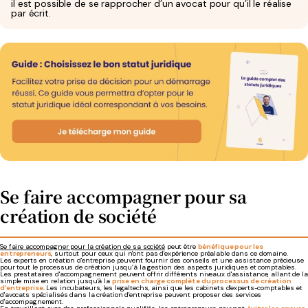
il est possible de se rapprocher d’un avocat pour qu’il le réalise
par écrit.
Se faire accompagner pour sa
création de société
Se faire accompagner pour la création de sa société
peut être
bénéfique pour les
entrepreneurs
, surtout pour ceux qui n'ont pas d'expérience préalable dans ce domaine.
Les experts en création d'entreprise peuvent fournir des conseils et une assistance précieuse
pour tout le processus de création jusqu’à la gestion des aspects juridiques et comptables.
Les prestataires d'accompagnement peuvent offrir différents niveaux d'assistance, allant de la
simple mise en relation jusqu'à la
prise en charge complète du processus de création
d'entreprise
. Les incubateurs, les legaltechs, ainsi que les cabinets d'experts-comptables et
d'avocats spécialisés dans la création d'entreprise peuvent proposer des services
d'accompagnement.