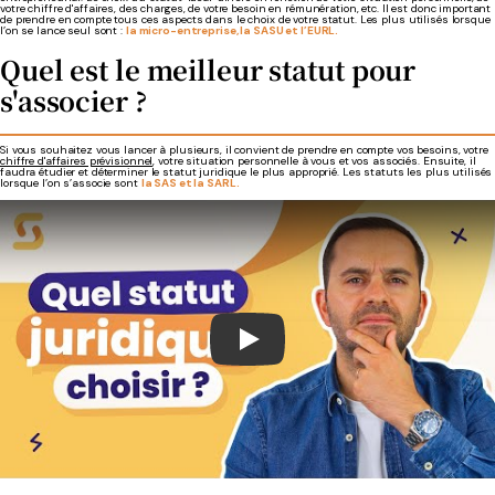
votre chiffre d'affaires, des charges, de votre besoin en rémunération, etc. Il est donc important
de prendre en compte tous ces aspects dans le choix de votre statut. Les plus utilisés lorsque
l’on se lance seul sont :
la micro-entreprise, la SASU et l’EURL.
Quel est le meilleur statut pour
s'associer ?
Si vous souhaitez vous lancer à plusieurs, il convient de prendre en compte vos besoins, votre
chiffre d'affaires prévisionnel
, votre situation personnelle à vous et vos associés. Ensuite, il
faudra étudier et déterminer le statut juridique le plus approprié. Les statuts les plus utilisés
lorsque l’on s’associe sont
la SAS et la SARL.
Play