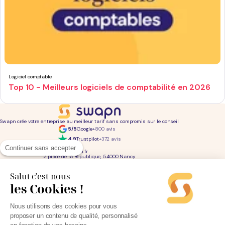
Logiciel comptable
Top 10 - Meilleurs logiciels de comptabilité en 2026
Swapn crée votre entreprise au meilleur tarif sans compromis sur le conseil
5/5
Google
+800 avis
4,9
Trustpilot
+372 avis
01 76 31 04 86
Continuer sans accepter
bonjour@swapn.fr
2 place de la République, 54000 Nancy
La news' des entrepreneurs
Offres exclusives, conseils, astuces : chaque mois dans votre boite mail
Salut c'est nous
les Cookies !
Consultez notre
notre politique de confidentialité
pour en savoir plus.
Services
Liens utiles
Nous utilisons des cookies pour vous
Création d'entreprise
Découvrez Swapn
proposer un contenu de qualité, personnalisé
Comptabilité pas cher
Avis clients
Offres de comptabilité par métier
Devenir partenaire