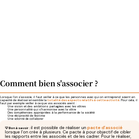
Comment bien s'associer ?
Lorsque l’on s'associe, il faut veiller à ce que les personnes avec qui on entreprend soient en
capacité de réaliser ensemble la
totalité des aspects relatifs à cette activité
. Pour cela, il
faut par exemple veiller à ce que vos associés aient :
Une vision et des ambitions partagées avec les vôtres
Une personnalité qui s'harmonise avec la vôtre
Des compétences appropriées à la performance de la société
Une réciprocité de l'estime
Une volonté de collaborer
il est possible de réaliser un
pacte d’associé
💡 Bon à savoir :
lorsque l’on crée à plusieurs. Ce pacte à pour objectif de cibler
les rapports entre les associés et de les cadrer. Pour le réaliser,