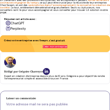
En travaillant avec des professionnels qualifiés, les entrepreneurs peuvent
éviter les erreurs
coûteuses et gagner du temps
, ce qui peut être crucial pour la réussite de leur entreprise.
Chez Swapn, on est des
spécialistes dans l’accompagnement, le conseil et la création de
société
. Le tout, entièrement dématérialisé et gratuitement. Seuls ou à plusieurs, nos
conseillers sont là pour vous accompagner et vous conseiller pour trouver LA solution à votre
projet.
Résumer cet article avec :
ChatGPT
Perplexity
Créez votre entreprise avec Swapn,
c’est gratuit
Se concentrer pleinement sur son activité
- Phil T.
Créer mon entreprise
Rédigé par
Grégoire Charroyer
Expert en création d’entreprise depuis plus de 10 ans. Grégoire a pour objectif de rendre
l’entrepreneuriat simple et accessible à tous en France.
Laisser un commentaire
Votre adresse mail ne sera pas publiée.