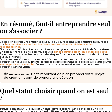
En résumé, faut-il entreprendre seul
ou s'associer ?
La décision de créer une entreprise seul ou à plusieurs dépendra de plusieurs facteurs tels
que
les compétences, les besoins financiers, les prises de décisions et les
responsabilités
.
Si vous avez une idée solide, des compétences pour gérer toutes les activités de l'entreprise et
un besoin financier limité, alors vous pouvez
opter pour une création d'entreprise seul
.
Cependant, vous devez être conscient des risques financiers et de la responsabilité unique
qui vous incombe.
D'un autre côté, si vous souhaitez bénéficier des compétences complémentaires des associés,
partager les risques et augmenter la vitesse de développement de la société, alors vous pouvez
envisager de vous associer
. En revanche, vous devez travailler avec des personnes qui
partagent la même vision.
il est important de bien préparer votre projet
☝️ Dans tous les cas :
de création avant de prendre une décision.
Quel statut choisir quand on est seul
?
Trouver le bon statut juridique est un choix primordial dans la mise en place d'un projet
entrepreneurial. Le choix du statut "idéal" diffère en fonction de votre situation personnelle, de