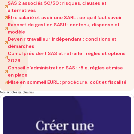
SAS 2 associés 50/50 : risques, clauses et
alternatives
Être salarié et avoir une SARL : ce qu'il faut savoir
Rapport de gestion SASU : contenu, dispense et
modèle
Devenir travailleur indépendant : conditions et
démarches
Cumul président SAS et retraite : règles et options
2026
Conseil d'administration SAS : rôle, règles et mise
en place
Mise en sommeil EURL : procédure, coût et fiscalité
Nos articles
les plus lus