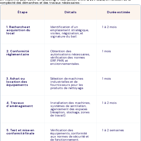
complexité des démarches et des travaux nécessaires :
Étape
Détails
Durée estimée
1. Recherche et
Identification d’un
1 à 2 mois
acquisition du
emplacement stratégique,
local
visites, négociation, et
signature du bail.
2. Conformité
Obtention des
1 mois
réglementaire
autorisations nécessaires,
vérification des normes
ERP, PMR, et
environnementales.
3. Achat ou
Sélection de machines
1 mois
location des
industrielles et de
équipements
fournisseurs pour les
produits de nettoyage.
4. Travaux
Installation des machines,
1 à 2 mois
d’aménagement
systèmes de ventilation,
agencement des espaces
(réception, stockage, zones
de travail).
5. Test et mise en
Vérification des
1 à 2 semaines
conformité finale
équipements, conformité
aux normes de sécurité et
de fonctionnement.