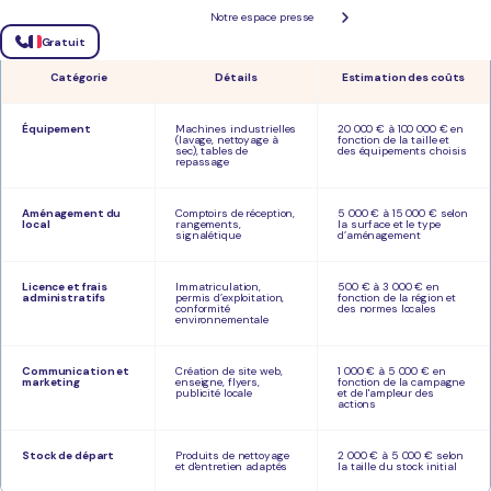
Notre espace presse
Pour l'ouverture d'un pressing, il faut prévoir un budget de départ d'environ
30 000€
à
150
Gratuit
000€.
Catégorie
Détails
Estimation des coûts
Équipement
Machines industrielles
20 000 € à 100 000 € en
(lavage, nettoyage à
fonction de la taille et
sec), tables de
des équipements choisis
repassage
Aménagement du
Comptoirs de réception,
5 000 € à 15 000 € selon
local
rangements,
la surface et le type
signalétique
d’aménagement
Licence et frais
Immatriculation,
500 € à 3 000 € en
administratifs
permis d’exploitation,
fonction de la région et
conformité
des normes locales​
environnementale
Communication et
Création de site web,
1 000 € à 5 000 € en
marketing
enseigne, flyers,
fonction de la campagne
publicité locale
et de l'ampleur des
actions​
Stock de départ
Produits de nettoyage
2 000 € à 5 000 € selon
et d'entretien adaptés
la taille du stock initial