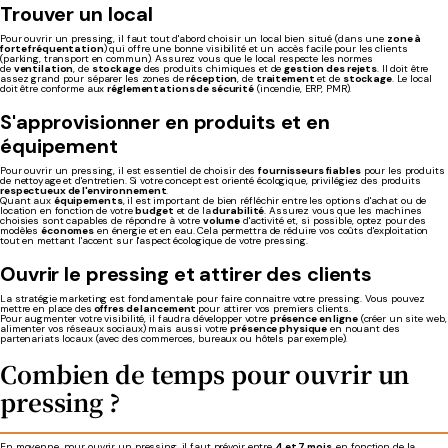
Trouver un local
Pour ouvrir un pressing, il faut tout d'abord choisir un local bien situé (dans une
zone à
forte fréquentation
) qui offre une bonne visibilité et un accès facile pour les clients
(parking, transport en commun). Assurez vous que le local respecte les normes
de
ventilation
, de
stockage
des produits chimiques et de
gestion des rejets
. Il doit être
assez grand pour séparer les zones de
réception
, de
traitement
et de
stockage
. Le local
doit être conforme aux
réglementations de sécurité
(incendie, ERP, PMR).
S'approvisionner en produits et en
équipement
Pour ouvrir un pressing, il est essentiel de choisir des
fournisseurs fiables
pour les produits
de nettoyage et d'entretien. Si votre concept est orienté écologique, privilégiez des produits
respectueux de l'environnement
.
Quant aux
équipements
, il est important de bien réfléchir entre les options d'achat ou de
location en fonction de votre
budget
et de la
durabilité
. Assurez vous que les machines
choisies sont capables de répondre à votre
volume
d'activité et, si possible, optez pour des
modèles
économes
en énergie et en eau. Cela permettra de réduire vos coûts d'exploitation
tout en mettant l'accent sur l'aspect écologique de votre pressing.
Ouvrir le pressing et attirer des clients
La stratégie marketing est fondamentale pour faire connaitre votre pressing. Vous pouvez
mettre en place des
offres de lancement
pour attirer vos premiers clients.
Pour augmenter votre visibilité, il faudra développer votre
présence en ligne
(créer un site web,
alimenter vos réseaux sociaux) mais aussi votre
présence physique
en nouant des
partenariats locaux (avec des commerces, bureaux ou hôtels par exemple).
Combien de temps pour ouvrir un
pressing ?
En moyenne, pour ouvrir un pressing, il faut prévoir entre
4 et 7 mois
, en fonction de la