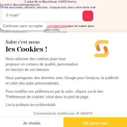
2 place de la République, 54000 Nancy
La news' des entrepreneurs
Offres exclusives, conseils, astuces : chaque mois dans votre boite mail
Continuer sans accepter
Consultez notre
notre politique de confidentialité
pour en savoir plus.
Services
Liens utiles
Création d'entreprise
Découvrez Swapn
Comptabilité pas cher
Avis clients
Offres de comptabilité par métier
Devenir partenaire
Salut c'est nous
Offres de comptabilité par ville
Engagements éthiques
Offres de comptabilité par statut
Contact
les Cookies !
Tarifs
L-Expert-Comptable.com
Devis comptable gratuit
Nous utilisons des cookies pour vous
Simulateurs et calculateurs
Webinaires
Blog
proposer un contenu de qualité, personnalisé
en fonction de vos besoins.
Nous partageons des données avec Google pour l'analyse, la publicité
Parrainage
et créer des pubs personnalisées.
Mentions légales
Pour modifier vos préférences par la suite, cliquez sur le lien
Politique de protection des données personnelles
CGU
'Préférences de cookies' situé dans le pied de page.
Cookies
Lire la politique de confidentialité
Consentements certifiés par
Créer mon entreprise - 0€
Je choisis
OK pour moi