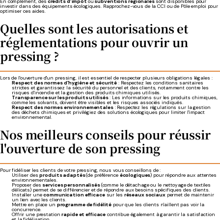
En complément, des
crédits d’impôt
ou
subventions régionales
sont disponibles pour
investir dans des équipements écologiques. Rapprochez-vous de la CCI ou de Pôle emploi pour
optimiser ces aides.
Quelles sont les autorisations et
réglementations pour ouvrir un
pressing ?
Lors de l'ouverture d'un pressing, il est essentiel de respecter plusieurs obligations légales :
Respect des normes d'hygiène et sécurité
: Respectez les conditions sanitaires
strictes et garantissez la sécurité du personnel et des clients, notamment contre les
risques d'incendie et la gestion des produits chimiques utilisés.
Transparence sur les produits utilisés
: Les informations sur les produits chimiques,
comme les solvants, doivent être visibles et les risques associés indiqués.
Respect des normes environnementales
: Respectez les régulations sur la gestion
des déchets chimiques et privilégiez des solutions écologiques pour limiter l'impact
environnemental.
Nos meilleurs conseils pour réussir
l'ouverture de son pressing
Pour fidéliser les clients de votre pressing, nous vous conseillons de :
Utiliser des
produits adaptés
(de préférence
écologiques
) pour répondre aux attentes
environnementales.
Proposer des
services personnalisés
(comme le détachage ou le nettoyage de textiles
délicats) permet de se différencier et de répondre aux besoins spécifiques des clients.
Installer une
communication efficace
sur les
réseaux sociaux
permet de maintenir
un lien avec les clients.
Mettre en place un
programme de fidélité
pour que les clients n'aillent pas voir la
concurrence.
Offrir une prestation
rapide et efficace
contribue également à garantir la satisfaction
et la fidélisation.