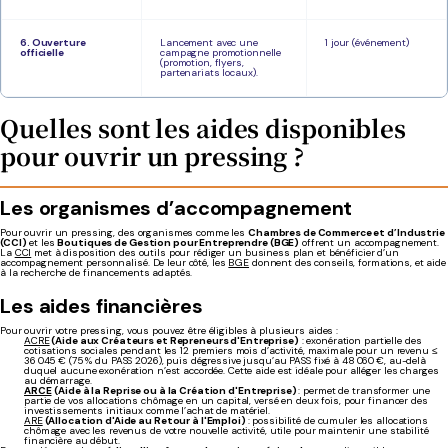
6. Ouverture
Lancement avec une
1 jour (événement)
officielle
campagne promotionnelle
(promotion, flyers,
partenariats locaux).
Quelles sont les aides disponibles
pour ouvrir un pressing ?
Les organismes d’accompagnement
Pour ouvrir un pressing, des organismes comme les
Chambres de Commerce et d’Industrie
(CCI)
et les
Boutiques de Gestion pour Entreprendre (BGE)
offrent un accompagnement.
La
CCI
met à disposition des outils pour rédiger un business plan et bénéficier d’un
accompagnement personnalisé. De leur côté, les
BGE
donnent des conseils, formations, et aide
à la recherche de financements adaptés.
Les aides financières
Pour ouvrir votre pressing, vous pouvez être éligibles à plusieurs aides :
ACRE
(Aide aux Créateurs et Repreneurs d'Entreprise)
: e
xonération partielle des
cotisations sociales pendant les 12 premiers mois d’activité, maximale pour un revenu ≤
36 045 € (75 % du PASS 2026), puis dégressive jusqu’au PASS fixé à 48 060 €, au-delà
duquel aucune exonération n’est accordée. Cette aide est idéale pour alléger les charges
au démarrage.
ARCE
(Aide à la Reprise ou à la Création d'Entreprise)
: permet de transformer une
partie de vos allocations chômage en un capital, versé en deux fois, pour financer des
investissements initiaux comme l’achat de matériel.
ARE
(Allocation d'Aide au Retour à l'Emploi)
: possibilité de cumuler les allocations
chômage avec les revenus de votre nouvelle activité, utile pour maintenir une stabilité
financière au début.