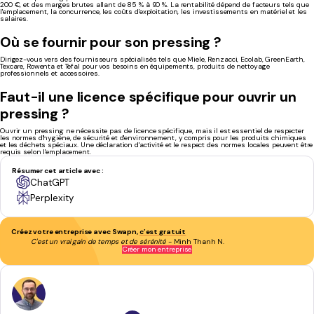
200 €, et des marges brutes allant de 85 % à 90 %. La rentabilité dépend de facteurs tels que
l'emplacement, la concurrence, les coûts d'exploitation, les investissements en matériel et les
salaires.
Où se fournir pour son pressing ?
Dirigez-vous vers des fournisseurs spécialisés tels que Miele, Renzacci, Ecolab, GreenEarth,
Texcare, Rowenta et Tefal pour vos besoins en équipements, produits de nettoyage
professionnels et accessoires.
Faut-il une licence spécifique pour ouvrir un
pressing ?
Ouvrir un pressing ne nécessite pas de licence spécifique, mais il est essentiel de respecter
les normes d'hygiène, de sécurité et d'environnement, y compris pour les produits chimiques
et les déchets spéciaux. Une déclaration d'activité et le respect des normes locales peuvent être
requis selon l'emplacement.
Résumer cet article avec :
ChatGPT
Perplexity
Créez votre entreprise avec Swapn,
c’est gratuit
C'est un vrai gain de temps et de sérénité
- Minh Thanh N.
Créer mon entreprise