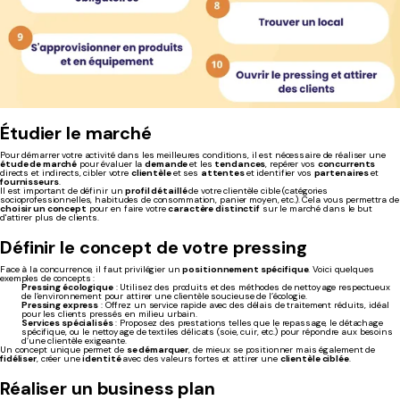
Étudier le marché
Pour démarrer votre activité dans les meilleures conditions, il est nécessaire de réaliser une
étude de marché
pour évaluer la
demande
et les
tendances
, repérer vos
concurrents
directs et indirects, cibler votre
clientèle
et ses
attentes
et identifier vos
partenaires
et
fournisseurs
.
Il est important de définir un
profil détaillé
de votre clientèle cible (catégories
socioprofessionnelles, habitudes de consommation, panier moyen, etc.). Cela vous permettra de
choisir un concept
pour en faire votre
caractère distinctif
sur le marché dans le but
d'attirer plus de clients.
Définir le concept de votre pressing
Face à la concurrence, il faut privilégier un
positionnement spécifique
. Voici quelques
exemples de concepts :
Pressing écologique
: Utilisez des produits et des méthodes de nettoyage respectueux
de l’environnement pour attirer une clientèle soucieuse de l’écologie.
Pressing express
: Offrez un service rapide avec des délais de traitement réduits, idéal
pour les clients pressés en milieu urbain.
Services spécialisés
: Proposez des prestations telles que le repassage, le détachage
spécifique, ou le nettoyage de textiles délicats (soie, cuir, etc.) pour répondre aux besoins
d’une clientèle exigeante.
Un concept unique permet de
se démarquer
, de mieux se positionner mais également de
fidéliser
, créer une
identité
avec des valeurs fortes et attirer une
clientèle ciblée
.
Réaliser un business plan