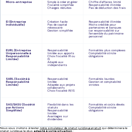
Micro-entreprise
Simple à créer et gérer
Chiffre d'affaires limité
Fiscalité simplifiée
Responsabilité illimitée
Charges réduites
Pas de déduction des frais
EI
(Entreprise
Création facile
Responsabilité illimitée
Individuelle)
Pas de capital
Moins crédible pour
nécessaire
partenaires et banques
Gestion simplifiée
car responsabilité sur
l'ensemble du patrimoine
personnel
EURL
(Entreprise
Responsabilité
Formalités plus complexes
Unipersonnelle à
limitée aux apports
Comptabilité stricte
Responsabilité
Choix fiscalité IR ou
obligatoire
Limitée)
IS
Adapté aux
indépendants
SARL
(Société à
Responsabilité
Formalités lourdes
Responsabilité
limitée
Gestion et comptabilité
Limitée)
Adaptée aux projets
strictes
collaboratifs
Choix fiscalité IR/IS
SAS/SASU
(Société
Flexibilité dans les
Formalités et coûts élevés
par Actions
statuts
Comptabilité stricte
Simplifiée)
Responsabilité
obligatoire
limitée
Avantages sur
dividendes
Nous vous invitons à tester
notre simulateur de statut juridique gratuit
qui déterminera le
statut juridique le plus
adapté à votre situation
: