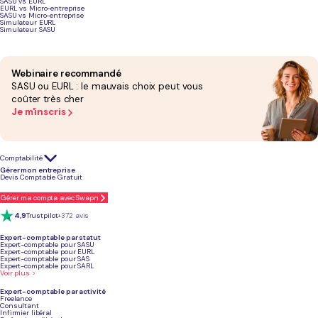
SASU vs EURL
EURL vs Micro-entreprise
SASU vs Micro-entreprise
Simulateur EURL
Simulateur SASU
Podcast sur les étapes pour réussir l'ouverture d'un pressing
Webinaire recommandé
SASU ou EURL : le mauvais choix peut vous
coûter très cher
Je m'inscris
Comptabilité
Gérer mon entreprise
Devis Comptable Gratuit
Gérer ma compta avec Swapn
4,9
Trustpilot
+372 avis
Expert-comptable par statut
Expert-comptable pour SASU
Expert-comptable pour EURL
Expert-comptable pour SAS
Expert-comptable pour SARL
Voir plus >
Expert-comptable par activité
Pourquoi ouvrir un pressing ? Les
Freelance
Consultant
Infirmier libéral