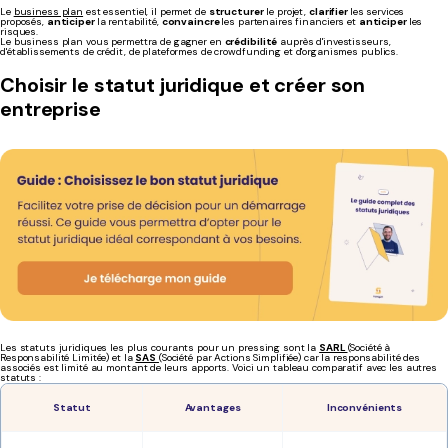
Le
business plan
est essentiel, il permet de
structurer
le projet,
clarifier
les services
proposés,
anticiper
la rentabilité,
convaincre
les partenaires financiers et
anticiper
les
risques.
Le business plan vous permettra de gagner en
crédibilité
auprès d'investisseurs,
d'établissements de crédit, de plateformes de crowdfunding et d'organismes publics.
Choisir le statut juridique et créer son
entreprise
Les statuts juridiques les plus courants pour un pressing sont la
SARL
(Société à
Responsabilité Limitée) et la
SAS
(Société par Actions Simplifiée) car la responsabilité des
associés est limité au montant de leurs apports. Voici un tableau comparatif avec les autres
statuts :
Statut
Avantages
Inconvénients