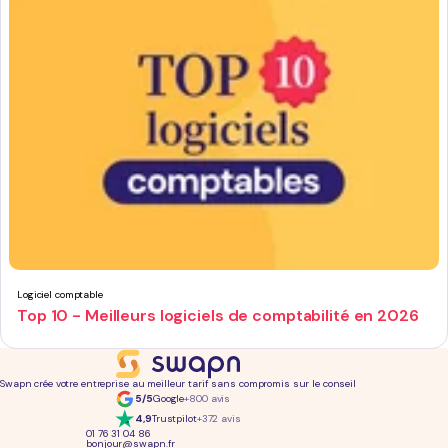
Logiciel comptable
Top 10 - Meilleurs logiciels de comptabilité en 2026
Swapn crée votre entreprise au meilleur tarif sans compromis sur le conseil
5/5
Google
+800 avis
4,9
Trustpilot
+372 avis
01 76 31 04 86
bonjour@swapn.fr