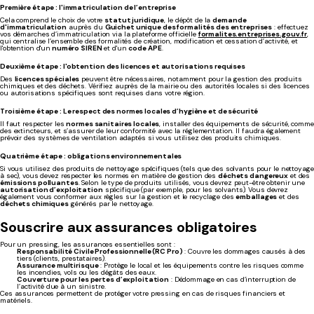
Première étape : l'immatriculation de l’entreprise
Cela comprend le choix de votre
statut juridique
, le dépôt de la
demande
d'immatriculation
auprès du
Guichet unique des formalités des entreprises
: effectuez
vos démarches d’immatriculation via la plateforme officielle
formalites.entreprises.gouv.fr
,
qui centralise l’ensemble des formalités de création, modification et cessation d’activité, et
l'obtention d'un
numéro SIREN
et d'un
code APE
.
Deuxième étape : l'obtention des licences et autorisations requises
Des
licences spéciales
peuvent être nécessaires, notamment pour la gestion des produits
chimiques et des déchets. Vérifiez auprès de la mairie ou des autorités locales si des licences
ou autorisations spécifiques sont requises dans votre région.
Troisième étape : Le respect des normes locales d’hygiène et de sécurité
Il faut respecter les
normes sanitaires locales
, installer des équipements de sécurité, comme
des extincteurs, et s’assurer de leur conformité avec la réglementation. Il faudra également
prévoir des systèmes de ventilation adaptés si vous utilisez des produits chimiques.
Quatrième étape : obligations environnementales
Si vous utilisez des produits de nettoyage spécifiques (tels que des solvants pour le nettoyage
à sec), vous devez respecter les normes en matière de gestion des
déchets dangereux
et des
émissions polluantes
. Selon le type de produits utilisés, vous devrez peut-être obtenir une
autorisation d’exploitation
spécifique (par exemple, pour les solvants). Vous devrez
également vous conformer aux règles sur la gestion et le recyclage des
emballages
et des
déchets chimiques
générés par le nettoyage.
Souscrire aux assurances obligatoires
Pour un pressing, les assurances essentielles sont :
Responsabilité Civile Professionnelle (RC Pro)
: Couvre les dommages causés à des
tiers (clients, prestataires).
Assurance multirisque
: Protège le local et les équipements contre les risques comme
les incendies, vols ou les dégâts des eaux.
Couverture pour les pertes d’exploitation
: Dédommage en cas d’interruption de
l’activité due à un sinistre.
Ces assurances permettent de protéger votre pressing en cas de risques financiers et
matériels.