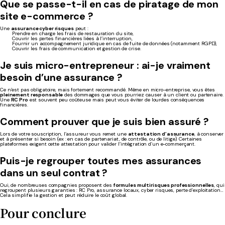
Que se passe-t-il en cas de piratage de mon
site e-commerce ?
Une
assurance cyber risques
peut :
Prendre en charge les frais de restauration du site,
Couvrir les pertes financières liées à l’interruption,
Fournir un accompagnement juridique en cas de fuite de données (notamment RGPD),
Couvrir les frais de communication et gestion de crise.
Je suis micro-entrepreneur : ai-je vraiment
besoin d’une assurance ?
Ce n’est pas obligatoire, mais fortement recommandé. Même en micro-entreprise, vous êtes
pleinement responsable
des dommages que vous pourriez causer à un client ou partenaire.
Une
RC Pro
est souvent peu coûteuse mais peut vous éviter de lourdes conséquences
financières.
Comment prouver que je suis bien assuré ?
Lors de votre souscription, l’assureur vous remet une
attestation d’assurance
, à conserver
et à présenter si besoin (ex : en cas de partenariat, de contrôle, ou de litige). Certaines
plateformes exigent cette attestation pour valider l’intégration d’un e-commerçant.
Puis-je regrouper toutes mes assurances
dans un seul contrat ?
Oui, de nombreuses compagnies proposent des
formules multirisques professionnelles
, qui
regroupent plusieurs garanties : RC Pro, assurance locaux, cyber risques, perte d’exploitation…
Cela simplifie la gestion et peut réduire le coût global.
Pour conclure