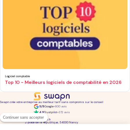
Logiciel comptable
Top 10 - Meilleurs logiciels de comptabilité en 2026
Swapn crée votre entreprise au meilleur tarif sans compromis sur le conseil
5/5
Google
+800 avis
4,9
Trustpilot
+372 avis
01 76 31 04 86
Continuer sans accepter
bonjour@swapn.fr
2 place de la République, 54000 Nancy
La news' des entrepreneurs
Offres exclusives, conseils, astuces : chaque mois dans votre boite mail