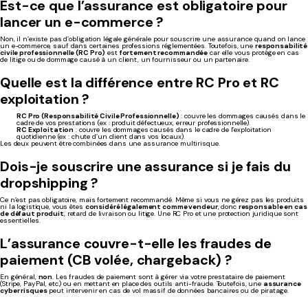
Est-ce que l’assurance est obligatoire pour
lancer un e-commerce ?
Non, il n’existe pas d’obligation légale générale pour souscrire une assurance quand on lance
un e-commerce, sauf dans certaines professions réglementées. Toutefois, une
responsabilité
civile professionnelle (RC Pro)
est
fortement recommandée
car elle vous protège en cas
de litige ou de dommage causé à un client, un fournisseur ou un partenaire.
Quelle est la différence entre RC Pro et RC
exploitation ?
RC Pro (Responsabilité Civile Professionnelle)
: couvre les dommages causés dans le
cadre de vos prestations (ex : produit défectueux, erreur professionnelle).
RC Exploitation
: couvre les dommages causés dans le cadre de l’exploitation
quotidienne (ex : chute d’un client dans vos locaux).
Les deux peuvent être combinées dans une assurance multirisque.
Dois-je souscrire une assurance si je fais du
dropshipping ?
Ce n’est pas obligatoire, mais fortement recommandé. Même si vous ne gérez pas les produits
ni la logistique, vous êtes
considéré légalement comme vendeur
, donc
responsable en cas
de défaut produit
, retard de livraison ou litige. Une RC Pro et une protection juridique sont
essentielles.
L’assurance couvre-t-elle les fraudes de
paiement (CB volée, chargeback) ?
En général,
non
. Les fraudes de paiement sont à gérer via votre prestataire de paiement
(Stripe, PayPal, etc.) ou en mettant en place des outils anti-fraude. Toutefois, une
assurance
cyber risques
peut intervenir en cas de vol massif de données bancaires ou de piratage.