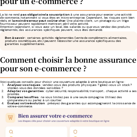
pour un e-commerce ?
La loi ne rend
pas obligatoire la souscription
à une assurance pour exercer une activité
d'e-commerce, notamment si vous êtes en micro-entreprise. Cependant, les risques sont bien
réels, et
la moindre erreur peut coûter cher
. Une plainte client, un piratage ou un litige
fournisseur peuvent rapidement mettre en péril votre activité.
Attention cependant, si vous avez un local, des salariés ou que vous vendez des produits
réglementés, des assurances spécifiques peuvent, vous êtes demandé.
Bon à savoir :
certaines activités réglementées (vente de compléments alimentaires,
produits cosmétiques, etc.) peuvent nécessiter une assurance spécifique ou des
garanties supplémentaires.
Comment choisir la bonne assurance
pour son e-commerce ?
Voici quelques conseils pour choisir une couverture adaptée à votre boutique en ligne :
Analysez vos risques
: vendez-vous des produits physiques ? gérez-vous un stock ?
stockez-vous des données sensibles ?
Adaptez vos garanties
: cyber sécurité, responsabilité, transport... chaque activité a ses
priorités.
Comparez les offres
: ne vous limitez pas à une seule compagnie. Utilisez des
comparateurs ou parlez à un courtier.
Évaluez votre évolution
: prévoyez des garanties qui accompagneront la croissance de
votre e-commerce.