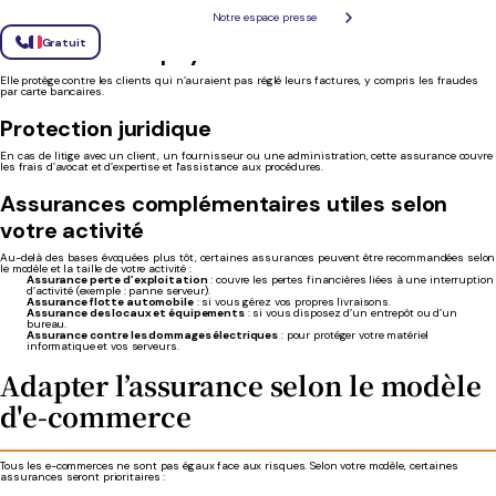
équipements, locaux, marchandises… Cette assurance est parfaite si vous avez des locaux ou
du personnel, car elle couvre plusieurs aspects de votre commerce.
Notre espace presse
Gratuit
L’assurance impayés
Elle protège contre les clients qui n’auraient pas réglé leurs factures, y compris les fraudes
par carte bancaires.
Protection juridique
En cas de litige avec un client, un fournisseur ou une administration, cette assurance couvre
les frais d’avocat et d’expertise et l'assistance aux procédures.
Assurances complémentaires utiles selon
votre activité
Au-delà des bases évoquées plus tôt, certaines assurances peuvent être recommandées selon
le modèle et la taille de votre activité :
Assurance perte d’exploitation
: couvre les pertes financières liées à une interruption
d’activité (exemple : panne serveur).
Assurance flotte automobile
: si vous gérez vos propres livraisons.
Assurance des locaux et équipements
: si vous disposez d’un entrepôt ou d’un
bureau.
Assurance contre les dommages électriques
: pour protéger votre matériel
informatique et vos serveurs.
Adapter l’assurance selon le modèle
d'e-commerce
Tous les e-commerces ne sont pas égaux face aux risques. Selon votre modèle, certaines
assurances seront prioritaires :