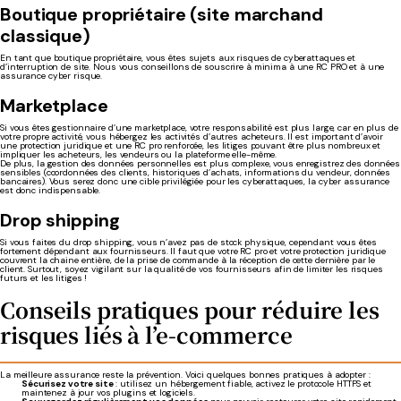
Boutique propriétaire (site marchand
classique)
En tant que boutique propriétaire, vous êtes sujets aux risques de cyberattaques et
d’interruption de site. Nous vous conseillons de souscrire à minima à une RC PRO et à une
assurance cyber risque.
Marketplace
Si vous êtes gestionnaire d’une marketplace, votre responsabilité est plus large, car en plus de
votre propre activité, vous hébergez les activités d’autres acheteurs. Il est important d’avoir
une protection juridique et une RC pro renforcée, les litiges pouvant être plus nombreux et
impliquer les acheteurs, les vendeurs ou la plateforme elle-même.
De plus, la gestion des données personnelles est plus complexe, vous enregistrez des données
sensibles (coordonnées des clients, historiques d’achats, informations du vendeur, données
bancaires). Vous serez donc une cible privilégiée pour les cyberattaques, la cyber assurance
est donc indispensable.
Drop shipping
Si vous faites du drop shipping, vous n’avez pas de stock physique, cependant vous êtes
fortement dépendant aux fournisseurs. Il faut que votre RC pro et votre protection juridique
couvrent la chaine entière, de la prise de commande à la réception de cette dernière par le
client. Surtout, soyez vigilant sur la qualité de vos fournisseurs afin de limiter les risques
futurs et les litiges !
Conseils pratiques pour réduire les
risques liés à l’e-commerce
La meilleure assurance reste la prévention. Voici quelques bonnes pratiques à adopter :
Sécurisez votre site
: utilisez un hébergement fiable, activez le protocole HTTPS et
maintenez à jour vos plugins et logiciels.