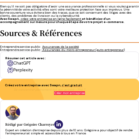
Bien qu’il ne soit pas obligatoire d’avoir une assurance professionnelle si vous voulez garantir
la pérennité de votre activité, elles sont votre meilleure protection face aux imprévus. Une
bonne couverture vous évitera bien des tracas, que ce soit concernant des litiges avec des
clients, des problèmes de livraison ou la cybersécurité.
Avec Swapn,
créez votre entreprise en ligne facilement
et bénéficiez d’un
accompagnement sur mesure pour chaque étape de votre projet e-commerce.
Sources & Références
Entreprendre.service-public
Assurances de la société
Entreprendre.service-public :
Assurances du micro-entrepreneur (auto-entrepreneur)
Résumer cet article avec :
ChatGPT
Perplexity
Créez votre entreprise avec Swapn,
c’est gratuit
Se concentrer pleinement sur son activité
- Phil T.
Créer mon entreprise
Rédigé par
Grégoire Charroyer
Expert en création d’entreprise depuis plus de 10 ans. Grégoire a pour objectif de rendre
l’entrepreneuriat simple et accessible à tous en France.