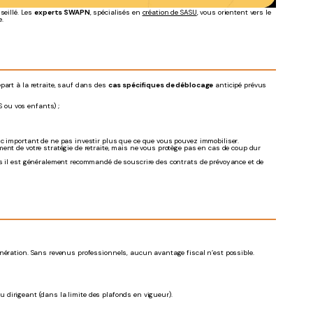
seillé. Les
experts SWAPN
, spécialisés en
création de SASU
, vous orientent vers le
e.
part à la retraite, sauf dans des
cas spécifiques de déblocage
anticipé prévus
S ou vos enfants) ;
nc important de ne pas investir plus que ce que vous pouvez immobiliser.
ent de votre stratégie de retraite, mais ne vous protège pas en cas de coup dur
is il est généralement recommandé de souscrire des contrats de prévoyance et de
unération. Sans revenus professionnels, aucun avantage fiscal n’est possible.
 dirigeant (dans la limite des plafonds en vigueur).