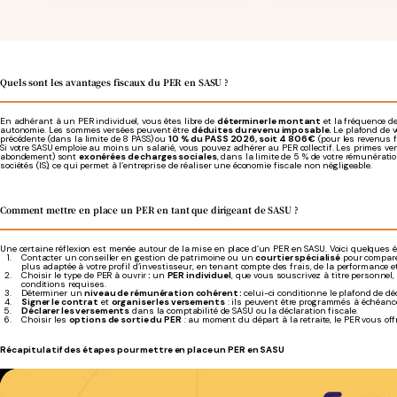
Quels sont les avantages fiscaux du PER en SASU ?
En adhérant à un PER individuel, vous êtes libre de
déterminer le montant
et la fréquence de
autonomie. Les sommes versées peuvent être
déduites du revenu imposable.
Le plafond de 
précédente (dans la limite de 8 PASS) ou
10 % du PASS 2026, soit 4 806 €
(pour les revenus f
Si votre SASU emploie au moins un salarié, vous pouvez adhérer au PER collectif. Les primes ve
abondement) sont
exonérées de charges sociales
, dans la limite de 5 % de votre rémunératio
sociétés (IS), ce qui permet à l’entreprise de réaliser une économie fiscale non négligeable.
Comment mettre en place un PER en tant que dirigeant de SASU ?
Une certaine réflexion est menée autour de la mise en place d’un PER en SASU. Voici quelques é
Contacter un conseiller en gestion de patrimoine ou un
courtier spécialisé
pour comparer
plus adaptée à votre profil d’investisseur, en tenant compte des frais, de la performance e
Choisir le type de PER à ouvrir
:
un
PER individuel
, que vous souscrivez à titre personnel
conditions requises.
Déterminer un
niveau de rémunération cohérent :
celui-ci conditionne le plafond de d
Signer le contrat
et
organiser les versements
: ils peuvent être programmés à échéance
Déclarer les versements
dans la comptabilité de SASU ou la déclaration fiscale.
Choisir les
options de sortie du PER
: au moment du départ à la retraite, le PER vous off
Récapitulatif des étapes pour mettre en place un PER en SASU