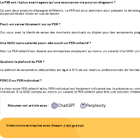
Le PER est-il plus avantageux qu'une assurance-vie pour un dirigeant ?
Ce sont deux produits d’épargne différents. Le PER est plus pertinent pour préparer la retrait
disponibilité des fonds en cas de besoin.
Peut-on verser librement sur un PER ?
Oui, vous avez la liberté de verser des montants ponctuels ou d’opter pour des versements pro
Une SASU sans salariés peut-elle ouvrir un PER collectif ?
Non. Le PER collectif est réservé aux entreprises employant au moins un salarié. Une SASU uni
Quel est le plafond du PER ?
Le plafond de versements déductibles est égal à 10 % de vos revenus professionnels de l’année 
PERCO ou PER individuel ?
Le choix entre PER collectif et/ou PER individuel est forcément influencé par la présence ou non 
individuel. Si la SASU compte au moins un salarié, le PER collectif peut être une solution intére
ChatGPT
Perplexity
Résumer cet article avec :
Créez votre entreprise avec Swapn,
c’est gratuit
Se concentrer pleinement sur son activité
- Phil T.