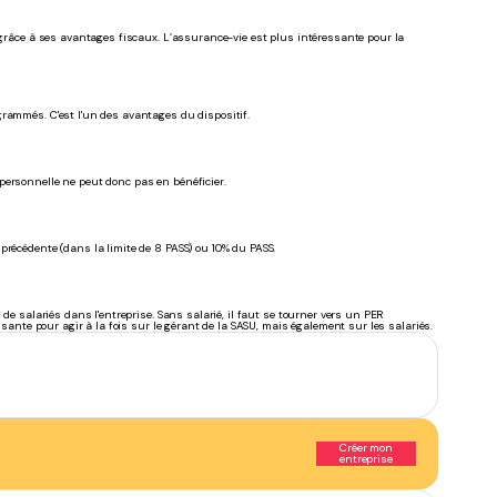
e grâce à ses avantages fiscaux. L’assurance-vie est plus intéressante pour la
grammés. C'est l'un des avantages du dispositif.
personnelle ne peut donc pas en bénéficier.
précédente (dans la limite de 8 PASS) ou 10% du PASS.
de salariés dans l'entreprise. Sans salarié, il faut se tourner vers un PER
ssante pour agir à la fois sur le gérant de la SASU, mais également sur les salariés.
Créer mon
entreprise