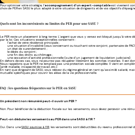
Pour optimiser votre stratégie, l’
accompagnement d’un expert-comptable
est vivement con
choix de PER en SASU le plus adapté à votre situation de dirigeants et de vos objectifs d’épargn
Quels sont les inconvénients ou limites du PER pour une SASU ?
Le PER reste un placement à long terme. L’argent que vous y versez est bloqué jusqu’à votre dé
par la loi. Ces situations exceptionnelles concernent :
l’achat de votre résidence principale ;
une situation d’invalidité (vous concernant ou touchant votre conjoint, partenaire de PAC
un état de surendettement ;
le décès du conjoint ;
une fin des droits au chômage ;
une cessation d’activité professionnelle (suite d’un jugement de liquidation judiciaire).
En dehors de ces cas, vous ne pourrez pas récupérer librement les sommes investies. Il est do
Nous rappelons que le PER ne remplace pas une protection sociale complète. Il vient en complém
(arrêt maladie, incapacité de travail, etc.).
En tant que dirigeant de SASU, vous relevez du régime général en tant qu’assimilé salarié, ma
mutuelle spécifiques pour couvrir les aléas de la vie professionnelle.
FAQ : les questions fréquentes sur le PER en SASU
Un président non rémunéré peut-il ouvrir un PER ?
Non. Pour bénéficier de la déduction fiscale sur les versements, vous devez percevoir une rém
Peut-on déduire les versements au PER dans une SASU à l'IR ?
Oui. Dans une
SASU soumise à l’IR
, les versements sont déductibles du revenu professionnel du