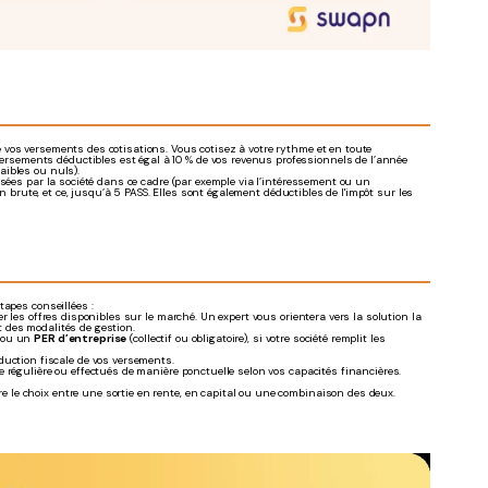
 vos versements des cotisations. Vous cotisez à votre rythme et en toute
versements déductibles est égal à 10 % de vos revenus professionnels de l’année
aibles ou nuls).
rsées par la société dans ce cadre (par exemple via l’intéressement ou un
n brute, et ce, jusqu’à 5 PASS. Elles sont également déductibles de l'impôt sur les
tapes conseillées :
 les offres disponibles sur le marché. Un expert vous orientera vers la solution la
t des modalités de gestion.
, ou un
PER d’entreprise
(collectif ou obligatoire), si votre société remplit les
éduction fiscale de vos versements.
 régulière ou effectués de manière ponctuelle selon vos capacités financières.
re le choix entre une sortie en rente, en capital ou une combinaison des deux.