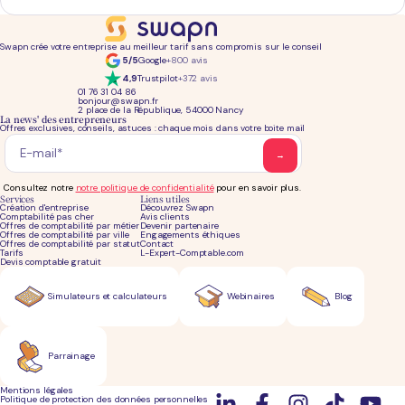
Swapn crée votre entreprise au meilleur tarif sans compromis sur le conseil
5/5
Google
+800 avis
4,9
Trustpilot
+372 avis
01 76 31 04 86
bonjour@swapn.fr
2 place de la République, 54000 Nancy
La news' des entrepreneurs
Offres exclusives, conseils, astuces : chaque mois dans votre boite mail
Consultez notre
notre politique de confidentialité
pour en savoir plus.
Services
Liens utiles
Création d'entreprise
Découvrez Swapn
Comptabilité pas cher
Avis clients
Offres de comptabilité par métier
Devenir partenaire
Offres de comptabilité par ville
Engagements éthiques
Offres de comptabilité par statut
Contact
Tarifs
L-Expert-Comptable.com
Devis comptable gratuit
Simulateurs et calculateurs
Webinaires
Blog
Parrainage
Mentions légales
Politique de protection des données personnelles