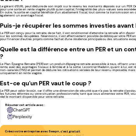
Le gérant d'EURL peut déduire de son impôt sur le revenu les montants déposés sur un PER. De 
pour une sortie en rente viagère plutôt qu'en capital, l'intégralité des plus-values sera exonérée
En outre, la sortie en capital bénéficie d'un abattement fiscal, tout comme la transmission en c
également un avantage fiscal.
Puis-je récupérer les sommes investies avant l
Le PER est conçu pour la retraite, de ce fait, il est conditionnel d'attendre la retraite afin d'avo
sur les sommes récupérées. Néanmoins, il est effectivement possible de débloquer votre PER en 
pour financer d'autres projets comme l'achat d'une résidence principale ou des situations exce
Quelle est la différence entre un PER et un con
?
Le Plan Épargne Retraite (PER) est un produit d'épargne retraite accessible à tous, offrant une 
rente, avec des avantages fiscaux à l'entrée et à la sortie. Le contrat Madelin, quant à lui, est r
non-salariés (TNS) et permet de déduire les cotisations versées de leur revenu imposable, mais l
uniquement en rente viagère.
Est-ce qu'un PER vaut le coup ?
Le PER peut valoir le coût, car il offre une dimension de sécurité que n'a pas la retraite classiq
les futures réformes ou votre situation professionnelle, tant que vous alimentez votre PER, v
réel le montant disponible pour votre retraite.
Résumer cet article avec :
ChatGPT
Perplexity
Créez votre entreprise avec Swapn,
c’est gratuit
Se concentrer pleinement sur son activité
- Phil T.