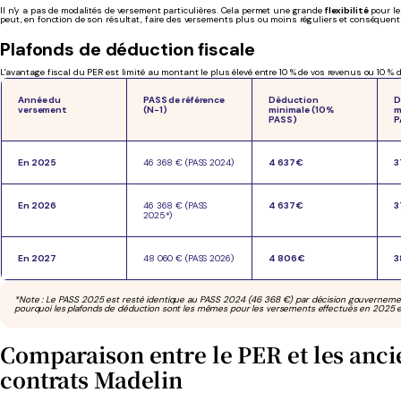
Il n'y a pas de modalités de versement particulières. Cela permet une grande
flexibilité
pour le
peut, en fonction de son résultat, faire des versements plus ou moins réguliers et conséquent
Plafonds de déduction fiscale
L'avantage fiscal du PER est limité au montant le plus élevé entre 10 % de vos revenus ou 10 % 
Année du
PASS de référence
Déduction
D
versement
(N−1)
minimale (10%
m
PASS)
P
En 2025
46 368 € (PASS 2024)
4 637 €
3
En 2026
46 368 € (PASS
4 637 €
3
2025*)
En 2027
48 060 € (PASS 2026)
4 806 €
3
*Note : Le PASS 2025 est resté identique au PASS 2024 (46 368 €) par décision gouvernement
pourquoi les plafonds de déduction sont les mêmes pour les versements effectués en 2025 
Comparaison entre le PER et les anci
contrats Madelin