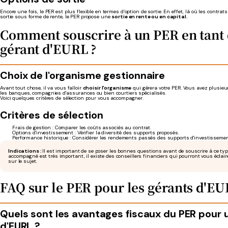
Encore une fois, le PER est plus flexible en termes d’option de sortie. En effet, là où les contra
sortie sous forme de rente, le PER propose une
sortie en rente ou en capital.
Comment souscrire à un PER en tant
gérant d'EURL ?
Choix de l'organisme gestionnaire
Avant tout chose, il va vous falloir
choisir l'organisme
qui gérera votre PER. Vous avez plusieur
les banques, compagnies d'assurances ou bien courtiers spécialisés.
Voici quelques critères de sélection pour vous accompagner.
Critères de sélection
Frais de gestion : Comparer les coûts associés au contrat.​
Options d'investissement : Vérifier la diversité des supports proposés.​
Performance historique : Considérer les rendements passés des supports d'investissement
Indications :
Il est important de se poser les bonnes questions avant de souscrire à ce type
accompagné est très important, il existe des conseillers financiers qui pourront vous éclaire
sur le sujet.​
FAQ sur le PER pour les gérants d'E
Quels sont les avantages fiscaux du PER pour 
d'EURL ?