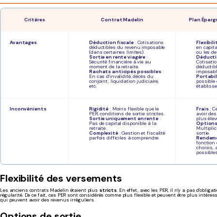
Critè
res
Contrat Ma
delin
Plan Éparg
Avantages
Déduction fiscale
: Cotisations
Flexibili
déductibles du revenu imposable
en capita
(dans certaines limites).
ou les de
Sortie en rente viagère
:
Déducti
Sécurité financière à vie au
Cotisati
moment de la retraite.
déductib
Rachats anticipés possibles
:
imposabl
En cas d'invalidité, décès du
Portabil
conjoint, liquidation judiciaire,
possible 
etc.
établiss
Inconvénients
Rigidité
: Moins flexible que le
Frais
: C
PER, conditions de sortie strictes.
avoir des
Sortie uniquement en rente
:
plus élev
Pas de capital disponible à la
Options
retraite.
Multiplic
Complexité
: Gestion et fiscalité
sortie.
parfois difficiles à comprendre.
Rendeme
fonction
choisis, 
possibles
Flexibilité des versements
Les anciens contrats Madelin étaient plus
stricts
. En effet, avec les PER, il n'y a pas d'oblig
régularité. De ce fait, ces PER sont considérés comme plus flexible et peuvent être plus intére
qui peuvent avoir des revenus irréguliers.
Options de sortie