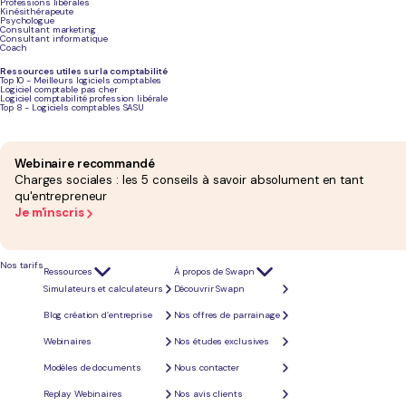
Professions libérales
Kinésithérapeute
Psychologue
Consultant marketing
Consultant informatique
Coach
Ressources utiles sur la comptabilité
Top 10 - Meilleurs logiciels comptables
Logiciel comptable pas cher
Logiciel comptabilité profession libérale
Top 8 - Logiciels comptables SASU
Webinaire recommandé
Charges sociales : les 5 conseils à savoir absolument en tant
qu'entrepreneur
Je m'inscris
Nos tarifs
Ressources
À propos de Swapn
Simulateurs et calculateurs
Découvrir Swapn
Blog création d’entreprise
Nos offres de parrainage
Pourquoi souscrire à un PER en tant 
Webinaires
Nos études exclusives
gérant d'EURL ?
Modèles de documents
Nous contacter
Replay Webinaires
Nos avis clients
Avantages fiscaux