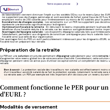
Notre espace presse
Les avantages fiscaux des Plans d'Épargne Retraite (PER) individuels en France incluent :
Déduction des versements du revenu imposable
: Les versements effectués sur un PER 
Gratuit
revenu imposable, dans la limite de certains plafonds.
Réduction de l'impôt sur les sociétés (IS)
: Les sommes versées au titre de l'intéressement,
de l'abondement viennent diminuer l'impôt sur les sociétés (IS) ou sur le revenu (pour les EUR
ne supportent pas de charges patronales et sont exonérés de forfait social (taux de 20 % ou 1
employant moins de 250 salariés pour l'intéressement ou moins de 50 salariés pour la partic
Exonération de charges sociales
: Les versements sur un PER ne supportent pas de cotisat
représente une économie significative pour le dirigeant.
Optimisation fiscale à la retraite
: En réduisant le revenu imposable pendant la phase d'é
bénéficier d'une fiscalité réduite à la retraite, car les revenus sont généralement moins imp
Avantages de l'épargne salariale :
Les dispositifs d'épargne salariale, tels que l'intéresseme
l'abondement, permettent aux dirigeants de constituer une épargne pour leurs salariés tout 
fiscalité ainsi que celle de leur organisation.
Ces avantages font du PER un outil particulièrement intéressant pour les dirigeants d'EURL s
fiscalité tout en préparant leur retraite.
Préparation de la retraite
Le PER est une
solution
structurée permettant
d'épargner
spécialement pour votre
retraite
.
d'augmenter votre revenu global lors de votre cessation d'activité. Concrètement, cette solution
d'épargner pendant votre vie active puis d'utiliser ce capital comme un complément de revenu un
retraite.
Bon à savoir :
La protection sociale des travailleurs non salariés est effectivement moins 
d'un travailleur assimilé salarié de ce fait la protection sociale, notamment la retraite sera 
sa retraite avec un PER par exemple est très important afin de s'assurer un revenu durant v
Comment fonctionne le PER pour un 
d'EURL ?
Modalités de versement