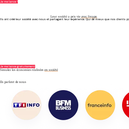
Je me lance !
Leur société a pris vie
avec Swapn
Ils ont créé leur société avec nous et partagent leur expérience. Qui de mieux que nos clients p
Se concentrer pleinement sur son activité
- Phil T.
Création d'entreprise à 0€
Tout a été professionnel, fluide, et SWAPN est à l'écoute ! La création d'entreprise s'est fait
C.C Services
Je me lance gratuitement
Simulez les économies réalisées
en société
Ils parlent de nous