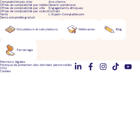
Comptabilité pas cher
Avis clients
Offres de comptabilité par métier
Devenir partenaire
Offres de comptabilité par ville
Engagements éthiques
Offres de comptabilité par statut
Contact
Tarifs
L-Expert-Comptable.com
Devis comptable gratuit
Simulateurs et calculateurs
Webinaires
Blog
Parrainage
Mentions légales
Politique de protection des données personnelles
CGU
Cookies