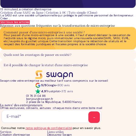
15 minutes
La création d'entreprise
Création d'une SASU en ligne | Création à 0€ | Tuto simple (Clone)
La SASU est une société unipersonnelle qui protège le patrimoine personnel de l'entrepreneur.
Créer ...
Voir tous les articles
Réponses
aux questions fréquentes sur la transformation de micro-entreprise
Comment passer d'une micro-entreprise à une société ?
Pour passer d’une micro-entreprise à une société, il faut d’abord déclarer la cessation de
l’activité sous le régime micro, puis immatriculer une nouvelle société (SARL, SASU, EURL,
etc.) auprès du guichet unique. Cette transition implique la rédaction de statuts et le
respect des formalités juridiques et fiscales propres à la société choisie.
Quels sont les avantages de passer en société ?
Le passage en société permet de limiter sa responsabilité, de protéger son patrimoine
personnel et d’optimiser sa fiscalité. C’est aussi une solution pour accueillir des associés et
donner plus de crédibilité à son projet auprès des partenaires financiers.
Est-il possible de changer le statut d'une micro-entreprise
Oui, il est possible de quitter le régime micro pour créer une société, mais il ne s’agit pas
d’une simple “transformation”. Concrètement, cela passe par la fermeture de la micro-
entreprise et l’ouverture d’une nouvelle structure juridique adaptée à vos besoins.
Swapn crée votre entreprise au meilleur tarif sans compromis sur le conseil
5/5
Google
+800 avis
4,9
Trustpilot
+372 avis
01 76 31 04 86
bonjour@swapn.fr
2 place de la République, 54000 Nancy
La news' des entrepreneurs
Offres exclusives, conseils, astuces : chaque mois dans votre boite mail
Consultez notre
notre politique de confidentialité
pour en savoir plus.
Services
Liens utiles
Création d'entreprise
Découvrez Swapn