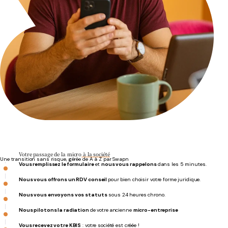
Votre passage de la micro
à la société
Une transition sans risque, gérée de A à Z par Swapn
Vous remplissez le formulaire
et
nous vous rappelons
dans les 5 minutes.
Nous vous offrons un RDV conseil
pour bien choisir votre forme juridique.
Nous vous envoyons vos statuts
sous 24 heures chrono.
Nous pilotons la radiation
de votre
ancienne
micro-entreprise
Vous recevez votre KBIS
: votre société est créée !