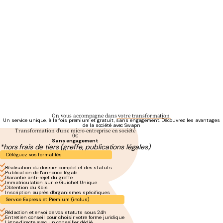
Croissance illimitée et revenus optimisés
Zéro limite
Développez votre CA sans aucun plafond
Frais déductibles
Passez tous vos frais pros en charges pour réduire votre impôt
Rémunération flexible
Arbitrez entre salaire et dividendes pour optimiser vos revenus nets
Crédibilité bancaire
Un vrai statut juridique pour rassurer banques et partenaires
On vous accompagne dans
votre transformation
Un service unique, à la fois premium et gratuit, sans engagement. Découvrez les avantages
de la société avec Swapn
Transformation d'une micro-entreprise en société
0€
Sans engagement
*hors frais de tiers (greffe, publications légales)
Déléguez vos formalités
Réalisation du dossier complet et des statuts
Publication de l'annonce légale
Garantie anti-rejet du greffe
Immatriculation sur le Guichet Unique
Obtention du Kbis
Inscription auprès d'organismes spécifiques
Service Express et Premium (inclus)
Rédaction et envoi de vos statuts sous 24h
Entretien conseil pour choisir votre forme juridique
Ligne directe avec un conseiller dédié