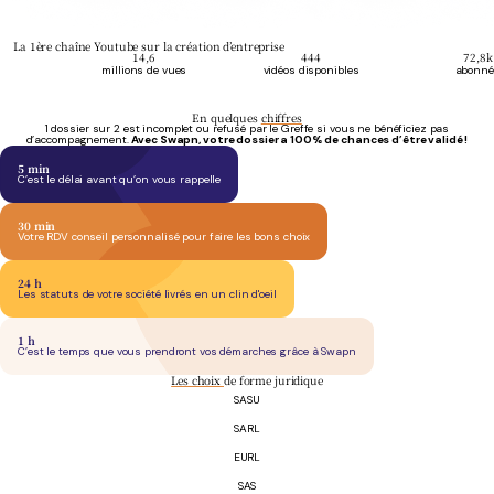
La 1
ère
chaîne Youtube sur la création d’entreprise
14,6
444
72,8k
millions de vues
vidéos disponibles
abonné
En quelques
chiffres
1 dossier sur 2 est incomplet ou refusé par le Greffe si vous ne bénéficiez pas
d’accompagnement.
Avec Swapn, votre dossier a 100% de chances d’être validé !
5
min
C’est le délai avant qu’on vous rappelle
30
min
Votre RDV conseil personnalisé pour faire les bons choix
24
h
Les statuts de votre société livrés en un clin d'oeil
1
h
C’est le temps que vous prendront vos démarches grâce à Swapn
Les choix
de forme juridique
SASU
SARL
EURL
SAS