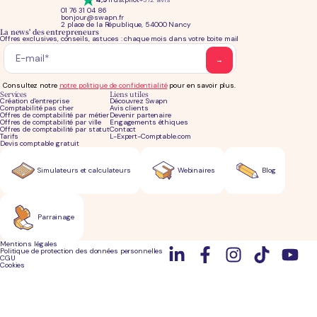
01 76 31 04 86
bonjour@swapn.fr
2 place de la République, 54000 Nancy
La news' des entrepreneurs
Offres exclusives, conseils, astuces : chaque mois dans votre boite mail
Consultez notre
notre politique de confidentialité
pour en savoir plus.
Services
Liens utiles
Création d'entreprise
Découvrez Swapn
Comptabilité pas cher
Avis clients
Offres de comptabilité par métier
Devenir partenaire
Offres de comptabilité par ville
Engagements éthiques
Offres de comptabilité par statut
Contact
Tarifs
L-Expert-Comptable.com
Devis comptable gratuit
Simulateurs et calculateurs
Webinaires
Blog
Parrainage
Mentions légales
Politique de protection des données personnelles
CGU
Cookies