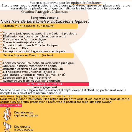
Swapn a tout prévu pour les
équipes de fondateurs
Statuts sur-mesure pour plusieurs fondateurs, gestion des apports complexes et signature
centralisée. La plateforme conçue pour aligner les intérêts de tous les associés
Création d’entreprise à plusieurs
0€
Sans engagement
*hors frais de tiers (greffe, publications légales)
Statuts multi-associés sur-mesure
Conseils juridiques adaptés à la création à plusieurs
Réalisation du dossier complet et des statuts
Publication de l'annonce légale
Garantie anti-rejet du greffe
Immatriculation sur le Guichet Unique
Obtention du Kbis
Inscription auprès d'organismes spécifiques
Service Express et Premium (inclus)
Entretien conseil pour choisir votre forme juridique
Choix de la bonne répartition de capital
Rédaction et envoi de vos statuts sous 24h
Ligne directe avec un conseiller dédié
Assistance juridique illimitée (tel, mail, chat)
Dépôt de capital simplifié et offert*
Avance de vos frais légaux, sans surcoût*
Je me lance gratuitement
Sans engagement
*Avance de vos vrais légaux (sans surcoût) et dépôt de capital offert, en partenariat avec le
Compte Pro Tiime et notre notaire partenaire
Avec nous,
le pacte d'associé
devient un jeu d'enfant
Nous vous guidons pour établir les règles du jeu entre vous et vos associés (clause de sortie,
acquisition de droits, préemption). Découvrez le pacte d'associés simplifié Swapn
Nous contacter
Des réponses
rapides et claires
Des experts
à votre écoute