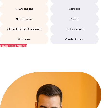
✨ 100% en ligne
Complexe
🛡️ Sur-mesure
Aucun
⚡ Entre 10 jours et 3 semaines
5 à 6 semaines
💬 Illimitée
Google / forums
Lancez votre entreprise