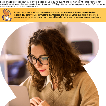
de mariage' professionnel. Il anticipe les coups durs avant qu'ils n'arrivent : que faire si un
associé veut revendre ses parts à un inconnu ? S'il quitte le navire en plein projet ? Ou si une
mésentente bloque les décisions ?
Nous proposons notre pacte d'associés sur-mesure,
alliant praticité et
sérénité
, pour vous permettre d'anticiper au mieux votre évolution avec vos
associés, et de vous prémunir des aléas de la vie entrepreneuriale à plusieurs.