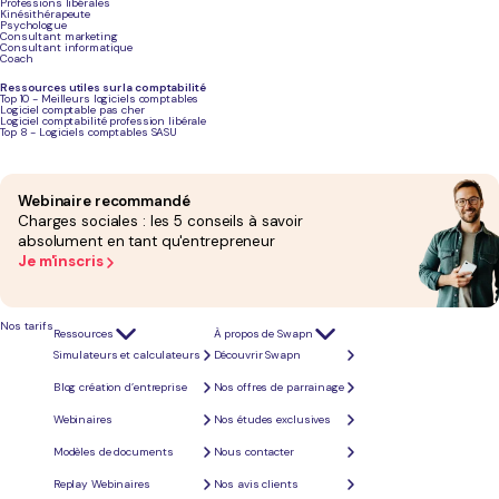
à mieux gérer votre trésorerie, mais cela aura également un impact sur le choix de maintenir
Professions libérales
ou non votre statut de micro-entreprise.
Kinésithérapeute
Psychologue
Consultant marketing
Consultant informatique
Coach
Ressources utiles sur la comptabilité
Top 10 - Meilleurs logiciels comptables
Logiciel comptable pas cher
Logiciel comptabilité profession libérale
Top 8 - Logiciels comptables SASU
Webinaire recommandé
Charges sociales : les 5 conseils à savoir
absolument en tant qu'entrepreneur
Je m'inscris
La déduction des frais
Nos tarifs
professionnels en micro-entreprise
Ressources
À propos de Swapn
Simulateurs et calculateurs
Découvrir Swapn
Blog création d’entreprise
Nos offres de parrainage
Principe général et non-déductibilité
Webinaires
Nos études exclusives
L'une des particularités de la micro-entreprise est que, contrairement à d'autres régimes, les
frais professionnels ne sont pas déductibles. En effet, des frais tels que l'achat de matériel ou
Modèles de documents
Nous contacter
les frais kilométriques ne peuvent pas être déduits de votre chiffre d'affaires. Mais, comme
dans toute situation, il y a toujours une astuce à connaître !
Replay Webinaires
Nos avis clients