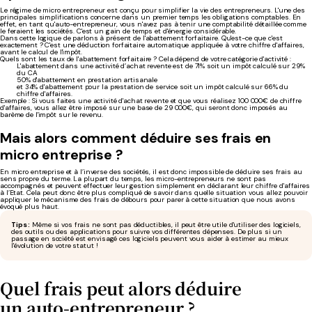
Le régime de micro entrepreneur est conçu pour simplifier la vie des entrepreneurs. L'une des
principales simplifications concerne dans un premier temps les obligations comptables. En
effet, en tant qu'auto-entrepreneur, vous n'avez pas à tenir une comptabilité détaillée comme
le feraient les sociétés. C'est un gain de temps et d'énergie considérable.
Dans cette logique de parlons à présent de l'abattement forfaitaire. Qu'est-ce que c'est
exactement ? C'est une déduction forfaitaire automatique appliquée à votre chiffre d'affaires,
avant le calcul de l'impôt.
Quels sont les taux de l'abattement forfaitaire ? Cela dépend de votre catégorie d'activité :
L'abattement dans une activité d’achat revente est de 71% soit un impôt calculé sur 29%
du CA
50% d'abattement en prestation artisanale
et 34% d'abattement pour la prestation de service soit un impôt calculé sur 66% du
chiffre d'affaires.
Exemple : Si vous faites une activité d'achat revente et que vous réalisez 100 000€ de chiffre
d'affaires, vous allez être imposé sur une base de 29 000€, qui seront donc imposés au
barème de l'impôt sur le revenu.
Mais alors comment déduire ses frais en
micro entreprise ?
En micro entreprise et à l’inverse des sociétés, il est donc impossible de déduire ses frais au
sens propre du terme. La plupart du temps, les micro-entrepreneurs ne sont pas
accompagnés et peuvent effectuer leur gestion simplement en déclarant leur chiffre d'affaires
à l’Etat. Cela peut donc être plus compliqué de savoir dans quelle situation vous allez pouvoir
appliquer le mécanisme des frais de débours pour parer à cette situation que nous avons
évoqué plus haut.
Tips :
Même si vos frais ne sont pas déductibles, il peut être utile d'utiliser des logiciels,
des outils ou des applications pour suivre vos différentes dépenses. De plus si un
passage en société est envisagé ces logiciels peuvent vous aider à estimer au mieux
l'évolution de votre statut !
Quel
frais
peut alors déduire
un
auto-entrepreneur
?