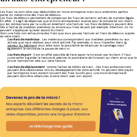
Les frais ne sont donc pas déductibles en micro-entreprise mais vous entendrez parfois
parler du mécanisme des frais de débours.
Les frais de débours permettent de compenser les frais de certains achats de manière légale.
En effet, il s'agit de dépenses que le micro entrepreneur avance pour le compte de son client,
qui les remboursera par la suite en émettant une facture. Les frais de débours peuvent être
liés à l'achat de matières premières ou encore aux frais de port par exemple. Attention, ils ne
peuvent s'appliquer qu'avec accord du client.
Voici une liste non exhaustive des frais que vous pouvez facturer en frais de débours auprès
de votre client :
Les frais de matériaux
: Les matériaux correspondent aux matières premières ou aux
achats que vous réalisez pour votre activité. Par exemple, si vous travaillez dans
le
secteur du bâtiment
vous allez avoir la possibilité de refacturer le carrelage mais
également le service de la pause de celui-ci
Les frais de port
: Il est en effet possible de faire payer la livraison par le client. Il faut
juste veiller à garder la facture et préciser le prestataire de livraison au client ainsi que le
prix et mentionner cela sur votre facture.
Les frais de déplacement
: comme l'achat de billets de train… Ces frais professionnels
peuvent être nécessaires lors du développement de votre activité. Ils peuvent être payés
par l’entreprise mais restent souvent des frais lourds pour une micro entreprise et
peuvent donc être refacturés à votre client avec son accord.