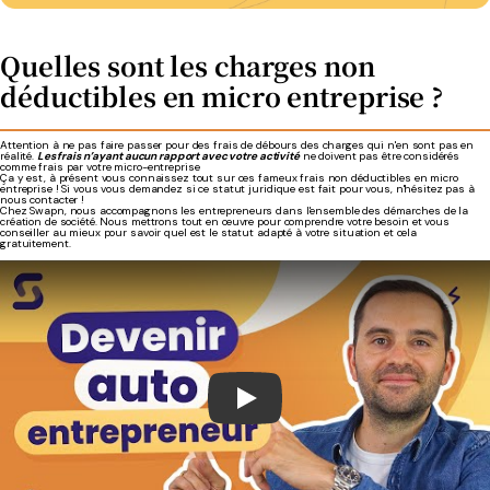
Quelles sont les charges non
déductibles en micro entreprise ?
Attention à ne pas faire passer pour des frais de débours des charges qui n'en sont pas en
réalité.
Les frais n’ayant aucun rapport avec votre activité
ne doivent pas être considérés
comme frais par votre micro-entreprise
Ça y est, à présent vous connaissez tout sur ces fameux frais non déductibles en micro
entreprise ! Si vous vous demandez si ce statut juridique est fait pour vous, n'hésitez pas à
nous contacter !
Chez Swapn, nous accompagnons les entrepreneurs dans l'ensemble des démarches de la
création de société. Nous mettrons tout en œuvre pour comprendre votre besoin et vous
conseiller au mieux pour savoir quel est le statut adapté à votre situation et cela
gratuitement.
Play