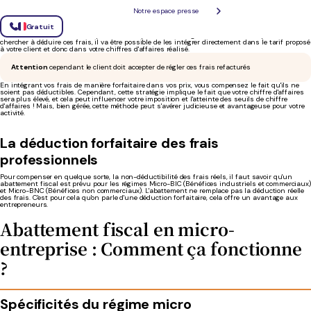
Solution alternative : intégrer ses frais
Notre espace presse
professionnels dans son chiffre d'affaires
Gratuit
Face à cette contrainte, il est possible d'adopter une stratégie différente. Plutôt que de
chercher à déduire ces frais, il va être possible de les intégrer directement dans le tarif proposé
à votre client et donc dans votre chiffres d'affaires réalisé.
Attention
cependant le client doit accepter de régler ces frais refacturés
En intégrant vos frais de manière forfaitaire dans vos prix, vous compensez le fait qu'ils ne
soient pas déductibles. Cependant, cette stratégie implique le fait que votre chiffre d'affaires
sera plus élevé, et cela peut influencer votre imposition et l'atteinte des seuils de chiffre
d'affaires ! Mais, bien gérée, cette méthode peut s'avérer judicieuse et avantageuse pour votre
activité.
La déduction forfaitaire des frais
professionnels
Pour compenser en quelque sorte, la non-déductibilité des frais réels, il faut savoir qu'un
abattement fiscal est prévu pour les régimes Micro-BIC (Bénéfices industriels et commerciaux)
et Micro-BNC (Bénéfices non commerciaux). L'abattement ne remplace pas la déduction réelle
des frais. C'est pour cela qu'on parle d'une déduction forfaitaire, cela offre un avantage aux
entrepreneurs.
Abattement fiscal en micro-
entreprise : Comment ça fonctionne
?
Spécificités du régime micro