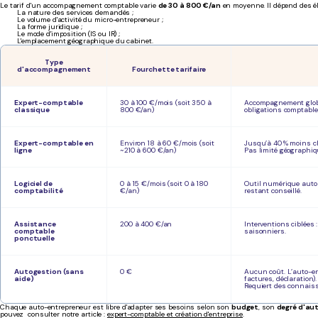
Le tarif d'un accompagnement comptable varie
de 30 à 800 €/an
en moyenne. Il dépend des é
La nature des services demandés ;
Le volume d'activité du micro-entrepreneur ;
La forme juridique ;
Le mode d'imposition (IS ou IR) ;
L'emplacement géographique du cabinet.
Type
d'accompagnement
Fourchette tarifaire
Expert-comptable
30 à 100 €/mois (soit 350 à
Accompagnement global
classique
800 €/an)
obligations comptables
Expert-comptable en
Environ 18 à 60 €/mois (soit
Jusqu’à 40 % moins che
ligne
~210 à 600 €/an)
Pas limité géographi
Logiciel de
0 à 15 €/mois (soit 0 à 180
Outil numérique auto
comptabilité
€/an)
restant conseillé.
Assistance
200 à 400 €/an
Interventions ciblées 
comptable
saisonniers.
ponctuelle
Autogestion (sans
0 €
Aucun coût. L’auto-ent
aide)
factures, déclaration).
Requiert des connaiss
Chaque auto-entrepreneur est libre d'adapter ses besoins selon son
budget
, son
degré d'au
pouvez consulter notre article :
expert-comptable et création d'entreprise
.