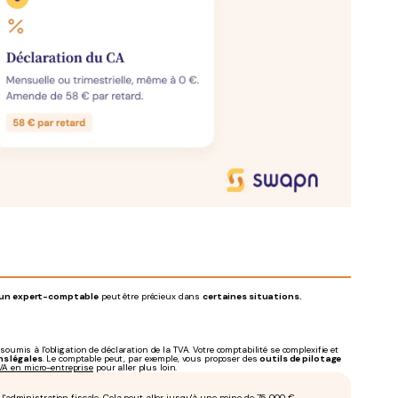
'un expert-comptable
peut être précieux dans
certaines situations.
 soumis à l'obligation de déclaration de la TVA. Votre comptabilité se complexifie et
ns légales
. Le comptable peut, par exemple, vous proposer des
outils de pilotage
TVA en micro-entreprise
pour aller plus loin.
 l'administration fiscale. Cela peut aller jusqu'à une peine de 75 000 €