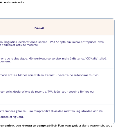
léments suivants :
Détail
 (registres, déclarations fiscales, TVA). Adapté aux micro-entreprises avec
 faibles et activité modérée.
r que le classique. Même niveau de service, mais à distance, 100 % digitalisé.
quement.
matisant les tâches comptables. Permet une certaine autonomie tout en
: conseils, déclarations de revenus, TVA. Idéal pour besoins limités ou
repreneur gère seul sa comptabilité (livre des recettes, registre des achats,
ances et rigueur.
tonomie
et son
niveau en comptabilité
. Pour vous guider dans votre choix, vous