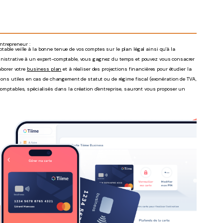
ntrepreneur :
table veille à la bonne tenue de vos comptes sur le plan légal ainsi qu'à la
ministrative à un expert-comptable, vous gagnez du temps et pouvez vous consacrer
aborer votre
business plan
et à réaliser des projections financières pour étudier la
ons utiles en cas de changement de statut ou de régime fiscal (exonération de TVA,
comptables, spécialisés dans la création d'entreprise, sauront vous proposer un