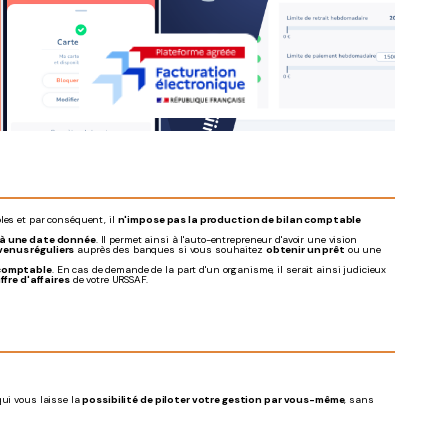
les et par conséquent, il
n'impose pas la production de bilan comptable
e à une date donnée
. Il permet ainsi à l'auto-entrepreneur d'avoir une vision
venus réguliers
auprès des banques si vous souhaitez
obtenir un prêt
ou une
 comptable
. En cas de demande de la part d'un organisme, il serait ainsi judicieux
fre d'affaires
de votre URSSAF.
qui vous laisse la
possibilité de piloter votre gestion par vous-même
, sans