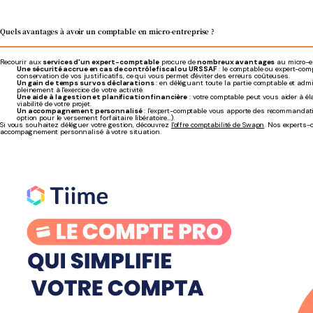
Quels avantages à avoir un comptable en micro-entreprise ?
Recourir aux
services d'un expert-comptable
procure de
nombreux avantages
au micro-e
Une sécurité accrue en cas de contrôle fiscal ou URSSAF
: le comptable ou expert-comp
conservation de vos justificatifs, ce qui vous permet d'éviter des erreurs coûteuses.
Un gain de temps sur vos déclarations
: en déléguant toute la partie comptable et ad
pleinement à l'exercice de votre activité.
Une aide à la gestion et planification financière
: votre comptable peut vous aider à él
viabilité de votre projet.
Un accompagnement personnalisé
: l'expert-comptable vous apporte des recommandati
option pour le versement forfaitaire libératoire…).
Si vous souhaitez déléguer votre gestion, découvrez
l'offre comptabilité de Swapn
. Nos experts-
accompagnement personnalisé à votre situation.