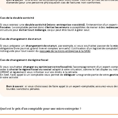
d'amende (pour une personne physique) en cas de factures non-conformes.
Cas de la double activité
Si vous exercez une
double activité (micro-entreprise + société)
, l'intervention d'un expe
fiscales
. Le comptable permet donc d'
éviter les erreurs
susceptibles de mener à des
redress
structure pour
éviter tout mélange
, ce qui peut être lourd à gérer seul.
Cas de changement de statut
Si vous préparez un
changement de statut
, par exemple, si vous souhaitez passer de la
mic
obligatoire (livre journal, grand livre et comptes annuels). L'utilisation d'un logiciel de compt
notre guide pour tout savoir du
passage de la micro-entreprise à la SASU
.
Cas de changement de régime fiscal
Si vous souhaitez
changer ou optimiser votre fiscalité
, l'accompagnement d'un expert-comp
aider à
choisir le régime fiscal ou social
adapté à votre situation, comme le fait d'opter ou non 
URSSAF et également vous informer sur vos droits à la retraite.
En bref, faire appel à un comptable vous permet de
déléguer
une grande partie de votre
gesti
à votre activité.
Bon à savoir
: si vous choisissez de faire appel à un expert-comptable, assurez-vous de 
lourdes sanctions pénales.
Quel est le prix d'un comptable pour une micro-entreprise ?