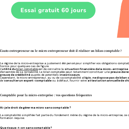
L'auto-entrepreneur ou le micro-entrepreneur doit-il réaliser un bilan comptable ?
Le régime de la micro-entreprise a justement été pensé pour simplifier vos obligations comptab
hormis pour quelques cas de figure.
L'
utilité du
bilan comptable
est de connaître la
situation financière de la micro-entrepris
d'ensemble de sa rentabilité. Le bilan comptable peut notamment constituer une
preuve de re
preuve de crédibilité
auprès de potentiels
investisseurs
.
Cependant, le micro-entrepreneur, au vu de sa comptabilité allégée,
ne dispose pas de bilan
de
consulter un expert-comptable
ou à défaut, fournir votre
attestation annuelle de chif
Comptable pour la micro-entreprise : vos questions fréquentes
Ai-je le droit de gérer ma micro sans comptable ?
La comptabilité simplifiée fait partie du fondement même du régime de la micro-entreprise, ce 
formation requise.
Que risque-t-on sans comptable ?