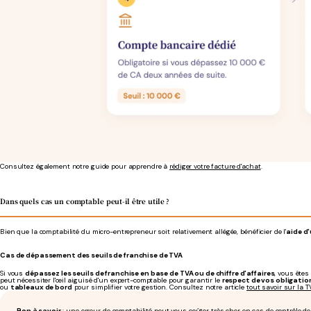
Consultez également notre guide pour apprendre à
rédiger votre facture d'achat
.
Dans quels cas un comptable peut-il être utile ?
Bien que la comptabilité du micro-entrepreneur soit relativement allégée, bénéficier de l'
aide d
Cas de dépassement des seuils de franchise de TVA
Si vous
dépassez les seuils de franchise en base de TVA ou de chiffre d'affaires
, vous êtes
peut nécessiter l'œil aiguisé d'un expert-comptable pour garantir le
respect de vos obligatio
ou
tableaux de bord
pour simplifier votre gestion. Consultez notre article
tout savoir sur la 
Bon à savoir
: une erreur de comptabilité peut vous coûter très cher en cas de contrôle de