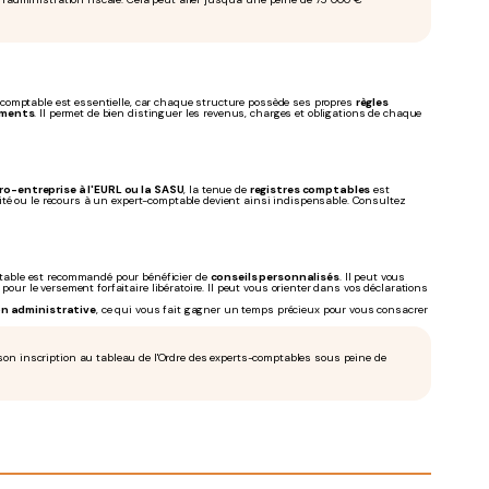
rt-comptable est essentielle, car chaque structure possède ses propres
règles
ements
. Il permet de bien distinguer les revenus, charges et obligations de chaque
ro-entreprise à l'EURL ou la SASU
, la tenue de
registres comptables
est
abilité ou le recours à un expert-comptable devient ainsi indispensable. Consultez
table est recommandé pour bénéficier de
conseils personnalisés
. Il peut vous
pour le versement forfaitaire libératoire. Il peut vous orienter dans vos déclarations
on administrative
, ce qui vous fait gagner un temps précieux pour vous consacrer
son inscription au tableau de l'Ordre des experts-comptables sous peine de