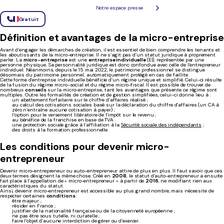
entreprise
Notre espace presse
Gratuit
Définition et avantages de la micro-entreprise
Avant d’engager les démarches de création, il est essentiel de bien comprendre les tenants et
les aboutissants de la micro-entreprise. Il ne s’agit pas d’un statut juridique à proprement
parler. La
micro-entreprise
est une
entreprise individuelle
(EI), représentée par une
personne physique. Sa personnalité juridique est donc confondue avec celle de l’entrepreneur
individuel. Néanmoins, depuis le 15 mai 2022, le patrimoine professionnel se distingue
désormais du patrimoine personnel, automatiquement protégé en cas de faillite.
Cette forme d’entreprise individuelle bénéficie d’un régime unique et simplifié. Celui-ci résulte
de la fusion du régime micro-social et du régime micro-fiscal. Il est possible de trouver de
nombreux
conseils
sur la micro-entreprise, tant les avantages que présente ce régime sont
multiples. Outre les formalités de création et de gestion simplifiées, celui-ci donne lieu à :
un abattement forfaitaire sur le chiffre d’affaires réalisé ;
au calcul des cotisations sociales basé sur la déclaration du chiffre d’affaires (un CA à
zéro n’entraîne aucune cotisation à payer) ;
l’option pour le versement libératoire de l’impôt sur le revenu ;
au bénéfice de la franchise en base de TVA .
une protection sociale grâce à l’affiliation à la
Sécurité sociale des indépendants
;
des droits à la formation professionnelle.
Les conditions pour devenir micro-
entrepreneur
Devenir micro-entrepreneur ou auto-entrepreneur attire de plus en plus. Il faut savoir que ces
deux termes désignent la même chose. Créé en
2008
, le statut d’auto-entrepreneur a ensuite
fait place à l’appellation de « micro-entrepreneur » à partir de
2016
, ne modifiant rien aux
caractéristiques du statut.
Ainsi, devenir micro-entrepreneur est accessible au plus grand nombre, mais nécessite de
respecter certaines
conditions
:
être majeur ;
résider en France ;
justifier de la nationalité française ou de la citoyenneté européenne ;
ne pas être sous tutelle, ni curatelle ;
faire l’objet d’aucune interdiction de gérer ou d’exercer.