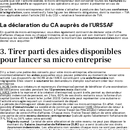
Quelle que soit l’activité exercée, le micro-entrepreneur doit conserver toutes les
factures
ou
autres
justificatifs
se rapportant à ces opérations et qui seront à présenter en cas de
contrôle.
De ce fait, le micro-entrepreneur doit lui-même s’attacher à produire des factures
conformes
à la législation,
sans omettre d’y faire figurer les éléments obligatoires, dont la mention « TVA
non applicable selon l’article 293 b du CGI », relative à l’exonération de TVA.
La déclaration du CA auprès de l’URSSAF
En qualité de micro-entrepreneur, vous êtes également contraint de déclarer votre chiffre
d’affaires chaque mois ou chaque trimestre, et ce, quel que soit son montant. C’est sur cette
base que les services de
l’URSSAF
calculent le montant des
cotisations sociales
dont vous
devrez vous acquitter.
3. Tirer parti des aides disponibles
pour lancer sa micro entreprise
S’il y a bien une palme des conseils pour votre micro-entreprise, elle concerne
incontestablement les
aides
auxquelles vous pouvez prétendre au moment de lancer votre
activité. Les dispositifs de l’ACRE et de l’ARCE constituent une
aide financière
non
négligeable. Elles visent à
soutenir
les demandeurs d’emploi souhaitant créer leur micro-
entreprise.
L’ACRE
(aide aux créateurs et repreneurs d’entreprise) permet de bénéficier d’une exonération
de cotisations sociales pendant les
12 premiers mois
d'activité.
L’ARCE
(aide à la reprise et à la création d’entreprise), quant à elle, permet au demandeur
d’emploi indemnisé de percevoir, en 2 fois, 60 % de ses droits restants sous la forme d’un
capital (contre 45 % avant le 1er juillet 2023). Cette aide peut représenter une aubaine si
l’activité envisagée requiert un investissement de départ.
La période de chômage est idéale pour décider de créer sa micro-entreprise. En effet, il est
possible
d’immatriculer
sa société et de continuer à percevoir
l’ARE
(Allocation de retour à
l’emploi). Pour cela, vous devrez fournir à France Travail (ex Pôle emploi) l’attestation de
déclaration de votre chiffre d’affaires. Chaque mois, France Travail déduit de votre allocation
une partie de votre
revenu de micro-entrepreneur
(calculé après l'abattement forfaitaire de
71 %, 50 % ou 34 % selon votre activité).
Règle du cumul :
Le total de votre allocation et de votre revenu ne peut pas dépasser le
montant du
Salaire Journalier de Référence (SJR)
qui a servi à calculer vos droits.
Jours non indemnisés :
Les allocations non versées chaque mois ne sont pas perdues :