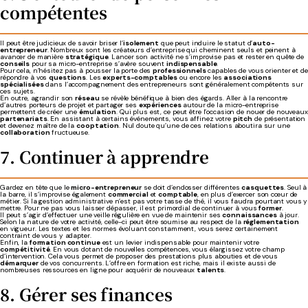
compétentes
Il peut être judicieux de savoir briser l’
isolement
que peut induire le statut d’
auto-
entrepreneur
. Nombreux sont les créateurs d’entreprise qui cheminent seuls et peinent à
avancer de manière
stratégique
. Lancer son activité ne s’improvise pas et rester en quête de
conseils
pour sa micro-entreprise s’avère souvent
indispensable
.
Pour cela, n’hésitez pas à pousser la porte des
professionnels
capables de vous orienter et de
répondre à vos
questions
. Les
experts-comptables
ou encore les
associations
spécialisées
dans l’accompagnement des entrepreneurs sont généralement compétents sur
ces sujets.
En outre, agrandir son
réseau
se révèle bénéfique à bien des égards. Aller à la rencontre
d’autres porteurs de projet et partager ses
expériences
autour de la micro-entreprise
permettent de créer une
émulation
. Qui plus est, ce peut être l’occasion de nouer de nouveaux
partenariats
. En assistant à certains événements, vous affinez votre
pitch
de présentation
et devenez maître de la
cooptation
. Nul doute qu’une de ces relations aboutira sur une
collaboration
fructueuse.
7. Continuer à apprendre
Gardez en tête que le
micro-entrepreneur
se doit d’endosser différentes
casquettes
. Seul à
la barre, il s’improvise également
commercial
et
comptable
, en plus d’exercer son cœur de
métier. Si la gestion administrative n’est pas votre tasse de thé, il vous faudra pourtant vous y
mettre. Pour ne pas vous laisser dépasser, il est primordial de continuer à vous
former
.
Il peut s’agir d’effectuer une veille régulière en vue de maintenir ses
connaissances
à jour.
Selon la nature de votre activité, celle-ci peut être soumise au respect de la
réglementation
en vigueur. Les textes et les normes évoluant constamment, vous serez certainement
contraint de vous y adapter.
Enfin, la
formation continue
est un levier indispensable pour maintenir votre
compétitivité
. En vous dotant de nouvelles compétences, vous élargissez votre champ
d’intervention. Cela vous permet de proposer des prestations plus abouties et de vous
démarquer
de vos concurrents. L’offre en formation est riche, mais il existe aussi de
nombreuses ressources en ligne pour acquérir de nouveaux
talents
.
8. Gérer ses finances