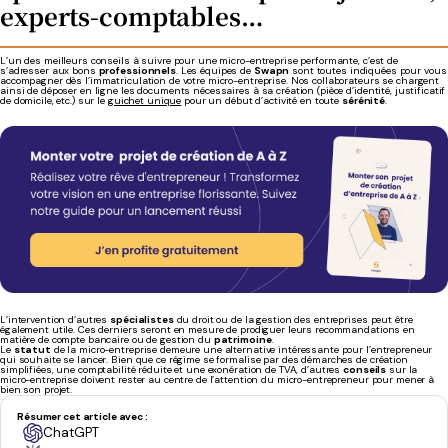
experts-comptables…
L’un des meilleurs conseils à suivre pour une micro-entreprise performante, c’est de
s’adresser aux bons
professionnels
. Les équipes de
Swapn
sont toutes indiquées pour vous
accompagner dès l’immatriculation de votre micro-entreprise. Nos collaborateurs se chargent
ainsi de déposer en ligne les documents nécessaires à sa création (pièce d’identité, justificatif
de domicile, etc.) sur le
guichet unique
pour un début d’activité en toute
sérénité
.
L’intervention d’autres
spécialistes
du droit ou de la gestion des entreprises peut être
également utile. Ces derniers seront en mesure de prodiguer leurs recommandations en
matière de compte bancaire ou de gestion du
patrimoine
.
Le
statut
de la micro-entreprise demeure une alternative intéressante pour l’entrepreneur
qui souhaite se lancer. Bien que ce régime se formalise par des démarches de création
simplifiées, une comptabilité réduite et une exonération de TVA, d’autres
conseils
sur la
micro-entreprise doivent rester au centre de l’attention du micro-entrepreneur pour mener à
bien son projet.
Résumer cet article avec :
ChatGPT