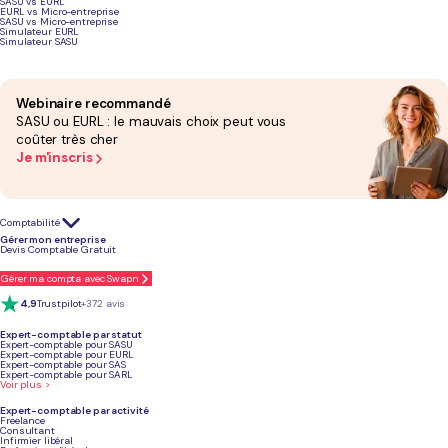
SASU vs EURL
Le 09 juillet 2026
EURL vs Micro-entreprise
SASU vs Micro-entreprise
Simulateur EURL
Simulateur SASU
Podcast sur les différents statuts juridiques
Webinaire recommandé
SASU ou EURL : le mauvais choix peut vous
coûter très cher
Je m'inscris
Comptabilité
Gérer mon entreprise
Devis Comptable Gratuit
Gérer ma compta avec Swapn
4,9
Trustpilot
+372 avis
Expert-comptable par statut
Expert-comptable pour SASU
Expert-comptable pour EURL
Expert-comptable pour SAS
Expert-comptable pour SARL
Voir plus >
Expert-comptable par activité
Freelance
Consultant
Infirmier libéral