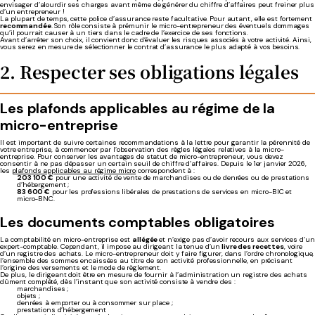
envisager d’alourdir ses charges avant même de générer du chiffre d’affaires peut freiner plus
d’un entrepreneur !
La plupart de temps, cette police d’assurance reste facultative. Pour autant, elle est fortement
recommandée
. Son rôle consiste à prémunir le micro-entrepreneur des éventuels dommages
qu’il pourrait causer à un tiers dans le cadre de l’exercice de ses fonctions.
Avant d’arrêter son choix, il convient donc d’évaluer les risques associés à votre activité. Ainsi,
vous serez en mesure de sélectionner le contrat d’assurance le plus adapté à vos besoins.
2. Respecter ses obligations légales
Les plafonds applicables au régime de la
micro-entreprise
Il est important de suivre certaines recommandations à la lettre pour garantir la pérennité de
votre entreprise, à commencer par l’observation des règles légales relatives à la micro-
entreprise. Pour conserver les avantages de statut de micro-entrepreneur, vous devez
consentir à ne pas dépasser un certain seuil de chiffre d’affaires. Depuis le 1er janvier 2026,
les
plafonds applicables au régime micro
correspondent à :
203 100 €
pour une activité de vente de marchandises ou de denrées ou de prestations
d’hébergement ;
83 600 €
pour les professions libérales de prestations de services en micro-BIC et
micro-BNC.
Les documents comptables obligatoires
La comptabilité en micro-entreprise est
allégée
et n’exige pas d’avoir recours aux services d’un
expert-comptable. Cependant, il impose au dirigeant la tenue d’un
livre des recettes
, voire
d’un registre des achats. Le micro-entrepreneur doit y faire figurer, dans l’ordre chronologique,
l’ensemble des sommes encaissées au titre de son activité professionnelle, en précisant
l’origine des versements et le mode de règlement.
De plus, le dirigeant doit être en mesure de fournir à l’administration un registre des achats
dûment complété, dès l’instant que son activité consiste à vendre des :
marchandises ;
objets ;
denrées à emporter ou à consommer sur place ;
prestations d’hébergement