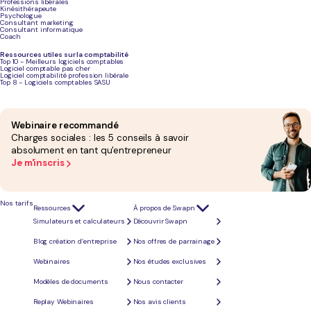
Professions libérales
Kinésithérapeute
Play
Psychologue
Consultant marketing
Consultant informatique
Coach
Ressources utiles sur la comptabilité
Top 10 - Meilleurs logiciels comptables
Logiciel comptable pas cher
Logiciel comptabilité profession libérale
Top 8 - Logiciels comptables SASU
Webinaire recommandé
Charges sociales : les 5 conseils à savoir
absolument en tant qu'entrepreneur
Je m'inscris
Nos tarifs
Ressources
À propos de Swapn
Simulateurs et calculateurs
Découvrir Swapn
Blog création d’entreprise
Nos offres de parrainage
Webinaires
Nos études exclusives
Modèles de documents
Nous contacter
Comprendre le concept de micro-
Replay Webinaires
Nos avis clients