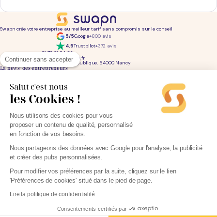
Swapn crée votre entreprise au meilleur tarif sans compromis sur le conseil
5/5
Google
+800 avis
4,9
Trustpilot
+372 avis
01 76 31 04 86
bonjour@swapn.fr
Continuer sans accepter
2 place de la République, 54000 Nancy
La news' des entrepreneurs
Offres exclusives, conseils, astuces : chaque mois dans votre boite mail
Salut c'est nous
les Cookies !
Consultez notre
notre politique de confidentialité
pour en savoir plus.
Services
Liens utiles
Nous utilisons des cookies pour vous
Création d'entreprise
Découvrez Swapn
Comptabilité pas cher
Avis clients
proposer un contenu de qualité, personnalisé
Offres de comptabilité par métier
Devenir partenaire
Offres de comptabilité par ville
Engagements éthiques
en fonction de vos besoins.
Offres de comptabilité par statut
Contact
Tarifs
L-Expert-Comptable.com
Devis comptable gratuit
Nous partageons des données avec Google pour l'analyse, la publicité
et créer des pubs personnalisées.
Simulateurs et calculateurs
Webinaires
Blog
Pour modifier vos préférences par la suite, cliquez sur le lien
'Préférences de cookies' situé dans le pied de page.
Lire la politique de confidentialité
Parrainage
Consentements certifiés par
Mentions légales
Créer mon entreprise - 0€