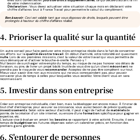
elles sont converties en
jours de droits supplémentaires
, ce qui décale d'autant la fin
de votre indemnisation.
Déclaration :
Vous devez actualiser votre situation chaque mois en déclarant votre
chiffre d'affaires brut à France Travail pour permettre le calcul du complément.
Bon à savoir
: Ceci est valable tant que vous disposez de droits, lesquels peuvent être
prolongés à hauteur du chiffre d’affaires réalisé.
4. Prioriser la qualité sur la quantité
Un autre conseil pour faire perdurer votre micro-entreprise réside dans le fait de concentrer
vos efforts sur la
qualité de votre travail.
En début d’activité, votre notoriété est quasiment
nulle
. Lors de vos premières missions, c’est la valeur de votre travail qui vous permettra de
vous démarquer et d’activer le bouche-à-oreille. Pensez-y !
Nul besoin de surcharger votre emploi du temps, au risque de ne pas honorer vos délais de
livraison, ou pire, de livrer un projet bâclé. Inutile de vous dire qu’un client
mécontent
ne
prendra pas le risque de vous
recommander
. Acceptez de ne pas être compétent sur tout.
Mieux vaut savoir dire non aux missions qui ne vous correspondent pas, pour pouvoir
consacrer plus de temps à celles pour lesquelles vous excellez. Votre client vous en sera
reconnaissant.
5. Investir dans son entreprise
Créer son entreprise individuelle, c’est bien, mais la développer est encore mieux. À l’instar de
tout chef d’entreprise, pour assurer sa croissance, vous aurez besoin de prévoir quelques
investissements
. Selon votre secteur d’activité, il peut s’agir de l’achat de
matériels
de
pointe, de la création d’un site internet, ou encore d’une
formation
spécifique pour gagner en
expertise, etc.
L’astuce vise à évaluer en amont les
besoins
se rapportant à votre activité. Ensuite, il sera
temps de
budgétiser
ces futures dépenses selon un calendrier précis, en fonction des
premiers gains générés.
6. S'entourer de personnes