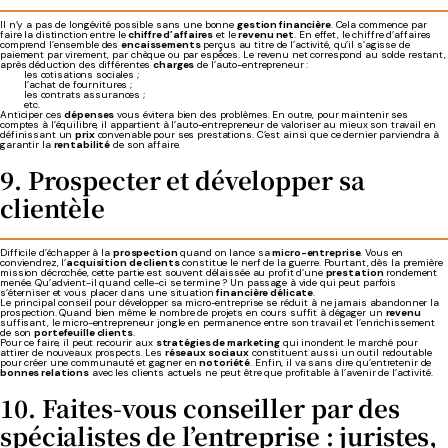
Il n’y a pas de longévité possible sans une bonne
gestion financière
. Cela commence par
faire la distinction entre le
chiffre d’affaires
et le
revenu net
. En effet, le chiffre d’affaires
comprend l’ensemble des
encaissements
perçus au titre de l’activité, qu’il s’agisse de
paiement par virement, par chèque ou par espèces. Le revenu net correspond au solde restant,
après déduction des différentes
charges
de l’auto-entrepreneur :
les cotisations sociales ;
l’achat de fournitures ;
les contrats assurances ;
etc.
Anticiper ces
dépenses
vous évitera bien des problèmes. En outre, pour maintenir ses
comptes à l’équilibre, il appartient à l’auto-entrepreneur de valoriser au mieux son travail en
définissant un
prix
convenable pour ses prestations. C’est ainsi que ce dernier parviendra à
garantir la
rentabilité
de son affaire.
9. Prospecter et développer sa
clientèle
Difficile d’échapper à la
prospection
quand on lance sa
micro-entreprise
. Vous en
conviendrez, l’
acquisition de clients
constitue le nerf de la guerre. Pourtant, dès la première
mission décrochée, cette partie est souvent délaissée au profit d’une
prestation
rondement
menée. Qu’advient-il quand celle-ci se termine ? Un passage à vide qui peut parfois
s’éterniser et vous placer dans une situation
financière délicate
.
Le principal conseil pour développer sa micro-entreprise se réduit à ne jamais abandonner la
prospection. Quand bien même le nombre de projets en cours suffit à dégager un
revenu
suffisant, le micro-entrepreneur jongle en permanence entre son travail et l’enrichissement
de son
portefeuille clients
.
Pour ce faire, il peut recourir aux
stratégies de marketing
qui inondent le marché pour
attirer de nouveaux prospects. Les
réseaux sociaux
constituent aussi un outil redoutable
pour créer une communauté et gagner en
notoriété
. Enfin, il va sans dire qu’entretenir de
bonnes relations
avec les clients actuels ne peut être que profitable à l’avenir de l’activité.
10. Faites-vous conseiller par des
spécialistes de l’entreprise : juristes,