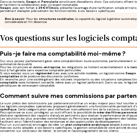
Dans ce contexte,
Swapn
et
Pennylane
constituent d'excellents choix. Ces solutions offrent
et facilitent la collaboration avec un expert-comptable.
Swapn
, avec son forfait à
29 € HT/mois
, présente l'avantage d'une tarification simple et tra
permettant d'adapter précisément les fonctionnalités à vos besoins spécifiques.
Bon à savoir :
Pour les
structures sociétales
, la capacité du logiciel à générer automati
considérable en fin d'exercice.
Vos questions sur les logiciels compt
Puis-je faire ma comptabilité moi-même ?
Oui, vous pouvez parfaitement gérer votre comptabilité en toute autonomie, particulièrement si
automatisé de qualité.
Pour les structures en
micro-entreprise
, les obligations se limitent essentiellement à la
tenu
tout à fait gérable sans expertise comptable particulière.
Si vous exercez sous un
régime réel
mais avec une activité modérée, un logiciel comme
Swapn
comptables
et de produire des documents conformes.
En revanche, pour une société gérant des volumes importants ou des situations complexes (mult
comptable
reste fortement conseillé, même avec un logiciel performant. Dans ce cas, le logiciel 
périodiques de votre expert-comptable.
Comment suivre mes commissions par partena
Le suivi précis des commissions par partenaire constitue un enjeu majeur pour tout courtier so
Les logiciels comptables spécialisés proposent généralement une fonctionnalité permettant d
'
spécifique
. Cette catégorisation peut s'effectuer manuellement lors de la saisie ou automatiq
Pour optimiser ce suivi, privilégiez un outil offrant la possibilité de
créer des filtres personna
d'extraire rapidement des rapports d'analyse pertinents pour évaluer la performance de chaque
Les solutions les plus avancées comme Swapn ou Pennylane proposent également des tableaux 
facilitant ainsi l'identification des tendances et des opportunités de développement.
Pour un suivi optimal, envisagez de créer un
plan comptable analytique
adapté à votre acti
Avec ces outils adaptés à vos besoins spécifiques, la gestion comptable de votre activité de c
concentrer sur votre cœur de métier : le conseil et l'accompagnement de vos clients.