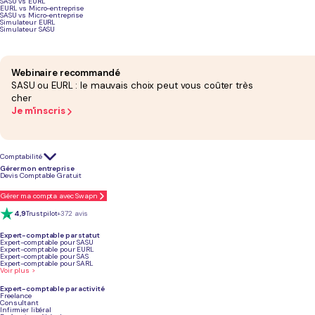
SASU vs EURL
EURL vs Micro-entreprise
SASU vs Micro-entreprise
Quels sont les logiciels comptables le
Simulateur EURL
Simulateur SASU
et lequel choisir ?
Webinaire recommandé
SASU ou EURL : le mauvais choix peut vous coûter très
cher
TVA &
Solution
Tarif mensuel HT
télétransmission
Je m'inscris
Tiime
0 € à 24,99 €
❌ Facturation
❌
HT/mois, sans
électronique
c
engagement
uniquement
c
Comptabilité
E
C
Gérer mon entreprise
Devis Comptable Gratuit
Gérer ma compta avec Swapn
Swapn
29 € HT/mois, sans
✅ Oui
✅
engagement
u
4,9
Trustpilot
+372 avis
Expert-comptable par statut
L-Expert-
Dès 69 € HT/mois,
✅ Oui
✅
Expert-comptable pour SASU
Comptable.com
sans engagement
u
Expert-comptable pour EURL
Expert-comptable pour SAS
Expert-comptable pour SARL
Voir plus >
Pennylane
14 € à 79 € selon
✅ Oui
✅
l'offre
Expert-comptable par activité
Freelance
Consultant
Infirmier libéral