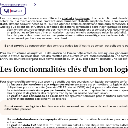
Comptabilité et courtage : les obligat
Notre espace presse
Gratuit
Les courtiers peuvent exercer sous différents
statuts juridiques
, chacun impliquant des obl
optent pour la micro-entreprise, profitant ainsi d'une comptabilité simplifiée. Avec la croissance 
l'
EURL
devient souvent nécessaire. Pour les agences établies employant plusieurs personnes, 
Quelles que soient les structures, certaines obligations comptables sont incontournables pour 
L'édition de factures comportant des mentions spécifiques est essentielle. Ces document
en prêt ou les références d'immatriculation professionnelle adéquates selon la spécialité.
Le suivi précis des commissions par partenaire constitue une obligation fondamentale. Un c
correctement par banque, assureur ou client.
Bon à savoir :
La conservation des contrats et des justificatifs de conseil est obligatoire 
Pour les structures assujetties, la déclaration de TVA doit être effectuée avec rigueur, général
Selon le statut, la tenue d'un livre des recettes peut suffire (micro-entrepreneurs) ou une comp
Enfin, les courtiers exerçant sous forme sociétale ou en EI au réel doivent produire une liasse f
Les fonctionnalités clés d'un bon log
Pour répondre efficacement aux besoins spécifiques des courtiers, un logiciel comptable perform
La
facturation conforme aux exigences réglementaires
est primordiale. Le logiciel d
obligatoires pour un courtier (numéro ORIAS, statut IOBSP, etc.) et personnalisables selon l
Le
suivi des commissions par partenaire
, banque ou client représente un enjeu majeur. 
leur origine et de générer des rapports d'analyse par source de commission.
La
gestion des échéances de paiement
est également cruciale pour maintenir une trés
à venir et d'identifier rapidement les retards.
Bon à savoir :
Les logiciels les plus avancés proposent des tableaux de bord personnalisab
différentes périodes.
Un
module de relance des impayés
efficace permet d'automatiser le suivi des paiements
entreprises.
La
gestion de la TVA
doit être intuitive, avec un calcul automatique des montants à décla
L'export des données vers un expert-comptable ou, mieux encore, la
télétransmission di