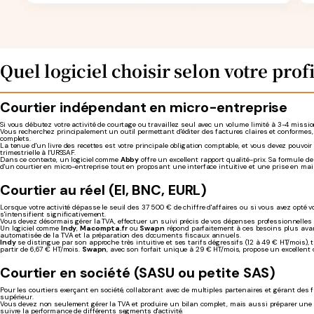
Quel logiciel choisir selon votre profi
Courtier indépendant en micro-entreprise
Si vous débutez votre activité de courtage ou travaillez seul avec un volume limité à 3-4 miss
Vous recherchez principalement un outil permettant d'éditer des factures claires et conformes
complets.
La tenue d'un livre des recettes est votre principale obligation comptable, et vous devez pouvoi
trimestrielle à l'URSSAF.
Dans ce contexte, un logiciel comme
Abby
offre un excellent rapport qualité-prix. Sa formule d
d'un courtier en micro-entreprise tout en proposant une interface intuitive et une prise en mai
Courtier au réel (EI, BNC, EURL)
Lorsque votre activité dépasse le seuil des 37 500 € de chiffre d'affaires ou si vous avez opté 
s'intensifient significativement.
Vous devez désormais gérer la TVA, effectuer un suivi précis de vos dépenses professionnelles e
Un logiciel comme
Indy
,
Macompta.fr
ou
Swapn
répond parfaitement à ces besoins plus avan
automatisée de la TVA et la préparation des documents fiscaux annuels.
Indy
se distingue par son approche très intuitive et ses tarifs dégressifs (12 à 49 € HT/mois),
partir de 6,67 € HT/mois.
Swapn
, avec son forfait unique à 29 € HT/mois, propose un excellent 
Courtier en société (SASU ou petite SAS)
Pour les courtiers exerçant en société, collaborant avec de multiples partenaires et gérant de
supérieur.
Vous devez non seulement gérer la TVA et produire un bilan complet, mais aussi préparer une li
suivre la performance de différents segments d'activité.