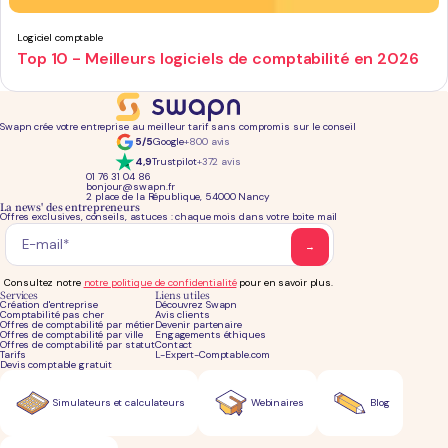
Logiciel comptable
Top 10 - Meilleurs logiciels de comptabilité en 2026
Swapn crée votre entreprise au meilleur tarif sans compromis sur le conseil
5/5
Google
+800 avis
4,9
Trustpilot
+372 avis
01 76 31 04 86
bonjour@swapn.fr
2 place de la République, 54000 Nancy
La news' des entrepreneurs
Offres exclusives, conseils, astuces : chaque mois dans votre boite mail
Consultez notre
notre politique de confidentialité
pour en savoir plus.
Services
Liens utiles
Création d'entreprise
Découvrez Swapn
Comptabilité pas cher
Avis clients
Offres de comptabilité par métier
Devenir partenaire
Offres de comptabilité par ville
Engagements éthiques
Offres de comptabilité par statut
Contact
Tarifs
L-Expert-Comptable.com
Devis comptable gratuit
Simulateurs et calculateurs
Webinaires
Blog