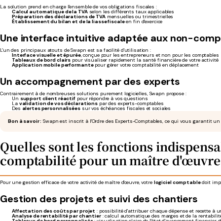
La solution prend en charge l'ensemble de vos obligations fiscales :
Calcul automatique de la TVA
selon les différents taux applicables
Préparation des déclarations de TVA
mensuelles ou trimestrielles
Établissement du bilan et de la liasse fiscale
en fin d'exercice
Une interface intuitive adaptée aux non-comp
L'un des principaux atouts de Swapn est sa facilité d'utilisation :
Interface visuelle et épurée
, conçue pour les entrepreneurs et non pour les comptables
Tableaux de bord clairs
pour visualiser rapidement la santé financière de votre activité
Application mobile performante
pour gérer votre comptabilité en déplacement
Un accompagnement par des experts
Contrairement à de nombreuses solutions purement logicielles, Swapn propose :
Un
support client réactif
pour répondre à vos questions
La
validation de vos déclarations
par des experts-comptables
Des
alertes personnalisées
sur vos échéances fiscales et sociales
Bon à savoir :
Swapn est inscrit à l'Ordre des Experts-Comptables, ce qui vous garantit un
Quelles sont les fonctions indispensa
comptabilité pour un maître d'œuvre
Pour une gestion efficace de votre activité de maître d'œuvre, votre
logiciel comptable
doit imp
Gestion des projets et suivi des chantiers
Affectation des coûts par projet
: possibilité d'attribuer chaque dépense et recette à 
Analyse de rentabilité par chantier
: calcul automatique des marges et de la rentabilit
Tableaux de bord personnalisés
: visualisation claire de l'état d'avancement financier 