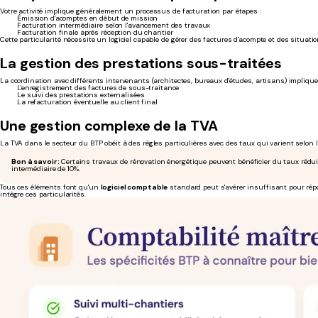
Votre activité implique généralement un processus de facturation par étapes :
Émission d'acomptes en début de mission
Facturation intermédiaire selon l'avancement des travaux
Facturation finale après réception du chantier
Cette particularité nécessite un logiciel capable de gérer des factures d'acompte et des situati
La gestion des prestations sous-traitées
La coordination avec différents intervenants (architectes, bureaux d'études, artisans) implique 
L'enregistrement des factures de sous-traitance
Le suivi des prestations externalisées
La refacturation éventuelle au client final
Une gestion complexe de la TVA
La TVA dans le secteur du BTP obéit à des règles particulières avec des taux qui varient selon l
Bon à savoir :
Certains travaux de rénovation énergétique peuvent bénéficier du taux rédu
intermédiaire de 10%.
Tous ces éléments font qu'un
logiciel comptable
standard peut s'avérer insuffisant pour répo
intègre ces particularités.