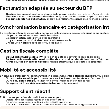
Facturation adaptée au secteur du BTP
Gestion des acomptes et situations de travaux
: création de factures d'acompte et d
Modèles de factures personnalisables
: intégration de vos mentions spécifiques et co
Système de relance automatique
: suivi des règlements clients avec relances progra
Synchronisation bancaire et catégorisation int
La synchronisation de vos comptes bancaires professionnels avec votre
logiciel comptable
es
L'import automatique de vos relevés bancaires
La catégorisation intelligente de vos opérations
Un gain de temps considérable dans la saisie comptable
Une réduction significative des erreurs de saisie
Gestion fiscale complète
Calcul automatique de la TVA
: prise en compte des différents taux applicables
Télétransmission des déclarations fiscales
: envoi direct des déclarations de TVA, liass
Alertes sur les échéances fiscales
: rappels automatiques des dates importantes
Mobilité et accessibilité
En tant que professionnel constamment en déplacement entre différents chantiers, vous avez 
D'une
interface mobile
performante pour accéder à vos données depuis n'importe où
D'une
solution cloud
pour synchroniser vos informations en temps réel
De la possibilité de
saisir vos notes de frais en déplacement
Support client réactif
Enfin, un support client de qualité est essentiel pour :
Obtenir une assistance rapide en cas de difficulté
Bénéficier de conseils adaptés à votre activité spécifique
Assurer une mise en conformité permanente avec les évolutions réglementaires