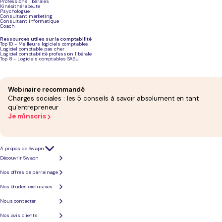
Professions libérales
Kinésithérapeute
Sage 50
18 € à 35 €/mois
✅ Oui
✅
Psychologue
Consultant marketing
Consultant informatique
Coach
Macompta.fr
dès 6,67 € HT/mois +
✅ Oui
✅
Ressources utiles sur la comptabilité
options
Top 10 - Meilleurs logiciels comptables
Logiciel comptable pas cher
Logiciel comptabilité profession libérale
Top 8 - Logiciels comptables SASU
EBP
~35,20 €/mois
✅ Oui
✅
Evoliz
16 € à 44 €/mois
✅ Oui
✅
Webinaire recommandé
Charges sociales : les 5 conseils à savoir absolument en tant
qu'entrepreneur
Easyteo
65 €/mois
✅ Oui
V
"
Je m'inscris
F
Abby
6,60 € à 23,40
✅ Oui
❌
€/mois
À propos de Swapn
Découvrir Swapn
Bon à savoir :
La plupart de ces solutions proposent des périodes d'essai gratuites. N'hésitez
Nos offres de parrainage
Nos études exclusives
Quel logiciel comptable pour un mic
Nous contacter
Nos avis clients
Si vous êtes
micro-entrepreneur
ou
entrepreneur individuel dans le BTP
, vous bénéficiez 