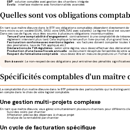
EBP
: solution complète avec gestion des chantiers intégrée
Evoliz
: interface moderne avec fonctionnalités avancées
Quelles sont vos obligations comptab
En tant que maître d'œuvre dans le BTP, vos obligations comptables dépendent directement de vo
hors-micro ou en société (EURL, SASU, voire SARL/SAS avec salariés). Le régime fiscal est souvent
Dans ces cas de figure, vous êtes soumis à plusieurs obligations incontournables :
Tenue d'une comptabilité d'engagement
: contrairement à une comptabilité de trésore
règlement intervient plus tard. Cela implique la tenue d'un livre-journal, d'un grand livre,
Facturation conforme avec mentions légales
: vos factures doivent comporter toutes 
des prestations, taux de TVA appliqué, etc.).
Déclarations de TVA régulières
: selon votre régime, vous devez effectuer des déclarati
Production d'une liasse fiscale annuelle
: ce document récapitule l'ensemble de votre ac
Respect du formalisme comptable
: vous devez être en mesure de produire un Fichier d
Bon à savoir :
Le non-respect de ces obligations peut entraîner des pénalités significatives, 
Spécificités comptables d'un maître
La comptabilité d'un maître d'œuvre dans le BTP présente des particularités qui la distinguent 
en compte dans le choix de votre logiciel comptable.
Une gestion multi-projets complexe
En tant que maître d'œuvre, vous gérez simultanément plusieurs chantiers pour différents client
Suivi des coûts par chantier
Affectation précise des dépenses à chaque projet
Analyse de la rentabilité par chantier
Un cycle de facturation spécifique