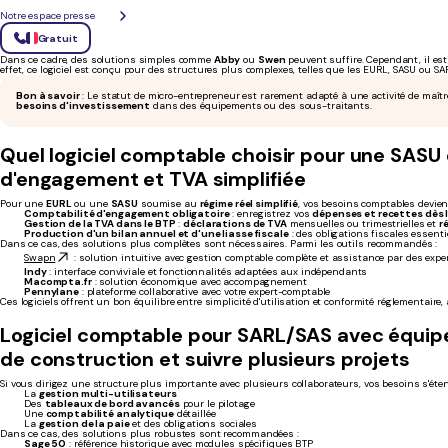
fiscales
. Par exemple, vous
ne pouvez pas récupérer la TVA
et il est impossible d’amortir vos
léger et simple
, capable de répondre aux besoins suivants :
Notre espace presse
Tenue du livre des recettes
: indispensable pour le suivi des recettes perçues,
obligato
Édition de factures conformes
: vos factures doivent respecter les
mentions légales d
Gratuit
Suivi des dépenses simples
: pour avoir une vision claire de la rentabilité de vos
projet
Dans ce cadre, des solutions simples comme
Abby
ou
Swen
peuvent suffire. Cependant, il es
effet, ce logiciel est conçu pour des structures plus complexes, telles que les EURL, SASU ou S
Bon à savoir
: Le statut de micro-entrepreneur est rarement adapté à une activité de maîtr
besoins d'investissement
dans des équipements ou des sous-traitants.
Quel logiciel comptable choisir pour une
SASU
d'engagement et TVA simplifiée
Pour une
EURL
ou une
SASU
soumise au
régime réel simplifié
, vos besoins comptables devi
Comptabilité d'engagement obligatoire
: enregistrez vos
dépenses et recettes dès
Gestion de la TVA dans le BTP
:
déclarations de TVA
mensuelles ou trimestrielles et
r
Production d'un bilan annuel et d'une liasse fiscale
: des obligations fiscales essenti
Dans ce cas, des solutions plus complètes sont nécessaires. Parmi les outils recommandés :
Swapn
: solution intuitive avec gestion comptable complète et assistance par des exp
Indy
: interface conviviale et fonctionnalités adaptées aux indépendants
Macompta.fr
: solution économique avec accompagnement
Pennylane
: plateforme collaborative avec votre expert-comptable
Ces logiciels offrent un bon équilibre entre simplicité d'utilisation et conformité réglementaire
Logiciel comptable pour SARL/SAS avec équipe 
de construction et suivre plusieurs projets
Si vous dirigez une structure plus importante avec plusieurs collaborateurs, vos besoins s'éten
La
gestion multi-utilisateurs
Des
tableaux de bord avancés
pour le pilotage
Une
comptabilité analytique
détaillée
La
gestion de la paie
et des obligations sociales
Dans ce cas, des solutions plus robustes sont recommandées :
Sage 50
: référence historique avec modules spécifiques BTP