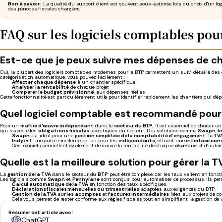
Bon à savoir :
La qualité du support client est souvent sous-estimée lors du choix d'un logic
des périodes fiscales chargées.
FAQ sur les logiciels comptables pou
Est-ce que je peux suivre mes dépenses de ch
Oui, la plupart des logiciels comptables modernes pour le BTP permettent un suivi détaillé de
catégorisation automatique, vous pouvez facilement :
Affecter chaque dépense
à un chantier spécifique
Analyser la rentabilité
de chaque projet
Comparer le budget prévisionnel
aux dépenses réelles
Cette fonctionnalité est particulièrement utile pour identifier rapidement les chantiers qui dé
Quel logiciel comptable est recommandé pour
Pour un
maître d'œuvre indépendant
dans le
secteur du BTP
, il est essentiel de choisir u
qui respecte les
obligations fiscales
spécifiques du secteur. Des solutions comme
Swapn
,
I
Swapn
est idéal pour une
gestion simplifiée de la comptabilité d’engagement
, la
TV
Indy
est une autre excellente option pour les
indépendants
, offrant une
interface conv
Ces logiciels permettent également de suivre la rentabilité de chaque
chantier
et d’autom
Quelle est la meilleure solution pour gérer la 
La
gestion de la TVA
dans le secteur du
BTP
peut être complexe, car les taux varient en fonct
Les logiciels comme
Swapn
et
Pennylane
sont conçus pour automatiser ce processus. Ils per
Calcul automatique de la TVA
en fonction des taux spécifiques.
Déclarations fiscales mensuelles ou trimestrielles
adaptées aux exigences du BTP.
Gestion de la TVA sur les acomptes
et
factures intermédiaires
liées aux projets de c
Cela vous permet de rester conforme aux règles fiscales tout en simplifiant la gestion de
Résumer cet article avec :
ChatGPT