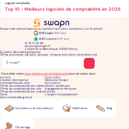
Logiciel comptable
Top 10 - Meilleurs logiciels de comptabilité en 2026
Swapn crée votre entreprise au meilleur tarif sans compromis sur le conseil
5/5
Google
+800 avis
4,9
Trustpilot
+372 avis
01 76 31 04 86
bonjour@swapn.fr
2 place de la République, 54000 Nancy
La news' des entrepreneurs
Offres exclusives, conseils, astuces : chaque mois dans votre boite mail
Consultez notre
notre politique de confidentialité
pour en savoir plus.
Services
Liens utiles
Création d'entreprise
Découvrez Swapn
Comptabilité pas cher
Avis clients
Offres de comptabilité par métier
Devenir partenaire
Offres de comptabilité par ville
Engagements éthiques
Offres de comptabilité par statut
Contact
Tarifs
L-Expert-Comptable.com
Devis comptable gratuit
Simulateurs et calculateurs
Webinaires
Blog
Parrainage