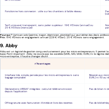
Fonctionne hors connexion : utile sur les chantiers à faible réseau
Pas
(ca
Tarif unique et transparent, sans palier supérieur : 19 € HT/mois (annuel) ou
Non
25 € HT/mois (mensuel)
par
Pour qui ?
L'artisan solo (peintre, maçon, électricien, plombier) qui veut éditer des devis prof
Prix :
19 € HT/mois en engagement annuel (228 € HT/an) ; 25 € HT/mois sans engagement.
9. Abby
Abby est un logiciel de gestion conçu exclusivement pour les micro-entrepreneurs. Il permet la f
base. Point important : Abby ne couvre pas les sociétés (SARL, SAS, SASU, EURL) ni le régime rée
micro-entreprise, il faudra changer d'outil.
✅ Avantages
Interface très simple, pensée pour les micro-entrepreneurs sans
Réservé aux micr
bagage comptable
EURL) ni l'EI au r
Déclarations URSSAF intégrées : calcul et télétransmission
Pas de bilan ni d
depuis l'application
Offre gratuite avec facturation illimitée et livre des recettes
Pas de bibliothèq