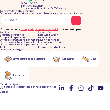
01 76 31 04 86
bonjour@swapn.fr
2 place de la République, 54000 Nancy
La news' des entrepreneurs
Offres exclusives, conseils, astuces : chaque mois dans votre boite mail
Consultez notre
notre politique de confidentialité
pour en savoir plus.
Services
Liens utiles
Création d'entreprise
Découvrez Swapn
Comptabilité pas cher
Avis clients
Offres de comptabilité par métier
Devenir partenaire
Offres de comptabilité par ville
Engagements éthiques
Offres de comptabilité par statut
Contact
Tarifs
L-Expert-Comptable.com
Devis comptable gratuit
Simulateurs et calculateurs
Webinaires
Blog
Parrainage
Mentions légales
Politique de protection des données personnelles
CGU
Cookies