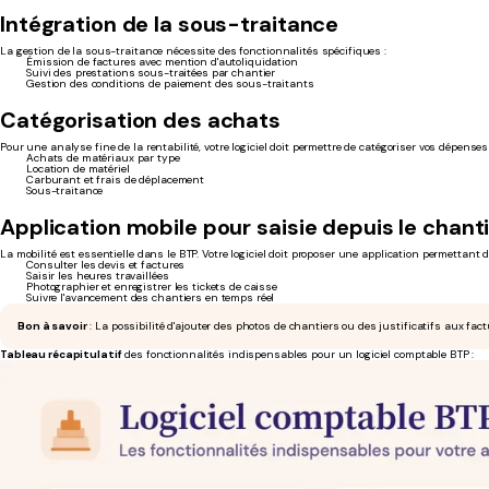
Intégration de la sous-traitance
La gestion de la sous-traitance nécessite des fonctionnalités spécifiques :
Émission de factures avec mention d'autoliquidation
Suivi des prestations sous-traitées par chantier
Gestion des conditions de paiement des sous-traitants
Catégorisation des achats
Pour une analyse fine de la rentabilité, votre logiciel doit permettre de catégoriser vos dépenses 
Achats de matériaux par type
Location de matériel
Carburant et frais de déplacement
Sous-traitance
Application mobile pour saisie depuis le chant
La mobilité est essentielle dans le BTP. Votre logiciel doit proposer une application permettant d
Consulter les devis et factures
Saisir les heures travaillées
Photographier et enregistrer les tickets de caisse
Suivre l'avancement des chantiers en temps réel
Bon à savoir
: La possibilité d'ajouter des photos de chantiers ou des justificatifs aux fact
Tableau récapitulatif
des fonctionnalités indispensables pour un logiciel comptable BTP :