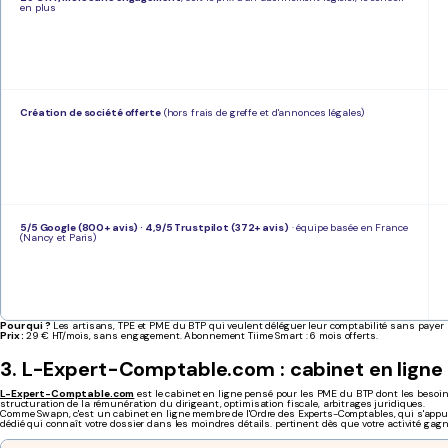
en plus
Création de société offerte
(hors frais de greffe et d'annonces légales)
5/5 Google (800+ avis) · 4,9/5 Trustpilot (372+ avis)
· équipe basée en France
(Nancy et Paris)
Pour qui ?
Les artisans, TPE et PME du BTP qui veulent déléguer leur comptabilité sans payer le
Prix :
29 € HT/mois, sans engagement. Abonnement Tiime Smart : 6 mois offerts.
3. L-Expert-Comptable.com : cabinet en lign
L-Expert-Comptable.com
est le cabinet en ligne pensé pour les PME du BTP dont les besoin
structuration de la rémunération du dirigeant, optimisation fiscale, arbitrages juridiques.
Comme Swapn, c'est un cabinet en ligne membre de l'Ordre des Experts-Comptables, qui s'appuie
dédié qui connaît votre dossier dans les moindres détails. pertinent dès que votre activité gagn