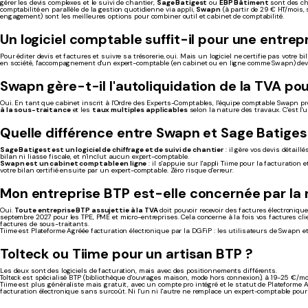
gérer les devis complexes et le suivi de chantier,
Sage Batigest
ou
EBP Bâtiment
sont des cho
comptabilité en parallèle de la gestion quotidienne via appli,
Swapn
(à partir de 29 € HT/mois
engagement) sont les meilleures options pour combiner outil et cabinet de comptabilité.
Un logiciel comptable suffit-il pour une entrep
Pour éditer devis et factures et suivre sa trésorerie, oui. Mais un logiciel ne certifie pas votre 
en société, l'accompagnement d'un expert-comptable (en cabinet ou en ligne comme Swapn) devi
Swapn gère-t-il l'autoliquidation de la TVA po
Oui. En tant que cabinet inscrit à l'Ordre des Experts-Comptables, l'équipe comptable Swapn 
à la sous-traitance
et les
taux multiples applicables
selon la nature des travaux. C'est l'
Quelle différence entre Swapn et Sage Batigest
Sage Batigest est un logiciel de chiffrage et de suivi de chantier
: il gère vos devis détaill
bilan ni liasse fiscale, et n'inclut aucun expert-comptable.
Swapn est un cabinet comptable en ligne
: il s'appuie sur l'appli Tiime pour la facturation 
votre bilan certifié ensuite par un expert-comptable. Zéro risque d'erreur.
Mon entreprise BTP est-elle concernée par la r
Oui.
Toute entreprise BTP assujettie à la TVA
doit pouvoir recevoir des factures électronique
septembre 2027 pour les TPE, PME et micro-entreprises. Cela concerne à la fois vos factures cli
factures de sous-traitants.
Tiime est Plateforme Agréée facturation électronique par la DGFiP : les utilisateurs de Swapn
Tolteck ou Tiime pour un artisan BTP ?
Les deux sont des logiciels de facturation, mais avec des positionnements différents.
Tolteck est spécialisé BTP (bibliothèque d'ouvrages maison, mode hors connexion), à 19-25 €/mo
Tiime est plus généraliste mais gratuit, avec un compte pro intégré et le statut de Plateforme A
facturation électronique sans surcoût. Ni l'un ni l'autre ne remplace un expert-comptable pour le