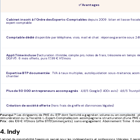
✅ Avantages
Cabinet inscrit à l'Ordre des Experts-Comptables
depuis 2009 : bilan et liasse fiscale
expert-comptable
Comptable dédié
disponible par téléphone, visio, mail et chat : réponse garantie sous 24
Appli Tiime incluse
(facturation illimitée, compte pro, notes de frais, trésorerie en temps r
DGFiP) : 6 mois offerts, puis 17,99 € HT/mois
Expertise BTP documentée
: TVA à taux multiples, autoliquidation sous-traitance, acom
chantier
Plus de 50 000 entrepreneurs accompagnés
· 4,8/5 Google (1 400+ avis) · 4,6/5 Trustpi
Création de société offerte
(hors frais de greffe et d'annonces légales)
Pour qui ?
Les dirigeants de PME du BTP dont l'activité a gagné en volume ou en complexité : pl
rémunération ou la fiscalité. L-Expert-Comptable.com accompagne la structuration d'une PME 
Prix :
dès
109 € HT/mois (offre BTP/Commerçants), sans engagement. Abonnement Tiime : 6 mois
4. Indy
Logiciel de comptabilité freemium pensé pour les indépendants et professions libérales. Il pe