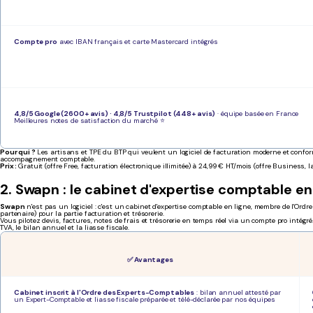
Compte pro
avec IBAN français et carte Mastercard intégrés
4,8/5 Google (2600+ avis) · 4,8/5 Trustpilot (448+ avis)
· équipe basée en France
Meilleures notes de satisfaction du marché ⭐
Pour qui ?
Les artisans et TPE du BTP qui veulent un logiciel de facturation moderne et confor
accompagnement comptable.
Prix :
Gratuit (offre Free, facturation électronique illimitée) à 24,99 € HT/mois (offre Business, 
2. Swapn : le cabinet d'expertise comptable en 
Swapn
n'est pas un logiciel : c'est un cabinet d'expertise comptable en ligne, membre de l'Ordr
partenaire) pour la partie facturation et trésorerie.
Vous pilotez devis, factures, notes de frais et trésorerie en temps réel via un compte pro intég
TVA, le bilan annuel et la liasse fiscale.
✅ Avantages
Cabinet inscrit à l'Ordre des Experts-Comptables
: bilan annuel attesté par
un Expert-Comptable et liasse fiscale préparée et télé-déclarée par nos équipes