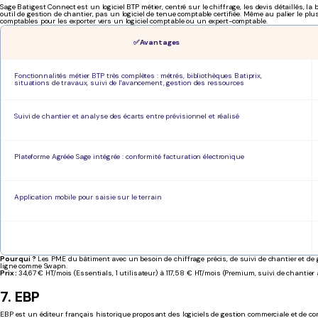
Sage Batigest Connect est un logiciel BTP métier, centré sur le chiffrage, les devis détaillés, la
outil de gestion de chantier, pas un logiciel de tenue comptable certifiée. Même au palier le plus
comptables pour les exporter vers un logiciel comptable ou un expert-comptable.
✅ Avantages
Fonctionnalités métier BTP très complètes : métrés, bibliothèques Batiprix,
situations de travaux, suivi de l'avancement, gestion des ressources
Suivi de chantier et analyse des écarts entre prévisionnel et réalisé
Plateforme Agréée Sage intégrée : conformité facturation électronique
Application mobile pour saisie sur le terrain
Pour qui ?
Les PME du bâtiment avec un besoin de chiffrage précis, de suivi de chantier et d
ligne comme Swapn.
Prix :
34,67 € HT/mois (Essentials, 1 utilisateur) à 117,58 € HT/mois (Premium, suivi de chantier 
7. EBP
EBP est un éditeur français historique proposant des logiciels de gestion commerciale et de com