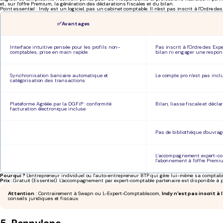
et, sur l'offre Premium, la génération des déclarations fiscales et du bilan.
Point essentiel : Indy est un logiciel, pas un cabinet comptable. Il n'est pas inscrit à l'Ordre d
✅ Avantages
Interface intuitive pensée pour les profils non-
Pas inscrit à l'Ordre des Exp
comptables, prise en main rapide
bilan ni engager une respons
Synchronisation bancaire automatique et
Le compte pro n'est pas inclu
catégorisation des transactions
Plateforme Agréée par la DGFiP : conformité
Bilan, liasse fiscale et décl
facturation électronique incluse
Pas de bibliothèque d'ouvrag
L'accompagnement expert-com
l'abonnement à l'offre Premi
Pour qui ?
L'entrepreneur individuel ou l'auto-entrepreneur BTP qui gère lui-même sa comptabil
Prix :
Gratuit (Essentiel). L'accompagnement par expert-comptable partenaire est disponible à p
Attention
: Contrairement à Swapn ou L-Expert-Comptable.com,
Indy n'est pas inscrit 
conseils juridiques et fiscaux.