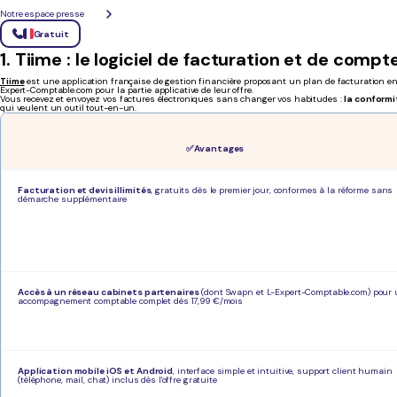
Quels sont les meilleurs logiciels de
Notre espace presse
Gratuit
1. Tiime : le logiciel de facturation et de compt
Tiime
est une application française de gestion financière proposant un plan de facturation enti
Expert-Comptable.com pour la partie applicative de leur offre.
Vous recevez et envoyez vos factures électroniques sans changer vos habitudes :
la conformi
qui veulent un outil tout-en-un.
✅ Avantages
Facturation et devis illimités
, gratuits dès le premier jour, conformes à la réforme sans
démarche supplémentaire
Accès à un réseau cabinets partenaires
(dont Swapn et L-Expert-Comptable.com) pour
accompagnement comptable complet dès 17,99 €/mois
Application mobile iOS et Android
, interface simple et intuitive, support client humain
(téléphone, mail, chat) inclus dès l'offre gratuite