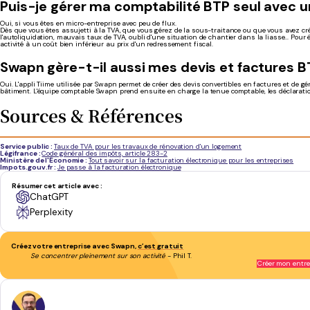
Puis-je gérer ma comptabilité BTP seul avec un 
Oui, si vous êtes en micro-entreprise avec peu de flux.
Dès que vous êtes assujetti à la TVA, que vous gérez de la sous-traitance ou que vous avez cré
l'autoliquidation, mauvais taux de TVA, oubli d'une situation de chantier dans la liasse... Pou
activité à un coût bien inférieur au prix d'un redressement fiscal.
Swapn gère-t-il aussi mes devis et factures B
Oui. L'appli Tiime utilisée par Swapn permet de créer des devis convertibles en factures et de g
bâtiment. L'équipe comptable Swapn prend ensuite en charge la tenue comptable, les déclaration
Sources & Références
Service public
:
Taux de TVA pour les travaux de rénovation d'un logement
Légifrance
:
Code général des impôts, article 283-2
Ministère de l'Économie
:
Tout savoir sur la facturation électronique pour les entreprises
Impots.gouv.fr
:
Je passe à la facturation électronique
Résumer cet article avec :
ChatGPT
Perplexity
Créez votre entreprise avec Swapn,
c’est gratuit
Se concentrer pleinement sur son activité
- Phil T.
Créer mon entre