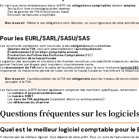
En tant que micro-entrepreneur dans le BTP, vos
obligations comptables
restent
simples
:
Tenue d'un livre chronologique des recettes
Pas de gestion de TVA (franchise en base)
Émission de factures simplifiées
Bon à savoir
: Même si vos obligations sont réduites, un suivi rigoureux de votre activité e
Pour les EURL/SARL/SASU/SAS
Les structures sociétaires sont soumises à des
obligations
plus
strictes
:
Gestion de la TVA
, incluant potentiellement l'
autoliquidation
Établissement d'un bilan comptable annuel
Production du Fichier des Écritures Comptables
(FEC)
Élaboration de la liasse fiscale
La gestion des acomptes et situations de chantier constitue une spécificité majeure du secteur.
pouvoir facturer par étapes pour maintenir une trésorerie saine.
Le
reversement de TVA
dans le cadre de l'autoliquidation pour la sous-traitance (
article 28
importante. Ce mécanisme permet de lutter contre la fraude fiscale en transférant la responsabi
Bon à savoir
: L'autoliquidation de la TVA est
obligatoire
pour les travaux de construction
assujetti à la TVA.
Les factures dans le BTP doivent également comporter des mentions spécifiques, notamment :
Le
numéro d'assurance décennale
Le
numéro SIRET
Les
taux de TVA appliqués
(standard, réduit ou autoliquidation)
Les
références du chantier
Questions fréquentes sur les logicie
Quel est le meilleur logiciel comptable pour le
Il n'existe pas de meilleur logiciel : tout dépend de votre profil. Pour un outil de facturation et