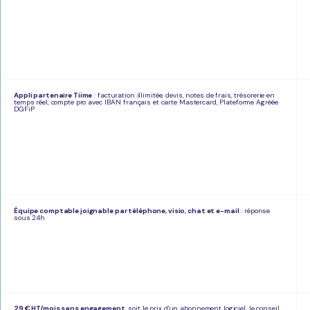
Appli partenaire Tiime
: facturation illimitée, devis, notes de frais, trésorerie en
temps réel, compte pro avec IBAN français et carte Mastercard, Plateforme Agréée
DGFiP
Équipe comptable joignable par téléphone, visio, chat et e-mail
: réponse
sous 24h
29 € HT/mois sans engagement
, soit le prix d'un abonnement logiciel, le conseil