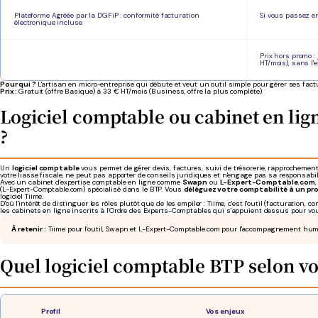
Plateforme Agréée par la DGFiP : conformité facturation
Si vous passez en
électronique incluse
Prix hors promo :
HT/mois), sans l'
Pour qui ?
L'artisan en micro-entreprise qui débute et veut un outil simple pour gérer ses fac
Prix :
Gratuit (offre Basique) à 33 € HT/mois (Business, offre la plus complète).
Logiciel comptable ou cabinet en lig
?
Un
logiciel comptable
vous permet de gérer devis, factures, suivi de trésorerie, rapprochement 
votre liasse fiscale, ne peut pas apporter de conseils juridiques et n'engage pas sa responsabili
Avec un cabinet d'expertise comptable en ligne comme
Swapn
ou
L-Expert-Comptable.com
(L-Expert-Comptable.com) spécialisé dans le BTP. Vous
déléguez votre comptabilité à un pr
logiciel Tiime.
D'où l'intérêt de distinguer les rôles plutôt que de les empiler : Tiime, c'est l'outil (facturat
les cabinets en ligne inscrits à l'Ordre des Experts-Comptables qui s'appuient dessus pour vous 
À retenir :
Tiime pour l'outil, Swapn et L-Expert-Comptable.com pour l'accompagnement hum
Quel logiciel comptable BTP selon vot
Profil
Vos enjeux