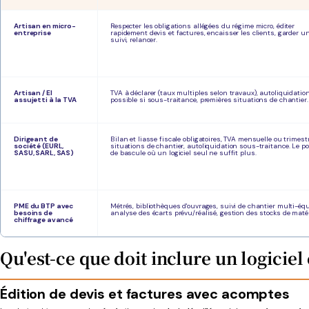
Artisan en micro-
Respecter les obligations allégées du régime micro, éditer
entreprise
rapidement devis et factures, encaisser les clients, garder u
suivi, relancer.
Artisan / EI
TVA à déclarer (taux multiples selon travaux), autoliquidatio
assujetti à la TVA
possible si sous-traitance, premières situations de chantier.
Dirigeant de
Bilan et liasse fiscale obligatoires, TVA mensuelle ou trimestri
société (EURL,
situations de chantier, autoliquidation sous-traitance. Le po
SASU, SARL, SAS)
de bascule où un logiciel seul ne suffit plus.
PME du BTP avec
Métrés, bibliothèques d'ouvrages, suivi de chantier multi-équ
besoins de
analyse des écarts prévu/réalisé, gestion des stocks de maté
chiffrage avancé
Qu'est-ce que doit inclure un logicie
Édition de devis et factures avec acomptes