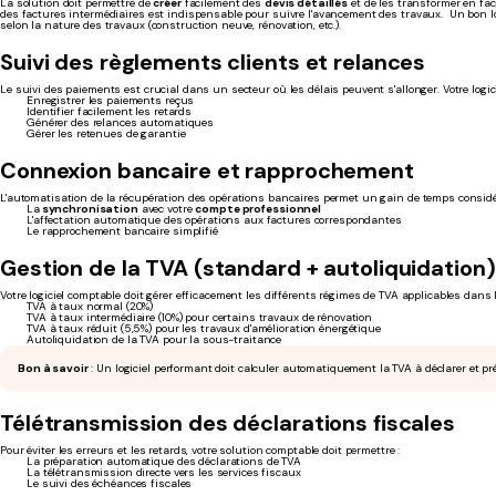
La solution doit permettre de
créer
facilement des
devis détaillés
et de les transformer en fact
des factures intermédiaires est indispensable pour suivre l'avancement des travaux. Un bon log
selon la nature des travaux (construction neuve, rénovation, etc.).
Suivi des règlements clients et relances
Le suivi des paiements est crucial dans un secteur où les délais peuvent s'allonger. Votre logicie
Enregistrer les paiements reçus
Identifier facilement les retards
Générer des relances automatiques
Gérer les retenues de garantie
Connexion bancaire et rapprochement
L'automatisation de la récupération des opérations bancaires permet un gain de temps considéra
La
synchronisation
avec votre
compte professionnel
L'affectation automatique des opérations aux factures correspondantes
Le rapprochement bancaire simplifié
Gestion de la TVA (standard + autoliquidation)
Votre logiciel comptable doit gérer efficacement les différents régimes de TVA applicables dans l
TVA à taux normal (20%)
TVA à taux intermédiaire (10%) pour certains travaux de rénovation
TVA à taux réduit (5,5%) pour les travaux d'amélioration énergétique
Autoliquidation de la TVA pour la sous-traitance
Bon à savoir
: Un logiciel performant doit calculer automatiquement la TVA à déclarer et pr
Télétransmission des déclarations fiscales
Pour éviter les erreurs et les retards, votre solution comptable doit permettre :
La préparation automatique des déclarations de TVA
La télétransmission directe vers les services fiscaux
Le suivi des échéances fiscales