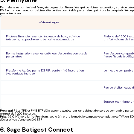
5. Pennylane
Pennylane est un logiciel français de gestion financière qui combine facturation, suivi de tréso
PME en tandem avec un cabinet d'expertise comptable partenaire, qui pilote la comptabilité depuis 
pas votre bilan.
✅ Avantages
Pilotage financier avancé : tableaux de bord, suivi de
Plafond de 1 200 fac
trésorerie, rapprochement bancaire automatique
un fort volume de fac
Bonne intégration avec les cabinets d'expertise comptable
Pas d'expert-comptabl
partenaires
liasse fiscale à délé
Plateforme Agréée par la DGFiP : conformité facturation
Le module comptable c
électronique incluse
Pas de bibliothèque d
Support technique uni
Pour qui ?
Les TPE et PME BTP déjà accompagnées par un cabinet d'expertise comptable partenai
annuel de 1 200 factures.
Prix :
79 € HT/mois (offre Premium, seule à inclure le module comptable complet avec TVA en EDI e
déclaratives d'une société BTP.
6. Sage Batigest Connect