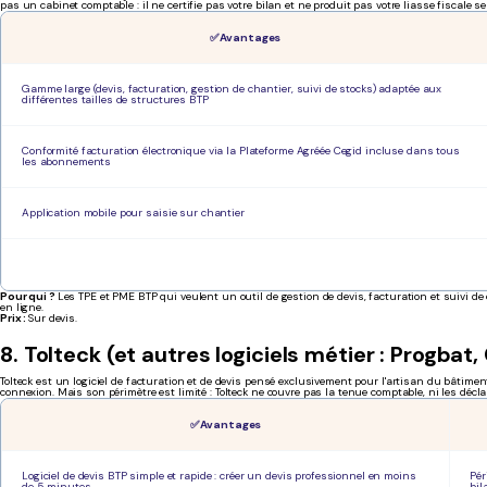
pas un cabinet comptable : il ne certifie pas votre bilan et ne produit pas votre liasse fiscale 
✅ Avantages
Gamme large (devis, facturation, gestion de chantier, suivi de stocks) adaptée aux
différentes tailles de structures BTP
Conformité facturation électronique via la Plateforme Agréée Cegid incluse dans tous
les abonnements
Application mobile pour saisie sur chantier
Pour qui ?
Les TPE et PME BTP qui veulent un outil de gestion de devis, facturation et suivi 
en ligne.
Prix :
Sur devis.
8. Tolteck (et autres logiciels métier : Progbat
Tolteck est un logiciel de facturation et de devis pensé exclusivement pour l'artisan du bâtimen
connexion. Mais son périmètre est limité : Tolteck ne couvre pas la tenue comptable, ni les déclar
✅ Avantages
Logiciel de devis BTP simple et rapide : créer un devis professionnel en moins
Pér
de 5 minutes
bil