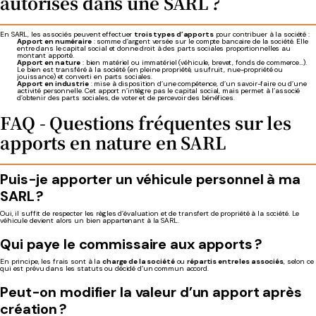
autorisés dans une SARL ?
En SARL, les associés peuvent effectuer
trois types d’apports
pour contribuer à la société :
Apport en numéraire
: somme d’argent versée sur le compte bancaire de la société. Elle
entre dans le capital social et donne droit à des parts sociales proportionnelles au
montant apporté.
Apport en nature
: bien matériel ou immatériel (véhicule, brevet, fonds de commerce…).
Le bien est transféré à la société (en pleine propriété, usufruit, nue-propriété ou
jouissance) et converti en parts sociales.
Apport en industrie
: mise à disposition d’une compétence, d’un savoir-faire ou d’une
activité personnelle. Cet apport n’intègre pas le capital social, mais permet à l’associé
d’obtenir des parts sociales, de voter et de percevoir des bénéfices.
FAQ - Questions fréquentes sur les
apports en nature en SARL
Puis-je apporter un véhicule personnel à ma
SARL ?
Oui, il suffit de respecter les règles d’évaluation et de transfert de propriété à la société. Le
véhicule devient alors un bien appartenant à la SARL.
Qui paye le commissaire aux apports ?
En principe, les frais sont à la
charge de la société
ou
répartis entre les associés
, selon ce
qui est prévu dans les statuts ou décidé d’un commun accord.
Peut-on modifier la valeur d’un apport après
création ?