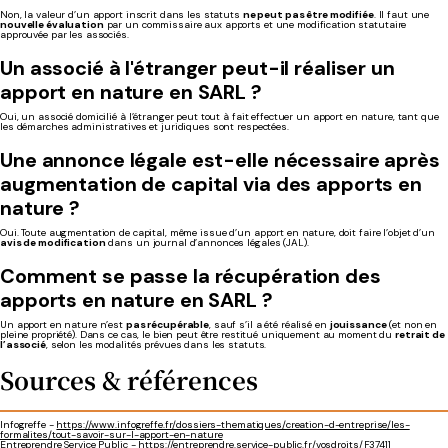
Non, la valeur d’un apport inscrit dans les statuts
ne peut pas être modifiée
. Il faut une
nouvelle évaluation
par un commissaire aux apports et une modification statutaire
approuvée par les associés.
Un associé à l'étranger peut-il réaliser un
apport en nature en SARL ?
Oui, un associé domicilié à l’étranger peut tout à fait effectuer un apport en nature, tant que
les démarches administratives et juridiques sont respectées.
Une annonce légale est-elle nécessaire après
augmentation de capital via des apports en
nature ?
Oui. Toute augmentation de capital, même issue d’un apport en nature, doit faire l’objet d’un
avis de modification
dans un journal d’annonces légales (JAL).
Comment se passe la récupération des
apports en nature en SARL ?
Un apport en nature n’est
pas récupérable
, sauf s’il a été réalisé en
jouissance
(et non en
pleine propriété). Dans ce cas, le bien peut être restitué uniquement au moment du
retrait de
l’associé
, selon les modalités prévues dans les statuts.
Sources & références
Infogreffe -
https://www.infogreffe.fr/dossiers-thematiques/creation-d-entreprise/les-
formalites/tout-savoir-sur-l-apport-en-nature
Entreprendre Service Public -
https://entreprendre.service-public.fr/vosdroits/F37411