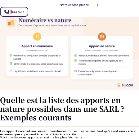
Notre espace presse
Que vous apportiez de l'argent ou un bien, votre contribution entre dans
le calcul du capital
social
et
détermine vos droits dans la société
(vote, part des bénéfices, etc.).
Gratuit
Quelle est la liste des apports en
nature possibles dans une SARL ?
Exemples courants
Les
apports en nature
peuvent prendre des formes très variées, tant qu’ils ont
une valeur
économique
et peuvent être transférés à la société.
Voici une liste des apports en nature les plus fréquents :