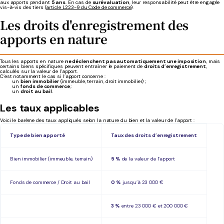
aux apports pendant
5 ans
. En cas de
surévaluation
, leur responsabilité peut être engagée
vis-à-vis des tiers (
article L223-9 du Code de commerce
).
Les droits d'enregistrement des
apports en nature
Tous les apports en nature
ne déclenchent pas automatiquement une imposition
, mais
certains biens spécifiques peuvent entraîner le paiement de
droits d’enregistrement
,
calculés sur la valeur de l’apport.
C’est notamment le cas si l’apport concerne :
un
bien immobilier
(immeuble, terrain, droit immobilier) ;
un
fonds de commerce
;
un
droit au bail
.
Les taux applicables
Voici le barème des taux appliqués selon la nature du bien et la valeur de l’apport :
Type de bien apporté
Taux des droits d’enregistrement
Bien immobilier (immeuble, terrain)
5 %
de la valeur de l’apport
Fonds de commerce / Droit au bail
0 %
jusqu’à 23 000 €
3 %
entre 23 000 € et 200 000 €