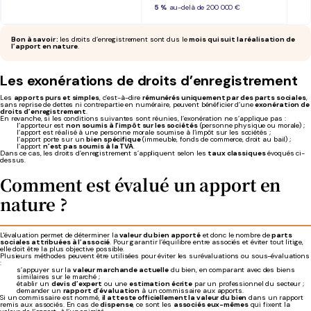
5 %
au-delà de 200 000 €
Bon à savoir :
les droits d’enregistrement sont dus le
mois qui suit la réalisation de
l’apport en nature
.
Les exonérations de droits d’enregistrement
Les
apports purs et simples
, c’est-à-dire
rémunérés uniquement par des parts sociales
,
sans reprise de dettes ni contrepartie en numéraire, peuvent bénéficier d’une
exonération de
droits d’enregistrement
.
En revanche, si les conditions suivantes sont réunies, l’exonération ne s’applique pas :
l’apporteur est
non soumis à l’impôt sur les sociétés
(personne physique ou morale) ;
l’apport est réalisé à une personne morale soumise à l’impôt sur les sociétés ;
l’apport porte sur un
bien spécifique
(immeuble, fonds de commerce, droit au bail) ;
l’apport
n’est pas soumis à la TVA
.
Dans ce cas, les droits d’enregistrement s’appliquent selon les
taux classiques
évoqués ci-
dessus.
Comment est évalué un apport en
nature ?
L'évaluation permet de déterminer la
valeur du bien apporté
et donc le nombre de
parts
sociales attribuées à l’associé
. Pour garantir l’équilibre entre associés et éviter tout litige,
elle doit être la plus objective possible.
Plusieurs méthodes peuvent être utilisées pour éviter les surévaluations ou sous-évaluations
:
s’appuyer sur la
valeur marchande actuelle
du bien, en comparant avec des biens
similaires sur le marché ;
établir un
devis d’expert
ou une
estimation écrite
par un professionnel du secteur ;
demander un
rapport d’évaluation
à un commissaire aux apports.
Si un commissaire est nommé,
il atteste officiellement la valeur du bien
dans un rapport
remis aux associés. En cas de
dispense
, ce sont les
associés eux-mêmes
qui fixent la