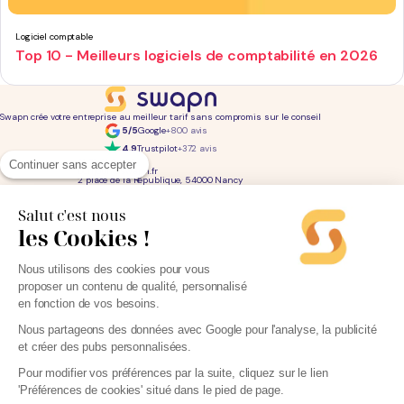
Logiciel comptable
Top 10 - Meilleurs logiciels de comptabilité en 2026
Swapn crée votre entreprise au meilleur tarif sans compromis sur le conseil
5/5
Google
+800 avis
4,9
Trustpilot
+372 avis
01 76 31 04 86
Continuer sans accepter
bonjour@swapn.fr
2 place de la République, 54000 Nancy
La news' des entrepreneurs
Offres exclusives, conseils, astuces : chaque mois dans votre boite mail
Salut c'est nous
les Cookies !
Consultez notre
notre politique de confidentialité
pour en savoir plus.
Services
Liens utiles
Nous utilisons des cookies pour vous
Création d'entreprise
Découvrez Swapn
proposer un contenu de qualité, personnalisé
Comptabilité pas cher
Avis clients
Offres de comptabilité par métier
Devenir partenaire
en fonction de vos besoins.
Offres de comptabilité par ville
Engagements éthiques
Offres de comptabilité par statut
Contact
Tarifs
L-Expert-Comptable.com
Nous partageons des données avec Google pour l'analyse, la publicité
Devis comptable gratuit
et créer des pubs personnalisées.
Simulateurs et calculateurs
Webinaires
Blog
Pour modifier vos préférences par la suite, cliquez sur le lien
'Préférences de cookies' situé dans le pied de page.