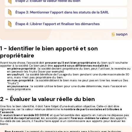
1 - Identifier le bien apporté et son
propriétaire
Avant toute chose, l’associé doit
prouver qu’il est bien propriétaire
du bien qu’il souhaite
apporter à la société. Ce bien peut être
apporté sous différentes modalités :
en pleine propriété
: la société devient propriétaire du bien, peut l’utiliser, le revendre ou
en percevoir les fruits (loyer par exemple).
en usufruit
: la société bénéficie de l’usage du bien pendant une durée maximale de 30
ans, mais n’est pas propriétaire du bien.
en nue-propriété
: la société détient le bien mais ne peut pas en tirer les revenus (les
“fruits”).
en jouissance
: la société utilise le bien pour une durée déterminée, mais l’associé en
reste propriétaire.
2 - Évaluer la valeur réelle du bien
Une fois le bien identifié, il doit faire l'objet d'une évaluation objective. Celle-ci doit être
rigoureuse, car la valeur retenue détermine le
nombre de parts sociales attribuées à
l’associé
.
Si
aucun bien n’excède 30 000 €
et que l’ensemble des apports en nature ne dépasse pas
la
moitié du capital social
, les associés peuvent
fixer eux-mêmes la valeur
des apports.
Au-delà de ces seuils, il faudra faire appel à un commissaire aux apports pour évaluer les
biens.
Bon à savoir :
Le rapport du commissaire aux apports sera à fournir avec le dossier