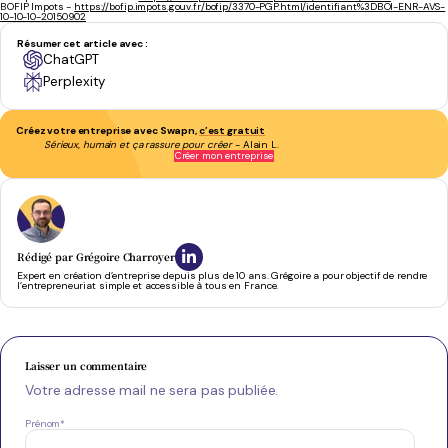
BOFIP Impots -
https://bofip.impots.gouv.fr/bofip/3370-PGP.html/identifiant%3DBOI-ENR-AVS-
10-10-10-20150902
Résumer cet article avec :
ChatGPT
Perplexity
Créez votre entreprise avec Swapn,
c’est gratuit
Sérieux, humain et ça rassure pour créer
- Alain L.
Créer mon entreprise
Rédigé par
Grégoire Charroyer
Expert en création d’entreprise depuis plus de 10 ans. Grégoire a pour objectif de rendre
l’entrepreneuriat simple et accessible à tous en France.
Laisser un commentaire
Votre adresse mail ne sera pas publiée.
Prénom
*