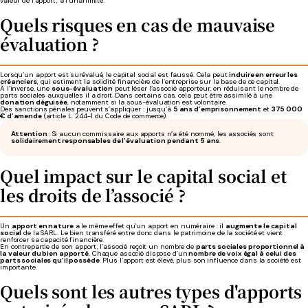
valeur de l’apport, à l’unanimité.
Quels risques en cas de mauvaise
évaluation ?
Lorsqu’un apport est surévalué, le capital social est faussé. Cela peut
induire en erreur les
créanciers
, qui estiment la solidité financière de l’entreprise sur la base de ce capital.
À l’inverse, une
sous-évaluation
peut léser l’associé apporteur, en réduisant le nombre de
parts sociales auxquelles il a droit. Dans certains cas, cela peut être assimilé à une
donation déguisée
, notamment si la sous-évaluation est volontaire.
Des sanctions pénales peuvent s’appliquer : jusqu’à
5 ans d’emprisonnement
et
375 000
€ d’amende
(article L. 244-1 du Code de commerce).
Attention
: Si aucun commissaire aux apports n’a été nommé, les associés sont
solidairement responsables de l’évaluation pendant 5 ans
.
Quel impact sur le capital social et
les droits de l’associé ?
Un
apport en nature
a le même effet qu’un apport en numéraire : il
augmente le capital
social
de la SARL. Le bien transféré entre donc dans le patrimoine de la société et vient
renforcer sa capacité financière.
En contrepartie de son apport, l’associé reçoit un nombre de
parts sociales proportionnel à
la valeur du bien apporté
. Chaque associé dispose d’un
nombre de voix égal à celui des
parts sociales qu’il possède
. Plus l’apport est élevé, plus son influence dans la société est
importante.
Quels sont les autres types d'apports