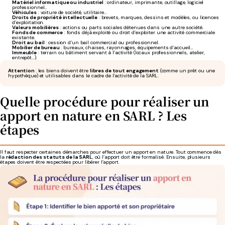
Matériel informatique ou industriel
: ordinateur, imprimante, outillage, logiciel
professionnel…
Véhicules
: voiture de société, utilitaire…
Droits de propriété intellectuelle
: brevets, marques, dessins et modèles, ou licences
d’exploitation.
Valeurs mobilières
: actions ou parts sociales détenues dans une autre société.
Fonds de commerce
: fonds déjà exploité ou droit d’exploiter une activité commerciale
existante.
Droit au bail
: cession d’un bail commercial ou professionnel.
Mobilier de bureau
: bureaux, chaises, rayonnages, équipements d’accueil…
Immeuble
: terrain ou bâtiment servant à l’activité (locaux professionnels, atelier,
entrepôt…).
Attention
: les biens doivent être
libres de tout engagement
(comme un prêt ou une
hypothèque) et utilisables dans le cadre de l’activité de la SARL.
Quelle procédure pour réaliser un
apport en nature en SARL ? Les
étapes
Il faut respecter certaines démarches pour effectuer un apport en nature. Tout commence dès
la
rédaction des statuts de la SARL
, où l’apport doit être formalisé. Ensuite, plusieurs
étapes doivent être respectées pour libérer l’apport.