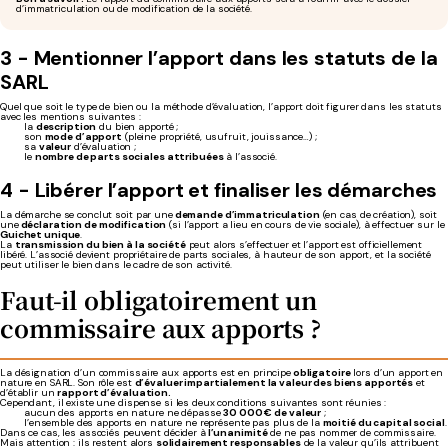
d’immatriculation ou de modification de la société.
3 - Mentionner l’apport dans les statuts de la
SARL
Quel que soit le type de bien ou la méthode d’évaluation, l’apport doit figurer dans les statuts
avec les mentions suivantes :
la
description
du bien apporté ;
son
mode d’apport
(pleine propriété, usufruit, jouissance…) ;
sa
valeur
d’évaluation ;
le
nombre de parts sociales attribuées
à l’associé.
4 - Libérer l’apport et finaliser les démarches
La démarche se conclut soit par une
demande d’immatriculation
(en cas de création), soit
une
déclaration de modification
(si l’apport a lieu en cours de vie sociale), à effectuer sur le
Guichet unique
.
La
transmission du bien à la société
peut alors s’effectuer et l’apport est officiellement
libéré. L’associé devient propriétaire de parts sociales, à hauteur de son apport, et la société
peut utiliser le bien dans le cadre de son activité.
Faut-il obligatoirement un
commissaire aux apports ?
La désignation d’un commissaire aux apports est en principe
obligatoire
lors d’un apport en
nature en SARL. Son rôle est
d’évaluer impartialement la valeur des biens apportés
et
d’établir un
rapport d’évaluation.
Cependant, il existe une dispense si les deux conditions suivantes sont réunies :
aucun des apports en nature ne dépasse
30 000 € de valeur
;
l’ensemble des apports en nature ne représente pas plus de la
moitié du capital social
.
Dans ce cas, les associés peuvent décider à
l’unanimité
de ne pas nommer de commissaire.
Mais attention : ils restent alors
solidairement responsables
de la valeur qu’ils attribuent