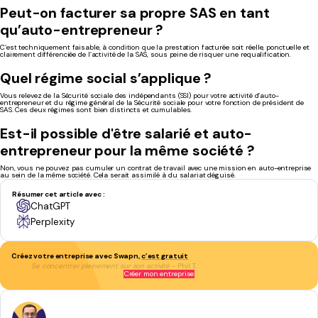
Peut-on facturer sa propre SAS en tant
qu’auto-entrepreneur ?
C’est techniquement faisable, à condition que la prestation facturée soit réelle, ponctuelle et
clairement différenciée de l’activité de la SAS, sous peine de risquer une requalification.
Quel régime social s’applique ?
Vous relevez de la Sécurité sociale des indépendants (SSI) pour votre activité d’auto-
entrepreneur et du régime général de la Sécurité sociale pour votre fonction de président de
SAS. Ces deux régimes sont bien distincts et cumulables.
Est-il possible d'être salarié et auto-
entrepreneur pour la même société ?
Non, vous ne pouvez pas cumuler un contrat de travail avec une mission en auto-entreprise
au sein de la même société. Cela serait assimilé à du salariat déguisé.
Résumer cet article avec :
ChatGPT
Perplexity
Créez votre entreprise avec Swapn,
c’est gratuit
Se concentrer pleinement sur son activité
- Phil T.
Créer mon entreprise