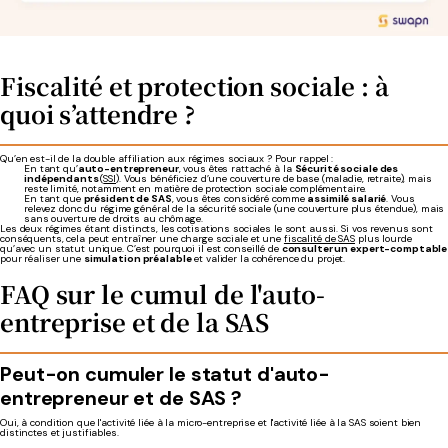
Fiscalité et protection sociale : à
quoi s’attendre ?
Qu’en est-il de la double affiliation aux régimes sociaux ? Pour rappel :
En tant qu’
auto-entrepreneur
, vous êtes rattaché à la
Sécurité sociale des
indépendants
(
SSI
). Vous bénéficiez d’une couverture de base (maladie, retraite), mais
reste limité, notamment en matière de protection sociale complémentaire.
En tant que
président de SAS
, vous êtes considéré comme
assimilé salarié
. Vous
relevez donc du régime général de la sécurité sociale (une couverture plus étendue), mais
sans ouverture de droits au chômage.
Les deux régimes étant distincts, les cotisations sociales le sont aussi. Si vos revenus sont
conséquents, cela peut entraîner une charge sociale et une
fiscalité de SAS
plus lourde
qu’avec un statut unique. C’est pourquoi il est conseillé de
consulter un expert-comptable
pour réaliser une
simulation préalable
et valider la cohérence du projet.
FAQ sur le cumul de l'auto-
entreprise et de la SAS
Peut-on cumuler le statut d'auto-
entrepreneur et de SAS ?
Oui, à condition que l'activité liée à la micro-entreprise et l'activité liée à la SAS soient bien
distinctes et justifiables.