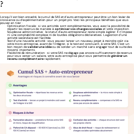
?
Lorsqu’il est bien encadré, le cumul de SAS et d’auto-entrepreneur peut être un bon levier de
croissance ou d’expérimentation pour un projet pro. Voici les principaux bénéfices que vous
pouvez en tirer :
Optimisation fiscale : si vos activités sont complémentaires, vous avez la possibilité de
répartir les revenus de manière à
optimiser vos charges sociales
et votre imposition.
Souplesse administrative : le statut d’auto-entrepreneur reste simple à gérer. Il n’impose
ni une comptabilité complexe ni de lourdes obligations déclaratives. La gestion d’une
activité secondaire est facilitée.
Test d’une nouvelle activité : vous pouvez lancer un nouveau projet à moindre coût via
votre micro-entreprise, avant de l’intégrer, si le test est concluant, à votre SAS. C’est un
bon moyen de
valider une idée
ou de sonder un marché sans engager tout de suite des
moyens importants.
Flexibilité de rémunération : si votre SAS ne dégage pas encore suffisamment de revenus
pour vous verser un salaire, votre auto-entreprise peut vous permettre de
générer un
revenu complémentaire
rapidement.