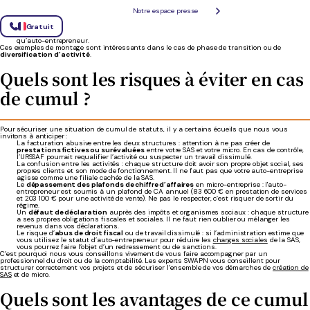
Un auto-entrepreneur peut devenir
associé minoritaire ou majoritaire
d’une SAS tout
Notre espace presse
en conservant son activité indépendante. Avec ce cumul, il diversifie ses sources de
revenus, sans renoncer à la simplicité administrative du régime micro.
Gratuit
Un
freelance
peut créer une SAS pour lancer une nouvelle offre ou s’associer avec
d’autres entrepreneurs, tout en continuant à exercer son activité principale en tant
qu’auto-entrepreneur.
Ces exemples de montage sont intéressants dans le cas de phase de transition ou de
diversification d’activité
.
Quels sont les risques à éviter en cas
de cumul ?
Pour sécuriser une situation de cumul de statuts, il y a certains écueils que nous vous
invitons à anticiper :
La facturation abusive entre les deux structures : attention à ne pas créer de
prestations fictives ou surévaluées
entre votre SAS et votre micro. En cas de contrôle,
l’URSSAF pourrait requalifier l’activité ou suspecter un travail dissimulé.
La confusion entre les activités : chaque structure doit avoir son propre objet social, ses
propres clients et son mode de fonctionnement. Il ne faut pas que votre auto-entreprise
agisse comme une filiale cachée de la SAS.
Le
dépassement des plafonds de chiffre d’affaires
en micro-entreprise : l'auto-
entrepreneur est soumis à un plafond de CA annuel (83 600 € en prestation de services
et 203 100 € pour une activité de vente). Ne pas le respecter, c’est risquer de sortir du
régime.
Un
défaut de déclaration
auprès des impôts et organismes sociaux : chaque structure
a ses propres obligations fiscales et sociales. Il ne faut rien oublier ou mélanger les
revenus dans vos déclarations.
Le risque d’
abus de droit fiscal
ou de travail dissimulé : si l’administration estime que
vous utilisez le statut d’auto-entrepreneur pour réduire les
charges sociales
de la SAS,
vous pourrez faire l’objet d’un redressement ou de sanctions.
C’est pourquoi nous vous conseillons vivement de vous faire accompagner par un
professionnel du droit ou de la comptabilité. Les experts SWAPN vous conseillent pour
structurer correctement vos projets et de sécuriser l’ensemble de vos démarches de
création de
SAS
et de micro.
Quels sont les avantages de ce cumul