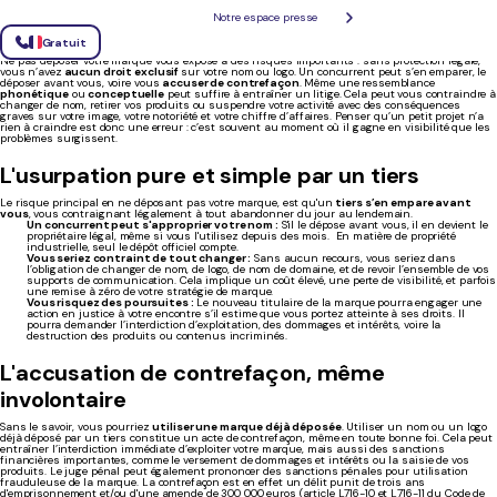
pas déposer sa marque ?
Notre espace presse
Gratuit
Ne pas déposer votre marque vous expose à des risques importants : sans protection légale,
vous n’avez
aucun droit exclusif
sur votre nom ou logo. Un concurrent peut s’en emparer, le
déposer avant vous, voire vous
accuser de contrefaçon
. Même une ressemblance
phonétique
ou
conceptuelle
peut suffire à entraîner un litige. Cela peut vous contraindre à
changer de nom, retirer vos produits ou suspendre votre activité avec des conséquences
graves sur votre image, votre notoriété et votre chiffre d’affaires. Penser qu’un petit projet n’a
rien à craindre est donc une erreur : c’est souvent au moment où il gagne en visibilité que les
problèmes surgissent.
L'usurpation pure et simple par un tiers
Le risque principal en ne déposant pas votre marque, est qu'un
tiers s’en empare avant
vous
, vous contraignant légalement à tout abandonner du jour au lendemain.
Un concurrent peut s'approprier votre nom :
S'il le dépose avant vous, il en devient le
propriétaire légal, même si vous l'utilisez depuis des mois. En matière de propriété
industrielle, seul le dépôt officiel compte.
Vous seriez contraint de tout changer :
Sans aucun recours, vous seriez dans
l’obligation de changer de nom, de logo, de nom de domaine, et de revoir l’ensemble de vos
supports de communication. Cela implique un coût élevé, une perte de visibilité, et parfois
une remise à zéro de votre stratégie de marque.
Vous risquez des poursuites :
Le nouveau titulaire de la marque pourra engager une
action en justice à votre encontre s’il estime que vous portez atteinte à ses droits. Il
pourra demander l’interdiction d’exploitation, des dommages et intérêts, voire la
destruction des produits ou contenus incriminés.
L'accusation de contrefaçon, même
involontaire
Sans le savoir, vous pourriez
utiliser une marque déjà déposée
. Utiliser un nom ou un logo
déjà déposé par un tiers constitue un acte de contrefaçon, même en toute bonne foi. Cela peut
entraîner l’interdiction immédiate d’exploiter votre marque, mais aussi des sanctions
financières importantes, comme le versement de dommages et intérêts ou la saisie de vos
produits. Le juge pénal peut également prononcer des sanctions pénales pour utilisation
frauduleuse de la marque. La contrefaçon est en effet un délit punit de trois ans
d'emprisonnement et/ou d'une amende de 300 000 euros (article L716-10 et L716-11 du Code de