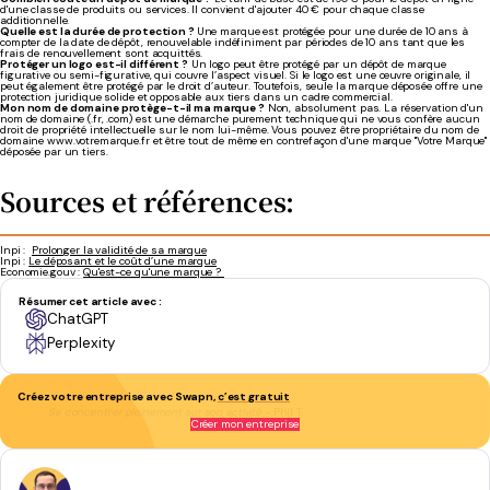
d'une classe de produits ou services. Il convient d'ajouter 40 € pour chaque classe
additionnelle.
Quelle est la durée de protection ?
Une marque est protégée pour une durée de 10 ans à
compter de la date de dépôt, renouvelable indéfiniment par périodes de 10 ans tant que les
frais de renouvellement sont acquittés.
Protéger un logo est-il différent ?
Un logo peut être protégé par un dépôt de marque
figurative ou semi-figurative, qui couvre l’aspect visuel. Si le logo est une œuvre originale, il
peut également être protégé par le droit d’auteur. Toutefois, seule la marque déposée offre une
protection juridique solide et opposable aux tiers dans un cadre commercial.
Mon nom de domaine protège-t-il ma marque ?
Non, absolument pas. La réservation d'un
nom de domaine (.fr, .com) est une démarche purement technique qui ne vous confère aucun
droit de propriété intellectuelle sur le nom lui-même. Vous pouvez être propriétaire du nom de
domaine www.votremarque.fr et être tout de même en contrefaçon d'une marque "Votre Marque"
déposée par un tiers.
Sources et références:
Inpi :
Prolonger la validité de sa marque
Inpi :
Le déposant et le coût d’une marque
Economie.gouv :
Qu'est-ce qu'une marque ?
Résumer cet article avec :
ChatGPT
Perplexity
Créez votre entreprise avec Swapn,
c’est gratuit
Se concentrer pleinement sur son activité
- Phil T.
Créer mon entreprise