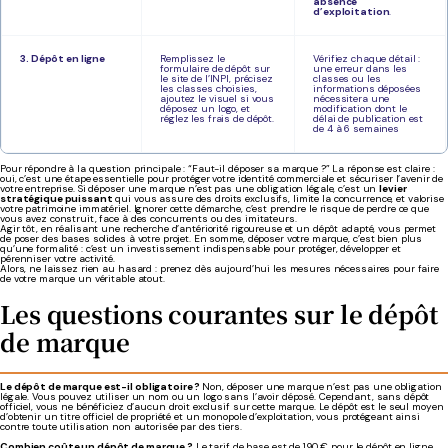
absence
d’exploitation
.
3. Dépôt en ligne
Remplissez le
Vérifiez chaque détail :
formulaire de dépôt sur
une erreur dans les
le site de l’INPI, précisez
classes ou les
les classes choisies,
informations déposées
ajoutez le visuel si vous
nécessitera une
déposez un logo, et
modification dont le
réglez les frais de dépôt.
délai de publication est
de 4 à 6 semaines
Pour répondre à la question principale : “Faut-il déposer sa marque ?” La réponse est claire :
oui, c’est une étape essentielle pour protéger votre identité commerciale et sécuriser l’avenir de
votre entreprise. Si déposer une marque n’est pas une obligation légale, c’est un
levier
stratégique puissant
qui vous assure des droits exclusifs, limite la concurrence, et valorise
votre patrimoine immatériel. Ignorer cette démarche, c’est prendre le risque de perdre ce que
vous avez construit, face à des concurrents ou des imitateurs.
Agir tôt, en réalisant une recherche d’antériorité rigoureuse et un dépôt adapté, vous permet
de poser des bases solides à votre projet. En somme, déposer votre marque, c’est bien plus
qu’une formalité : c’est un investissement indispensable pour protéger, développer et
pérenniser votre activité.
Alors, ne laissez rien au hasard : prenez dès aujourd’hui les mesures nécessaires pour faire
de votre marque un véritable atout.
Les questions courantes sur le dépôt
de marque
Le dépôt de marque est-il obligatoire ?
Non, déposer une marque n’est pas une obligation
légale. Vous pouvez utiliser un nom ou un logo sans l’avoir déposé. Cependant, sans dépôt
officiel, vous ne bénéficiez d’aucun droit exclusif sur cette marque. Le dépôt est le seul moyen
d’obtenir un titre officiel de propriété et un monopole d’exploitation, vous protégeant ainsi
contre toute utilisation non autorisée par des tiers.
Combien coûte un dépôt de marque ?
Le tarif de base est de 190 € pour le dépôt en ligne