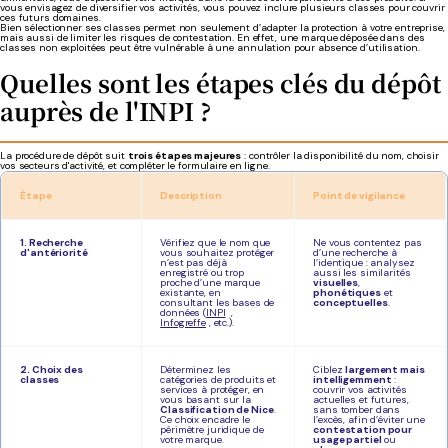
vous envisagez de diversifier vos activités, vous pouvez inclure plusieurs classes pour couvrir
ces futurs domaines.
Bien sélectionner ses classes permet non seulement d’adapter la protection à votre entreprise,
mais aussi de limiter les risques de contestation. En effet, une marque déposée dans des
classes non exploitées peut être vulnérable à une annulation pour absence d’utilisation.
Quelles sont les étapes clés du dépôt
auprès de l'INPI ?
La procédure de dépôt suit
trois étapes majeures
: contrôler la disponibilité du nom, choisir
vos secteurs d'activité, et compléter le formulaire en ligne.
Étape
Description
Point de vigilance
1. Recherche
Vérifiez que le nom que
Ne vous contentez pas
d'antériorité
vous souhaitez protéger
d’une recherche à
n’est pas déjà
l’identique : analysez
enregistré ou trop
aussi les similarités
proche d’une marque
visuelles
,
existante, en
phonétiques
et
consultant les bases de
conceptuelles
.
données (
INPI
,
Infogreffe
, etc.).
2. Choix des
Déterminez les
Ciblez
largement mais
classes
catégories de produits et
intelligemment
:
services à protéger, en
couvrir vos activités
vous basant sur la
actuelles et futures,
Classification de Nice
.
sans tomber dans
Ce choix encadre le
l’excès, afin d’éviter une
périmètre juridique de
contestation pour
votre marque.
usage partiel
ou