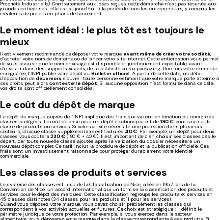
Propriété Industrielle). Contrairement aux idées reçues, cette démarche n’est pas réservée aux
grandes entreprises : elle est aujourd’hui à la portée de tous les
entrepreneurs
, y compris les
créateurs de projets en phase de lancement.
Le moment idéal : le plus tôt est toujours le
mieux
Il est vivement recommandé de déposer votre marque
avant même de créer votre société
,
d’acheter votre nom de domaine ou de lancer votre site internet. Cette anticipation vous permet
de vous assurer que le nom envisagé est disponible et juridiquement exploitable, avant
d’investir dans des supports visuels, de la publicité ou du packaging. Une fois votre demande
enregistrée, l’INPI publie votre dépôt au
Bulletin officiel
. À partir de cette date, un délai
d’opposition de
deux mois
s’ouvre : toute personne estimant que votre marque porte atteinte à
ses droits peut alors
contester le dépôt
. Si aucune opposition n’est formulée dans ce délai,
vos droits sont officiellement consolidés.
Le coût du dépôt de marque
Le dépôt de marque auprès de l’INPI implique des frais qui varient en fonction du nombre de
classes protégées. Le coût de base pour un dépôt électronique est de
190 €
pour une seule
classe de produits ou services. Si votre activité nécessite une protection dans plusieurs
secteurs, chaque classe supplémentaire est facturée
40 €
. Par exemple, un dépôt pour deux
classes vous coûtera
230 €
(190 € + 40 €). Il est important de bien choisir ses classes dès le
départ, car toute nouvelle classe ajoutée après la validation du dossier nécessitera un
nouveau dépôt complet. Ce tarif inclut la procédure de dépôt et la publication officielle. Ces
frais sont un investissement raisonnable pour protéger durablement votre identité
commerciale.
Les classes de produits et services
Le système des classes est issu de la Classification de Nice, créée en 1957 lors de la
Convention de Nice, un accord international qui uniformise la classification des produits et
services pour le dépôt des marques. Cette classification regroupe les produits et services en
45 classes distinctes (34 classes pour les produits et 11 pour les services).
Quand vous déposez votre marque, vous devez choisir précisément les classes qui
correspondent à vos activités actuelles et futures. Ce choix est stratégique : il définit le
périmètre juridique de votre protection. Par exemple, si vous exercez dans le secteur
alimentaire, vous déposerez votre marque dans la classe correspondante à ces produits. Si