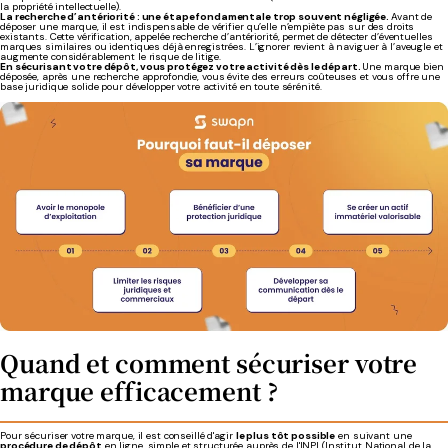
la propriété intellectuelle).
La recherche d’antériorité : une étape fondamentale trop souvent négligée.
Avant de
déposer une marque, il est indispensable de vérifier qu’elle n’empiète pas sur des droits
existants. Cette vérification, appelée recherche d’antériorité, permet de détecter d’éventuelles
marques similaires ou identiques déjà enregistrées. L’ignorer revient à naviguer à l’aveugle et
augmente considérablement le risque de litige.
En sécurisant votre dépôt, vous protégez votre activité dès le départ.
Une marque bien
déposée, après une recherche approfondie, vous évite des erreurs coûteuses et vous offre une
base juridique solide pour développer votre activité en toute sérénité.
Quand et comment sécuriser votre
marque efficacement ?
Pour sécuriser votre marque, il est conseillé d'agir
le plus tôt possible
en suivant une
procédure de dépôt
en ligne, simple et structurée auprès de l'INPI (Institut National de la