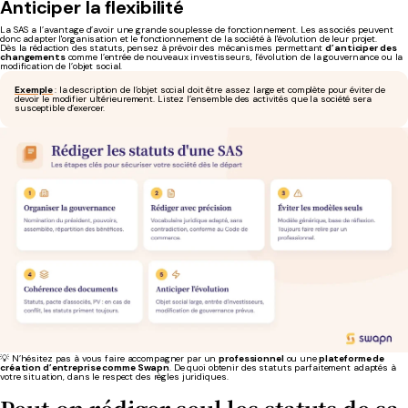
Anticiper la flexibilité
La SAS a l’avantage d’avoir une grande souplesse de fonctionnement. Les associés peuvent
donc adapter l'organisation et le fonctionnement de la société à l'évolution de leur projet.
Dès la rédaction des statuts, pensez à prévoir des mécanismes permettant
d’anticiper des
changements
comme l’entrée de nouveaux investisseurs, l’évolution de la gouvernance ou la
modification de l’objet social.
Exemple
: la description de l’objet social doit être assez large et complète pour éviter de
devoir le modifier ultérieurement. Listez l’ensemble des activités que la société sera
susceptible d’exercer.
💡 N’hésitez pas à vous faire accompagner par un
professionnel
ou une
plateforme de
création d’entreprise comme Swapn
. De quoi obtenir des statuts parfaitement adaptés à
votre situation, dans le respect des règles juridiques.