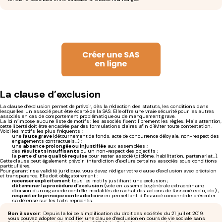
La clause d’exclusion
La clause d’exclusion permet de prévoir, dès la rédaction des statuts, les conditions dans
lesquelles un associé peut être écarté de la SAS. Elle offre une vraie sécurité pour les autres
associés en cas de comportement problématique ou de manquement grave.
La loi n’impose aucune liste de motifs : les associés fixent librement les règles. Mais attention,
cette liberté doit être encadrée par des formulations claires afin d’éviter toute contestation.
Voici les motifs les plus fréquents :
une
faute grave
(détournement de fonds, acte de concurrence déloyale, non-respect des
engagements contractuels…) ;
une
absence prolongée ou injustifiée
aux assemblées ;
des
résultats insuffisants
ou un non-respect des objectifs ;
la
perte d’une qualité requise
pour rester associé (diplôme, habilitation, partenariat…).
Cette clause peut également prévoir l'interdiction d'exclure certains associés sous conditions
particulières.
Pour garantir sa validité juridique, vous devez rédiger votre clause d’exclusion avec précision
et transparence. Elle doit obligatoirement :
recenser explicitement
tous les motifs justifiant une exclusion ;
déterminer la procédure d'exclusion
(vote en assemblée générale extraordinaire,
décision d'un organe de contrôle, modalités de rachat des actions de l'associé exclu, etc.) ;
respecter le principe contradictoire
en permettant à l'associé concerné de présenter
sa défense sur les faits reprochés.
Bon à savoir :
Depuis la loi de simplification du droit des sociétés du 21 juillet 2019,
vous pouvez adopter ou modifier une clause d'exclusion en cours de vie sociale sans