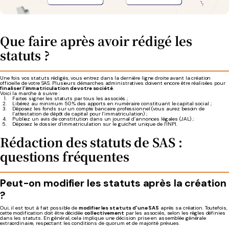
Que faire après avoir rédigé les
statuts ?
Une fois vos statuts rédigés, vous entrez dans la dernière ligne droite avant la création
officielle de votre SAS. Plusieurs démarches administratives doivent encore être réalisées pour
finaliser l’immatriculation de votre société
.
Voici la marche à suivre :
Faites signer les statuts par tous les associés ;
Libérez au minimum 50 % des apports en numéraire constituant le capital social ;
Déposez les fonds sur un compte bancaire professionnel (vous aurez besoin de
l’attestation de dépôt de capital pour l’immatriculation) ;
Publiez un avis de constitution dans un journal d’annonces légales (JAL) ;
Déposez le dossier d’immatriculation sur le guichet unique de l’INPI.
Rédaction des statuts de SAS :
questions fréquentes
Peut-on modifier les statuts après la création
?
Oui, il est tout à fait possible de
modifier les statuts d'une SAS
après sa création. Toutefois,
cette modification doit être décidée
collectivement
par les associés, selon les règles définies
dans les statuts. En général, cela implique une décision prise en assemblée générale
extraordinaire, respectant les conditions de quorum et de majorité prévues.