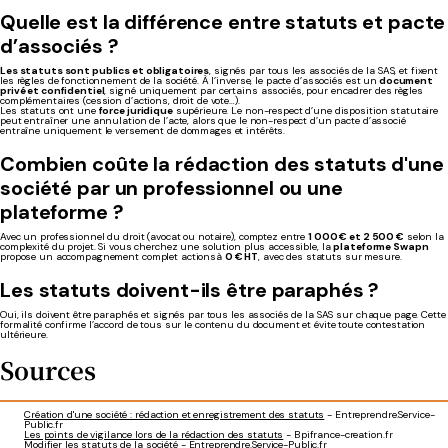
Quelle est la différence entre statuts et pacte
d’associés ?
Les statuts sont publics et obligatoires
, signés par tous les associés de la SAS, et fixent
les règles de fonctionnement de la société. À l’inverse, le pacte d’associés est un
document
privé et confidentiel
, signé uniquement par certains associés, pour encadrer des règles
complémentaires (cession d’actions, droit de vote…).
Les statuts ont une
force juridique
supérieure. Le non-respect d’une disposition statutaire
peut entraîner une annulation de l’acte, alors que le non-respect d’un pacte d’associé
entraîne uniquement le versement de dommages et intérêts.
Combien coûte la rédaction des statuts d'une
société par un professionnel ou une
plateforme ?
Avec un professionnel du droit (avocat ou notaire), comptez entre
1 000 € et 2 500 €
selon la
complexité du projet. Si vous cherchez une solution plus accessible, la
plateforme Swapn
propose un accompagnement complet actionsà
0
€ HT
, avec des statuts sur mesure.
Les statuts doivent-ils être paraphés ?
Oui, ils doivent être paraphés et signés par tous les associés de la SAS sur chaque page. Cette
formalité confirme l’accord de tous sur le contenu du document et évite toute contestation
ultérieure.
Sources
Création d'une société : rédaction et enregistrement des statuts
- Entreprendre.Service-
Public.fr
Les points de vigilance lors de la rédaction des statuts
- Bpifrance-creation.fr
Modifier les statuts de la société
- Entreprendre.Service-Public.fr