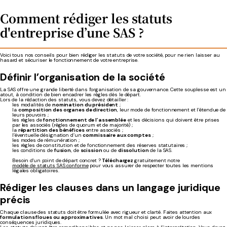
Comment rédiger les statuts
d'entreprise d’une SAS ?
Voici tous nos conseils pour bien rédiger les statuts de votre société, pour ne rien laisser au
hasard et sécuriser le fonctionnement de votre entreprise.
Définir l’organisation de la société
La SAS offre une grande liberté dans l'organisation de sa gouvernance. Cette souplesse est un
atout, à condition de bien encadrer les règles dès le départ.
Lors de la rédaction des statuts, vous devez détailler :
les modalités de
nomination du président
;
la
composition des organes de direction
, leur mode de fonctionnement et l’étendue de
leurs pouvoirs ;
les règles de
fonctionnement de l’assemblée
et les décisions qui doivent être prises
par les associés (règles de quorum et de majorité) ;
la
répartition des bénéfices
entre associés ;
l’éventuelle désignation d’un
commissaire aux comptes
;
les modes de rémunération ;
les règles de constitution et de fonctionnement des réserves statutaires ;
les conditions de
fusion
, de
scission
ou de
dissolution
de la SAS.
Besoin d'un point de départ concret ?
Téléchargez
gratuitement notre
modèle de statuts SAS conforme
pour vous assurer de respecter toutes les mentions
légales obligatoires.
Rédiger les clauses dans un langage juridique
précis
Chaque clause des statuts doit être formulée avec rigueur et clarté. Faites attention aux
formulations floues ou approximatives
. Un mot mal choisi peut avoir de lourdes
conséquences juridiques.