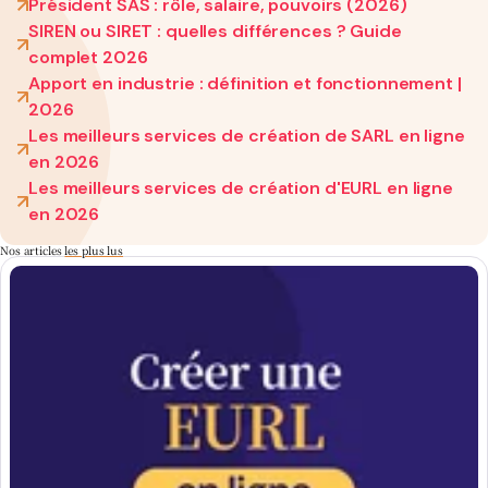
Président SAS : rôle, salaire, pouvoirs (2026)
SIREN ou SIRET : quelles différences ? Guide
complet 2026
Apport en industrie : définition et fonctionnement |
2026
Les meilleurs services de création de SARL en ligne
en 2026
Les meilleurs services de création d'EURL en ligne
en 2026
Nos articles
les plus lus