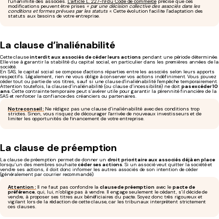
l'unanimité des associés.
L'article L. 227-19 du Code de commerce
précise que ces
modifications peuvent être prises
« par une décision collective des associés dans les
conditions et formes prévues par les statuts »
. Cette évolution facilite l'adaptation des
statuts aux besoins de votre entreprise.
La clause d’inaliénabilité
Cette clause
interdit aux associés de
céder leurs actions
pendant une période déterminée.
Elle vise à garantir la stabilité du capital social, en particulier dans les premières années de la
société.
En SAS, le capital social se compose d'actions réparties entre les associés selon leurs apports
respectifs. Légalement, rien ne vous oblige à conserver vos actions indéfiniment. Vous pouvez
céder tout ou partie de vos titres, sauf si une clause d'inaliénabilité l'empêche temporairement.
Attention toutefois, la clause d’inaliénabilité (ou clause d’incessibilité) ne doit
pas excéder 10
ans
. Cette contrainte temporaire peut s’avérer utile pour garantir la pérennité financière de la
SAS et renforcer la confiance des créanciers ou partenaires.
Notre conseil :
Ne rédigez pas une clause d’inaliénabilité avec des conditions trop
strictes. Sinon, vous risquez de décourager l'arrivée de nouveaux investisseurs et de
limiter les opportunités de financement de votre entreprise.
La clause de préemption
La clause de préemption permet de donner un
droit prioritaire aux associés déjà en place
lorsqu’un des membres souhaite
céder ses actions
. Si un associé veut quitter la société et
vendre ses actions, il doit donc informer les autres associés de son intention de céder
(généralement par courrier recommandé).
Attention :
Il ne faut pas confondre la
clause de préemption
avec le
pacte de
préférence
, qui, lui, n’oblige pas à vendre. Il engage seulement le cédant, s’il décide de
vendre, à proposer ses titres aux bénéficiaires du pacte. Soyez donc très rigoureux et
vigilant lors de la rédaction de cette clause, car les tribunaux interprètent strictement
ces clauses.