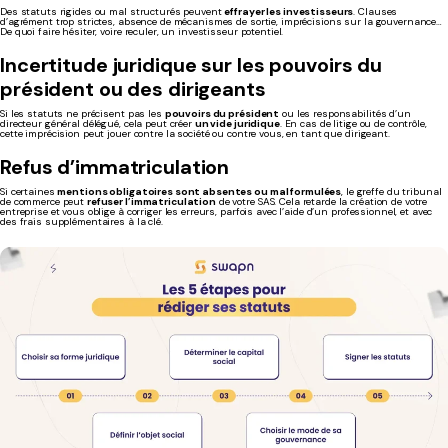
Des statuts rigides ou mal structurés peuvent
effrayer les investisseurs
. Clauses
d’agrément trop strictes, absence de mécanismes de sortie, imprécisions sur la gouvernance…
De quoi faire hésiter, voire reculer, un investisseur potentiel.
Incertitude juridique sur les pouvoirs du
président ou des dirigeants
Si les statuts ne précisent pas les
pouvoirs du président
ou les responsabilités d’un
directeur général délégué, cela peut créer
un vide juridique
. En cas de litige ou de contrôle,
cette imprécision peut jouer contre la société ou contre vous, en tant que dirigeant.
Refus d’immatriculation
Si certaines
mentions obligatoires sont absentes ou mal formulées
, le greffe du tribunal
de commerce peut
refuser l’immatriculation
de votre SAS. Cela retarde la création de votre
entreprise et vous oblige à corriger les erreurs, parfois avec l’aide d’un professionnel, et avec
des frais supplémentaires à la clé.