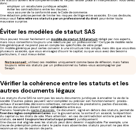
Les statuts doivent être compréhensibles et ne pas laisser place à l’interprétation. Vous devez
donc :
employer un vocabulaire juridique adapté ;
éviter les contradictions entre les clauses ;
vous assurer de la conformité avec le Code de commerce.
Une rédaction précise permet de limiter les risques de litige entre associés. En cas de doute,
mieux vaut
faire relire vos statuts par un professionnel du droit
pour éviter toute
mauvaise surprise.
Éviter les modèles de statut SAS
Vous pouvez trouver facilement un
modèle de statut SAS gratuit
rédigé par nos experts,
mais nous conseillons toujours une relecture par un professionnel ! Ce type de modèle reste
très générique et ne prend pas en compte les spécificités de votre projet.
Un modèle générique peut certes convenir à une structure très simple, mais dès que vous êtes
plusieurs associés, que vous envisagez d’ouvrir le capital, ou que vous avez des besoins
particuliers, il vaut mieux éviter.
Notre conseil :
utilisez ces modèles uniquement comme base de réflexion, mais faites
toujours relire vos statuts par un professionnel ou faites-vous accompagner par
Swapn.
Vérifier la cohérence entre les statuts et les
autres documents légaux
Les statuts d’une SAS ne sont pas les seuls documents juridiques à encadrer la vie de la
société. D’autres pièces peuvent venir compléter ou préciser son fonctionnement : procès-
verbaux d’assemblée, décisions collectives, conventions de prestations, pactes d’associés…
Tous ces documents doivent rester
cohérents
entre eux.
Prenons l’exemple du
pacte d’associés
. Ce document, signé en dehors des statuts, permet de
fixer des règles complémentaires
sur la gouvernance, la sortie d’un associé, la répartition
du capital ou les droits de vote. Mais attention : en cas de contradiction entre le pacte et les
statuts,
ce sont toujours les statuts qui priment
juridiquement.
Une clause mal alignée avec les statuts peut donc devenir inapplicable. Par exemple, une
clause de préemption prévue dans le pacte mais absente des statuts pourrait ne pas être
reconnue en cas de cession de parts.