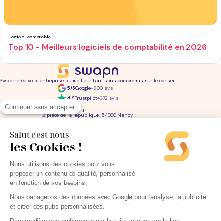
Logiciel comptable
Top 10 - Meilleurs logiciels de comptabilité en 2026
Swapn crée votre entreprise au meilleur tarif sans compromis sur le conseil
5/5
Google
+800 avis
4,9
Trustpilot
+372 avis
01 76 31 04 86
Continuer sans accepter
bonjour@swapn.fr
2 place de la République, 54000 Nancy
La news' des entrepreneurs
Offres exclusives, conseils, astuces : chaque mois dans votre boite mail
Salut c'est nous
les Cookies !
Consultez notre
notre politique de confidentialité
pour en savoir plus.
Services
Liens utiles
Nous utilisons des cookies pour vous
Création d'entreprise
Découvrez Swapn
proposer un contenu de qualité, personnalisé
Comptabilité pas cher
Avis clients
Offres de comptabilité par métier
Devenir partenaire
en fonction de vos besoins.
Offres de comptabilité par ville
Engagements éthiques
Offres de comptabilité par statut
Contact
Tarifs
L-Expert-Comptable.com
Nous partageons des données avec Google pour l'analyse, la publicité
Devis comptable gratuit
et créer des pubs personnalisées.
Simulateurs et calculateurs
Webinaires
Blog
Pour modifier vos préférences par la suite, cliquez sur le lien