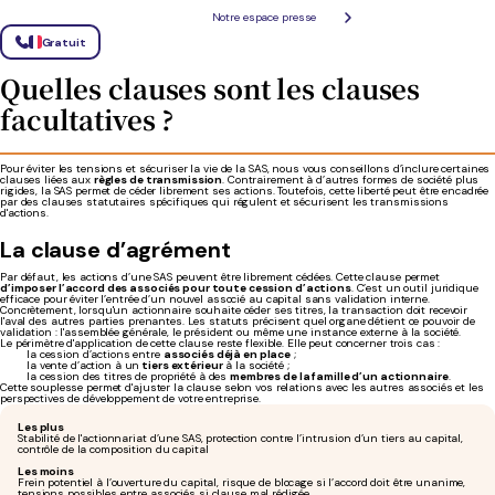
gestion de
modalités de nomination
l’entreprise
Notre espace presse
Gratuit
En l’absence de l’un de ces éléments obligatoires, l’immatriculation au RCS sera refusée.
Quelles clauses sont les clauses
facultatives ?
Pour éviter les tensions et sécuriser la vie de la SAS, nous vous conseillons d’inclure certaines
clauses liées aux
règles de transmission
. Contrairement à d’autres formes de société plus
rigides, la SAS permet de céder librement ses actions. Toutefois, cette liberté peut être encadrée
par des clauses statutaires spécifiques qui régulent et sécurisent les transmissions
d'actions.
La clause d’agrément
Par défaut, les actions d’une SAS peuvent être librement cédées. Cette clause permet
d’imposer l’accord des associés pour toute cession d’actions
. C’est un outil juridique
efficace pour éviter l’entrée d’un nouvel associé au capital sans validation interne.
Concrètement, lorsqu'un actionnaire souhaite céder ses titres, la transaction doit recevoir
l'aval des autres parties prenantes. Les statuts précisent quel organe détient ce pouvoir de
validation : l'assemblée générale, le président ou même une instance externe à la société.
Le périmètre d'application de cette clause reste flexible. Elle peut concerner trois cas :
la cession d’actions entre
associés déjà en place
;
la vente d’action à un
tiers extérieur
à la société ;
la cession des titres de propriété à des
membres de la famille d’un actionnaire
.
Cette souplesse permet d'ajuster la clause selon vos relations avec les autres associés et les
perspectives de développement de votre entreprise.
Les plus
Stabilité de l'actionnariat d’une SAS, protection contre l’intrusion d’un tiers au capital,
contrôle de la composition du capital
Les moins
Frein potentiel à l’ouverture du capital, risque de blocage si l’accord doit être unanime,
tensions possibles entre associés si clause mal rédigée