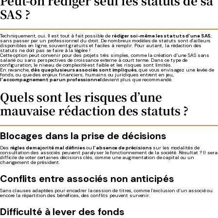
Peut-on rédiger seul les statuts de sa
SAS ?
Techniquement, oui. Il est tout à fait possible de
rédiger soi-même les statuts d’une SAS
,
sans passer par un professionnel du droit. De nombreux modèles de statuts sont d’ailleurs
disponibles en ligne, souvent gratuits et faciles à remplir. Pour autant, la rédaction des
statuts ne doit pas se faire à la légère !
Cette option peut convenir pour des projets très simples, comme la création d’une SAS sans
salarié ou sans perspectives de croissance externe à court terme. Dans ce type de
configuration, le niveau de complexité est faible et les risques sont limités.
En revanche,
dès que plusieurs associés sont impliqués
, que vous envisagez une levée de
fonds, ou que des enjeux financiers, humains ou juridiques entrent en jeu,
l'accompagnement par un professionnel
devient plus que recommandé.
Quels sont les risques d’une
mauvaise rédaction des statuts ?
Blocages dans la prise de décisions
Des
règles de majorité mal définies
ou
l’absence de précisions
sur les modalités de
consultation des associés peuvent paralyser le fonctionnement de la société. Résultat ? Il sera
difficile de voter certaines décisions clés, comme une augmentation de capital ou un
changement de président.
Conflits entre associés non anticipés
Sans clauses adaptées pour encadrer la cession de titres, comme l’exclusion d’un associé ou
encore la répartition des bénéfices, des conflits peuvent survenir.
Difficulté à lever des fonds