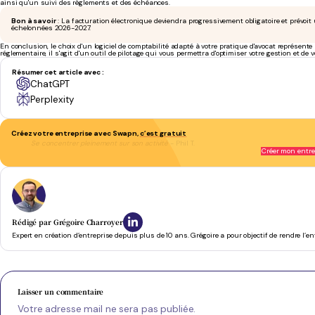
ainsi qu'un suivi des règlements et des échéances.
Bon à savoir
: La facturation électronique deviendra progressivement obligatoire et prévoit
échelonnées 2026-2027.
En conclusion,
le choix d'un logiciel de comptabilité adapté à votre pratique d'avocat représen
réglementaire, il s'agit d'un outil de pilotage qui vous permettra d'optimiser votre gestion et de 
Résumer cet article avec :
ChatGPT
Perplexity
Créez votre entreprise avec Swapn,
c’est gratuit
Se concentrer pleinement sur son activité
- Phil T.
Créer mon entre
Rédigé par
Grégoire Charroyer
Expert en création d’entreprise depuis plus de 10 ans. Grégoire a pour objectif de rendre l’e
Laisser un commentaire
Votre adresse mail ne sera pas publiée.