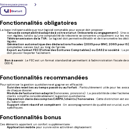
avocat
Notre espace presse
Gratuit
Pour sélectionner le logiciel de comptabilité idéal pour votre cabinet, plusieurs critères foncti
Fonctionnalités obligatoires
La base indispensable que tout logiciel comptable pour avocat doit proposer :
Tenue de comptabilité adaptée à votre statut
(trésorerie ou engagement)
: Une c
non réglées, tandis qu'une comptabilité de trésorerie se concentre uniquement sur les m
Télétransmission de la TVA :
Le logiciel doit permettre d'établir et de transmettre les dé
légales.
Génération automatique des déclarations fiscales
(2035 pour BNC, 2065 pour IS
comptables saisies tout au long de l'année.
Export au format FEC (Fichier des Écritures Comptables)
ou DAS2 si société
: La pr
doit pouvoir l'exporter facilement.
Bon à savoir
: Le FEC est un format standardisé permettant à l'administration fiscale de c
000 €.
Fonctionnalités recommandées
Pour optimiser la gestion quotidienne et gagner en efficacité :
Suivi des recettes au temps passé ou au forfait :
Particulièrement utile pour les avoca
de chaque dossier.
Module de facturation adapté
(honoraires, provisions) : La possibilité de créer facile
clients simplifie considérablement la gestion quotidienne.
Séparation claire des comptes CARPA / clients / honoraires
: Cette distinction est es
du bâtonnier.
Support client réactif et compétent
: Un accompagnement de qualité est crucial, surto
spécifiques.
Fonctionnalités bonus
Ces éléments apportent un confort supplémentaire :
Application mobile
pour suivre votre activité en déplacement