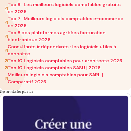
Top 9 : Les meilleurs logiciels comptables gratuits
en 2026
Top 7 : Meilleurs logiciels comptables e-commerce
en 2026
Top 8 des plateformes agréées facturation
électronique 2026
Consultants indépendants : les logiciels utiles à
connaître
Top 10 Logiciels comptables pour architecte 2026
Top 10 Logiciels comptables SASU | 2026
Meilleurs logiciels comptables pour SARL |
Comparatif 2026
Nos articles
les plus lus