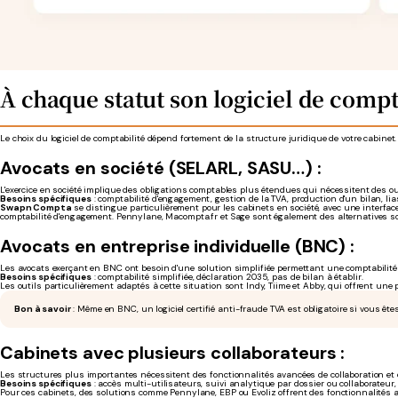
À chaque statut son logiciel de comp
Le choix du logiciel de comptabilité dépend fortement de la structure juridique de votre cabin
Avocats en société (SELARL, SASU…) :
L'exercice en société implique des obligations comptables plus étendues qui nécessitent des ou
Besoins spécifiques
: comptabilité d'engagement, gestion de la TVA, production d'un bilan, lia
Swapn Compta
se distingue particulièrement pour les cabinets en société, avec une interfac
comptabilité d'engagement. Pennylane, Macompta.fr et Sage sont également des alternatives so
Avocats en entreprise individuelle (BNC) :
Les avocats exerçant en BNC ont besoin d'une solution simplifiée permettant une comptabilité d
Besoins spécifiques
: comptabilité simplifiée, déclaration 2035, pas de bilan à établir.
Les outils particulièrement adaptés à cette situation sont Indy, Tiime et Abby, qui offrent un
Bon à savoir
: Même en BNC, un logiciel certifié anti-fraude TVA est obligatoire si vous êtes
Cabinets avec plusieurs collaborateurs :
Les structures plus importantes nécessitent des fonctionnalités avancées de collaboration et 
Besoins spécifiques
: accès multi-utilisateurs, suivi analytique par dossier ou collaborateur
Pour ces cabinets, des solutions comme Pennylane, EBP ou Evoliz offrent des fonctionnalités av