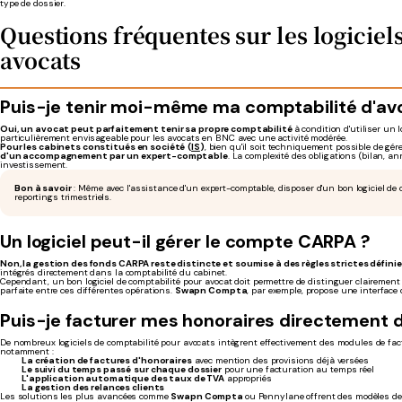
type de dossier.
Questions fréquentes sur les logiciel
avocats
Puis-je tenir moi-même ma comptabilité d'av
Oui,
un avocat peut parfaitement tenir sa propre comptabilité
à condition d'utiliser un 
particulièrement envisageable pour les avocats en BNC avec une activité modérée.
Pour les cabinets constitués en société
(
IS
)
, bien qu'il soit techniquement possible de gér
d'un accompagnement par un expert-comptable
. La complexité des obligations (bilan, an
investissement.
Bon à savoir
: Même avec l'assistance d'un expert-comptable, disposer d'un bon logiciel de 
reportings trimestriels.
Un logiciel peut-il gérer le compte CARPA ?
Non, la gestion des fonds CARPA reste distincte et soumise à des règles strictes défini
intégrés directement dans la comptabilité du cabinet.
Cependant, un bon logiciel de comptabilité pour avocat doit permettre de distinguer clairement le
parfaite entre ces différentes opérations.
Swapn Compta
, par exemple, propose une interface d
Puis-je facturer mes honoraires directement de
De nombreux logiciels de comptabilité pour avocats intègrent effectivement des modules de fac
notamment :
La création de factures d'honoraires
avec mention des provisions déjà versées
Le suivi du temps passé
sur chaque dossier
pour une facturation au temps réel
L'application automatique des taux de TVA
appropriés
La gestion des relances clients
Les solutions les plus avancées comme
Swapn Compta
ou Pennylane offrent des modèles de 