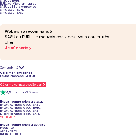
SASU vs EURL
guide comparatif
EURL vs Micro-entreprise
SASU vs Micro-entreprise
Simulateur EURL
Simulateur SASU
TVA &
Solution
Tarif mensuel HT
télétransmission
Webinaire recommandé
SASU ou EURL : le mauvais choix peut vous coûter très
L-Expert-
Dès 69 € HT/mois,
✅ Oui
✅
cher
Comptable.com
sans engagement
u
Je m'inscris
Swapn
29 €
✅ Oui
✅
Comptabilité
Tiime
0 € à 24,99 €
❌ Facturation
❌
Gérer mon entreprise
HT/mois, sans
électronique
c
Devis Comptable Gratuit
engagement
uniquement
c
E
Gérer ma compta avec Swapn
C
4,9
Trustpilot
+372 avis
Pennylane
14 € à 79 € selon
✅ Oui
✅
Expert-comptable par statut
l'offre
Expert-comptable pour SASU
Expert-comptable pour EURL
Expert-comptable pour SAS
Expert-comptable pour SARL
Indy
12 € à 49 €/mois
✅ Oui
✅
Voir plus >
Expert-comptable par activité
Freelance
Sage 50
18 € à 35 €/mois
✅ Oui
✅
Consultant
Infirmier libéral