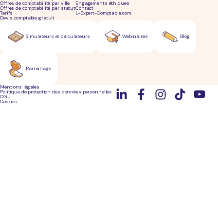
Offres de comptabilité par ville
Engagements éthiques
Offres de comptabilité par statut
Contact
Tarifs
L-Expert-Comptable.com
Devis comptable gratuit
Simulateurs et calculateurs
Webinaires
Blog
Parrainage
Mentions légales
Politique de protection des données personnelles
CGU
Cookies