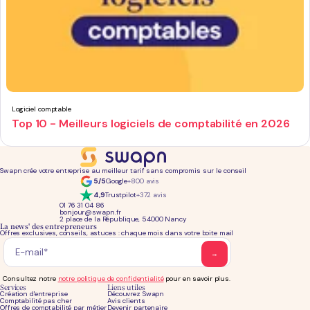
Logiciel comptable
Top 10 - Meilleurs logiciels de comptabilité en 2026
Swapn crée votre entreprise au meilleur tarif sans compromis sur le conseil
5/5
Google
+800 avis
4,9
Trustpilot
+372 avis
01 76 31 04 86
bonjour@swapn.fr
2 place de la République, 54000 Nancy
La news' des entrepreneurs
Offres exclusives, conseils, astuces : chaque mois dans votre boite mail
Consultez notre
notre politique de confidentialité
pour en savoir plus.
Services
Liens utiles
Création d'entreprise
Découvrez Swapn
Comptabilité pas cher
Avis clients
Offres de comptabilité par métier
Devenir partenaire