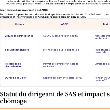
La demande doit être faite auprès de France Travail lors de la création ou de la reprise de v
Vous ne devez pas avoir repris un
emploi salarié à temps plein
au moment de la seconde
Avantages et inconvénients de l’ARCE
Pour mieux comparer les deux dispositifs disponibles lors de la création d’une SAS, voici un ta
avantages et inconvénients de
l’ARCE par rapport au maintien de l’ARE :
Critère
ARCE
Maint
Liquidités immédiates
Oui, 60 % des droits en capital
Non, versem
seulement
Sécurité financière
Moins stable sur le long terme
Plus stable,
mensuels
Flexibilité de
Permet de se verser un salaire
Limité, le sal
rémunération
rapidement
Durée de soutien
Dépend du montant capital perçu
Pendant tout
droits ARE
Statut du dirigeant de SAS et impact s
chômage