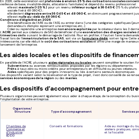
En 2026, cette exonération est
plafonnée à environ 25 % des cotisations sociales concer
vieillesse de base, invalidité-décès, allocations familiales) et dépend du revenu professionnel :
elle est
maximale (≈ 25 %)
pour un revenu
inférieur ou égal à 36 045 €
(75 % du plafon
sociale fixé à 48 060 €) ;
elle devient
dégressive entre 36 045 € et 48 060 €
, en diminuant progressivement jus
elle est
nulle au-delà de 48 060 €
.
Conditions d’éligibilité en 2026
:
Être bénéficiaire de l’ARE ou de l’ASS, ou entrer dans l’une des catégories spécifiques (je
demandeurs d’emploi reprenant une entreprise, etc...).
Créer ou reprendre une entreprise
non encore exploitée
par le créateur dans les 3 derni
L’
ACRE
permet aux créateurs de SAS de bénéficier d’une
exonération des charges sociales
d
trimestres civils
suivant le démarrage de l’activité. Pour en profiter, il faut en faire la
demande
Travail lors de l’
immatriculation de la SAS
, soit via un
formulaire dédié
, soit en ligne. Cette
intéressante, car elle réduit le
coût des cotisations sociales
et offre une marge de manœuvr
lancement de l’entreprise.
Les aides locales et les dispositifs de finance
En parallèle de l’ACRE, plusieurs
aides régionales ou locales
peuvent compléter le soutien fin
Subventions
ou avances remboursables proposées par les régions ou départements.
Prêts
à taux zéro ou micro-crédits pour entrepreneurs en difficulté ou jeunes créateurs.
Aides
spécifiques pour des projets innovants ou liés à certains secteurs économiques.
Ces dispositifs varient selon la localisation et le type de projet, il est donc conseillé de se ren
services économiques de la région
ou des
mairies
.
Les dispositifs d’accompagnement pour entr
Plusieurs organismes peuvent également vous aider à chaque étape, de la conception du busi
l’implantation de votre entreprise.
Organisme /
Structure
Type d’accompagnement
Services 
Chambres de
Conseils et formations
Aide au montage du bu
Commerce et
ateliers pratiques, cons
d’Industrie
et la fiscalité
(CCI)