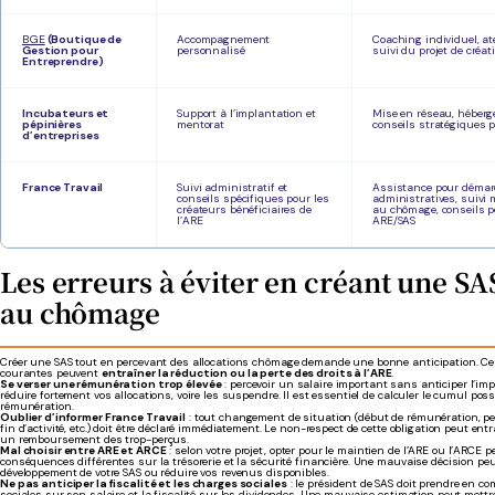
BGE
(Boutique de
Accompagnement
Coaching individuel, at
Gestion pour
personnalisé
suivi du projet de créat
Entreprendre)
Incubateurs et
Support à l’implantation et
Mise en réseau, héberg
pépinières
mentorat
conseils stratégiques 
d’entreprises
France Travail
Suivi administratif et
Assistance pour déma
conseils spécifiques pour les
administratives, suivi 
créateurs bénéficiaires de
au chômage, conseils p
l’ARE
ARE/SAS
Les erreurs à éviter en créant une SA
au chômage
Créer une SAS tout en percevant des allocations chômage demande une bonne anticipation. Ce
courantes peuvent
entraîner la réduction ou la perte des droits à l’ARE
.
Se verser une rémunération trop élevée
: percevoir un salaire important sans anticiper l’im
réduire fortement vos allocations, voire les suspendre. Il est essentiel de calculer le cumul poss
rémunération.
Oublier d’informer France Travail
: tout changement de situation (début de rémunération, pe
fin d’activité, etc.) doit être déclaré immédiatement. Le non-respect de cette obligation peut ent
un remboursement des trop-perçus.
Mal choisir entre ARE et ARCE
: selon votre projet, opter pour le maintien de l’ARE ou l’ARCE p
conséquences différentes sur la trésorerie et la sécurité financière. Une mauvaise décision peut
développement de votre SAS ou réduire vos revenus disponibles.
Ne pas anticiper la fiscalité et les charges sociales
: le président de SAS doit prendre en co
sociales sur son salaire et la fiscalité sur les dividendes. Une mauvaise estimation peut mettre