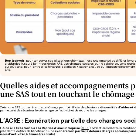
Bon à savoir :
pour conserver ses allocations chômage, il est recommandé de différer le ve
dividendes jusqu’à la fin des droits ARE. Les charges sociales sur le salaire peuvent repré
du coût total pour l’entreprise (charges salariales + patronales), ce qui impacte directement l
SAS.
Quelles aides et accompagnements p
une SAS tout en touchant le chômage 
Créer une SAS tout en étant au chômage peut bénéficier de plusieurs
dispositifs d’aides e
permettant de sécuriser le démarrage de l’activité et de réduire les charges.
L’ACRE : Exonération partielle des charges soc
L’
Aide à la Création ou à la Reprise d’une Entreprise (
ACRE
)
permet aux créateurs d’entrepri
présidents de SAS, de bénéficier d’une
exonération partielle de leurs charges sociales
pend
mois d’activité (4 trimestres civils)
.