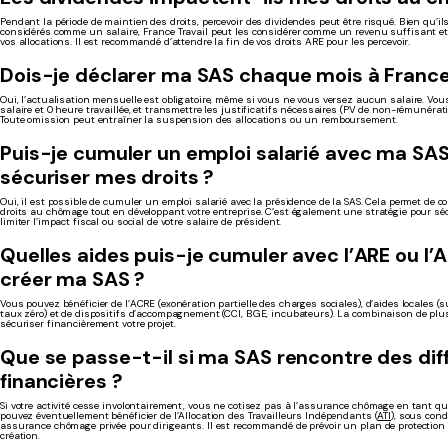
Pendant la période de maintien des droits, percevoir des dividendes peut être risqué. Bien qu’il
considérés comme un salaire, France Travail peut les considérer comme un revenu suffisant e
vos allocations. Il est recommandé d’attendre la fin de vos droits ARE pour les percevoir.
Dois-je déclarer ma SAS chaque mois à France 
Oui, l’actualisation mensuelle est obligatoire, même si vous ne vous versez aucun salaire. Vou
salaire et 0 heure travaillée, et transmettre les justificatifs nécessaires (PV de non-rémunérati
Toute omission peut entraîner la suspension des allocations ou un remboursement.
Puis-je cumuler un emploi salarié avec ma SA
sécuriser mes droits ?
Oui, il est possible de cumuler un emploi salarié avec la présidence de la SAS. Cela permet de c
droits au chômage tout en développant votre entreprise. C’est également une stratégie pour séc
limiter l’impact fiscal ou social de votre salaire de président.
Quelles aides puis-je cumuler avec l’ARE ou l’
créer ma SAS ?
Vous pouvez bénéficier de l’ACRE (exonération partielle des charges sociales), d’aides locales (
taux zéro) et de dispositifs d’accompagnement (CCI, BGE, incubateurs). La combinaison de plu
sécuriser financièrement votre projet.
Que se passe-t-il si ma SAS rencontre des diff
financières ?
Si votre activité cesse involontairement, vous ne cotisez pas à l’assurance chômage en tant qu
pouvez éventuellement bénéficier de l’Allocation des Travailleurs Indépendants (
ATI
), sous cond
assurance chômage privée pour dirigeants. Il est recommandé de prévoir un plan de protection 
création.