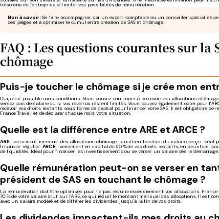
trésorerie de l’entreprise et limiter vos possibilités de rémunération.
Bon à savoir :
Se faire accompagner par un expert-comptable ou un conseiller spécialisé peu
ces pièges et à optimiser le cumul entre création de SAS et chômage.
FAQ : Les questions courantes sur la S
chômage
Puis-je toucher le chômage si je crée mon entr
Oui, c’est possible sous conditions. Vous pouvez continuer à percevoir vos allocations chômage
versez pas de salaire ou si vos revenus restent limités. Vous pouvez également opter pour l’AR
recevoir vos droits restants sous forme de capital pour financer votre SAS. Il est obligatoire de r
France Travail et de déclarer chaque mois votre situation.
Quelle est la différence entre ARE et ARCE ?
ARE
: versement mensuel des allocations chômage, ajusté en fonction du salaire perçu. Idéal 
financier régulier.
ARCE
: versement en capital de 60 % de vos droits restants, en deux fois, p
de liquidités. Idéal pour financer les investissements ou se verser un salaire dès le démarrage.
Quelle rémunération peut-on se verser en tan
président de SAS en touchant le chômage ?
La rémunération doit être optimisée pour ne pas réduire excessivement vos allocations. France T
70 % de votre salaire brut sur l’ARE, ce qui réduit le montant mensuel des allocations. Il est c
avec un salaire modéré et de différer les dividendes jusqu’à la fin de vos droits.
Les dividendes impactent-ils mes droits au 