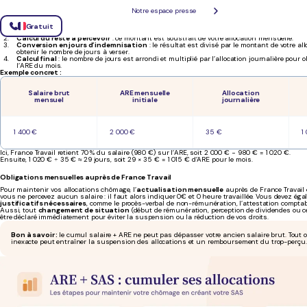
Notre espace presse
Calcul de l’ARE en cas de cumul avec un salaire de SAS
Si vous décidez de vous rémunérer, France Travail ajuste vos allocations selon le principe suiva
Gratuit
Retenue sur salaire
: 70 % de votre salaire brut est déduit de votre ARE.
Calcul du reste à percevoir
: ce montant est soustrait de votre allocation mensuelle.
Conversion en jours d’indemnisation
: le résultat est divisé par le montant de votre al
obtenir le nombre de jours à verser.
Calcul final
: le nombre de jours est arrondi et multiplié par l’allocation journalière pour 
l’ARE du mois.
Exemple concret :
Salaire brut
ARE mensuelle
Allocation
mensuel
initiale
journalière
1 400 €
2 000 €
35 €
1
Ici, France Travail retient 70 % du salaire (980 €) sur l’ARE, soit 2 000 € − 980 € = 1 020 €.
Ensuite, 1 020 € ÷ 35 € ≈ 29 jours, soit 29 × 35 € = 1 015 € d’ARE pour le mois.
Obligations mensuelles auprès de France Travail
Pour maintenir vos allocations chômage, l’
actualisation mensuelle
auprès de France Travail 
vous ne percevez aucun salaire : il faut alors indiquer 0€ et 0 heure travaillée. Vous devez ég
justificatifs nécessaires
, comme le procès-verbal de non-rémunération, l’attestation comptabl
Aussi, tout
changement de situation
(début de rémunération, perception de dividendes ou ces
être déclaré immédiatement pour éviter la suspension ou la réduction de vos droits.
Bon à savoir :
le cumul salaire + ARE ne peut pas dépasser votre ancien salaire brut. Tout o
inexacte peut entraîner la suspension des allocations et un remboursement du trop-perçu.