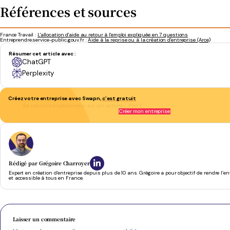
Références et sources
France Travail :
L'allocation d'aide au retour à l'emploi expliquée en 7 questions
Entreprendre.service-public.gouv.fr :
Aide à la reprise ou à la création d'entreprise (Arce)
Résumer cet article avec :
ChatGPT
Perplexity
Créez votre entreprise avec Swapn,
c’est gratuit
Se concentrer pleinement sur son activité
- Phil T.
Créer mon entreprise
Rédigé par
Grégoire Charroyer
Expert en création d’entreprise depuis plus de 10 ans. Grégoire a pour objectif de rendre l’e
et accessible à tous en France.
Laisser un commentaire