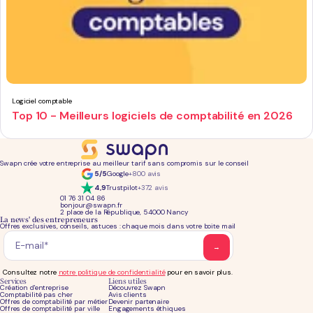
Logiciel comptable
Top 10 - Meilleurs logiciels de comptabilité en 2026
Swapn crée votre entreprise au meilleur tarif sans compromis sur le conseil
5/5
Google
+800 avis
4,9
Trustpilot
+372 avis
01 76 31 04 86
bonjour@swapn.fr
2 place de la République, 54000 Nancy
La news' des entrepreneurs
Offres exclusives, conseils, astuces : chaque mois dans votre boite mail
Consultez notre
notre politique de confidentialité
pour en savoir plus.
Services
Liens utiles
Création d'entreprise
Découvrez Swapn
Comptabilité pas cher
Avis clients
Offres de comptabilité par métier
Devenir partenaire
Offres de comptabilité par ville
Engagements éthiques