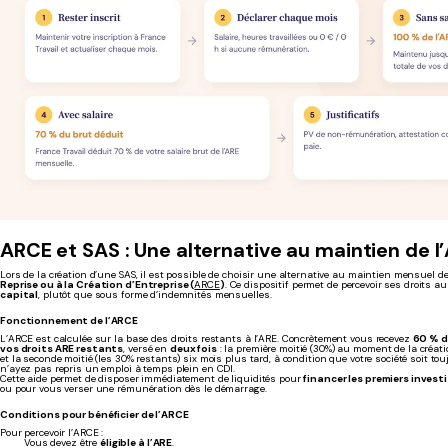
ARCE et SAS : Une alternative au maintien de l
Lors de la création d’une SAS, il est possible de choisir une alternative au maintien mensuel de
Reprise ou à la Création d’Entreprise (
ARCE
)
. Ce dispositif permet de percevoir ses droits 
capital
, plutôt que sous forme d’indemnités mensuelles.
Fonctionnement de l’ARCE
L’ARCE est calculée sur la base des droits restants à l’ARE. Concrètement vous recevez
60 % d
vos droits ARE restants
, versé en
deux fois
: la première moitié (30%) au moment de la créatio
et la seconde moitié (les 30% restants) six mois plus tard, à condition que votre société soit to
n’ayez pas repris un emploi à temps plein en CDI.
Cette aide permet de disposer immédiatement de liquidités pour
financer les premiers inves
ou pour vous verser une rémunération dès le démarrage.
Conditions pour bénéficier de l’ARCE
Pour percevoir l’ARCE :
Vous devez être
éligible à l’ARE
.