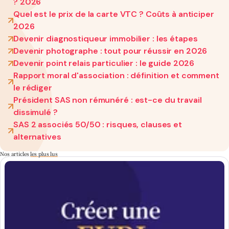
? 2026
Quel est le prix de la carte VTC ? Coûts à anticiper
2026
Devenir diagnostiqueur immobilier : les étapes
Devenir photographe : tout pour réussir en 2026
Devenir point relais particulier : le guide 2026
Rapport moral d'association : définition et comment
le rédiger
Président SAS non rémunéré : est-ce du travail
dissimulé ?
SAS 2 associés 50/50 : risques, clauses et
alternatives
Nos articles
les plus lus