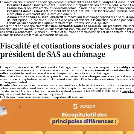
Le maintien des allocations chômage dépend directement du
statut du dirigeant
dans la SA
Président de SAS non rémunéré
: il conserve l’intégralité de ses droits à l’ARE, à conditi
France Travail (ex-Pôle emploi) et de déclarer chaque mois sa situation, même sans percev
Président de SAS rémunéré
: le montant de l’ARE est réduit en fonction des revenus perç
élevé, plus le versement des allocations diminue.
Associé minoritaire ou non-exécutif
: l’impact sur le chômage dépend du niveau d’impl
de l’entreprise. Un associé qui ne participe pas activement à la direction peut ne pas voir s
tandis qu’un associé impliqué et rémunéré pourra voir son ARE ajustée.
Ces distinctions ont également des
implications fiscales et sociales
: un président rémunér
sociales sur son salaire, tandis qu’un président non rémunéré ne génère pas de charges pour l
ses droits au chômage. Le choix du statut et du mode de rémunération est donc déterminant p
situation financière lors de la création de la SAS.
Fiscalité et cotisations sociales pour
président de SAS au chômage
Lorsqu’un président de SAS bénéficie du chômage, il est important de comprendre les
obligati
sociales
liées à son statut et à ses revenus. La distinction entre
rémunération
et
dividend
influence directement les cotisations et l’impact sur les allocations chômage.
Rémunération
: le salaire versé au président est soumis aux
charges sociales
(cotisations s
et est pris en compte dans le calcul du cumul avec l’ARE. Plus le salaire est élevé, plus le monta
chômage est réduit.
Dividendes
: ce sont des revenus issus des bénéfices de la société après impôts. Ils ne sont
cotisations sociales, sauf si certaines conditions spécifiques sont remplies (ex : dividendes su
capital social). En revanche, les dividendes restent soumis à la CSG-CRDS (18,6 %) et à
l’impôt 
régime choisi (Flat Tax ou barème progressif).
Le tableau ci-dessous résume
les principales différences
: